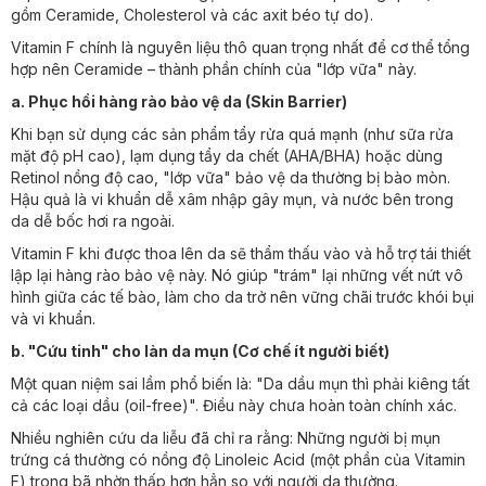
gồm Ceramide, Cholesterol và các axit béo tự do).
Vitamin F chính là nguyên liệu thô quan trọng nhất để cơ thể tổng
hợp nên Ceramide – thành phần chính của "lớp vữa" này.
a. Phục hồi hàng rào bảo vệ da (Skin Barrier)
Khi bạn sử dụng các sản phẩm tẩy rửa quá mạnh (như sữa rửa
mặt độ pH cao), lạm dụng tẩy da chết (AHA/BHA) hoặc dùng
Retinol nồng độ cao, "lớp vữa" bảo vệ da thường bị bào mòn.
Hậu quả là vi khuẩn dễ xâm nhập gây mụn, và nước bên trong
da dễ bốc hơi ra ngoài.
Vitamin F khi được thoa lên da sẽ thẩm thấu vào và hỗ trợ tái thiết
lập lại hàng rào bảo vệ này. Nó giúp "trám" lại những vết nứt vô
hình giữa các tế bào, làm cho da trở nên vững chãi trước khói bụi
và vi khuẩn.
b. "Cứu tinh" cho làn da mụn (Cơ chế ít người biết)
Một quan niệm sai lầm phổ biến là: "Da dầu mụn thì phải kiêng tất
cả các loại dầu (oil-free)". Điều này chưa hoàn toàn chính xác.
Nhiều nghiên cứu da liễu đã chỉ ra rằng: Những người bị mụn
trứng cá thường có nồng độ Linoleic Acid (một phần của Vitamin
F) trong bã nhờn thấp hơn hẳn so với người da thường.