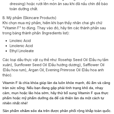
dressing) hoặc rưới lên món ăn sau khi đã nấu chín để bảo
toàn dưỡng chất.
B. Mỹ phẩm (Skincare Products)
Khi chọn mua mỹ phẩm, hiếm khi bạn thấy nhãn chai ghi chữ
"Vitamin F" to đùng. Thay vào đó, hãy tìm các thành phần sau
trong bảng thành phần (Ingredients list):
Linoleic Acid
Linolenic Acid
Ethyl Linoleate
Các loại dầu thực vật cụ thể như: Rosehip Seed Oil (Dầu nụ tầm
xuân), Sunflower Seed Oil (Dầu hướng dương), Safflower Oil
(Dầu hoa rum), Argan Oil, Evening Primrose Oil (Dầu hoa anh
thảo).
Vitamin F là chìa khóa giúp làn da luôn khỏe mạnh, đủ ẩm và căng
tràn sức sống. Nếu bạn đang gặp phải tình trạng khô da, nhạy
cảm, mụn hoặc lão hóa sớm, hãy thử bổ sung Vitamin F qua thực
phẩm hoặc mỹ phẩm dưỡng da để cải thiện làn da một cách tự
nhiên nhất nhé!
Sản phẩm
chăm sóc da
trên được phân phối rộng khắp toàn quốc.