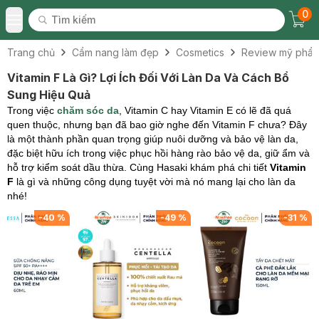
0
Tìm kiếm
Chec
Tìm kiếm
Toggle Menu
Trang chủ
Cẩm nang làm đẹp
Cosmetics
Review mỹ phẩ
Vitamin F Là Gì? Lợi Ích Đối Với Làn Da Và Cách Bổ
Sung Hiệu Quả
Trong việc
chăm sóc da
, Vitamin C hay Vitamin E có lẽ đã quá
quen thuộc, nhưng bạn đã bao giờ nghe đến Vitamin F chưa? Đây
là một thành phần quan trọng giúp nuôi dưỡng và bảo vệ làn da,
đặc biệt hữu ích trong việc phục hồi hàng rào bảo vệ da, giữ ẩm và
hỗ trợ kiểm soát dầu thừa. Cùng Hasaki khám phá chi tiết
Vitamin
F
là gì và những công dụng tuyệt vời mà nó mang lại cho làn da
nhé!
-
40
%
-
49
%
-
31
%