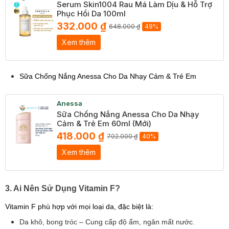
Serum Skin1004 Rau Má Làm Dịu & Hỗ Trợ
Phục Hồi Da 100ml
332.000 ₫
648.000 ₫
49%
Xem thêm
Sữa Chống Nắng Anessa Cho Da Nhạy Cảm & Trẻ Em
Anessa
Sữa Chống Nắng Anessa Cho Da Nhạy
Cảm & Trẻ Em 60ml (Mới)
418.000 ₫
702.000 ₫
40%
Xem thêm
3. Ai Nên Sử Dụng Vitamin F?
Vitamin F phù hợp với mọi loại da, đặc biệt là:
Da khô, bong tróc – Cung cấp độ ẩm, ngăn mất nước.