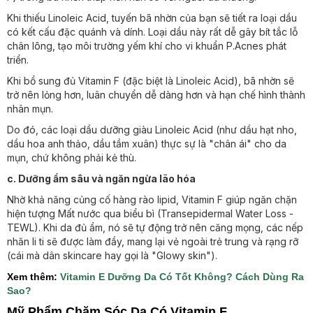
Khi thiếu Linoleic Acid, tuyến bã nhờn của bạn sẽ tiết ra loại dầu
có kết cấu đặc quánh và dính. Loại dầu này rất dễ gây bít tắc lỗ
chân lông, tạo môi trường yếm khí cho vi khuẩn P.Acnes phát
triển.
Khi bổ sung đủ Vitamin F (đặc biệt là Linoleic Acid), bã nhờn sẽ
trở nên lỏng hơn, luân chuyển dễ dàng hơn và hạn chế hình thành
nhân mụn.
Do đó, các loại dầu dưỡng giàu Linoleic Acid (như dầu hạt nho,
dầu hoa anh thảo, dầu tầm xuân) thực sự là "chân ái" cho da
mụn, chứ không phải kẻ thù.
c. Dưỡng ẩm sâu và ngăn ngừa lão hóa
Nhờ khả năng củng cố hàng rào lipid, Vitamin F giúp ngăn chặn
hiện tượng Mất nước qua biểu bì (Transepidermal Water Loss -
TEWL). Khi da đủ ẩm, nó sẽ tự động trở nên căng mọng, các nếp
nhăn li ti sẽ được làm đầy, mang lại vẻ ngoài trẻ trung và rạng rỡ
(cái mà dân skincare hay gọi là "Glowy skin").
​Xem thêm:
Vitamin E Dưỡng Da Có Tốt Không? Cách Dùng Ra
Sao?
Mỹ Phẩm Chăm Sóc Da Có Vitamin F