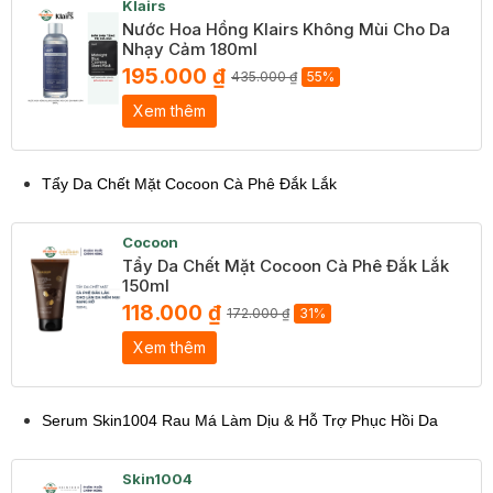
Klairs
Nước Hoa Hồng Klairs Không Mùi Cho Da
Nhạy Cảm 180ml
195.000 ₫
435.000 ₫
55%
Xem thêm
Tẩy Da Chết Mặt Cocoon Cà Phê Đắk Lắk
Cocoon
Tẩy Da Chết Mặt Cocoon Cà Phê Đắk Lắk
150ml
118.000 ₫
172.000 ₫
31%
Xem thêm
Serum Skin1004 Rau Má Làm Dịu & Hỗ Trợ Phục Hồi Da
Skin1004