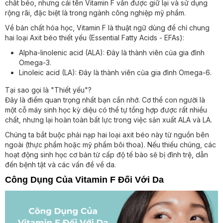
chất béo, nhưng cái tên Vitamin F vẫn được giữ lại và sử dụng
rộng rãi, đặc biệt là trong ngành công nghiệp mỹ phẩm.
Về bản chất hóa học, Vitamin F là thuật ngữ dùng để chỉ chung
hai loại Axit béo thiết yếu (Essential Fatty Acids - EFAs):
Alpha-linolenic acid (ALA): Đây là thành viên của gia đình
Omega-3.
Linoleic acid (LA): Đây là thành viên của gia đình Omega-6.
Tại sao gọi là "Thiết yếu"?
Đây là điểm quan trọng nhất bạn cần nhớ. Cơ thể con người là
một cỗ máy sinh học kỳ diệu có thể tự tổng hợp được rất nhiều
chất, nhưng lại hoàn toàn bất lực trong việc sản xuất ALA và LA.
Chúng ta bắt buộc phải nạp hai loại axit béo này từ nguồn bên
ngoài (thực phẩm hoặc mỹ phẩm bôi thoa). Nếu thiếu chúng, các
hoạt động sinh học cơ bản từ cấp độ tế bào sẽ bị đình trệ, dẫn
đến bệnh tật và các vấn đề về da.
Công Dụng Của Vitamin F Đối Với Da