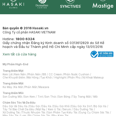
Synctives
Clinic
Dermahair
Mastige
Bản quyền © 2016 Hasaki.vn
Công Ty cổ phần HASAKI VIETNAM
Hotline:
1800 6324
Giấy chứng nhận Đăng ký Kinh doanh số 0313612829 do Sở Kế
hoạch và Đầu tư Thành phố Hồ Chí Minh cấp ngày 13/01/2016
Xem tất cả cửa hàng
Mỹ Phẩm High-End
Trang Điểm Mặt
Kem Lót
/
Kem Nền
/
Phấn Nền
/
BB / CC Cream
/
Phấn Nước Cushion
/
Che Khuyết Điểm
/
Má Hồng
/
Tạo Khối / Highlight
/
Phấn Phủ
/
Xịt Khoá Makeup
Trang Điểm Mắt
Kẻ Mày
/
Kẻ Mắt
/
Phấn Mắt
/
Mascara
Trang Điểm Môi
Son Dưỡng Môi
/
Son Kem / Tint
/
Son Thỏi
/
Son Bóng
/
Tẩy Trang Mắt / Môi
Chăm Sóc Tóc Và Da Đầu
Dầu Gội Và Dầu Xả
/
Dầu Gội
/
Dầu Xả
/
Dầu Gội Khô
/
Dầu Gội Xả 2in1
/
Bộ Gội Xả
/
Tẩy Tế Bào Chết Da Đầu
/
Mặt Nạ / Kem Ủ Tóc
/
Serum / Dầu Dưỡng Tóc
/
Xịt Dưỡng Tóc
/
Thuốc Nhuộm Tóc
/
Sản Phẩm Tạo Kiểu Tóc
/
Dụng Cụ Chăm Sóc Tóc
/
Máy Sấy Tóc
/
Lược
/
Bộ Chăm Sóc Tóc
/
Phụ Kiện Tóc