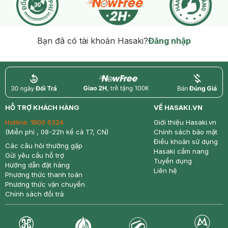
Bạn đã có tài khoản Hasaki?
Đăng nhập
return
nowfree
price
HỖ TRỢ KHÁCH HÀNG
VỀ HASAKI.VN
Hotline:
1800 6324
Giới thiệu Hasaki.vn
(Miễn phí , 08-22h kể cả T7, CN)
Chính sách bảo mật
Điều khoản sử dụng
Các câu hỏi thường gặp
Hasaki cẩm nang
Gửi yêu cầu hỗ trợ
Tuyển dụng
Hướng dẫn đặt hàng
Liên hệ
Phương thức thanh toán
Phương thức vận chuyển
Chính sách đổi trả