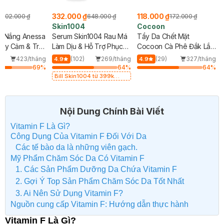
₫
332.000 ₫
118.000 ₫
702.000 ₫
648.000 ₫
172.000 ₫
Skin1004
Cocoon
g Nắng Anessa
Serum Skin1004 Rau Má
Tẩy Da Chết Mặt
ạy Cảm & Trẻ
Làm Dịu & Hỗ Trợ Phục
Cocoon Cà Phê Đắk Lắk
Mới)
Hồi Da 100ml
150ml
423/tháng
(102)
269/tháng
(29)
327/tháng
4.9
4.9
69
%
64
%
64
%
Bill Skin1004 từ 399k
Tặng Kem Chống Nắng
Cho Da Nhạy Cảm SPF 50+
20ml (SL Có Hạn)
Nội Dung Chính Bài Viết
Vitamin F Là Gì?
Công Dụng Của Vitamin F Đối Với Da
Các tế bào da là những viên gạch.
Mỹ Phẩm Chăm Sóc Da Có Vitamin F
1. Các Sản Phẩm Dưỡng Da Chứa Vitamin F
2. Gợi Ý Top Sản Phẩm Chăm Sóc Da Tốt Nhất
3. Ai Nên Sử Dụng Vitamin F?
Nguồn cung cấp Vitamin F: Hướng dẫn thực hành
Vitamin F Là Gì?