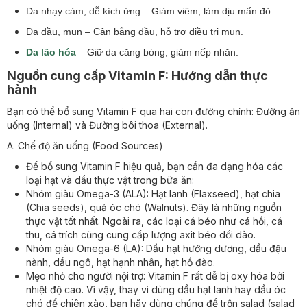
Da nhạy cảm, dễ kích ứng – Giảm viêm, làm dịu mẩn đỏ.
Da dầu, mụn – Cân bằng dầu, hỗ trợ điều trị mụn.
Da lão hóa
– Giữ da căng bóng, giảm nếp nhăn.
Nguồn cung cấp Vitamin F: Hướng dẫn thực
hành
Bạn có thể bổ sung Vitamin F qua hai con đường chính: Đường ăn
uống (Internal) và Đường bôi thoa (External).
A. Chế độ ăn uống (Food Sources)
Để bổ sung Vitamin F hiệu quả, bạn cần đa dạng hóa các
loại hạt và dầu thực vật trong bữa ăn:
Nhóm giàu Omega-3 (ALA): Hạt lanh (Flaxseed), hạt chia
(Chia seeds), quả óc chó (Walnuts). Đây là những nguồn
thực vật tốt nhất. Ngoài ra, các loại cá béo như cá hồi, cá
thu, cá trích cũng cung cấp lượng axit béo dồi dào.
Nhóm giàu Omega-6 (LA): Dầu hạt hướng dương, dầu đậu
nành, dầu ngô, hạt hạnh nhân, hạt hồ đào.
Mẹo nhỏ cho người nội trợ: Vitamin F rất dễ bị oxy hóa bởi
nhiệt độ cao. Vì vậy, thay vì dùng dầu hạt lanh hay dầu óc
chó để chiên xào, bạn hãy dùng chúng để trộn salad (salad