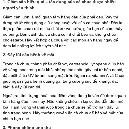
1. Giảm cân hiệu quả – tác dụng của cà chua được nhiều
người yêu thích
Giảm cân luôn là mối quan tâm hàng đầu của phái đẹp. Vậy thì
đừng bỏ lỡ công dụng giữ dáng tuyệt vời của cà chua nhé! Đây là
thực phẩm chứa rất nhiều chất xơ và nước, giúp bạn sẽ cảm thấy
no bụng. Bên cạnh đó, cà chua còn ít chất béo và không chứa
cholesterol. Hãy kết hợp cà chua với các món ăn hàng ngày để
đem lại những lợi ích tuyệt vời nhé.
2. Đẩy lùi các bệnh về mắt
Trong cà chua, thành phần chất xơ, carotenoid, lycopene giúp bảo
vệ võng mạc trong mắt khỏi những tác nhân gây hại từ bên ngoài,
đặc biệt là tia UV từ ánh sáng mặt trời. Ngoài ra, vitamin A và C còn
giúp ngăn ngừa bệnh quáng gà, tăng cường sức đề kháng, đặc
biệt là đẩy lùi cận thị.
Ngoài ra, tình trạng thoái hóa điểm vàng đang là vấn đề được quan
tâm hàng đầu hiện nay. Nếu không chữa trị kịp có thể dẫn đến mù
lòa. Hàm lượng vitamin A có trong cà chua sẽ hỗ trợ bạn đẩy lùi
tình trạng bệnh. Hãy thường xuyên ăn cà chua để bảo vệ mắt của
chính bạn nhé.
3. Phòng chống ung thư