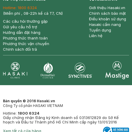
Hotline:
1800 6324
Giới thiệu Hasaki.vn
(Miễn phí , 08-22h kể cả T7, CN)
Chính sách bảo mật
Điều khoản sử dụng
Các câu hỏi thường gặp
Hasaki cẩm nang
Gửi yêu cầu hỗ trợ
Tuyển dụng
Hướng dẫn đặt hàng
Liên hệ
Phương thức thanh toán
Phương thức vận chuyển
Chính sách đổi trả
Synctives
Clinic
Dermahair
Mastige
Bản quyền © 2016 Hasaki.vn
Công Ty cổ phần HASAKI VIETNAM
Hotline:
1800 6324
Giấy chứng nhận Đăng ký Kinh doanh số 0313612829 do Sở Kế
hoạch và Đầu tư Thành phố Hồ Chí Minh cấp ngày 13/01/2016
Xem tất cả cửa hàng