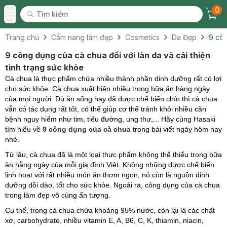
0
Tìm kiếm
Chec
Tìm kiếm
Toggle Menu
Trang chủ
Cẩm nang làm đẹp
Cosmetics
Da Đẹp
9 côn
9 công dụng của cà chua đối với làn da và cải thiện
tình trạng sức khỏe
Cà chua là thực phẩm chứa nhiều thành phần dinh dưỡng rất có lợi
cho sức khỏe. Cà chua xuất hiện nhiều trong bữa ăn hàng ngày
của mọi người. Dù ăn sống hay đã được chế biến chín thì cà chua
vẫn có tác dụng rất tốt, có thể giúp cơ thể tránh khỏi nhiều căn
bệnh nguy hiểm như tim, tiểu đường, ung thư,... Hãy cùng Hasaki
tìm hiểu về
9 công dụng của cà chua
trong bài viết ngày hôm nay
nhé.
Từ lâu, cà chua đã là một loại thực phẩm không thể thiếu trong bữa
ăn hằng ngày của mỗi gia đình Việt. Không những được chế biến
linh hoạt với rất nhiều món ăn thơm ngon, nó còn là nguồn dinh
dưỡng dồi dào, tốt cho sức khỏe. Ngoài ra, công dụng của cà chua
trong làm đẹp vô cùng ấn tượng.
Cụ thể, trong cà chua chứa khoảng 95% nước, còn lại là các chất
xơ, carbohydrate, nhiều vitamin E, A, B6, C, K, thiamin, niacin,