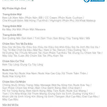
Mỹ Phẩm High-End
Trang Điểm Mặt
Kem Lót
/
Kem Nền
/
Phấn Nền
/
BB / CC Cream
/
Phấn Nước Cushion
/
Che Khuyết Điểm
/
Má Hồng
/
Tạo Khối / Highlight
/
Phấn Phủ
/
Xịt Khoá Makeup
Trang Điểm Mắt
Kẻ Mày
/
Kẻ Mắt
/
Phấn Mắt
/
Mascara
Trang Điểm Môi
Son Dưỡng Môi
/
Son Kem / Tint
/
Son Thỏi
/
Son Bóng
/
Tẩy Trang Mắt / Môi
Chăm Sóc Tóc Và Da Đầu
Dầu Gội Và Dầu Xả
/
Dầu Gội
/
Dầu Xả
/
Dầu Gội Khô
/
Dầu Gội Xả 2in1
/
Bộ Gội Xả
/
Tẩy Tế Bào Chết Da Đầu
/
Mặt Nạ / Kem Ủ Tóc
/
Serum / Dầu Dưỡng Tóc
/
Xịt Dưỡng Tóc
/
Thuốc Nhuộm Tóc
/
Sản Phẩm Tạo Kiểu Tóc
/
Dụng Cụ Chăm Sóc Tóc
/
Máy Sấy Tóc
/
Lược
/
Bộ Chăm Sóc Tóc
/
Phụ Kiện Tóc
Chăm Sóc Cơ Thể
Kem Tẩy Lông
/
Dụng Cụ Tẩy Lông
Nước Hoa
Nước Hoa Nữ
/
Nước Hoa Nam
/
Nước Hoa Cao Cấp
/
Xịt Thơm Toàn Thân
/
Nước Hoa Vùng Kín
Chăm Sóc Cá Nhân
Chống Muỗi
/
Khẩu Trang
/
Máy Massage
/
Mặt Nạ Xông Hơi
/
Nước Rửa Tay
/
Sản Phẩm Chăm Sóc Khác
/
Bàn Chải Đánh Răng
/
Bàn Chải Điện
/
Hỗ Trợ Trắng Răng
/
Kem Đánh Răng
/
Máy Tăm Nước
/
Nước Súc Miệng
/
Tăm / Chỉ Nha Khoa
/
Xịt Thơm Miệng
/
Dung Dịch Vệ Sinh
/
Dưỡng Vùng Kín
/
Khăn Ướt Vệ Sinh Vùng Kín
/
Băng Vệ Sinh
/
Tampon
/
Bọt Cạo Râu
/
Dao Cạo Râu
/
Máy Cạo Râu
Chat i
Vấn Đề Về Da