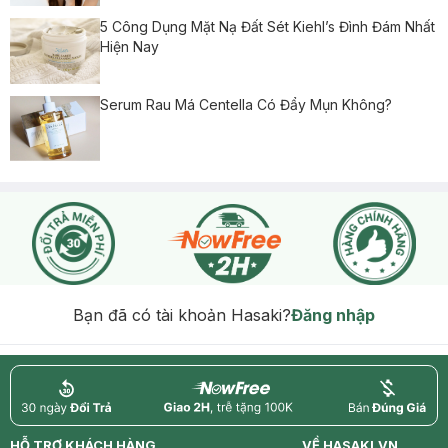
5 Công Dụng Mặt Nạ Đất Sét Kiehl’s Đình Đám Nhất
Hiện Nay
Serum Rau Má Centella Có Đẩy Mụn Không?
Bạn đã có tài khoản Hasaki?
Đăng nhập
return
nowfree
price
HỖ TRỢ KHÁCH HÀNG
VỀ HASAKI.VN