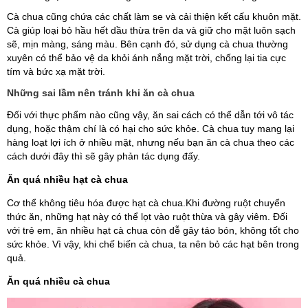
Cà chua cũng chứa các chất làm se và cải thiện kết cấu khuôn mặt.
Cà giúp loại bỏ hầu hết dầu thừa trên da và giữ cho mặt luôn sạch
sẽ, mịn màng, sáng màu. Bên cạnh đó, sử dụng cà chua thường
xuyên có thể bảo vệ da khỏi ánh nắng mặt trời, chống lại tia cực
tím và bức xạ mặt trời.
Những sai lầm nên tránh khi ăn cà chua
Đối với thực phẩm nào cũng vậy, ăn sai cách có thể dẫn tới vô tác
dụng, hoặc thậm chí là có hại cho sức khỏe. Cà chua tuy mang lại
hàng loạt lợi ích ở nhiều mặt, nhưng nếu bạn ăn cà chua theo các
cách dưới đây thì sẽ gây phản tác dụng đấy.
Ăn quá nhiều hạt cà chua
Cơ thể không tiêu hóa được hạt cà chua.Khi đường ruột chuyển
thức ăn, những hạt này có thể lọt vào ruột thừa và gây viêm. Đối
với trẻ em, ăn nhiều hạt cà chua còn dễ gây táo bón, không tốt cho
sức khỏe. Vì vậy, khi chế biến cà chua, ta nên bỏ các hạt bên trong
quả.
Ăn quá nhiều cà chua