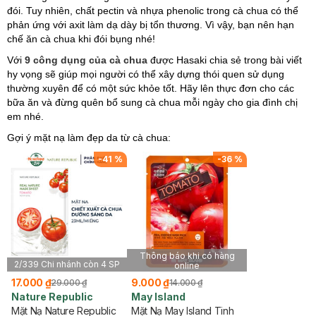
đói. Tuy nhiên, chất pectin và nhựa phenolic trong cà chua có thể
phản ứng với axit làm dạ dày bị tổn thương. Vì vậy, bạn nên hạn
chế ăn cà chua khi đói bụng nhé!
Với
9 công dụng của cà chua
được Hasaki chia sẻ trong bài viết
hy vọng sẽ giúp mọi người có thể xây dựng thói quen sử dụng
thường xuyên để có một sức khỏe tốt. Hãy lên thực đơn cho các
bữa ăn và đừng quên bổ sung cà chua mỗi ngày cho gia đình chị
em nhé.
Gợi ý mặt nạ làm đẹp da từ cà chua:
-
41
%
-
36
%
Thông báo khi có hàng
2/339 Chi nhánh còn 4 SP
online
17.000 ₫
9.000 ₫
29.000 ₫
14.000 ₫
Nature Republic
May Island
Mặt Nạ Nature Republic
Mặt Nạ May Island Tinh