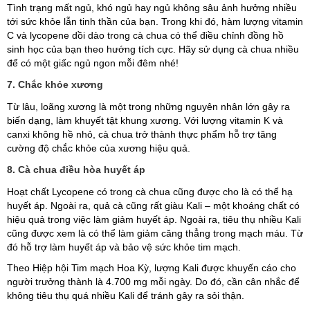
Tình trạng mất ngủ, khó ngủ hay ngủ không sâu ảnh hưởng nhiều
tới sức khỏe lẫn tinh thần của bạn. Trong khi đó, hàm lượng vitamin
C và lycopene dồi dào trong cà chua có thể điều chỉnh đồng hồ
sinh học của bạn theo hướng tích cực. Hãy sử dụng cà chua nhiều
để có một giấc ngủ ngon mỗi đêm nhé!
7. Chắc khỏe xương
Từ lâu, loãng xương là một trong những nguyên nhân lớn gây ra
biến dạng, làm khuyết tật khung xương. Với lượng vitamin K và
canxi không hề nhỏ, cà chua trở thành thực phẩm hỗ trợ tăng
cường độ chắc khỏe của xương hiệu quả.
8. Cà chua điều hòa huyết áp
Hoạt chất Lycopene có trong cà chua cũng được cho là có thể hạ
huyết áp. Ngoài ra, quả cà cũng rất giàu Kali – một khoáng chất có
hiệu quả trong việc làm giảm huyết áp. Ngoài ra, tiêu thụ nhiều Kali
cũng được xem là có thể làm giảm căng thẳng trong mạch máu. Từ
đó hỗ trợ làm huyết áp và bảo vệ sức khỏe tim mạch.
Theo Hiệp hội Tim mạch Hoa Kỳ, lượng Kali được khuyến cáo cho
người trưởng thành là 4.700 mg mỗi ngày. Do đó, cần cân nhắc để
không tiêu thụ quá nhiều Kali để tránh gây ra sỏi thận.