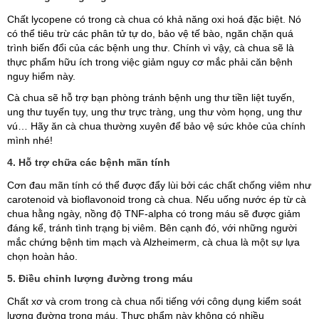
Chất lycopene có trong cà chua có khả năng oxi hoá đặc biệt. Nó
có thể tiêu trừ các phân tử tự do, bảo vệ tế bào, ngăn chặn quá
trình biến đổi của các bệnh ung thư. Chính vì vậy, cà chua sẽ là
thực phẩm hữu ích trong việc giảm nguy cơ mắc phải căn bệnh
nguy hiểm này.
Cà chua sẽ hỗ trợ bạn phòng tránh bệnh ung thư tiền liệt tuyến,
ung thư tuyến tụy, ung thư trực tràng, ung thư vòm họng, ung thư
vú… Hãy ăn cà chua thường xuyên để bảo vệ sức khỏe của chính
mình nhé!
4. Hỗ trợ chữa các bệnh mãn tính
Cơn đau mãn tính có thể được đẩy lùi bởi các chất chống viêm như
carotenoid và bioflavonoid trong cà chua. Nếu uống nước ép từ cà
chua hằng ngày, nồng độ TNF-alpha có trong máu sẽ được giảm
đáng kể, tránh tình trạng bị viêm. Bên cạnh đó, với những người
mắc chứng bệnh tim mạch và Alzheimerm, cà chua là một sự lựa
chọn hoàn hảo.
5. Điều chỉnh lượng đường trong máu
Chất xơ và crom trong cà chua nổi tiếng với công dụng kiểm soát
lượng đường trong máu. Thực phẩm này không có nhiều