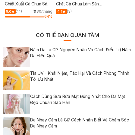
Chiết Xuất Cà Chua Sáng
Chất Cà Chua Làm Sáng
Da 23ml
Da 25ml
(14)
30/tháng
(3)
5.0
4.7
64
%
CÓ THỂ BẠN QUAN TÂM
Nám Da Là Gì? Nguyên Nhân Và Cách Điều Trị Nám
Da Hiệu Quả
Tia UV - Khái Niệm, Tác Hại Và Cách Phòng Tránh
Tối Ưu Nhất
Cách Dùng Sữa Rửa Mặt Đúng Nhất Cho Da Mặt
Đẹp Chuẩn Sao Hàn
Da Nhạy Cảm Là Gì? Cách Nhận Biết Và Chăm Sóc
Da Nhạy Cảm