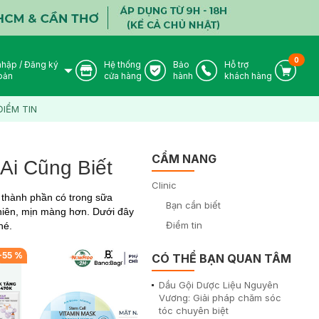
0
nhập
/
Đăng ký
Hệ thống
Bảo
Hỗ trợ
User Icon
Store Icon
Warranty Icon
Phone Icon
Cart I
oản
cửa hàng
hành
khách hàng
ĐIỂM TIN
CẨM NANG
Ai Cũng Biết
Clinic
 thành phần có trong sữa
Bạn cần biết
nhiên, mịn màng hơn. Dưới đây
Điểm tin
hé.
-
55
%
-
47
%
CÓ THỂ BẠN QUAN TÂM
Dầu Gội Dược Liệu Nguyên
Vương: Giải pháp chăm sóc
tóc chuyên biệt