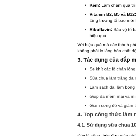
Kẽm:
Làm chậm quá trìn
Vitamin B2, B5 và B12
tăng trưởng tế bào mới
Riboflavin:
Bảo vệ tế bà
hiệu quả.
Với hiệu quả mà các thành phầ
không phải lo lắng hóa chất độ
3. Tác dụng của đắp m
Se khít các lỗ chân lông
Sữa chua làm trắng da nh
Làm sạch da, làm bong t
Giúp da mềm mại và mị
Giảm sưng đỏ và giảm t
4. Top công thức làm
4.1. Sử dụng sữa chua 1
Đây là công thức đơn giản nhấ