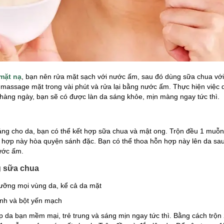
mặt nạ
, bạn nên rửa mặt sạch với nước ấm, sau đó dùng sữa chua vớ
 massage mặt trong vài phút và rửa lại bằng nước ấm. Thực hiện việc 
hàng ngày, bạn sẽ có được làn da sáng khỏe, mịn màng ngay tức thì.
sáng cho da, bạn có thể kết hợp sữa chua và mật ong. Trộn đều 1 mu
 hợp này hòa quyện sánh đặc. Bạn có thể thoa hỗn hợp này lên da sau
ước ấm.
g sữa chua
ưỡng mọi vùng da, kể cả da mặt
nh và bột yến mạch
p da bạn mềm mại, trẻ trung và sáng mịn ngay tức thì. Bằng cách trộ