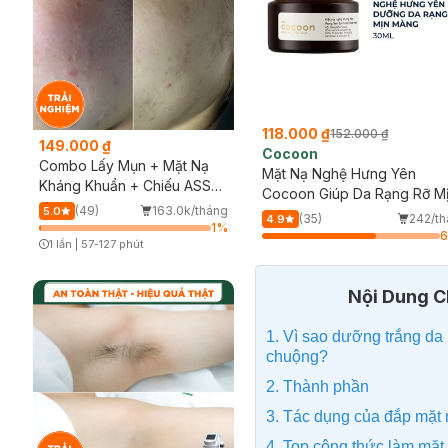
118.000 ₫
152.000 ₫
149.000 ₫
Cocoon
Combo Lấy Mụn + Mặt Nạ
Mặt Nạ Nghệ Hưng Yên
Kháng Khuẩn + Chiếu ASSH
Cocoon Giúp Da Rạng Rỡ M
(Trải nghiệm)
(49)
163.0k/tháng
5.0
Màng 30ml
(35)
242/t
4.9
1
%
1 lần
|
57-127 phút
Timer Gray Icon
Nội Dung Ch
1. Vì sao dưỡng trắng d
chuộng?
2. Thành phần
3. Tác dụng của đắp mặt
4. Top công thức làm mặ