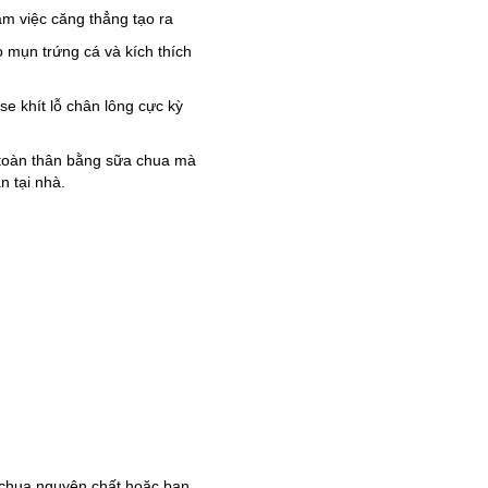
m việc căng thẳng tạo ra
 mụn trứng cá và kích thích
se khít lỗ chân lông cực kỳ
a toàn thân bằng sữa chua mà
n tại nhà.
a chua nguyên chất hoặc bạn