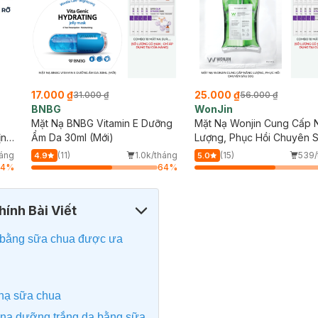
17.000 ₫
25.000 ₫
31.000 ₫
56.000 ₫
BNBG
WonJin
Mặt Nạ BNBG Vitamin E Dưỡng
Mặt Nạ Wonjin Cung Cấp 
ịn
Ẩm Da 30ml (Mới)
Lượng, Phục Hồi Chuyên 
30g
háng
(11)
1.0k/tháng
(15)
539/
4.9
5.0
64
%
64
%
ính Bài Viết
a bằng sữa chua được ưa
 nạ sữa chua
t nạ dưỡng trắng da bằng sữa