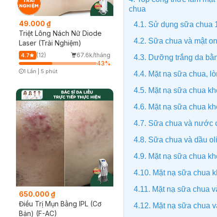
chua
49.000 ₫
4.1. Sử dụng sữa chua 
Triệt Lông Nách Nữ Diode
4.2. Sữa chua và mật o
Laser (Trải Nghiệm)
(12)
67.6k/tháng
4.7
4.3. Dưỡng trắng da bằ
43
%
1 Lần
|
5 phút
4.4. Mặt nạ sữa chua, l
Timer Gray Icon
4.5. Mặt nạ sữa chua k
4.6. Mặt nạ sữa chua k
4.7. Sữa chua và nước 
4.8. Sữa chua và dầu ol
4.9. Mặt nạ sữa chua k
4.10. Mặt nạ sữa chua 
4.11. Mặt nạ sữa chua và
650.000 ₫
Điều Trị Mụn Bằng IPL (Cơ
4.12. Mặt nạ sữa chua v
Bản) (F-AC)