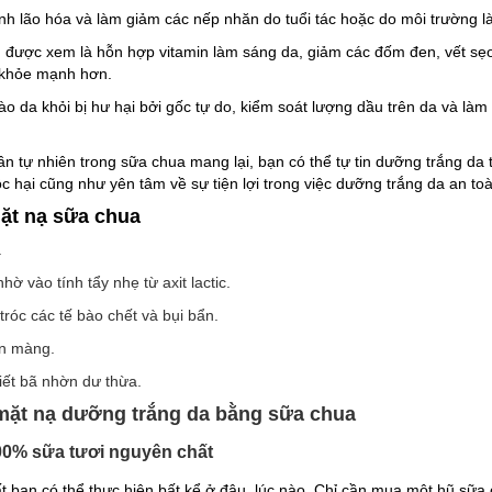
h lão hóa và làm giảm các nếp nhăn do tuổi tác hoặc do môi trường là
:
được xem là hỗn hợp vitamin làm sáng da, giảm các đốm đen, vết sẹo
 khỏe mạnh hơn.
o da khỏi bị hư hại bởi gốc tự do, kiểm soát lượng dầu trên da và làm 
n tự nhiên trong sữa chua mang lại, bạn có thể tự tin dưỡng trắng d
c hại cũng như yên tâm về sự tiện lợi trong việc dưỡng trắng da an toà
ặt nạ sữa chua
.
ờ vào tính tẩy nhẹ từ axit lactic.
róc các tế bào chết và bụi bẩn.
n màng.
iết bã nhờn dư thừa.
 mặt nạ dưỡng trắng da bằng sữa chua
00% sữa tươi nguyên chất
t bạn có thể thực hiện bất kể ở đâu, lúc nào. Chỉ cần mua một hũ sữ