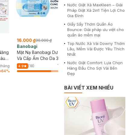
Nước Giặt Xả MaxKleen – Giải
Pháp Giặt Xả 2in1 Tiện Lợi Cho
Gia Đình
Giấy Sấy Thơm Quần Áo
Bounce: Giải pháp ưu việt cho
quần áo mềm mại
16.000 ₫
23.000 ₫
30.000 ₫
40.000 ₫
Top Nước Xả Vải Downy Thơm
Banobagi
Mediheal
Lâu, Mềm Vải Được Yêu Thích
Năng
Mặt Nạ Banobagi Dưỡng Sáng
Mặt Nạ Mediheal Dưỡng
Nhất
Sâu
Và Cấp Ẩm Cho Da 30g (Xanh)
Mờ Thâm Cho Da Mụn 2
Nước Giặt Comfort: Lựa Chọn
tháng
(18)
560/tháng
(1)
4.9
4.0
Hàng Đầu Cho Sợi Vải Bền
64
%
64
%
Đẹp
BÀI VIẾT XEM NHIỀU