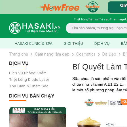
Triệt lông
Trị mụn
Trị sẹo
Thermage
U
Logo
HASAKI CLINIC & SPA
GIỚI THIỆU
DỊCH VỤ
BẢ
Trang chủ
Cẩm nang làm đẹp
Cosmetics
Da Đẹp
B
DỊCH VỤ
Bí Quyết Làm 
Dịch Vụ Phòng Khám
Sữa chua là sản phẩm vừa tốt 
Triệt Lông Diode Laser
chua như vitamin A,B1,B2,E,..
Thư Giãn & Chăm Sóc
là một số phương pháp
làm t
DỊCH VỤ BÁN CHẠY
-
2