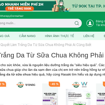
ltherapy
DermaHair
Đăng 
Search icon
Tài kh
NG GIÁ
CẨM NANG
HÌNH ẢNH THỰC TẾ
LIÊN HỆ
í Quyết Làm Trắng Da Từ Sữa Chua Không Phải Ai Cũng Biết
Trắng Da Từ Sữa Chua Không Phải 
cho sức khỏe, vừa là nguyên liệu dưỡng trắng da “siêu hiệu quả”. Các
 sữa chua giúp cho làn da sạm đen của chị em trở nên trắng hồng tự 
rắng da từ sữa chua
hiệu quả, hãy cùng Hasaki tìm hiểu và áp dụng n
2
%
-
45
%