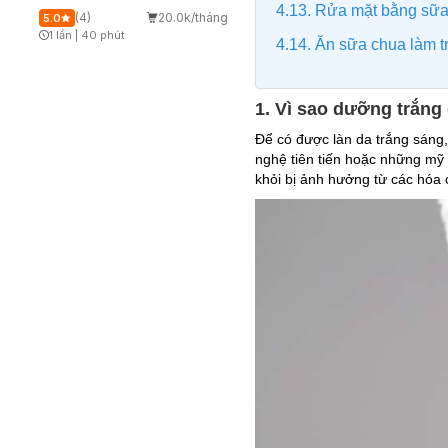
4.13. Rửa mặt bằng sữa
(4)
20.0k/tháng
5.0
1 lần
|
40 phút
4.14. Ăn sữa chua làm t
Timer Gray Icon
1. Vì sao dưỡng trắn
Để có được làn da trắng sáng
nghệ tiên tiến hoặc những mỹ
khỏi bị ảnh hưởng từ các hóa 