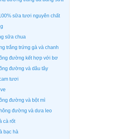
100% sữa tươi nguyên chất
ng
ng sữa chua
òng trắng trứng gà và chanh
hông đường kết hợp với bơ
hông đường và dâu tây
cam tươi
ive
hông đường và bột mì
không đường và dưa leo
 cà rốt
à bạc hà