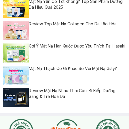
Mặt Nạ Yến Có Tốt Không? Top Sản Phẩm Dưỡng
Da Hiệu Quả 2025
Review Top Mặt Nạ Collagen Cho Da Lão Hóa
Gợi Ý Mặt Nạ Hàn Quốc Được Yêu Thích Tại Hasaki
Mặt Nạ Thạch Có Gì Khác So Với Mặt Nạ Giấy?
Review Mặt Nạ Nhau Thai Cừu: Bí Kiếp Dưỡng
Sáng & Trẻ Hóa Da