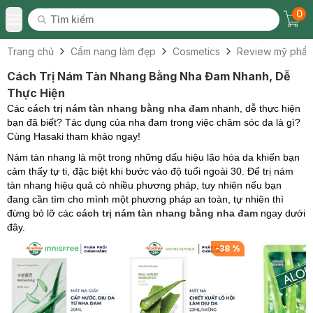
0
Tìm kiếm
Chec
Tìm kiếm
Toggle Menu
Trang chủ
Cẩm nang làm đẹp
Cosmetics
Review mỹ phẩ
Cách Trị Nám Tàn Nhang Bằng Nha Đam Nhanh, Dễ
Thực Hiện
Các
cách trị nám tàn nhang bằng nha đam
nhanh, dễ thực hiện
bạn đã biết? Tác dụng của nha đam trong việc chăm sóc da là gì?
Cùng Hasaki tham khảo ngay!
Nám tàn nhang là một trong những dấu hiệu lão hóa da khiến bạn
cảm thấy tự ti, đặc biệt khi bước vào độ tuổi ngoài 30. Để trị nám
tàn nhang hiệu quả cò nhiều phương pháp, tuy nhiên nếu bạn
đang cần tìm cho mình một phương pháp an toàn, tự nhiên thì
đừng bỏ lỡ các
cách trị nám tàn nhang bằng nha đam
ngay dưới
đây.
-
38
%