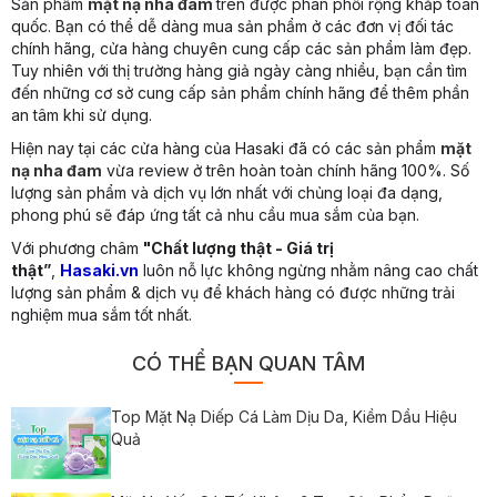
Sản phẩm
mặt nạ nha đam
trên được phân phối rộng khắp toàn
quốc. Bạn có thể dễ dàng mua sản phẩm ở các đơn vị đối tác
chính hãng, cửa hàng chuyên cung cấp các sản phẩm làm đẹp.
Tuy nhiên với thị trường hàng giả ngày càng nhiều, bạn cần tìm
đến những cơ sở cung cấp sản phẩm chính hãng để thêm phần
an tâm khi sử dụng.
Hiện nay tại các cửa hàng của Hasaki đã có các sản phẩm
mặt
nạ nha đam
vừa review ở trên hoàn toàn chính hãng 100%. Số
lượng sản phẩm và dịch vụ lớn nhất với chủng loại đa dạng,
phong phú sẽ đáp ứng tất cả nhu cầu mua sắm của bạn.
Với phương châm
"Chất lượng thật - Giá trị
thật”
,
Hasaki.vn
luôn nỗ lực không ngừng nhằm nâng cao chất
lượng sản phẩm & dịch vụ để khách hàng có được những trải
nghiệm mua sắm tốt nhất.
CÓ THỂ BẠN QUAN TÂM
Top Mặt Nạ Diếp Cá Làm Dịu Da, Kiềm Dầu Hiệu
Quả