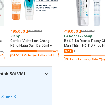
495.000 ₫
419.000 ₫
780.000 ₫
521.000 ₫
Vichy
La Roche-Posay
ất
Combo Vichy Kem Chống
Bộ Đôi La Roche-Posay G
Nắng Ngừa Sạm Da 50ml +
Mụn Thâm, Hỗ Trợ Phục H
Serum 89 Khoáng Chất Phục
64
%
háng
(1)
5.0
Hồi Chuyên Sâu 15ml
64
%
Bill 599K Vichy tặng Ly thủy tinh trị
giá 200K (SL có hạn)
rị
Bill La roche-posay 399K Tặn
rửa mặt da dầu nhạy cảm 50ml 
có hạn)
ính Bài Viết
ối sinh lý