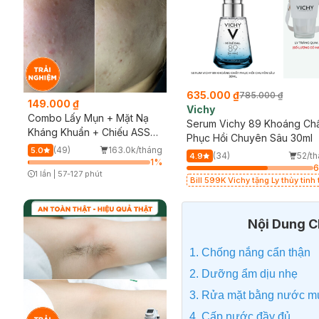
635.000 ₫
785.000 ₫
149.000 ₫
Vichy
Combo Lấy Mụn + Mặt Nạ
Serum Vichy 89 Khoáng Ch
Kháng Khuẩn + Chiếu ASSH
Phục Hồi Chuyên Sâu 30ml
(Trải nghiệm)
(49)
163.0k/tháng
5.0
(34)
52/t
4.9
1
%
1 lần
|
57-127 phút
Bill 599K Vichy tặng Ly thủy tinh t
Timer Gray Icon
giá 200K (SL có hạn)
Nội Dung Ch
1. Chống nắng cẩn thận
2. Dưỡng ẩm dịu nhẹ
3. Rửa mặt bằng nước mu
4. Cấp nước đầy đủ