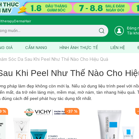
ltherapy
DermaHair
Đăng 
Search icon
Tài kh
NG GIÁ
CẨM NANG
HÌNH ẢNH THỰC TẾ
LIÊN HỆ
hăm Sóc Da Sau Khi Peel Như Thế Nào Cho Hiệu Quả
au Khi Peel Như Thế Nào Cho Hi
ơng pháp làm đẹp không còn mới lạ. Nếu sử dụng liệu trình peel với 
ến mất, da trở nên láng mịn, mềm mại, mờ nám, tàn nhang hiệu quả. 
 đúng cách để peel phát huy tác dụng tốt nhất.
9
%
-
37
%