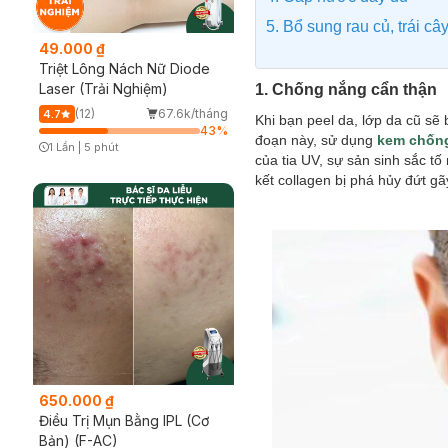
5. Bổ sung rau củ, trái câ
49.000 ₫
Triệt Lông Nách Nữ Diode
Laser (Trải Nghiệm)
1. Chống nắng cẩn thận
(12)
67.6k/tháng
4.7
Khi bạn peel da, lớp da cũ sẽ b
43
%
đoạn này, sử dụng
kem chốn
1 Lần
|
5 phút
của tia UV, sự sản sinh sắc tố
Timer Gray Icon
kết collagen bị phá hủy đứt g
650.000 ₫
Điều Trị Mụn Bằng IPL (Cơ
Bản) (F-AC)