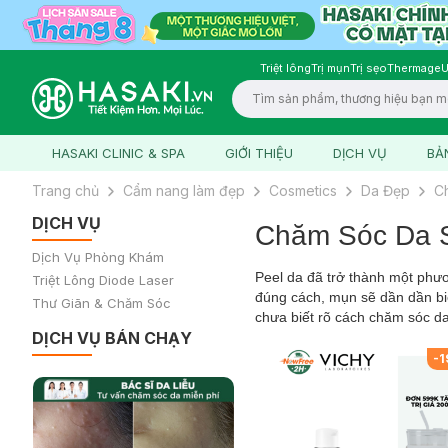
Triệt lông
Trị mụn
Trị sẹo
Thermage
U
Logo
HASAKI CLINIC & SPA
GIỚI THIỆU
DỊCH VỤ
BẢ
Trang chủ
Cẩm nang làm đẹp
Cosmetics
Da Đẹp
C
DỊCH VỤ
Chăm Sóc Da S
Dịch Vụ Phòng Khám
Peel da đã trở thành một phư
Triệt Lông Diode Laser
đúng cách, mụn sẽ dần dần bi
Thư Giãn & Chăm Sóc
chưa biết rõ cách chăm sóc da
DỊCH VỤ BÁN CHẠY
-
1