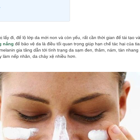
y
ị lấy đi, để lộ lớp da mới non và còn yếu, rất cần thời gian để tái tạo và
g nắng
để bảo vệ da là điều tối quan trọng giúp hạn chế tác hại của t
 melanin gia tăng dẫn tới tình trạng da sạm đen, thâm, nám, tàn nhang 
ãy làm nếp nhăn, da chảy xệ nhiều hơn.