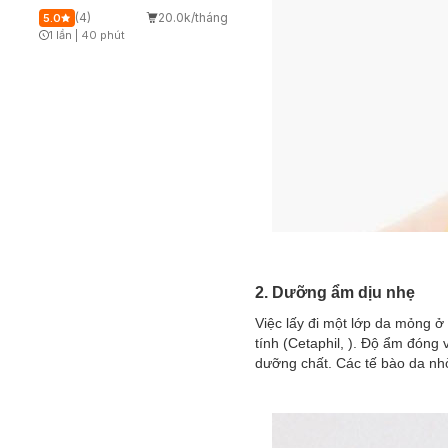
(4)
20.0k/tháng
5.0
1 lần
|
40 phút
Timer Gray Icon
2. Dưỡng ẩm dịu nhẹ
Việc lấy đi một lớp da mỏng ở
tính (Cetaphil, ). Độ ẩm đóng
dưỡng chất. Các tế bào da nh