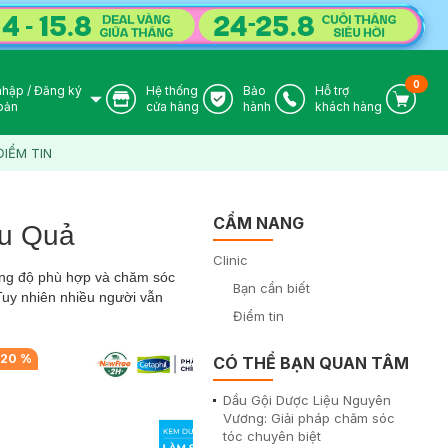
0
nhập
/
Đăng ký
Hệ thống
Bảo
Hỗ trợ
User Icon
Store Icon
Warranty Icon
Phone Icon
Cart I
oản
cửa hàng
hành
khách hàng
ĐIỂM TIN
CẨM NANG
ệu Quả
Clinic
nồng độ phù hợp và chăm sóc
Bạn cần biết
Tuy nhiên nhiều người vẫn
Điểm tin
-
20
%
-
10
%
CÓ THỂ BẠN QUAN TÂM
Dầu Gội Dược Liệu Nguyên
Vương: Giải pháp chăm sóc
tóc chuyên biệt