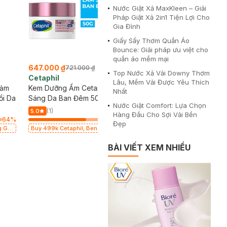
Nước Giặt Xả MaxKleen – Giải
Pháp Giặt Xả 2in1 Tiện Lợi Cho
Gia Đình
Giấy Sấy Thơm Quần Áo
Bounce: Giải pháp ưu việt cho
quần áo mềm mại
647.000 ₫
721.000 ₫
Top Nước Xả Vải Downy Thơm
Cetaphil
Lâu, Mềm Vải Được Yêu Thích
iảm
Kem Dưỡng Ẩm Cetaphil Làm
Nhất
ồi Da
Sáng Da Ban Đêm 50g
Nước Giặt Comfort: Lựa Chọn
(1)
5.0
Hàng Đầu Cho Sợi Vải Bền
64
%
64
%
Đẹp
g Gel
Buy 499k Cetaphil, Benzac tặng
(SL
Combo 2 Sữa Rửa Mặt 59ml(SL có
hạn)
BÀI VIẾT XEM NHIỀU