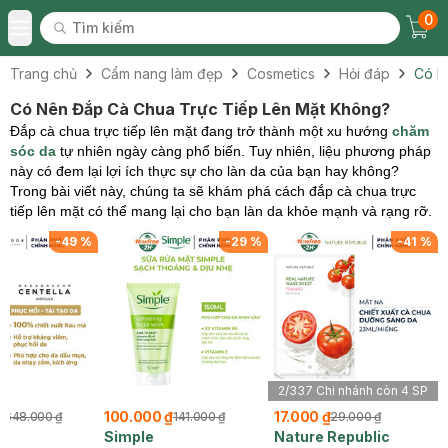
0
Tìm kiếm
Chec
Tìm kiếm
Toggle Menu
Trang chủ
Cẩm nang làm đẹp
Cosmetics
Hỏi đáp
Có N
Có Nên Đắp Cà Chua Trực Tiếp Lên Mặt Không?
Đắp cà chua trực tiếp lên mặt đang trở thành một xu hướng
chăm
sóc da
tự nhiên ngày càng phổ biến. Tuy nhiên, liệu phương pháp
này có đem lại lợi ích thực sự cho làn da của bạn hay không?
Trong bài viết này, chúng ta sẽ khám phá cách đắp cà chua trực
tiếp lên mặt có thể mang lại cho bạn làn da khỏe mạnh và rạng rỡ.
-
49
%
-
29
%
-
41
%
2/337 Chi nhánh còn 4 SP
₫
100.000 ₫
17.000 ₫
648.000 ₫
141.000 ₫
29.000 ₫
4
Simple
Nature Republic