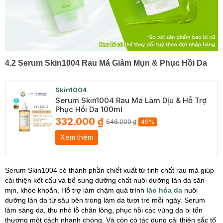
4.2 Serum Skin1004 Rau Má Giảm Mụn & Phục Hồi Da
Skin1004
Serum Skin1004 Rau Má Làm Dịu & Hỗ Trợ
Phục Hồi Da 100ml
332.000 ₫
648.000 ₫
49%
Xem thêm
Serum Skin1004 có thành phần chiết xuất từ tinh chất rau má giúp
cải thiện kết cấu và bổ sung dưỡng chất nuôi dưỡng làn da săn
mịn, khỏe khoắn. Hỗ trợ làm chậm quá trình
lão hóa da
nuôi
dưỡng làn da từ sâu bên trong làm da tươi trẻ mỗi ngày. Serum
làm sáng da, thu nhỏ lỗ chân lông, phục hồi các vùng da bị tổn
thương một cách nhanh chóng. Và còn có tác dụng cải thiện sắc tố