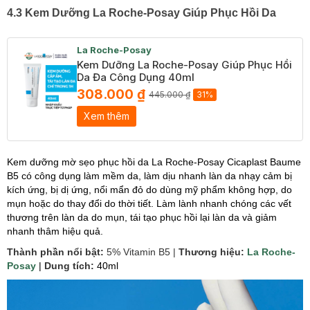
4.3 Kem Dưỡng La Roche-Posay Giúp Phục Hồi Da
La Roche-Posay
Kem Dưỡng La Roche-Posay Giúp Phục Hồi
Da Đa Công Dụng 40ml
308.000 ₫
445.000 ₫
31%
Xem thêm
Kem dưỡng mờ sẹo phục hồi da La Roche-Posay Cicaplast Baume
B5 có công dụng làm mềm da, làm dịu nhanh làn da nhạy cảm bị
kích ứng, bị dị ứng, nổi mẩn đỏ do dùng mỹ phẩm không hợp, do
mụn hoặc do thay đổi do thời tiết. Làm lành nhanh chóng các vết
thương trên làn da do mụn, tái tạo phục hồi lại làn da và giảm
nhanh thâm hiệu quả.
Thành phần nổi bật:
5% Vitamin B5 |
Thương hiệu:
La Roche-
Posay
|
Dung tích:
40ml