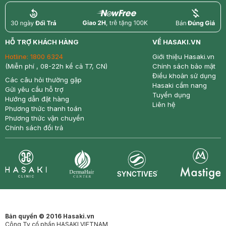
return
nowfree
price
HỖ TRỢ KHÁCH HÀNG
VỀ HASAKI.VN
Hotline:
1800 6324
Giới thiệu Hasaki.vn
(Miễn phí , 08-22h kể cả T7, CN)
Chính sách bảo mật
Điều khoản sử dụng
Các câu hỏi thường gặp
Hasaki cẩm nang
Gửi yêu cầu hỗ trợ
Tuyển dụng
Hướng dẫn đặt hàng
Liên hệ
Phương thức thanh toán
Phương thức vận chuyển
Chính sách đổi trả
Synctives
Clinic
Dermahair
Mastige
Bản quyền © 2016 Hasaki.vn
Công Ty cổ phần HASAKI VIETNAM