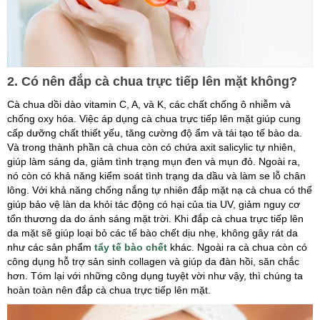
2. Có nên đắp cà chua trực tiếp lên mặt không?
Cà chua dồi dào vitamin C, A, và K, các chất chống ô nhiễm và
chống oxy hóa. Việc áp dụng cà chua trực tiếp lên mặt giúp cung
cấp dưỡng chất thiết yếu, tăng cường độ ẩm và tái tạo tế bào da.
Và trong thành phần cà chua còn có chứa axit salicylic tự nhiên,
giúp làm sáng da, giảm tình trạng mụn đen và mụn đỏ. Ngoài ra,
nó còn có khả năng kiểm soát tình trạng da dầu và làm se lỗ chân
lông. Với khả năng chống nắng tự nhiên đắp mặt nạ cà chua có thể
giúp bảo vệ làn da khỏi tác động có hại của tia UV, giảm nguy cơ
tổn thương da do ánh sáng mặt trời. Khi đắp cà chua trực tiếp lên
da mặt sẽ giúp loại bỏ các tế bào chết dịu nhẹ, không gây rát da
như các sản phẩm
tẩy tế bào chết
khác. Ngoài ra cà chua còn có
công dụng hỗ trợ sản sinh collagen và giúp da đàn hồi, săn chắc
hơn. Tóm lại với những công dụng tuyệt vời như vậy, thì chúng ta
hoàn toàn nên đắp cà chua trực tiếp lên mặt.