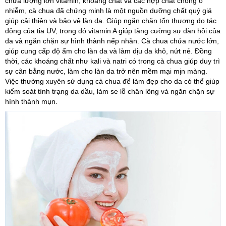
chứa lượng lớn vitamin, khoáng chất và các hợp chất chống ô
nhiễm, cà chua đã chứng minh là một nguồn dưỡng chất quý giá
giúp cải thiện và bảo vệ làn da. Giúp ngăn chặn tổn thương do tác
động của tia UV, trong đó vitamin A giúp tăng cường sự đàn hồi của
da và ngăn chặn sự hình thành nếp nhăn. Cà chua chứa nước lớn,
giúp cung cấp độ ẩm cho làn da và làm dịu da khô, nứt nẻ. Đồng
thời, các khoáng chất như kali và natri có trong cà chua giúp duy trì
sự cân bằng nước, làm cho làn da trở nên mềm mại mịn màng.
Việc thường xuyên sử dụng cà chua để làm đẹp cho da có thể giúp
kiểm soát tình trạng da dầu, làm se lỗ chân lông và ngăn chặn sự
hình thành mụn.