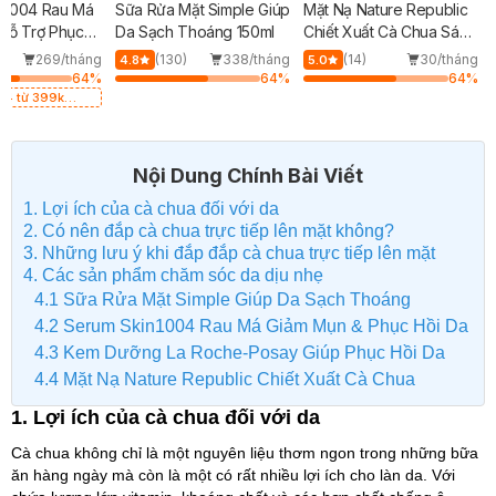
n1004 Rau Má
Sữa Rửa Mặt Simple Giúp
Mặt Nạ Nature Republic
 Hỗ Trợ Phục
Da Sạch Thoáng 150ml
Chiết Xuất Cà Chua Sáng
0ml
Da 23ml
269/tháng
(130)
338/tháng
(14)
30/tháng
4.8
5.0
64
%
64
%
64
%
004 từ 399k
Chống Nắng
ạy Cảm SPF 50+
ó Hạn)
Nội Dung Chính Bài Viết
1. Lợi ích của cà chua đối với da
2. Có nên đắp cà chua trực tiếp lên mặt không?
3. Những lưu ý khi đắp đắp cà chua trực tiếp lên mặt
4. Các sản phẩm chăm sóc da dịu nhẹ
4.1 Sữa Rửa Mặt Simple Giúp Da Sạch Thoáng
4.2 Serum Skin1004 Rau Má Giảm Mụn & Phục Hồi Da
4.3 Kem Dưỡng La Roche-Posay Giúp Phục Hồi Da
4.4 Mặt Nạ Nature Republic Chiết Xuất Cà Chua
1. Lợi ích của cà chua đối với da
Cà chua không chỉ là một nguyên liệu thơm ngon trong những bữa
ăn hàng ngày mà còn là một có rất nhiều lợi ích cho làn da. Với