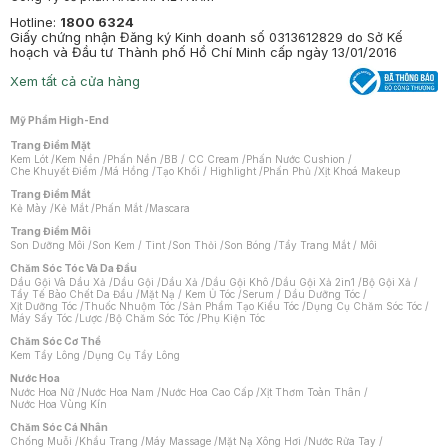
Hotline:
1800 6324
Giấy chứng nhận Đăng ký Kinh doanh số 0313612829 do Sở Kế
hoạch và Đầu tư Thành phố Hồ Chí Minh cấp ngày 13/01/2016
Xem tất cả cửa hàng
Mỹ Phẩm High-End
Trang Điểm Mặt
Kem Lót
/
Kem Nền
/
Phấn Nền
/
BB / CC Cream
/
Phấn Nước Cushion
/
Che Khuyết Điểm
/
Má Hồng
/
Tạo Khối / Highlight
/
Phấn Phủ
/
Xịt Khoá Makeup
Trang Điểm Mắt
Kẻ Mày
/
Kẻ Mắt
/
Phấn Mắt
/
Mascara
Trang Điểm Môi
Son Dưỡng Môi
/
Son Kem / Tint
/
Son Thỏi
/
Son Bóng
/
Tẩy Trang Mắt / Môi
Chăm Sóc Tóc Và Da Đầu
Dầu Gội Và Dầu Xả
/
Dầu Gội
/
Dầu Xả
/
Dầu Gội Khô
/
Dầu Gội Xả 2in1
/
Bộ Gội Xả
/
Tẩy Tế Bào Chết Da Đầu
/
Mặt Nạ / Kem Ủ Tóc
/
Serum / Dầu Dưỡng Tóc
/
Xịt Dưỡng Tóc
/
Thuốc Nhuộm Tóc
/
Sản Phẩm Tạo Kiểu Tóc
/
Dụng Cụ Chăm Sóc Tóc
/
Máy Sấy Tóc
/
Lược
/
Bộ Chăm Sóc Tóc
/
Phụ Kiện Tóc
Chăm Sóc Cơ Thể
Kem Tẩy Lông
/
Dụng Cụ Tẩy Lông
Nước Hoa
Nước Hoa Nữ
/
Nước Hoa Nam
/
Nước Hoa Cao Cấp
/
Xịt Thơm Toàn Thân
/
Nước Hoa Vùng Kín
Chăm Sóc Cá Nhân
Chống Muỗi
/
Khẩu Trang
/
Máy Massage
/
Mặt Nạ Xông Hơi
/
Nước Rửa Tay
/