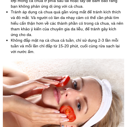
lớp mỏng cà chua ở phía sau tai hoặc tay để đảm bảo rằng
bạn không phản ứng dị ứng với cà chua.
Tránh áp dụng cà chua quá gần vùng mắt để tránh kích thích
và đỏ mắt. Và người có làn da nhạy cảm có thể cần phải tìm
hiểu cẩn thận hơn về các thành phần có trong cà chua, và nên
tham khảo ý kiến của chuyên gia da liễu, để tránh gây kích
ứng cho da.
Không đắp mặt nạ cà chua cả tuần, chỉ sử dụng 2-3 lần mỗi
tuần và mỗi lần chỉ đắp từ 15-20 phút, cuối cùng rửa sạch lại
với nước ấm.