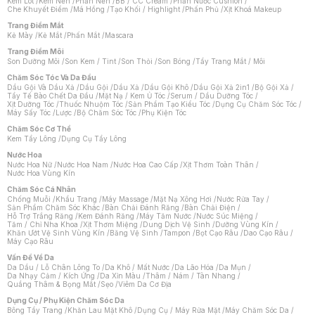
Kem Lót
/
Kem Nền
/
Phấn Nền
/
BB / CC Cream
/
Phấn Nước Cushion
/
Che Khuyết Điểm
/
Má Hồng
/
Tạo Khối / Highlight
/
Phấn Phủ
/
Xịt Khoá Makeup
Trang Điểm Mắt
Kẻ Mày
/
Kẻ Mắt
/
Phấn Mắt
/
Mascara
Trang Điểm Môi
Son Dưỡng Môi
/
Son Kem / Tint
/
Son Thỏi
/
Son Bóng
/
Tẩy Trang Mắt / Môi
Chăm Sóc Tóc Và Da Đầu
Dầu Gội Và Dầu Xả
/
Dầu Gội
/
Dầu Xả
/
Dầu Gội Khô
/
Dầu Gội Xả 2in1
/
Bộ Gội Xả
/
Tẩy Tế Bào Chết Da Đầu
/
Mặt Nạ / Kem Ủ Tóc
/
Serum / Dầu Dưỡng Tóc
/
Xịt Dưỡng Tóc
/
Thuốc Nhuộm Tóc
/
Sản Phẩm Tạo Kiểu Tóc
/
Dụng Cụ Chăm Sóc Tóc
/
Máy Sấy Tóc
/
Lược
/
Bộ Chăm Sóc Tóc
/
Phụ Kiện Tóc
Chăm Sóc Cơ Thể
Kem Tẩy Lông
/
Dụng Cụ Tẩy Lông
Nước Hoa
Nước Hoa Nữ
/
Nước Hoa Nam
/
Nước Hoa Cao Cấp
/
Xịt Thơm Toàn Thân
/
Nước Hoa Vùng Kín
Chăm Sóc Cá Nhân
Chống Muỗi
/
Khẩu Trang
/
Máy Massage
/
Mặt Nạ Xông Hơi
/
Nước Rửa Tay
/
Sản Phẩm Chăm Sóc Khác
/
Bàn Chải Đánh Răng
/
Bàn Chải Điện
/
Hỗ Trợ Trắng Răng
/
Kem Đánh Răng
/
Máy Tăm Nước
/
Nước Súc Miệng
/
Tăm / Chỉ Nha Khoa
/
Xịt Thơm Miệng
/
Dung Dịch Vệ Sinh
/
Dưỡng Vùng Kín
/
Khăn Ướt Vệ Sinh Vùng Kín
/
Băng Vệ Sinh
/
Tampon
/
Bọt Cạo Râu
/
Dao Cạo Râu
/
Máy Cạo Râu
Chat i
Vấn Đề Về Da
Da Dầu / Lỗ Chân Lông To
/
Da Khô / Mất Nước
/
Da Lão Hóa
/
Da Mụn
/
Da Nhạy Cảm / Kích Ứng
/
Da Xỉn Màu
/
Thâm / Nám / Tàn Nhang
/
Quầng Thâm & Bọng Mắt
/
Sẹo
/
Viêm Da Cơ Địa
Dụng Cụ / Phụ Kiện Chăm Sóc Da
Bông Tẩy Trang
/
Khăn Lau Mặt Khô
/
Dụng Cụ / Máy Rửa Mặt
/
Máy Chăm Sóc Da
/