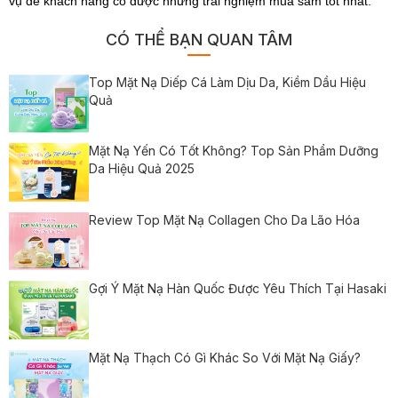
vụ để khách hàng có được những trải nghiệm mua sắm tốt nhất.
CÓ THỂ BẠN QUAN TÂM
Top Mặt Nạ Diếp Cá Làm Dịu Da, Kiềm Dầu Hiệu
Quả
Mặt Nạ Yến Có Tốt Không? Top Sản Phẩm Dưỡng
Da Hiệu Quả 2025
Review Top Mặt Nạ Collagen Cho Da Lão Hóa
Gợi Ý Mặt Nạ Hàn Quốc Được Yêu Thích Tại Hasaki
Mặt Nạ Thạch Có Gì Khác So Với Mặt Nạ Giấy?