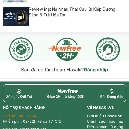
Review Mặt Nạ Nhau Thai Cừu: Bí Kiếp Dưỡng
Sáng & Trẻ Hóa Da
Bạn đã có tài khoản Hasaki?
Đăng nhập
return
nowfree
price
HỖ TRỢ KHÁCH HÀNG
VỀ HASAKI.VN
Hotline:
1800 6324
Giới thiệu Hasaki.vn
(Miễn phí , 08-22h kể cả T7, CN)
Chính sách bảo mật
Điều khoản sử dụng
Các câu hỏi thường gặp