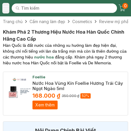
0
Tìm kiếm
Chec
Tìm kiếm
Toggle Menu
Trang chủ
Cẩm nang làm đẹp
Cosmetics
Review mỹ phẩ
Khám Phá 2 Thương Hiệu Nước Hoa Hàn Quốc Chính
Hãng Cao Cấp
Hàn Quốc là đất nước của những xu hướng làm đẹp hiện đại,
không chỉ nổi tiếng với làn da trắng mịn mà còn là thiên đường của
các thương hiệu
nước hoa
đẳng cấp. Khám phá ngay 2 thương
hiệu nước hoa Hàn Quốc nổi bật là Foellie và De Memoria.
Foellie
Nước Hoa Vùng Kín Foellie Hương Trái Cây
Ngọt Ngào 5ml
168.000 ₫
350.000 ₫
52%
Xem thêm
Nội Dung Chính Bài Viết