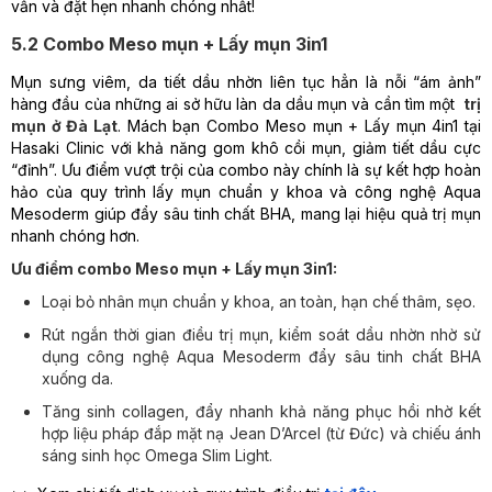
vấn và đặt hẹn nhanh chóng nhất!
5.2 Combo Meso mụn + Lấy mụn 3in1
Mụn sưng viêm, da tiết dầu nhờn liên tục hẳn là nỗi “ám ảnh”
hàng đầu của những ai sở hữu làn da dầu mụn và cần tìm một
trị
mụn ở Đà Lạt​
. Mách bạn Combo Meso mụn + Lấy mụn 4in1 tại
Hasaki Clinic với khả năng gom khô cồi mụn, giảm tiết dầu cực
“đỉnh”. Ưu điểm vượt trội của combo này chính là sự kết hợp hoàn
hảo của quy trình lấy mụn chuẩn y khoa và công nghệ Aqua
Mesoderm giúp đẩy sâu tinh chất BHA, mang lại hiệu quả trị mụn
nhanh chóng hơn.
Ưu điểm combo Meso mụn + Lấy mụn 3in1:
Loại bỏ nhân mụn chuẩn y khoa, an toàn, hạn chế thâm, sẹo.
Rút ngắn thời gian điều trị mụn, kiểm soát dầu nhờn nhờ sử
dụng công nghệ
Aqua Mesoderm đẩy sâu tinh chất BHA
xuống da.
Tăng sinh collagen, đẩy nhanh khả năng phục hồi nhờ kết
hợp liệu pháp đắp mặt nạ Jean D’Arcel (từ Đức) và chiếu ánh
sáng sinh học Omega Slim Light.