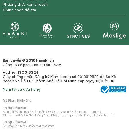
Phương thức vận chuyển
Chính sách đổi trả
Synctives
Clinic
Dermahair
Mastige
Bản quyền © 2016 Hasaki.vn
Công Ty cổ phần HASAKI VIETNAM
Hotline:
1800 6324
Giấy chứng nhận Đăng ký Kinh doanh số 0313612829 do Sở Kế
hoạch và Đầu tư Thành phố Hồ Chí Minh cấp ngày 13/01/2016
Xem tất cả cửa hàng
Mỹ Phẩm High-End
Trang Điểm Mặt
Kem Lót
/
Kem Nền
/
Phấn Nền
/
BB / CC Cream
/
Phấn Nước Cushion
/
Che Khuyết Điểm
/
Má Hồng
/
Tạo Khối / Highlight
/
Phấn Phủ
/
Xịt Khoá Makeup
Trang Điểm Mắt
Kẻ Mày
/
Kẻ Mắt
/
Phấn Mắt
/
Mascara