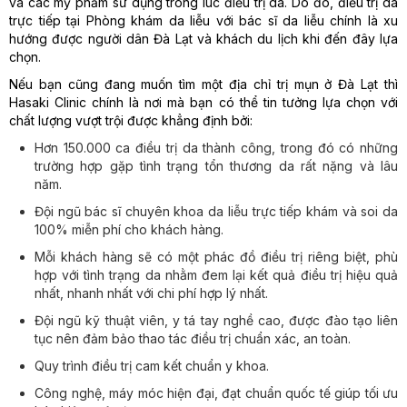
và các mỹ phẩm sử dụng trong lúc điều trị da. Do đó, điều trị da
trực tiếp tại Phòng khám da liễu với bác sĩ da liễu chính là xu
hướng được người dân Đà Lạt và khách du lịch khi đến đây lựa
chọn.
Nếu bạn cũng đang muốn tìm một địa chỉ trị mụn ở Đà Lạt thì
Hasaki Clinic chính là nơi mà bạn có thể tin tưởng lựa chọn với
chất lượng vượt trội được khẳng định bởi:
Hơn 150.000 ca điều trị da thành công, trong đó có những
trường hợp gặp tình trạng tổn thương da rất nặng và lâu
năm.
Đội ngũ bác sĩ chuyên khoa da liễu trực tiếp khám và soi da
100% miễn phí cho khách hàng.
Mỗi khách hàng sẽ có một phác đồ điều trị riêng biệt, phù
hợp với tình trạng da nhằm đem lại kết quả điều trị hiệu quả
nhất, nhanh nhất với chi phí hợp lý nhất.
Đội ngũ kỹ thuật viên, y tá tay nghề cao, được đào tạo liên
tục nên đảm bảo thao tác điều trị chuẩn xác, an toàn.
Quy trình điều trị cam kết chuẩn y khoa.
Công nghệ, máy móc hiện đại, đạt chuẩn quốc tế giúp tối ưu