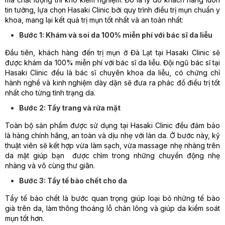
tin tưởng, lựa chọn Hasaki Clinic bởi quy trình điều trị mụn chuẩn y
khoa, mang lại kết quả trị mụn tốt nhất và an toàn nhất:
Bước 1: Khám và soi da 100% miễn phí với bác sĩ da liễu
Đầu tiên, khách hàng đến trị mụn ở Đà Lạt tại Hasaki Clinic sẽ
được khám da 100% miễn phí với bác sĩ da liễu. Đội ngũ bác sĩ tại
Hasaki Clinic đều là bác sĩ chuyên khoa da liễu, có chứng chỉ
hành nghề và kinh nghiệm dày dặn sẽ đưa ra phác đồ điều trị tốt
nhất cho từng tình trạng da.
Bước 2: Tẩy trang và rửa mặt
Toàn bộ sản phẩm được sử dụng tại Hasaki Clinic đều đảm bảo
là hàng chính hãng, an toàn và dịu nhẹ với làn da. Ở bước này, kỹ
thuật viên sẽ kết hợp vừa làm sạch, vừa massage nhẹ nhàng trên
da mặt giúp bạn được chìm trong những chuyển động nhẹ
nhàng và vô cùng thư giãn.
Bước 3: Tẩy tế bào chết cho da
Tẩy tế bào chết là bước quan trọng giúp loại bỏ những tế bào
già trên da, làm thông thoáng lỗ chân lông và giúp da kiểm soát
mụn tốt hơn.