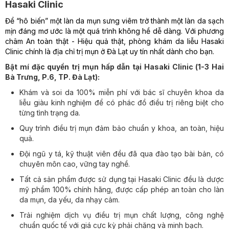
Hasaki Clinic
Để “hô biến” một làn da mụn sưng viêm trở thành một làn da sạch
mịn đáng mơ ước là một quá trình không hề dễ dàng. Với phương
châm An toàn thật - Hiệu quả thật, phòng khám da liễu Hasaki
Clinic chính là địa chỉ trị mụn ở Đà Lạt uy tín nhất dành cho bạn.
Bật mí đặc quyền trị mụn hấp dẫn tại Hasaki Clinic (
1-3 Hai
Bà Trưng, P.6, TP. Đà Lạt
):
Khám và soi da 100% miễn phí với bác sĩ chuyên khoa da
liễu giàu kinh nghiệm để có phác đồ điều trị riêng biệt cho
từng tình trạng da.
Quy trình điều trị mụn đảm bảo chuẩn y khoa, an toàn, hiệu
quả.
Đội ngũ y tá, kỹ thuật viên đều đã qua đào tạo bài bản, có
chuyên môn cao, vững tay nghề.
Tất cả sản phẩm được sử dụng tại Hasaki Clinic đều là dược
mỹ phẩm 100% chính hãng, được cấp phép an toàn cho làn
da mụn, da yếu, da nhạy cảm.
Trải nghiệm dịch vụ điều trị mụn chất lượng, công nghệ
chuẩn quốc tế với giá cực kỳ phải chăng và minh bạch.