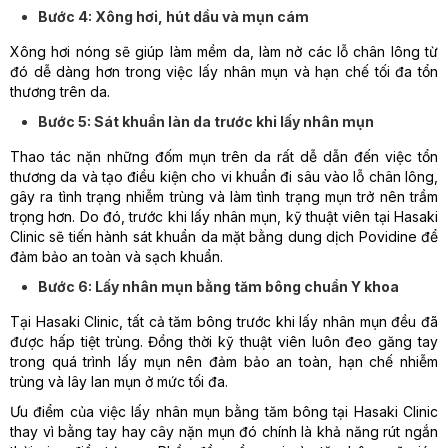
Bước 4: Xông hơi, hút dầu và mụn cám
Xông hơi nóng sẽ giúp làm mềm da, làm nở các lỗ chân lông từ
đó dễ dàng hơn trong việc lấy nhân mụn và hạn chế tối đa tổn
thương trên da.
Bước 5: Sát khuẩn làn da trước khi lấy nhân mụn
Thao tác nặn những đốm mụn trên da rất dễ dẫn đến việc tổn
thương da và tạo điều kiện cho vi khuẩn đi sâu vào lỗ chân lông,
gây ra tình trạng nhiễm trùng và làm tình trạng mụn trở nên trầm
trọng hơn. Do đó, trước khi lấy nhân mụn, kỹ thuật viên tại Hasaki
Clinic sẽ tiến hành sát khuẩn da mặt bằng dung dịch Povidine để
đảm bảo an toàn và sạch khuẩn.
Bước 6: Lấy nhân mụn bằng tăm bông chuẩn Y khoa
Tại Hasaki Clinic, tất cả tăm bông trước khi lấy nhân mụn đều đã
được hấp tiệt trùng. Đồng thời kỹ thuật viên luôn đeo găng tay
trong quá trình lấy mụn nên đảm bảo an toàn, hạn chế nhiễm
trùng và lây lan mụn ở mức tối đa.
Ưu điểm của việc lấy nhân mụn bằng tăm bông tại Hasaki Clinic
thay vì bằng tay hay cây nặn mụn đó chính là khả năng rút ngắn