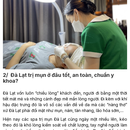
2/ Đà Lạt trị mụn ở đâu tốt, an toàn, chuẩn y
khoa?
Đà Lạt vốn luôn “chiều lòng” khách đến, người đi bằng một thời
tiết mát mẻ và những cảnh đẹp mê mẩn lòng người. Đi kèm với khí
hậu đặc trưng đó là vô số các vấn đề về da mà các “nàng thơ”
xứ Đà Lạt phải đối mặt như mụn, nám, tàn nhang, lão hóa sớm,....
Hiện nay các spa trị mụn Đà Lạt cũng ngày một nhiều lên, kéo
theo đó là khó lòng kiểm soát về chất lượng, tay nghề người làm