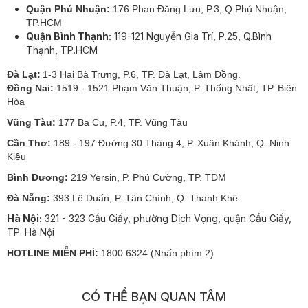
Quận Phú Nhuận:
176 Phan Đăng Lưu, P.3, Q.Phú Nhuận,
TP.HCM
Quận Bình Thạnh:
119-121 Nguyễn Gia Trí, P.25, Q.Bình
Thạnh, TP.HCM
Đà Lạt:
1-3 Hai Bà Trưng, P.6, TP. Đà Lạt, Lâm Đồng.
Đồng Nai:
1519 - 1521 Phạm Văn Thuận, P. Thống Nhất, TP. Biên
Hòa
Vũng Tàu:
177 Ba Cu, P.4, TP. Vũng Tàu
Cần Thơ:
189 - 197 Đường 30 Tháng 4, P. Xuân Khánh, Q. Ninh
Kiều
Bình Dương:
219 Yersin, P. Phú Cường, TP. TDM
Đà Nẵng:
393 Lê Duẩn, P. Tân Chính, Q. Thanh Khê
Hà Nội:
321 - 323 Cầu Giấy, phường Dịch Vọng, quận Cầu Giấy,
TP. Hà Nội
HOTLINE MIỄN PHÍ:
1800 6324 (Nhấn phím 2)
CÓ THỂ BẠN QUAN TÂM