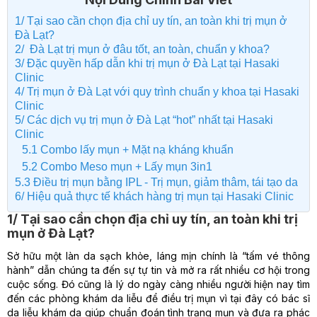
1/ Tại sao cần chọn địa chỉ uy tín, an toàn khi trị mụn ở
Đà Lạt?
2/ Đà Lạt trị mụn ở đâu tốt, an toàn, chuẩn y khoa?
3/ Đặc quyền hấp dẫn khi trị mụn ở Đà Lạt tại Hasaki
Clinic
4/ Trị mụn ở Đà Lạt với quy trình chuẩn y khoa tại Hasaki
Clinic
5/ Các dịch vụ trị mụn ở Đà Lạt “hot” nhất tại Hasaki
Clinic
5.1 Combo lấy mụn + Mặt nạ kháng khuẩn
5.2 Combo Meso mụn + Lấy mụn 3in1
5.3 Điều trị mụn bằng IPL - Trị mụn, giảm thâm, tái tạo da
6/ Hiệu quả thực tế khách hàng trị mụn tại Hasaki Clinic
1/ Tại sao cần chọn địa chỉ uy tín, an toàn khi trị
mụn ở Đà Lạt?
Sở hữu một làn da sạch khỏe, láng mịn chính là “tấm vé thông
hành” dẫn chúng ta đến sự tự tin và mở ra rất nhiều cơ hội trong
cuộc sống. Đó cũng là lý do ngày càng nhiều người hiện nay tìm
đến các phòng khám da liễu để điều trị mụn vì tại đây có bác sĩ
da liễu khám da giúp chuẩn đoán tình trạng mụn và đưa ra phác