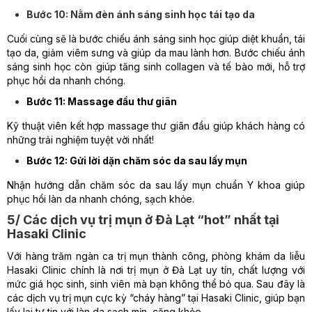
Bước 10: Nằm đèn ánh sáng sinh học tái tạo da
Cuối cùng sẽ là bước chiếu ánh sáng sinh học giúp diệt khuẩn, tái
tạo da, giảm viêm sưng và giúp da mau lành hơn. Bước chiếu ánh
sáng sinh học còn giúp tăng sinh collagen và tế bào mới, hỗ trợ
phục hồi da nhanh chóng.
Bước 11: Massage đầu thư giãn
​Kỹ thuật viên kết hợp massage thư giãn đầu giúp khách hàng có
những trải nghiệm tuyệt vời nhất!
Bước 12: Gửi lời dặn chăm sóc da sau lấy mụn
​Nhận hướng dẫn chăm sóc da sau lấy mụn chuẩn Y khoa giúp
phục hồi làn da nhanh chóng, sạch khỏe.
5/ Các dịch vụ trị mụn ở Đà Lạt “hot” nhất tại
Hasaki Clinic
Với hàng trăm ngàn ca trị mụn thành công, phòng khám da liễu
Hasaki Clinic chính là nơi trị mụn ở Đà Lạt uy tín, chất lượng với
mức giá học sinh, sinh viên mà bạn không thể bỏ qua. Sau đây là
các dịch vụ trị mụn cực kỳ “cháy hàng” tại Hasaki Clinic, giúp bạn
lấy lại tự tin với làn da sạch mịn, căng khỏe.