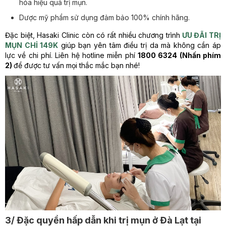
hóa hiệu quả trị mụn.
Dược mỹ phẩm sử dụng đảm bảo 100% chính hãng.
Đặc biệt, Hasaki Clinic còn có rất nhiều chương trình
ƯU ĐÃI TRỊ
MỤN CHỈ 149K
giúp bạn yên tâm điều trị da mà không cần áp
lực về chi phí. Liên hệ hotline miễn phí
1800 6324 (Nhấn phím
2)
để được tư vấn mọi thắc mắc bạn nhé!
3/ Đặc quyền hấp dẫn khi trị mụn ở Đà Lạt tại