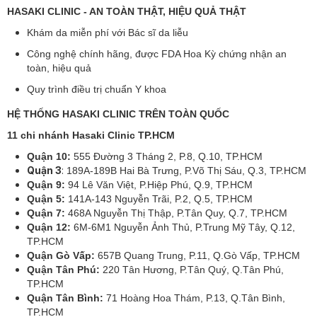
HASAKI CLINIC - AN TOÀN THẬT, HIỆU QUẢ THẬT
Khám da miễn phí với Bác sĩ da liễu
Công nghệ chính hãng, được FDA Hoa Kỳ chứng nhận an
toàn, hiệu quả
Quy trình điều trị chuẩn Y khoa
HỆ THỐNG HASAKI CLINIC TRÊN TOÀN QUỐC
11 chi nhánh Hasaki Clinic TP.HCM
Quận 10:
555 Đường 3 Tháng 2, P.8, Q.10, TP.HCM
Quận 3
:
189A-189B Hai Bà Trưng, P.Võ Thị Sáu, Q.3, TP.HCM
Quận 9:
94 Lê Văn Việt, P.Hiệp Phú, Q.9, TP.HCM
Quận 5:
141A-143 Nguyễn Trãi, P.2, Q.5, TP.HCM
Quận 7:
468A Nguyễn Thị Thập, P.Tân Quy, Q.7, TP.HCM
Quận 12:
6M-6M1 Nguyễn Ảnh Thủ, P.Trung Mỹ Tây, Q.12,
TP.HCM
Quận Gò Vấp:
657B Quang Trung, P.11, Q.Gò Vấp, TP.HCM
Quận Tân Phú:
220 Tân Hương, P.Tân Quý, Q.Tân Phú,
TP.HCM
Quận Tân Bình:
71 Hoàng Hoa Thám, P.13, Q.Tân Bình,
TP.HCM