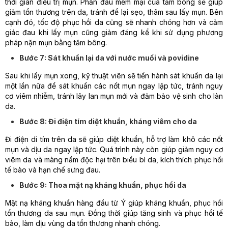
thời gian điều trị mụn. Phần đầu mềm mại của tăm bông sẽ giúp
giảm tổn thương trên da, tránh để lại sẹo, thâm sau lấy mụn. Bên
cạnh đó, tốc độ phục hồi da cũng sẽ nhanh chóng hơn và cảm
giác đau khi lấy mụn cũng giảm đáng kể khi sử dụng phương
pháp nặn mụn bằng tăm bông.
Bước 7: Sát khuẩn lại da với nước muối và povidine
Sau khi lấy mụn xong, kỹ thuật viên sẽ tiến hành sát khuẩn da lại
một lần nữa để sát khuẩn các nốt mụn ngay lập tức, tránh nguy
cơ viêm nhiễm, tránh lây lan mụn mới và đảm bảo vệ sinh cho làn
da.
Bước 8: Đi điện tím diệt khuẩn, kháng viêm cho da
Đi điện di tím trên da sẽ giúp diệt khuẩn, hỗ trợ làm khô các nốt
mụn và dịu da ngay lập tức. Quá trình này còn giúp giảm nguy cơ
viêm da và màng nấm độc hại trên biểu bì da, kích thích phục hồi
tế bào và hạn chế sưng đau.
Bước 9: Thoa mặt nạ kháng khuẩn, phục hồi da
Mặt nạ kháng khuẩn hàng đầu từ Ý giúp kháng khuẩn, phục hồi
tổn thương da sau mụn. Đồng thời giúp tăng sinh và phục hồi tế
bào, làm dịu vùng da tổn thương nhanh chóng.