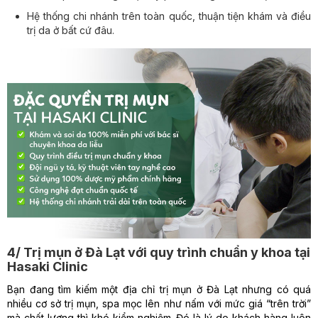
Hệ thống chi nhánh trên toàn quốc, thuận tiện khám và điều
trị da ở bất cứ đâu.
4/ Trị mụn ở Đà Lạt với quy trình chuẩn y khoa tại
Hasaki Clinic
Bạn đang tìm kiếm một địa chỉ trị mụn ở Đà Lạt nhưng có quá
nhiều cơ sở trị mụn, spa mọc lên như nấm với mức giá “trên trời”
mà chất lượng thì khó kiểm nghiệm. Đó là lý do khách hàng luôn