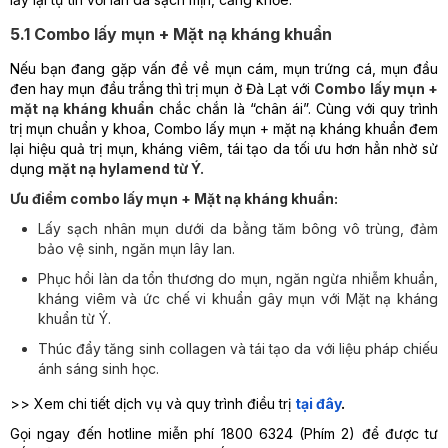
5.1 Combo lấy mụn + Mặt nạ kháng khuẩn
Nếu bạn đang gặp vấn đề về mụn cám, mụn trứng cá, mụn đầu
đen hay mụn đầu trắng thì
trị mụn ở Đà Lạt với
Combo lấy mụn +
mặt nạ kháng khuẩn
chắc chắn là “chân ái”. Cùng với quy trình
trị mụn chuẩn y khoa, Combo lấy mụn + mặt nạ kháng khuẩn đem
lại hiệu quả trị mụn, kháng viêm, tái tạo da tối ưu hơn hẳn nhờ sử
dụng
mặt nạ hylamend từ Ý.
Ưu điểm combo lấy mụn + Mặt nạ kháng khuẩn:
Lấy sạch nhân mụn dưới da bằng tăm bông vô trùng, đảm
bảo vệ sinh, ngăn mụn lây lan.
Phục hồi làn da tổn thương do mụn, ngăn ngừa nhiễm khuẩn,
kháng viêm và ức chế vi khuẩn gây mụn với Mặt nạ kháng
khuẩn từ Ý.
Thúc đẩy tăng sinh collagen và tái tạo da với liệu pháp chiếu
ánh sáng sinh học.
>> Xem chi tiết dịch vụ và quy trình điều trị
tại đây
.
Gọi ngay đến hotline miễn phí 1800 6324 (Phím 2) để được tư