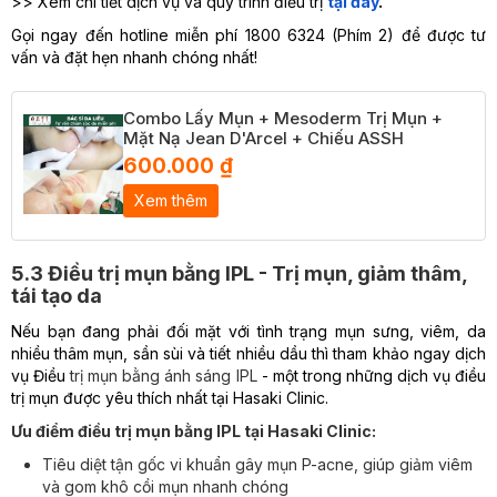
>> Xem chi tiết dịch vụ và quy trình điều trị
tại đây
.
Gọi ngay đến hotline miễn phí 1800 6324 (Phím 2) để được tư
vấn và đặt hẹn nhanh chóng nhất!
Combo Lấy Mụn + Mesoderm Trị Mụn +
Mặt Nạ Jean D'Arcel + Chiếu ASSH
600.000 ₫
Xem thêm
5.3 Điều trị mụn bằng IPL - Trị mụn, giảm thâm,
tái tạo da
Nếu bạn đang phải đối mặt với tình trạng mụn sưng, viêm, da
nhiều thâm mụn, sần sùi và tiết nhiều dầu thì tham khảo ngay dịch
vụ Điều
trị mụn bằng ánh sáng IPL
- một trong những dịch vụ điều
trị mụn được yêu thích nhất tại Hasaki Clinic.
Ưu điểm điều trị mụn bằng IPL tại Hasaki Clinic:
Tiêu diệt tận gốc vi khuẩn gây mụn P-acne, giúp giảm viêm
và gom khô cồi mụn nhanh chóng