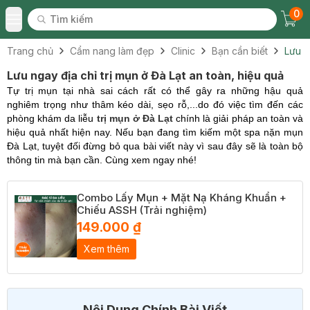
0
Tìm kiếm
Chec
Tìm kiếm
Toggle Menu
Trang chủ
Cẩm nang làm đẹp
Clinic
Bạn cần biết
Lưu n
Lưu ngay địa chỉ trị mụn ở Đà Lạt an toàn, hiệu quả
Tự trị mụn tại nhà sai cách rất có thể gây ra những hậu quả
nghiêm trọng như thâm kéo dài, sẹo rỗ,...do đó việc tìm đến các
phòng khám da liễu
trị mụn ở Đà Lạt
chính là giải pháp an toàn và
hiệu quả nhất hiện nay. Nếu bạn đang tìm kiếm một spa nặn mụn
Đà Lạt, tuyệt đối đừng bỏ qua bài viết này vì sau đây sẽ là toàn bộ
thông tin mà bạn cần. Cùng xem ngay nhé!
Combo Lấy Mụn + Mặt Nạ Kháng Khuẩn +
Chiếu ASSH (Trải nghiệm)
149.000 ₫
Xem thêm
Nội Dung Chính Bài Viết