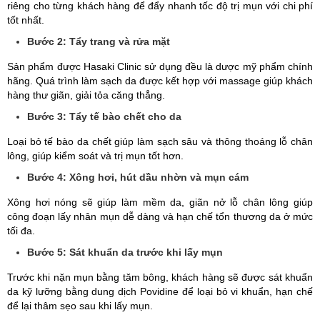
riêng cho từng khách hàng để đẩy nhanh tốc độ trị mụn với chi phí
tốt nhất.
Bước 2: Tẩy trang và rửa mặt
Sản phẩm được Hasaki Clinic sử dụng đều là dược mỹ phẩm chính
hãng. Quá trình làm sạch da được kết hợp với massage giúp khách
hàng thư giãn, giải tỏa căng thẳng.
Bước 3: Tẩy tế bào chết cho da
Loại bỏ tế bào da chết giúp làm sạch sâu và thông thoáng lỗ chân
lông, giúp kiểm soát và trị mụn tốt hơn.
Bước 4: Xông hơi, hút dầu nhờn và mụn cám
Xông hơi nóng sẽ giúp làm mềm da, giãn nở lỗ chân lông giúp
công đoạn lấy nhân mụn dễ dàng và hạn chế tổn thương da ở mức
tối đa.
Bước 5: Sát khuẩn da trước khi lấy mụn
Trước khi nặn mụn bằng tăm bông, khách hàng sẽ được sát khuẩn
da kỹ lưỡng bằng dung dịch Povidine để loại bỏ vi khuẩn, hạn chế
để lại thâm sẹo sau khi lấy mụn.