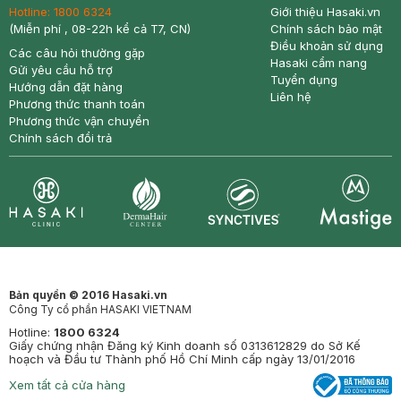
Hotline:
1800 6324
Giới thiệu Hasaki.vn
(Miễn phí , 08-22h kể cả T7, CN)
Chính sách bảo mật
Điều khoản sử dụng
Các câu hỏi thường gặp
Hasaki cẩm nang
Gửi yêu cầu hỗ trợ
Tuyển dụng
Hướng dẫn đặt hàng
Liên hệ
Phương thức thanh toán
Phương thức vận chuyển
Chính sách đổi trả
Synctives
Clinic
Dermahair
Mastige
Bản quyền © 2016 Hasaki.vn
Công Ty cổ phần HASAKI VIETNAM
Hotline:
1800 6324
Giấy chứng nhận Đăng ký Kinh doanh số 0313612829 do Sở Kế
hoạch và Đầu tư Thành phố Hồ Chí Minh cấp ngày 13/01/2016
Xem tất cả cửa hàng