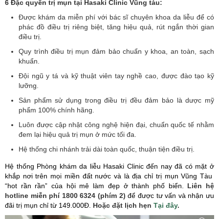
6 Đặc quyền trị mụn tại Hasaki Clinic Vũng tàu:
Được khám da miễn phí với bác sĩ chuyên khoa da liễu để có
phác đồ điều trị riêng biệt, tăng hiệu quả, rút ngắn thời gian
điều trị.
Quy trình điều trị mụn đảm bảo chuẩn y khoa, an toàn, sạch
khuẩn.
Đội ngũ y tá và kỹ thuật viên tay nghề cao, được đào tạo kỹ
lưỡng.
Sản phẩm sử dụng trong điều trị đều đảm bảo là dược mỹ
phẩm 100% chính hãng.
Luôn được cập nhật công nghệ hiện đại, chuẩn quốc tế nhằm
đem lại hiệu quả trị mụn ở mức tối đa.
Hệ thống chi nhánh trải dài toàn quốc, thuận tiện điều trị.
Hệ thống Phòng khám da liễu Hasaki Clinic đến nay đã có mặt ở
khắp nơi trên mọi miền đất nước và là địa chỉ trị mụn Vũng Tàu
“hot rần rần” của hội mê làm đẹp ở thành phố biển.
Liên hệ
hotline miễn phí 1800 6324 (phím 2)
để được tư vấn và nhận ưu
đãi trị mụn chỉ từ 149.000Đ.
Hoặc đặt lịch hẹn
Tại đây
.