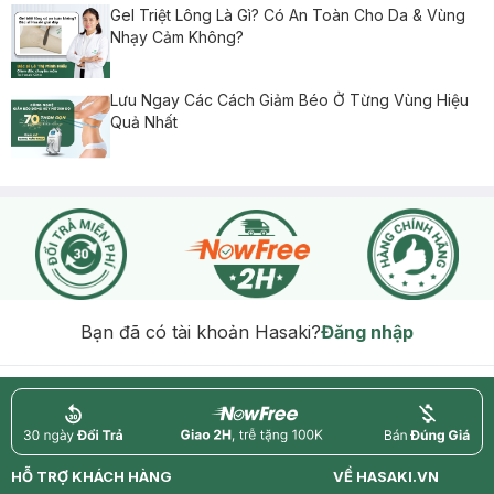
Gel Triệt Lông Là Gì? Có An Toàn Cho Da & Vùng
Nhạy Cảm Không?
Lưu Ngay Các Cách Giảm Béo Ở Từng Vùng Hiệu
Quả Nhất
Bạn đã có tài khoản Hasaki?
Đăng nhập
return
nowfree
price
HỖ TRỢ KHÁCH HÀNG
VỀ HASAKI.VN