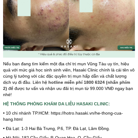
Nếu bạn đang tìm kiếm một địa chỉ trị mụn Vũng Tàu uy tín, hiệu
quả với mức giá học sinh sinh viên, Hasaki Clinic chính là cái tên vô
cùng lý tưởng với các đặc quyền trị mụn hấp dẫn và chất lượng
dịch vụ đi đầu. Liên hệ
hotline miễn phí 1800 6324 (nhấn phím
2)
để được tư vấn và nhận ưu đãi trị mụn từ 99.000 VNĐ ngay bạn
nhé!
HỆ THỐNG PHÒNG KHÁM DA LIỄU HASAKI CLINIC:
• 10 chi nhánh TP.HCM: https://hotro.hasaki.vn/he-thong-cua-
hang.html
• Đà Lạt: 1-3 Hai Bà Trưng, P.6, TP. Đà Lạt, Lâm Đồng.
• Hà Nội: 182 Cầu Giấy, P. Quan Hoa, Q. Cầu Giấy