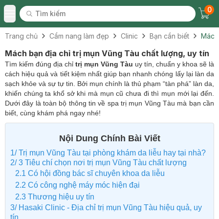
0
Tìm kiếm
Chec
Tìm kiếm
Toggle Menu
Trang chủ
Cẩm nang làm đẹp
Clinic
Bạn cần biết
Mách 
Mách bạn địa chỉ trị mụn Vũng Tàu chất lượng, uy tín
Tìm kiếm đúng địa chỉ
trị mụn Vũng Tàu
uy tín, chuẩn y khoa sẽ là
cách hiệu quả và tiết kiệm nhất giúp bạn nhanh chóng lấy lại làn da
sạch khỏe và sự tự tin. Bởi mụn chính là thủ phạm “tàn phá” làn da,
khiến chúng ta khổ sở khi mà mụn cũ chưa đi thì mụn mới lại đến.
Dưới đây là toàn bộ thông tin về spa trị mụn Vũng Tàu mà bạn cần
biết, cùng khám phá ngay nhé!
Nội Dung Chính Bài Viết
1/ Trị mụn Vũng Tàu tại phòng khám da liễu hay tại nhà?
2/ 3 Tiêu chí chọn nơi trị mụn Vũng Tàu chất lượng
2.1 Có hội đồng bác sĩ chuyên khoa da liễu
2.2 Có công nghệ máy móc hiện đại
2.3 Thương hiệu uy tín
3/ Hasaki Clinic - Địa chỉ trị mụn Vũng Tàu hiệu quả, uy
tín