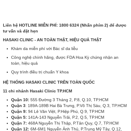
Liên hệ HOTLINE MIỄN PHÍ: 1800 6324 (Nhấn phím 2) để được
tư vấn và đặt hẹn
HASAKI CLINIC - AN TOÀN THẬT, HIỆU QUẢ THẬT
Khám da miễn phí với Bác sĩ da liễu
Công nghệ chính hãng, được FDA Hoa Kỳ chứng nhận an
toàn, hiệu quả
Quy trình điều trị chuẩn Y khoa
HỆ THỐNG HASAKI CLINIC TRÊN TOÀN QUỐC
11 chi nhánh Hasaki Clinic TP.HCM
Quận 10:
555 Đường 3 Tháng 2, P.8, Q.10, TP.HCM
Quận 3
:
189A-189B Hai Bà Trưng, P.Võ Thị Sáu, Q.3, TP.HCM
Quận 9:
94 Lê Văn Việt, P.Hiệp Phú, Q.9, TP.HCM
Quận 5:
141A-143 Nguyễn Trãi, P.2, Q.5, TP.HCM
Quận 7:
468A Nguyễn Thị Thập, P.Tân Quy, Q.7, TP.HCM
Quận 12:
6M-6M1 Nguyễn Ảnh Thủ, P.Trung Mỹ Tây, Q.12,