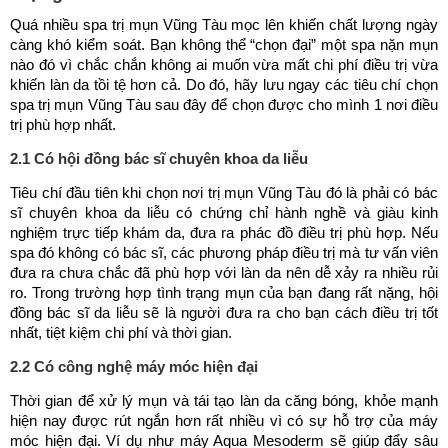
Quá nhiều spa trị mụn Vũng Tàu mọc lên khiến chất lượng ngày
càng khó kiểm soát. Bạn không thể “chọn đại” một spa nặn mụn
nào đó vì chắc chắn không ai muốn vừa mất chi phí điều trị vừa
khiến làn da tồi tệ hơn cả. Do đó, hãy lưu ngay các tiêu chí chọn
spa trị mụn Vũng Tàu sau đây để chọn được cho mình 1 nơi điều
trị phù hợp nhất.
2.1 Có hội đồng bác sĩ chuyên khoa da liễu
Tiêu chí đầu tiên khi chọn nơi trị mụn Vũng Tàu đó là phải có bác
sĩ chuyên khoa da liễu có chứng chỉ hành nghề và giàu kinh
nghiệm trực tiếp khám da, đưa ra phác đồ điều trị phù hợp. Nếu
spa đó không có bác sĩ, các phương pháp điều trị mà tư vấn viên
đưa ra chưa chắc đã phù hợp với làn da nên dễ xảy ra nhiều rủi
ro. Trong trường hợp tình trạng mụn của bạn đang rất nặng, hội
đồng bác sĩ da liễu sẽ là người đưa ra cho bạn cách điều trị tốt
nhất, tiệt kiệm chi phí và thời gian.
2.2 Có công nghệ máy móc hiện đại
Thời gian để xử lý mụn và tái tạo làn da căng bóng, khỏe mạnh
hiện nay được rút ngắn hơn rất nhiều vì có sự hỗ trợ của máy
móc hiện đại. Ví dụ như máy Aqua Mesoderm sẽ giúp đẩy sâu