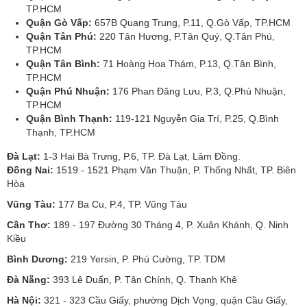
TP.HCM
Quận Gò Vấp:
657B Quang Trung, P.11, Q.Gò Vấp, TP.HCM
Quận Tân Phú:
220 Tân Hương, P.Tân Quý, Q.Tân Phú,
TP.HCM
Quận Tân Bình:
71 Hoàng Hoa Thám, P.13, Q.Tân Bình,
TP.HCM
Quận Phú Nhuận:
176 Phan Đăng Lưu, P.3, Q.Phú Nhuận,
TP.HCM
Quận Bình Thạnh:
119-121 Nguyễn Gia Trí, P.25, Q.Bình
Thạnh, TP.HCM
Đà Lạt:
1-3 Hai Bà Trưng, P.6, TP. Đà Lạt, Lâm Đồng.
Đồng Nai:
1519 - 1521 Phạm Văn Thuận, P. Thống Nhất, TP. Biên
Hòa
Vũng Tàu:
177 Ba Cu, P.4, TP. Vũng Tàu
Cần Thơ:
189 - 197 Đường 30 Tháng 4, P. Xuân Khánh, Q. Ninh
Kiều
Bình Dương:
219 Yersin, P. Phú Cường, TP. TDM
Đà Nẵng:
393 Lê Duẩn, P. Tân Chính, Q. Thanh Khê
Hà Nội:
321 - 323 Cầu Giấy, phường Dịch Vọng, quận Cầu Giấy,