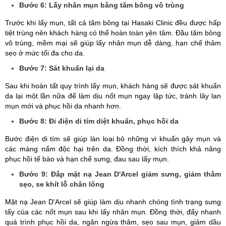
Bước 6: Lấy nhân mụn bằng tăm bông vô trùng
Trước khi lấy mụn, tất cả tăm bông tại Hasaki Clinic đều được hấp
tiệt trùng nên khách hàng có thể hoàn toàn yên tâm. Đầu tăm bông
vô trùng, mềm mại sẽ giúp lấy nhân mụn dễ dàng, hạn chế thâm
sẹo ở mức tối đa cho da.
Bước 7: Sát khuẩn lại da
Sau khi hoàn tất quy trình lấy mụn, khách hàng sẽ được sát khuẩn
da lại một lần nữa để làm dịu nốt mụn ngay lập tức, tránh lây lan
mụn mới và phục hồi da nhanh hơn.
Bước 8: Đi điện di tím diệt khuẩn, phục hồi da
Bước điện di tím sẽ giúp làn loại bỏ những vi khuẩn gây mụn và
các màng nấm độc hại trên da. Đồng thời, kích thích khả năng
phục hồi tế bào và hạn chế sưng, đau sau lấy mụn.
Bước 9: Đắp mặt nạ Jean D'Arcel giảm sưng, giảm thâm
sẹo, se khít lỗ chân lông
Mặt nạ Jean D'Arcel sẽ giúp làm dịu nhanh chóng tình trạng sưng
tấy của các nốt mụn sau khi lấy nhân mụn. Đồng thời, đẩy nhanh
quá trình phục hồi da, ngăn ngừa thâm, sẹo sau mụn, giảm dầu