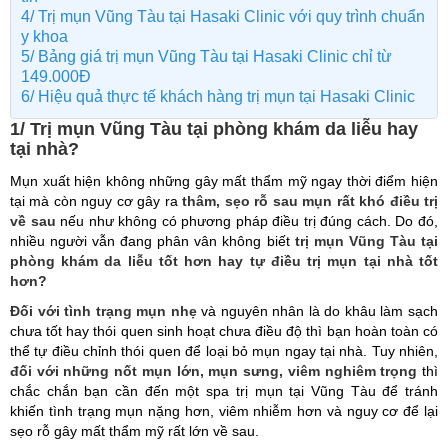
4/ Trị mụn Vũng Tàu tại Hasaki Clinic với quy trình chuẩn
y khoa
5/ Bảng giá trị mụn Vũng Tàu tại Hasaki Clinic chỉ từ
149.000Đ
6/ Hiệu quả thực tế khách hàng trị mụn tại Hasaki Clinic
1/ Trị mụn Vũng Tàu tại phòng khám da liễu hay
tại nhà?
Mụn xuất hiện không những gây mất thẩm mỹ ngay thời điểm hiện
tại mà còn nguy cơ gây ra
thâm, sẹo rỗ sau mụn rất khó điều trị
về sau
nếu như không có phương pháp điều trị đúng cách. Do đó,
nhiều người vẫn đang phân vân không biết
trị mụn Vũng Tàu tại
phòng khám da liễu tốt hơn hay tự điều trị mụn tại nhà tốt
hơn?
Đối với tình trạng mụn nhẹ
và nguyên nhân là do khâu làm sạch
chưa tốt hay thói quen sinh hoạt chưa điều độ thì bạn hoàn toàn có
thể tự điều chỉnh thói quen để loại bỏ mụn ngay tại nhà. Tuy nhiên,
đối với những nốt mụn lớn, mụn sưng, viêm nghiêm trọng
thì
chắc chắn bạn cần đến một spa trị mụn tại Vũng Tàu để tránh
khiến tình trạng mụn nặng hơn, viêm nhiễm hơn và nguy cơ để lại
sẹo rỗ gây mất thẩm mỹ rất lớn về sau.