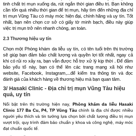
tinh chất trị mụn xuống da, rút ngắn thời gian điều trị. Bạn không
cần tốn quá nhiều thời gian để trị mụn, hãy tìm đến những địa chỉ
trị mụn Vũng Tàu có máy móc hiện đại, chính hãng và uy tín. Tốt
nhất, bạn nên chọn cơ sở có giấy tờ minh bạch, điều này giúp
việc trị mụn trở nên nhanh chóng, an toàn.
2.3 Thương hiệu uy tín
Chọn một Phòng khám da liễu uy tín, có tên tuổi trên thị trường
sẽ giúp bạn đảm bảo chất lượng và quyền lợi tốt nhất, ngay cả
khi có rủi ro xảy ra, bạn vẫn được hỗ trợ xử lý kịp thời . Để đảm
bảo yếu tố này, bạn có thể lên các trang mạng xã hội như
website, Facebook, Instagram,...để kiểm tra thông tin và đọc
đánh giá của khách hàng về thương hiệu mà bạn quan tâm.
3/ Hasaki Clinic - Địa chỉ trị mụn Vũng Tàu hiệu
quả, uy tín
Nổi bật trên thị trường hiện nay,
Phòng khám da liễu Hasaki
Clinic 177 Ba Cu, P4, TP Vũng Tàu
chính là địa chỉ được nhiều
người yêu thích và tin tưởng lựa chọn bởi chất lượng điều trị mụn
vượt trội, quy trình đảm bảo chuẩn y khoa và công nghệ, máy móc
đạt chuẩn quốc tế.