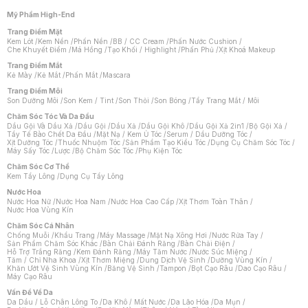
Mỹ Phẩm High-End
Trang Điểm Mặt
Kem Lót
/
Kem Nền
/
Phấn Nền
/
BB / CC Cream
/
Phấn Nước Cushion
/
Che Khuyết Điểm
/
Má Hồng
/
Tạo Khối / Highlight
/
Phấn Phủ
/
Xịt Khoá Makeup
Trang Điểm Mắt
Kẻ Mày
/
Kẻ Mắt
/
Phấn Mắt
/
Mascara
Trang Điểm Môi
Son Dưỡng Môi
/
Son Kem / Tint
/
Son Thỏi
/
Son Bóng
/
Tẩy Trang Mắt / Môi
Chăm Sóc Tóc Và Da Đầu
Dầu Gội Và Dầu Xả
/
Dầu Gội
/
Dầu Xả
/
Dầu Gội Khô
/
Dầu Gội Xả 2in1
/
Bộ Gội Xả
/
Tẩy Tế Bào Chết Da Đầu
/
Mặt Nạ / Kem Ủ Tóc
/
Serum / Dầu Dưỡng Tóc
/
Xịt Dưỡng Tóc
/
Thuốc Nhuộm Tóc
/
Sản Phẩm Tạo Kiểu Tóc
/
Dụng Cụ Chăm Sóc Tóc
/
Máy Sấy Tóc
/
Lược
/
Bộ Chăm Sóc Tóc
/
Phụ Kiện Tóc
Chăm Sóc Cơ Thể
Kem Tẩy Lông
/
Dụng Cụ Tẩy Lông
Nước Hoa
Nước Hoa Nữ
/
Nước Hoa Nam
/
Nước Hoa Cao Cấp
/
Xịt Thơm Toàn Thân
/
Nước Hoa Vùng Kín
Chăm Sóc Cá Nhân
Chống Muỗi
/
Khẩu Trang
/
Máy Massage
/
Mặt Nạ Xông Hơi
/
Nước Rửa Tay
/
Sản Phẩm Chăm Sóc Khác
/
Bàn Chải Đánh Răng
/
Bàn Chải Điện
/
Hỗ Trợ Trắng Răng
/
Kem Đánh Răng
/
Máy Tăm Nước
/
Nước Súc Miệng
/
Tăm / Chỉ Nha Khoa
/
Xịt Thơm Miệng
/
Dung Dịch Vệ Sinh
/
Dưỡng Vùng Kín
/
Khăn Ướt Vệ Sinh Vùng Kín
/
Băng Vệ Sinh
/
Tampon
/
Bọt Cạo Râu
/
Dao Cạo Râu
/
Máy Cạo Râu
Chat i
Vấn Đề Về Da
Da Dầu / Lỗ Chân Lông To
/
Da Khô / Mất Nước
/
Da Lão Hóa
/
Da Mụn
/