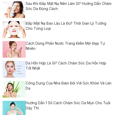
Sau Khi Đắp Mặt Nạ Nên Làm Gì? Hướng Dẫn Chăm
Sóc Da Đúng Cách
Đắp Mặt Nạ Bao Lâu Là Đủ? Thời Gian Lý Tưởng
Cho Từng Loại
Cách Dùng Phấn Nước Trang Điểm Mịn Đẹp Tự
Nhiên
Da Hỗn Hợp Là Gì? Cách Chăm Sóc Da Hỗn Hợp
Tốt Nhất
Công Dụng Của Nha Đam Đối Với Sức Khỏe Và Làn
Da
Hướng Dẫn 1 Số Cách Chăm Sóc Da Mụn Cho Tuổi
Dậy Thì