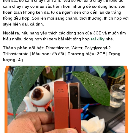
nên sắc đỏ cam cháy trầm ấm. Nếu so với tone cháy thì tone đỏ
cam cháy này có màu sắc trầm hơn, nhưng dễ sử dụng hơn, son
hoàn toàn không kén da, từ da ngăm đen cho đến làn da trắng
hồng đều hợp. Son lên môi sang chảnh, thời thượng, thích hợp với
style hiện đại, cá tính.
Ngoài ra, nếu nàng yêu thích các dòng son của 3CE và muốn tìm
hiểu nhiều dòng hơn thì xem bài viết tổng hợp
tại đây
nhé.
Thành phần nổi bật:
Dimethicone, Water, Polyglyceryl-2
Triisostearate |
Màu son:
đỏ đất |
Thương hiệu:
3CE |
Trọng
lượng:
4g