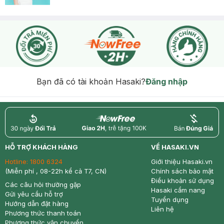
Bạn đã có tài khoản Hasaki?
Đăng nhập
return
nowfree
price
HỖ TRỢ KHÁCH HÀNG
VỀ HASAKI.VN
Hotline:
1800 6324
Giới thiệu Hasaki.vn
(Miễn phí , 08-22h kể cả T7, CN)
Chính sách bảo mật
Điều khoản sử dụng
Các câu hỏi thường gặp
Hasaki cẩm nang
Gửi yêu cầu hỗ trợ
Tuyển dụng
Hướng dẫn đặt hàng
Liên hệ
Phương thức thanh toán
Phương thức vận chuyển