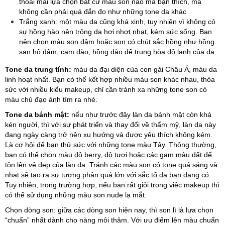
thoải mái lựa chọn bất cứ màu son nào mà bạn thích, mà
không cần phải quá đắn đo như những tone da khác
Trắng xanh: một màu da cũng khá xinh, tuy nhiên vì không có
sự hồng hào nên trông da hơi nhợt nhạt, kém sức sống. Bạn
nên chọn màu son đậm hoặc son có chút sắc hồng như hồng
san hô đậm, cam đào, hồng đào để trung hòa độ lạnh của da.
Tone da trung tính:
màu da đại diện của con gái Châu Á, màu da
linh hoạt nhất. Bạn có thể kết hợp nhiều màu son khác nhau, thỏa
sức với nhiều kiểu makeup, chỉ cần tránh xa những tone son có
màu chủ đạo ánh tím ra nhé.
Tone da bánh mật:
nếu như trước đây làn da bánh mật còn khá
kén người, thì với sự phát triển và thay đổi về thẩm mỹ, làn da này
đang ngày càng trở nên xu hướng và được yêu thích không kém.
Là cơ hội để bạn thử sức với những tone màu Tây. Thông thường,
bạn có thể chọn màu đỏ berry, đỏ tươi hoặc các gam màu đất để
tôn lên vẻ đẹp của làn da. Tránh các màu son có tone quá sáng và
nhạt sẽ tạo ra sự tương phản quá lớn với sắc tố da bạn đang có.
Tuy nhiên, trong trường hợp, nếu bạn rất giỏi trong việc makeup thì
có thể sử dụng những màu son nude lạ mắt.
Chọn dòng son: giữa các dòng son hiện nay, thì son lì là lựa chọn
“chuẩn” nhất dành cho nàng môi thâm. Với ưu điểm lên màu chuẩn