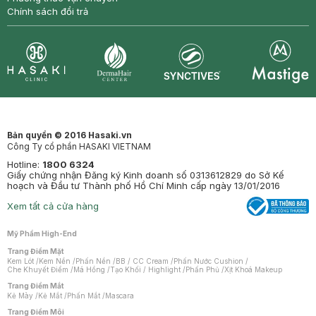
Chính sách đổi trả
Synctives
Clinic
Dermahair
Mastige
Bản quyền © 2016 Hasaki.vn
Công Ty cổ phần HASAKI VIETNAM
Hotline:
1800 6324
Giấy chứng nhận Đăng ký Kinh doanh số 0313612829 do Sở Kế
hoạch và Đầu tư Thành phố Hồ Chí Minh cấp ngày 13/01/2016
Xem tất cả cửa hàng
Mỹ Phẩm High-End
Trang Điểm Mặt
Kem Lót
/
Kem Nền
/
Phấn Nền
/
BB / CC Cream
/
Phấn Nước Cushion
/
Che Khuyết Điểm
/
Má Hồng
/
Tạo Khối / Highlight
/
Phấn Phủ
/
Xịt Khoá Makeup
Trang Điểm Mắt
Kẻ Mày
/
Kẻ Mắt
/
Phấn Mắt
/
Mascara
Trang Điểm Môi