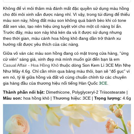
Không để vì môi thâm mà đánh mất đặc quyền sử dụng màu hồng
cho đôi môi xinh xắn được nàng nhỉ. Vì vậy, trong túi đừng để thiếu
màu son này, hồng đất màu son không quá bánh bèo khi có tone
đất xen vào, tạo nên hiệu ứng tuyệt vời cho một cô nàng bí ẩn.
Trước đây, màu son này khá kén da và ít được sử dụng nhưng
theo thời gian, màu cánh hoa hồng khô đang dần trở thành xu
hướng rất được yêu thích của các nàng.
Giữa vô vàn các màu son hồng đang có mặt trong cửa hàng, “ứng
cử viên” sáng giá, xinh đẹp mà mình muốn gửi đến bạn là em
Casual Affair - Hoa Hồng Khô
thuộc dòng Son Kem Lì 3CE Mịn Nhẹ
Như Mây 4.6g. Chỉ cần nhìn qua bảng màu thôi, bạn sẽ “đổ gục” vì
em nó, tỷ lệ giữa hồng và đất vô cùng chuẩn chỉnh từ các chuyên
gia hàng đầu của thương hiệu nổi tiếng Hàn Quốc
3CE
.
Thành phần nổi bật:
Dimethicone, Polyglyceryl-2 Triisostearate |
Màu son:
hoa hồng khô |
Thương hiệu:
3CE |
Trọng lượng:
4.6g