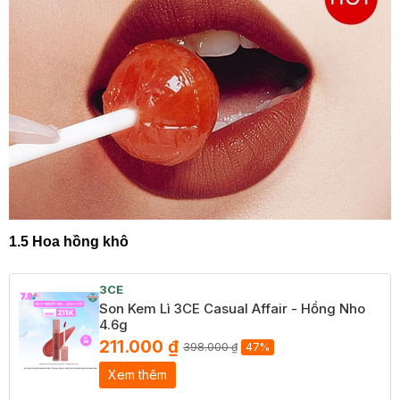
1.5 Hoa hồng khô
3CE
Son Kem Lì 3CE Casual Affair - Hồng Nho
4.6g
211.000 ₫
398.000 ₫
47%
Xem thêm