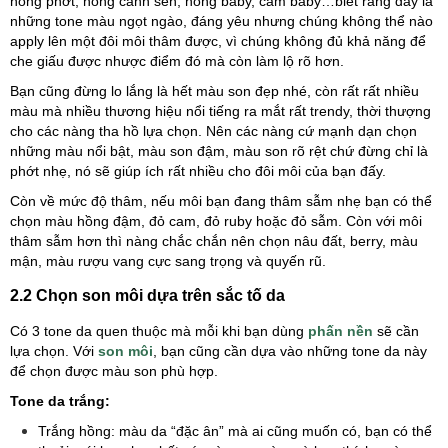
hồng phớt, hồng cánh sen, hồng baby, cam baby…biết rằng đây là
những tone màu ngọt ngào, đáng yêu nhưng chúng không thể nào
apply lên một đôi môi thâm được, vì chúng không đủ khả năng để
che giấu được nhược điểm đó mà còn làm lộ rõ hơn.
Bạn cũng đừng lo lắng là hết màu son đẹp nhé, còn rất rất nhiều
màu mà nhiều thương hiệu nổi tiếng ra mắt rất trendy, thời thượng
cho các nàng tha hồ lựa chọn. Nên các nàng cứ mạnh dạn chọn
những màu nổi bật, màu son đậm, màu son rõ rệt chứ đừng chỉ là
phớt nhẹ, nó sẽ giúp ích rất nhiều cho đôi môi của bạn đấy.
Còn về mức độ thâm, nếu môi bạn đang thâm sẫm nhẹ bạn có thể
chọn màu hồng đậm, đỏ cam, đỏ ruby hoặc đỏ sẫm. Còn với môi
thâm sẫm hơn thì nàng chắc chắn nên chọn nâu đất, berry, màu
mận, màu rượu vang cực sang trọng và quyến rũ.
2.2 Chọn son môi dựa trên sắc tố da
Có 3 tone da quen thuộc mà mỗi khi bạn dùng
phấn nền
sẽ cần
lựa chọn. Với
son môi
, bạn cũng cần dựa vào những tone da này
để chọn được màu son phù hợp.
Tone da trắng:
Trắng hồng: màu da “đặc ân” mà ai cũng muốn có, bạn có thể