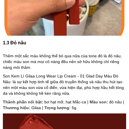
1.3 Đỏ nâu
Thêm một sắc màu không thể bỏ qua nữa của tone đỏ là đỏ nâu,
chiếc màu son mà mọi cô nàng đều nên sở hữu không chỉ riêng
nàng môi thâm.
Son Kem Lì Gilaa Long Wear Lip Cream - 01 Glad Day Màu Đỏ
Nâu: là sự kết hợp tinh tế giữa đỏ truyền thống và nâu thu hút tạo
nên một màu son vừa cổ điển, vừa hiện đại, phù hợp hầu hết tông
da và không không hề kén răng nữa.
Thành phần nổi bật:
bơ hạt mỡ, hạt Mắc-ca |
Màu son:
đỏ nâu |
Thương hiệu:
Gilaa |
Trọng lượng:
5g