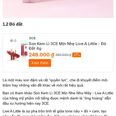
1.2 Đỏ đất
3CE
Son Kem Lì 3CE Mịn Nhẹ Live A Little - Đỏ
Đất 4g
248.000 ₫
360.000 ₫
31%
Xem thêm
Là một màu son đậm và rất “quyền lực”, che đi khuyết điểm môi
thâm hay những vấn đề khác về môi rất hiệu quả.
Bạn có tham khảo
Son Kem Lì 3CE Mịn Nhẹ Như Mây - Live A Little
của hãng mỹ phẩm nổi tiếng được mệnh danh là “ông hoàng” dẫn
đầu xu hướng hiện nay 3CE.
Live A Little là sự pha trộn tinh tế giữa tone nâu + đỏ + cam, tạo