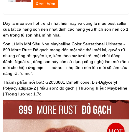
Xem thêm
Đây là màu son hot trend nhất hiện nay và cũng là màu best seller
của tất cả hãng son nên nhất định các nàng yêu thích son nên có 1
em trong tủ son nhà mình nha.
Son Lì Mịn Môi Siêu Nhẹ Maybelline Color Sensational Ultimatte -
899 More Rust: Đỏ gạch mang đến một sắc thái mới lại, quyến rũ
nhưng cũng rất quyền lực, kèm theo sự tươi trẻ, một chút đỏng
đảnh. Ngoài ra, dòng son này còn sử dụng công nghệ làm mờ rãnh
môi cho hiệu ứng mịn lì - mờ ảo - nhẹ tênh nên lên môi sẽ làm các
nàng rất “u mê”.
Thành phần nổi bật:
G2033801 Dimethicone, Bis-Diglyceryl
Polyacyladipate-2 |
Màu son:
đỏ gạch |
Thương hiệu:
Maybelline
|
Trọng lượng:
1.7g