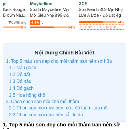
uge
Maybelline
3CE
ì Black Rouge
Son Lì Maybelline Mịn
Son Kem Lì 3CE Mịn Nhẹ
d Brown Nâu
Môi Siêu Nhẹ 899 Đỏ
Live A Little - Đỏ Đất 4g
Gạch 1.7g
64
%
68/tháng
(5)
4.8
8
%
64
%
BILL 319K 3CE Tặng 01
Son Kem Lì 3CE Nhung Mịn
Màu 03 Daffodil 1.5g (SL
có hạn)
Nội Dung Chính Bài Viết
1. Top 5 màu son đẹp cho môi thâm bạn nên sở hữu
1.1 Nâu gạch
1.2 Đỏ đất
1.3 Đỏ nâu
1.4 Đỏ gạch
1.5 Hoa hồng khô
2. Cách chọn son môi cho môi thâm
2.1 Chọn son môi dựa trên mức độ thâm của môi
2.2 Chọn son môi dựa trên sắc tố da
1. Top 5 màu son đẹp cho môi thâm bạn nên sở