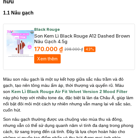
hữu
1.1 Nâu gạch
Black Rouge
Son Kem Lì Black Rouge A12 Dashed Brown
Nâu Gạch 4.5g
170.000 ₫
298.000 ₫
43%
Xem thêm
Màu son nâu gạch là một sự kết hợp giữa sắc nâu trầm và đỏ
gạch, tạo nên tông màu ấm áp, thời thượng và quyến rũ. Màu
son
Kem Lì Black Rouge Air Fit Velvet Version 2 Mood Filter
này phù hợp với nhiều tone da, đặc biệt là làn da Châu Á, giúp làm
nổi bật đôi môi một cách tự nhiên nhưng vẫn mang lại vẻ sắc sảo,
cuốn hút.
Son nâu gạch thường được ưa chuộng vào mùa thu và đông,
nhưng vẫn có thể sử dụng quanh năm vì tính đa dạng trong phong
cách, từ sang trọng đến cá tính. Đây là lựa chọn hoàn hảo cho
những ai muốn tạo điểm nhấn và thu hút được mọi ánh nhìn.