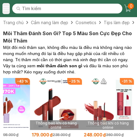
0
Tìm kiếm
Chec
Tìm kiếm
Toggle Menu
Trang chủ
Cẩm nang làm đẹp
Cosmetics
Tips làm đẹp
Môi Thâm Đánh Son Gì? Top 5 Màu Son Cực Đẹp Cho
Môi Thâm
Một đôi môi thâm sạn, không đều màu là điều mà không nàng nào
mong muốn nhưng đó lại là điều hay gặp phải của rất nhiều cô
nàng. Trị thâm môi cần có thời gian mà xinh đẹp thì cần có ngay.
Vậy ta cùng xem
môi thâm đánh son gì
và đâu là màu son phù
hợp nhất? Kéo ngay xuống dưới nhé.
-
43
%
-
25
%
-
31
%
Thông báo khi có hàng
Thông báo khi có hàng
online
online
₫
179.000 ₫
248.000 ₫
298.000 ₫
238.000 ₫
360.000 ₫