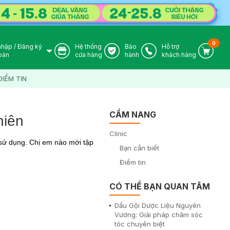
0
nhập
/
Đăng ký
Hệ thống
Bảo
Hỗ trợ
User Icon
Store Icon
Warranty Icon
Phone Icon
Cart I
oản
cửa hàng
hành
khách hàng
ĐIỂM TIN
CẨM NANG
hiên
Clinic
 sử dụng. Chị em nào mới tập
Bạn cần biết
Điểm tin
CÓ THỂ BẠN QUAN TÂM
Dầu Gội Dược Liệu Nguyên
Vương: Giải pháp chăm sóc
tóc chuyên biệt