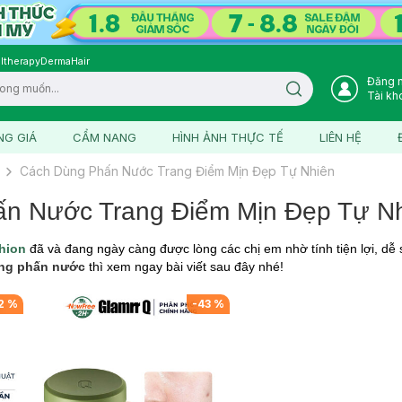
ltherapy
DermaHair
Đăng 
Search icon
Tài kh
NG GIÁ
CẨM NANG
HÌNH ẢNH THỰC TẾ
LIÊN HỆ
Cách Dùng Phấn Nước Trang Điểm Mịn Đẹp Tự Nhiên
n Nước Trang Điểm Mịn Đẹp Tự N
hion
đã và đang ngày càng được lòng các chị em nhờ tính tiện lợi, dễ
ng phấn nước
thì xem ngay bài viết sau đây nhé!
2
%
-
43
%