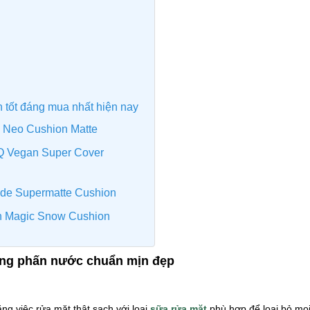
 tốt đáng mua nhất hiện nay
 Neo Cushion Matte
Q Vegan Super Cover
de Supermatte Cushion
in Magic Snow Cushion
ùng phấn nước chuẩn mịn đẹp
ng việc rửa mặt thật sạch với loại
sữa rửa mặt
phù hợp để loại bỏ mọi