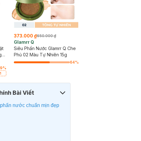
373.000 ₫
650.000 ₫
Glamrr Q
ật
Siêu Phấn Nước Glamrr Q Che
ge
Phủ 02 Màu Tự Nhiên 15g
64
%
99
%
1
ính Bài Viết
 phấn nước chuẩn mịn đẹp