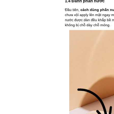
1.4 Đánh phấn nước
Đầu tiên,
cách dùng phấn n
chưa vội apply lên mặt ngay m
nước được dàn đều khắp bề mặ
không bị chỗ dày chỗ mỏng.