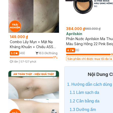
384.000 ₫
660.000 ₫
Aprilskin
149.000 ₫
Phấn Nước Aprilskin Ma Thu
Combo Lấy Mụn + Mặt Nạ
Màu Sáng Hồng 22 Pink Bei
Kháng Khuẩn + Chiếu ASSH
15g
(6)
4.7
(Trải nghiệm)
(49)
163.0k/tháng
5.0
1
%
Sản phẩm chỉ được mua tối đa là 
1 lần
|
57-127 phút
Timer Gray Icon
Nội Dung Ch
1. Hướng dẫn cách dùng
1.1 Làm sạch da
1.2 Cân bằng da
1.3 Dưỡng ẩm