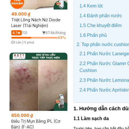
1.4 Kem lót
49.000 ₫
1.4 Đánh phấn nước
Triệt Lông Nách Nữ Diode
1.5 Che khuyết điểm
Laser (Trải Nghiệm)
(12)
67.6k/tháng
4.7
1.6 Phấn phủ
43
%
1 Lần
|
5 phút
2. Top phấn nước cushion
Timer Gray Icon
2.1 Phấn Nước Laneige
2.2 Phấn Nước Glamrr 
Cushion
2.3 Phấn Nước Lemona
2.4 Phấn Nước Aprilsk
1. Hướng dẫn cách d
650.000 ₫
1.1 Làm sạch da
Điều Trị Mụn Bằng IPL (Cơ
Bản) (F-AC)
Trước tiên, bạn cần bắt đầu bằ