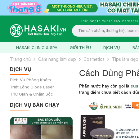
Triệt lông
Trị mụn
Trị sẹo
Thermage
U
Logo
HASAKI CLINIC & SPA
GIỚI THIỆU
DỊCH VỤ
BẢ
Trang chủ
Cẩm nang làm đẹp
Cosmetics
Tips làm đẹp
DỊCH VỤ
Cách Dùng Phấ
Dịch Vụ Phòng Khám
Phấn nước hay còn gọi là
cus
Triệt Lông Diode Laser
trang điểm chưa biết
cách dù
Thư Giãn & Chăm Sóc
DỊCH VỤ BÁN CHẠY
-
4