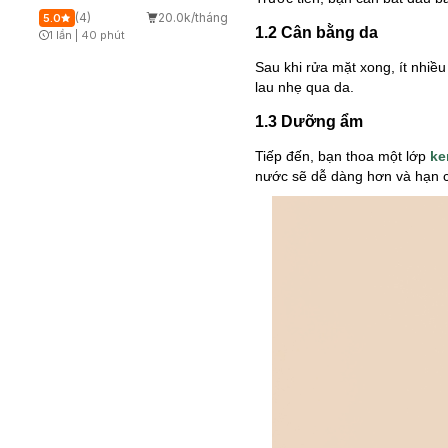
(4)
20.0k/tháng
5.0
1.2 Cân bằng da
1 lần
|
40 phút
Timer Gray Icon
Sau khi rửa mặt xong, ít nhiề
lau nhẹ qua da.
1.3 Dưỡng ẩm
Tiếp đến, bạn thoa một lớp
ke
nước sẽ dễ dàng hơn và hạn c