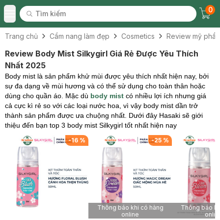
0
Tìm kiếm
Chec
Tìm kiếm
Toggle Menu
Trang chủ
Cẩm nang làm đẹp
Cosmetics
Review mỹ phẩ
Review Body Mist Silkygirl Giá Rẻ Được Yêu Thích
Nhất 2025
Body mist là sản phẩm khử mùi được yêu thích nhất hiện nay, bởi
sự đa dạng về mùi hương và có thể sử dụng cho toàn thân hoặc
dùng cho quần áo. Mặc dù
body mist
có nhiều lợi ích nhưng giá
cả cực kì rẻ so với các loại nước hoa, vì vậy body mist dần trở
thành sản phẩm được ưa chuộng nhất. Dưới đây Hasaki sẽ giới
thiệu đến bạn top 3 body mist Silkygirl tốt nhất hiện nay
-
16
%
-
25
%
Thông báo khi có hàng
Thông báo kh
online
onlin