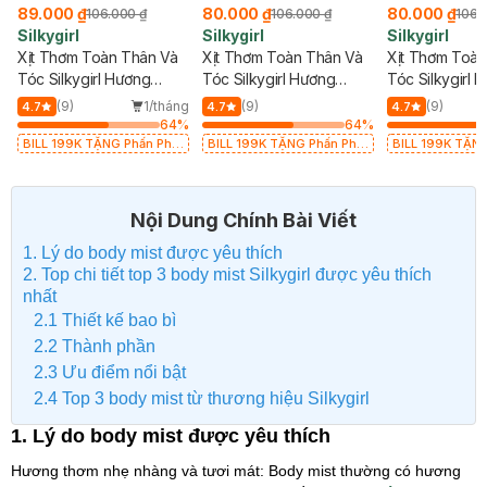
89.000 ₫
80.000 ₫
80.000 ₫
106.000 ₫
106.000 ₫
106.
Silkygirl
Silkygirl
Silkygirl
Xịt Thơm Toàn Thân Và
Xịt Thơm Toàn Thân Và
Xịt Thơm Toàn
Tóc Silkygirl Hương
Tóc Silkygirl Hương
Tóc Silkygirl 
Floral Blush 50ml
Magic Dream 50ml
Bloom 50ml
(9)
1/tháng
(9)
(9)
4.7
4.7
4.7
64
%
64
%
BILL 199K TẶNG Phấn Phủ
BILL 199K TẶNG Phấn Phủ
BILL 199K TẶN
Kiềm Dầu Không Màu 7g trị
Kiềm Dầu Không Màu 7g trị
Kiềm Dầu Không 
giá 198K (SL có hạn)
giá 198K (SL có hạn)
giá 198K (SL có
Nội Dung Chính Bài Viết
1. Lý do body mist được yêu thích
2. Top chi tiết top 3 body mist Silkygirl được yêu thích
nhất
2.1 Thiết kế bao bì
2.2 Thành phần
2.3 Ưu điểm nổi bật
2.4 Top 3 body mist từ thương hiệu Silkygirl
1. Lý do body mist được yêu thích
Hương thơm nhẹ nhàng và tươi mát: Body mist thường có hương