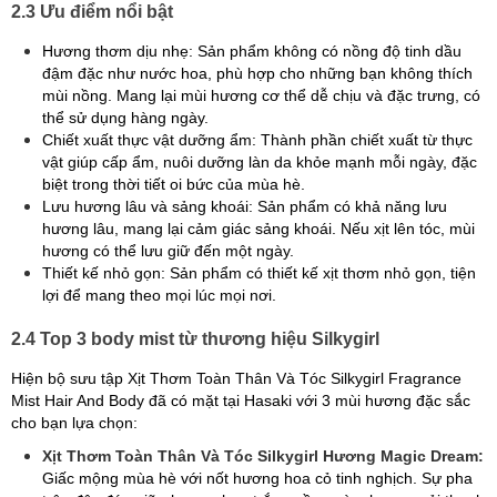
2.3 Ưu điểm nổi bật
Hương thơm dịu nhẹ: Sản phẩm không có nồng độ tinh dầu
đậm đặc như nước hoa, phù hợp cho những bạn không thích
mùi nồng. Mang lại mùi hương cơ thể dễ chịu và đặc trưng, có
thể sử dụng hàng ngày.
Chiết xuất thực vật dưỡng ẩm: Thành phần chiết xuất từ thực
vật giúp cấp ẩm, nuôi dưỡng làn da khỏe mạnh mỗi ngày, đặc
biệt trong thời tiết oi bức của mùa hè.
Lưu hương lâu và sảng khoái: Sản phẩm có khả năng lưu
hương lâu, mang lại cảm giác sảng khoái. Nếu xịt lên tóc, mùi
hương có thể lưu giữ đến một ngày.
Thiết kế nhỏ gọn: Sản phẩm có thiết kế xịt thơm nhỏ gọn, tiện
lợi để mang theo mọi lúc mọi nơi.
2.4 Top 3 body mist từ thương hiệu Silkygirl
Hiện bộ sưu tập Xịt Thơm Toàn Thân Và Tóc Silkygirl Fragrance
Mist Hair And Body đã có mặt tại Hasaki với 3 mùi hương đặc sắc
cho bạn lựa chọn:
Xịt Thơm Toàn Thân Và Tóc Silkygirl Hương Magic Dream:
Giấc mộng mùa hè với nốt hương hoa cỏ tinh nghịch. Sự pha