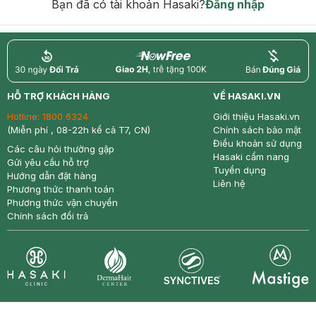
Bạn đã có tài khoản Hasaki?
Đăng nhập
return
nowfree
price
HỖ TRỢ KHÁCH HÀNG
VỀ HASAKI.VN
Hotline:
1800 6324
Giới thiệu Hasaki.vn
(Miễn phí , 08-22h kể cả T7, CN)
Chính sách bảo mật
Điều khoản sử dụng
Các câu hỏi thường gặp
Hasaki cẩm nang
Gửi yêu cầu hỗ trợ
Tuyển dụng
Hướng dẫn đặt hàng
Liên hệ
Phương thức thanh toán
Phương thức vận chuyển
Chính sách đổi trả
Synctives
Clinic
Dermahair
Mastige