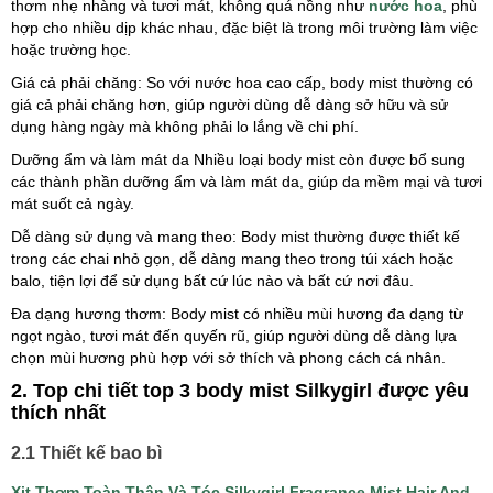
thơm nhẹ nhàng và tươi mát, không quá nồng như
nước hoa
, phù
hợp cho nhiều dịp khác nhau, đặc biệt là trong môi trường làm việc
hoặc trường học.
Giá cả phải chăng: So với nước hoa cao cấp, body mist thường có
giá cả phải chăng hơn, giúp người dùng dễ dàng sở hữu và sử
dụng hàng ngày mà không phải lo lắng về chi phí.
Dưỡng ẩm và làm mát da Nhiều loại body mist còn được bổ sung
các thành phần dưỡng ẩm và làm mát da, giúp da mềm mại và tươi
mát suốt cả ngày.
Dễ dàng sử dụng và mang theo: Body mist thường được thiết kế
trong các chai nhỏ gọn, dễ dàng mang theo trong túi xách hoặc
balo, tiện lợi để sử dụng bất cứ lúc nào và bất cứ nơi đâu.
Đa dạng hương thơm: Body mist có nhiều mùi hương đa dạng từ
ngọt ngào, tươi mát đến quyến rũ, giúp người dùng dễ dàng lựa
chọn mùi hương phù hợp với sở thích và phong cách cá nhân.
2. Top chi tiết top 3 body mist Silkygirl được yêu
thích nhất
2.1 Thiết kế bao bì
Xịt Thơm Toàn Thân Và Tóc Silkygirl Fragrance Mist Hair And