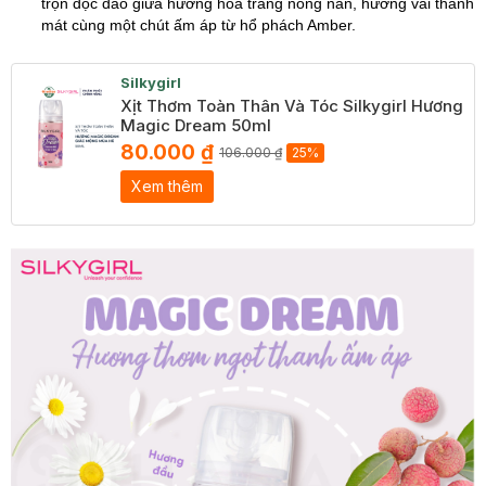
trộn độc đáo giữa hương hoa trắng nồng nàn, hương vải thanh
mát cùng một chút ấm áp từ hổ phách Amber.
Silkygirl
Xịt Thơm Toàn Thân Và Tóc Silkygirl Hương
Magic Dream 50ml
80.000 ₫
106.000 ₫
25%
Xem thêm