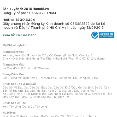
Bản quyền © 2016 Hasaki.vn
Công Ty cổ phần HASAKI VIETNAM
Hotline:
1800 6324
Giấy chứng nhận Đăng ký Kinh doanh số 0313612829 do Sở Kế
hoạch và Đầu tư Thành phố Hồ Chí Minh cấp ngày 13/01/2016
Xem tất cả cửa hàng
Mỹ Phẩm High-End
Trang Điểm Mặt
Kem Lót
/
Kem Nền
/
Phấn Nền
/
BB / CC Cream
/
Phấn Nước Cushion
/
Che Khuyết Điểm
/
Má Hồng
/
Tạo Khối / Highlight
/
Phấn Phủ
/
Xịt Khoá Makeup
Trang Điểm Mắt
Kẻ Mày
/
Kẻ Mắt
/
Phấn Mắt
/
Mascara
Trang Điểm Môi
Son Dưỡng Môi
/
Son Kem / Tint
/
Son Thỏi
/
Son Bóng
/
Tẩy Trang Mắt / Môi
Chăm Sóc Tóc Và Da Đầu
Dầu Gội Và Dầu Xả
/
Dầu Gội
/
Dầu Xả
/
Dầu Gội Khô
/
Dầu Gội Xả 2in1
/
Bộ Gội Xả
/
Tẩy Tế Bào Chết Da Đầu
/
Mặt Nạ / Kem Ủ Tóc
/
Serum / Dầu Dưỡng Tóc
/
Xịt Dưỡng Tóc
/
Thuốc Nhuộm Tóc
/
Sản Phẩm Tạo Kiểu Tóc
/
Dụng Cụ Chăm Sóc Tóc
/
Máy Sấy Tóc
/
Lược
/
Bộ Chăm Sóc Tóc
/
Phụ Kiện Tóc
Chăm Sóc Cơ Thể
Kem Tẩy Lông
/
Dụng Cụ Tẩy Lông
Nước Hoa
Nước Hoa Nữ
/
Nước Hoa Nam
/
Nước Hoa Cao Cấp
/
Xịt Thơm Toàn Thân
/