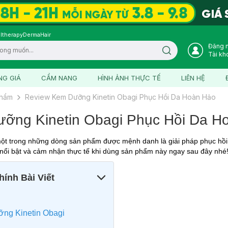
ltherapy
DermaHair
Đăng 
Search icon
Tài kh
NG GIÁ
CẨM NANG
HÌNH ẢNH THỰC TẾ
LIÊN HỆ
phẩm
Review Kem Dưỡng Kinetin Obagi Phục Hồi Da Hoàn Hảo
ỡng Kinetin Obagi Phục Hồi Da H
một trong những dòng sản phẩm được mệnh danh là giải pháp phục hồi
nổi bật và cảm nhận thực tế khi dùng sản phẩm này ngay sau đây nhé
ính Bài Viết
ưỡng Kinetin Obagi