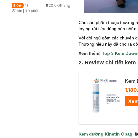
(4)
20.0k/tháng
5.0
1 lần
|
40 phút
Timer Gray Icon
Các sản phẩm thuộc thương hi
tay người tiêu dùng nên nhữn
Với đội ngũ gồm các chuyên g
Thương hiệu này đã cho ra đời
Xem thêm:
Top 3 Kem Dưỡng
2. Review chi tiết ke
Kem D
1.180
Xem
Kem dưỡng Kinetin Obagi
là