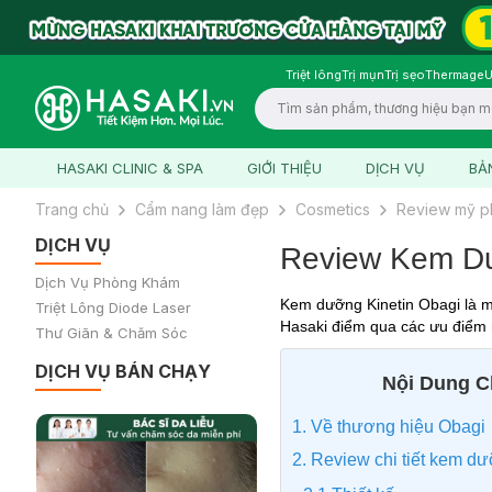
Triệt lông
Trị mụn
Trị sẹo
Thermage
U
Logo
HASAKI CLINIC & SPA
GIỚI THIỆU
DỊCH VỤ
BẢ
Trang chủ
Cẩm nang làm đẹp
Cosmetics
Review mỹ 
DỊCH VỤ
Review Kem Dư
Dịch Vụ Phòng Khám
Kem dưỡng Kinetin Obagi là 
Triệt Lông Diode Laser
Hasaki điểm qua các ưu điểm 
Thư Giãn & Chăm Sóc
DỊCH VỤ BÁN CHẠY
Nội Dung Ch
1. Về thương hiệu Obagi
2. Review chi tiết kem d