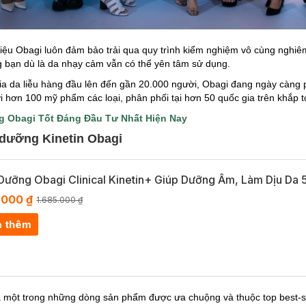
ệu Obagi luôn đảm bảo trải qua quy trình kiểm nghiệm vô cùng nghiê
g bạn dù là da nhạy cảm vẫn có thể yên tâm sử dụng.
ia da liễu hàng đầu lên đến gần 20.000 người, Obagi đang ngày càng 
 hơn 100 mỹ phẩm các loại, phân phối tại hơn 50 quốc gia trên khắp t
 Obagi Tốt Đáng Đầu Tư Nhất Hiện Nay
m dưỡng Kinetin Obagi
ưỡng Obagi Clinical Kinetin+ Giúp Dưỡng Ẩm, Làm Dịu Da 
.000 ₫
1.685.000 ₫
 thêm
 một trong những dòng sản phẩm được ưa chuộng và thuộc top best-s