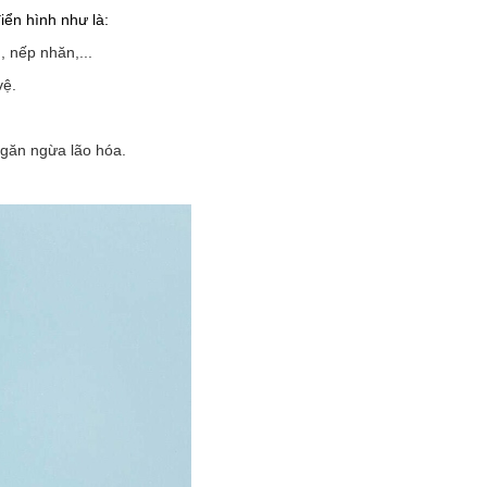
iển hình như là:
 nếp nhăn,...
vệ.
ngăn ngừa lão hóa.