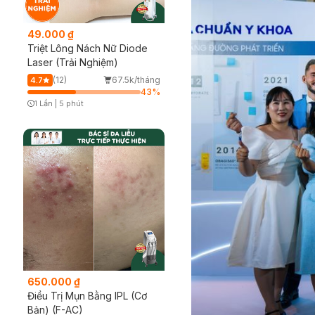
49.000 ₫
Triệt Lông Nách Nữ Diode
Laser (Trải Nghiệm)
(12)
67.5k/tháng
4.7
43
%
1 Lần
|
5 phút
Timer Gray Icon
650.000 ₫
Điều Trị Mụn Bằng IPL (Cơ
Bản) (F-AC)