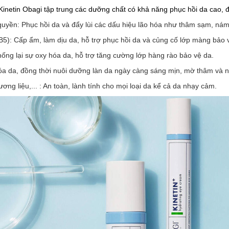
netin Obagi tập trung các dưỡng chất có khả năng phục hồi da cao, đ
uyền: Phục hồi da và đẩy lùi các dấu hiệu lão hóa như thâm sạm, nám,
B5): Cấp ẩm, làm dịu da, hỗ trợ phục hồi da và củng cố lớp màng bảo 
ống lại sự oxy hóa da, hỗ trợ tăng cường lớp hàng rào bảo vệ da.
óa da, đồng thời nuôi dưỡng làn da ngày càng sáng mịn, mờ thâm và 
ng liệu,... : An toàn, lành tính cho mọi loại da kể cả da nhạy cảm.