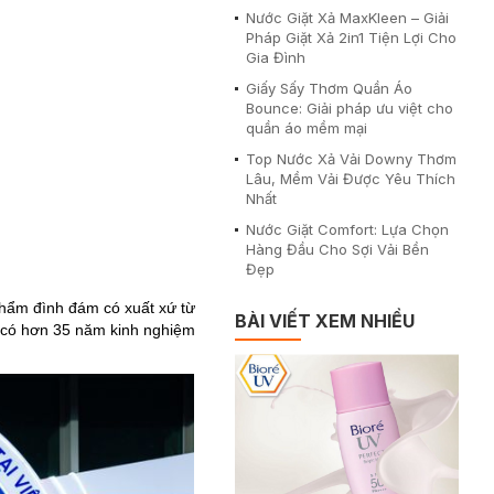
Nước Giặt Xả MaxKleen – Giải
Pháp Giặt Xả 2in1 Tiện Lợi Cho
Gia Đình
Giấy Sấy Thơm Quần Áo
Bounce: Giải pháp ưu việt cho
quần áo mềm mại
Top Nước Xả Vải Downy Thơm
Lâu, Mềm Vải Được Yêu Thích
Nhất
Nước Giặt Comfort: Lựa Chọn
Hàng Đầu Cho Sợi Vải Bền
Đẹp
 phẩm đình đám có xuất xứ từ
BÀI VIẾT XEM NHIỀU
ã có hơn 35 năm kinh nghiệm