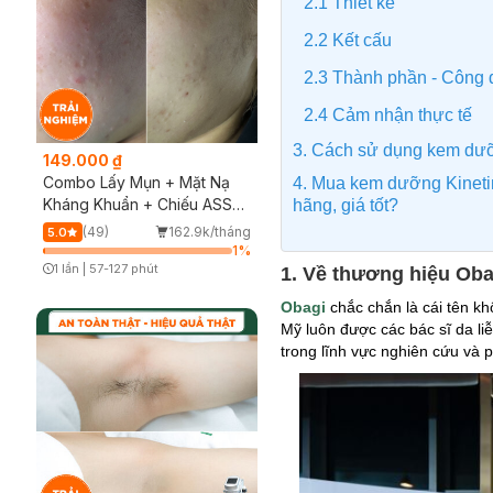
2.1 Thiết kế
2.2 Kết cấu
2.3 Thành phần - Công
2.4 Cảm nhận thực tế
3. Cách sử dụng kem dư
149.000 ₫
Combo Lấy Mụn + Mặt Nạ
4. Mua kem dưỡng Kinetin
Kháng Khuẩn + Chiếu ASSH
hãng, giá tốt?
(Trải nghiệm)
(49)
162.9k/tháng
5.0
1
%
1 lần
|
57-127 phút
1. Về thương hiệu Oba
Timer Gray Icon
Obagi
chắc chắn là cái tên kh
Mỹ luôn được các bác sĩ da l
trong lĩnh vực nghiên cứu và 