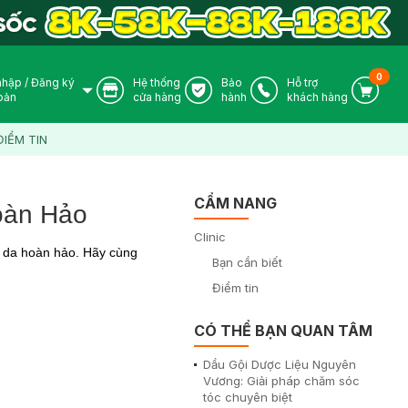
0
nhập
/
Đăng ký
Hệ thống
Bảo
Hỗ trợ
User Icon
Store Icon
Warranty Icon
Phone Icon
Cart I
oản
cửa hàng
hành
khách hàng
ĐIỂM TIN
CẨM NANG
oàn Hảo
Clinic
 da hoàn hảo. Hãy cùng
Bạn cần biết
!
Điểm tin
CÓ THỂ BẠN QUAN TÂM
Dầu Gội Dược Liệu Nguyên
Vương: Giải pháp chăm sóc
tóc chuyên biệt