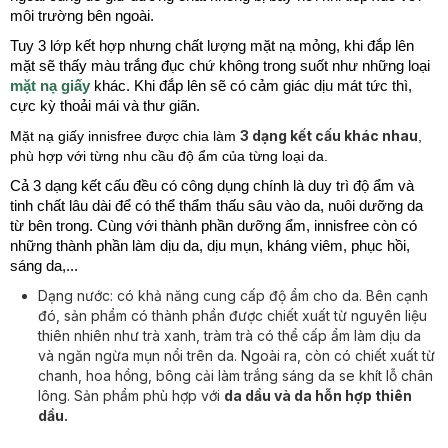
môi trường bên ngoài.
Tuy 3 lớp kết hợp nhưng chất lượng mặt nạ mỏng, khi đắp lên
mặt sẽ thấy màu trắng đục chứ không trong suốt như những loại
mặt nạ giấy
khác. Khi đắp lên sẽ có cảm giác dịu mát tức thì,
cực kỳ thoải mái và thư giãn.
3 dạng kết cấu khác nhau
Mặt nạ giấy innisfree được chia làm
,
phù hợp với từng nhu cầu độ ẩm của từng loại da.
Cả 3 dạng kết cấu đều có công dụng chính là duy trì độ ẩm và
tinh chất lâu dài để có thể thẩm thấu sâu vào da, nuôi dưỡng da
từ bên trong. Cùng với thành phần dưỡng ẩm, innisfree còn có
những thành phần làm dịu da, dịu mụn, kháng viêm, phục hồi,
sáng da,...
Dạng nước:
có khả năng cung cấp độ ẩm cho da. Bên cạnh
đó, sản phẩm có thành phần được chiết xuất từ nguyên liệu
thiên nhiên như trà xanh, tràm trà có thể cấp ẩm làm dịu da
và ngăn ngừa mụn nổi trên da. Ngoài ra, còn có chiết xuất từ
chanh, hoa hồng, bông cải làm trắng sáng da se khít lỗ chân
lông. Sản phẩm phù hợp với
da dầu và da hỗn hợp thiên
dầu.