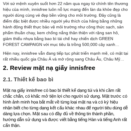
Với sứ mệnh xuyên suốt hơn 22 năm qua ngay từ chính tên thương
hiệu của mình, innisfree luôn nỗ lực mang đến làn da khỏe đẹp cho
người dùng cùng vẻ đẹp bền vững cho môi trường. Đây cũng là
điểm đặc biệt được nhiều người yêu thích của hãng bằng những
hành động thiết thực bảo vệ môi trường như công thức sạch, sản
phẩm thuần chay, kem chống nắng thân thiện với rặng san hô,
giảm thiểu nhựa bằng bao bì tái chế hay chiến dịch GREEN
FOREST CAMPAIGN với mục tiêu là trồng 500,000 cây xanh…
Hiện nay, innisfree vẫn đang tiếp tục phát triển mạnh mẽ, có mặt tại
rất nhiều quốc gia Châu Á và mở rộng sang Châu Âu, Châu Mỹ…
2. Review mặt nạ giấy innisfree
2.1. Thiết kế bao bì
Mặt nạ giấy innisfree có bao bì thiết kế dạng túi và khi cầm rất
chắc chắn, có khấc mở tiện lợi cho người sử dụng. Mặt trước có
hình ảnh minh họa bắt mắt về từng loại mặt nạ và có ký hiệu
nhận biết cho từng dạng kết cấu khác nhau để người tiêu dùng dễ
dàng lựa chọn. Mặt sau có đầy đủ về thông tin thành phần,
hướng dẫn sử dụng và được viết bằng tiếng Hàn và tiếng Anh rất
cẩn thận.