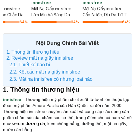
innisfree
innisfree
y innisfree
Mặt Nạ Giấy innisfree
Mặt Nạ Giấy innisfree
 Săn Chắc Da
Làm Mịn Và Sáng Da
Cấp Nước, Dịu Da Từ Trà
ọng 20ml
Hương Lựu 20ml
Xanh 20ml
64
%
64
%
64
%
Nội Dung Chính Bài Viết
1. Thông tin thương hiệu
2. Review mặt nạ giấy innisfree
2.1. Thiết kế bao bì
2.2. Kết cấu mặt nạ giấy innisfree
2.3. Mặt nạ innisfree có nhưng loại nào
1. Thông tin thương hiệu
innisfree
- Thương hiệu mỹ phẩm chiết xuất từ tự nhiên thuộc tập
đoàn mỹ phẩm Amore Pacific của Hàn Quốc, ra đời năm 2000.
Thương hiệu innisfree chuyên sản xuất và cung cấp các dòng sản
phẩm chăm sóc da, chăm sóc cơ thể, trang điểm cho cả nam và nữ
như
serum dưỡng da
, kem chống nắng, dưỡng thể, mặt nạ giấy,
nước cân bằng…