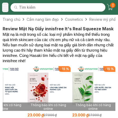
0
Tìm kiếm
Chec
Tìm kiếm
Toggle Menu
Trang chủ
Cẩm nang làm đẹp
Cosmetics
Review mỹ phẩ
Review Mặt Nạ Giấy innisfree It's Real Squeeze Mask
Mặt nạ là một trong số các loại mỹ phẩm không thể thiếu trong
quá trình skincare của các chị em phụ nữ và cả cánh mày râu.
Nếu bạn muốn sử dụng loại mặt nạ giấy giá bình dân nhưng chất
lượng cao thì hãy tham khảo mặt nạ giấy đến từ thương hiệu
innisfree. Cùng Hasaki tìm hiểu chi tiết về mặt nạ giấy của
innisfree nhé!
-
15
%
-
15
%
o khi có hàng
Thông báo khi có hàng
Thông báo khi có hàng
online
online
online
23.000 ₫
23.000 ₫
27.000 ₫
27.000 ₫