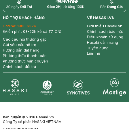
return
nowfree
price
HỖ TRỢ KHÁCH HÀNG
VỀ HASAKI.VN
Hotline:
1800 6324
Giới thiệu Hasaki.vn
(Miễn phí , 08-22h kể cả T7, CN)
Chính sách bảo mật
Điều khoản sử dụng
Các câu hỏi thường gặp
Hasaki cẩm nang
Gửi yêu cầu hỗ trợ
Tuyển dụng
Hướng dẫn đặt hàng
Liên hệ
Phương thức thanh toán
Phương thức vận chuyển
Chính sách đổi trả
Synctives
Clinic
Dermahair
Mastige
Bản quyền © 2016 Hasaki.vn
Công Ty cổ phần HASAKI VIETNAM