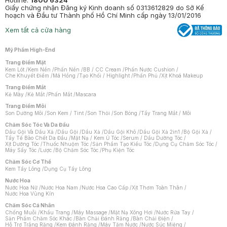
Hotline:
1800 6324
Giấy chứng nhận Đăng ký Kinh doanh số 0313612829 do Sở Kế
hoạch và Đầu tư Thành phố Hồ Chí Minh cấp ngày 13/01/2016
Xem tất cả cửa hàng
Mỹ Phẩm High-End
Trang Điểm Mặt
Kem Lót
/
Kem Nền
/
Phấn Nền
/
BB / CC Cream
/
Phấn Nước Cushion
/
Che Khuyết Điểm
/
Má Hồng
/
Tạo Khối / Highlight
/
Phấn Phủ
/
Xịt Khoá Makeup
Trang Điểm Mắt
Kẻ Mày
/
Kẻ Mắt
/
Phấn Mắt
/
Mascara
Trang Điểm Môi
Son Dưỡng Môi
/
Son Kem / Tint
/
Son Thỏi
/
Son Bóng
/
Tẩy Trang Mắt / Môi
Chăm Sóc Tóc Và Da Đầu
Dầu Gội Và Dầu Xả
/
Dầu Gội
/
Dầu Xả
/
Dầu Gội Khô
/
Dầu Gội Xả 2in1
/
Bộ Gội Xả
/
Tẩy Tế Bào Chết Da Đầu
/
Mặt Nạ / Kem Ủ Tóc
/
Serum / Dầu Dưỡng Tóc
/
Xịt Dưỡng Tóc
/
Thuốc Nhuộm Tóc
/
Sản Phẩm Tạo Kiểu Tóc
/
Dụng Cụ Chăm Sóc Tóc
/
Máy Sấy Tóc
/
Lược
/
Bộ Chăm Sóc Tóc
/
Phụ Kiện Tóc
Chăm Sóc Cơ Thể
Kem Tẩy Lông
/
Dụng Cụ Tẩy Lông
Nước Hoa
Nước Hoa Nữ
/
Nước Hoa Nam
/
Nước Hoa Cao Cấp
/
Xịt Thơm Toàn Thân
/
Nước Hoa Vùng Kín
Chăm Sóc Cá Nhân
Chống Muỗi
/
Khẩu Trang
/
Máy Massage
/
Mặt Nạ Xông Hơi
/
Nước Rửa Tay
/
Sản Phẩm Chăm Sóc Khác
/
Bàn Chải Đánh Răng
/
Bàn Chải Điện
/
Hỗ Trợ Trắng Răng
/
Kem Đánh Răng
/
Máy Tăm Nước
/
Nước Súc Miệng
/