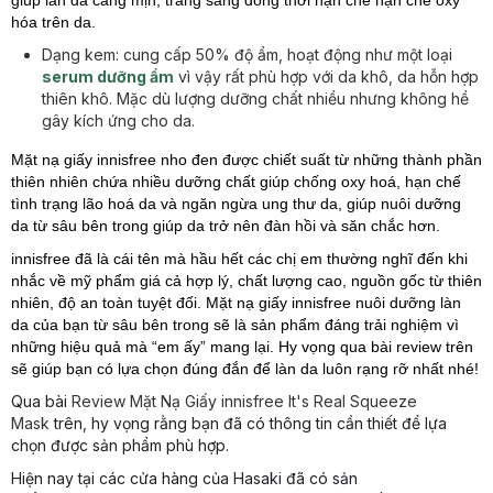
giúp làn da căng mịn, trắng sáng đồng thời hạn chế hạn chế oxy
hóa trên da.
Dạng kem:
cung cấp 50% độ ẩm, hoạt động như một loại
serum dưỡng ẩm
vì vậy rất
phù hợp với da khô, da hỗn hợp
thiên khô
. Mặc dù lượng dưỡng chất nhiều nhưng không hề
gây kích ứng cho da.
Mặt nạ giấy innisfree nho đen được chiết suất từ những thành phần
thiên nhiên chứa nhiều dưỡng chất giúp chống oxy hoá, hạn chế
tình trạng lão hoá da và ngăn ngừa ung thư da, giúp nuôi dưỡng
da từ sâu bên trong giúp da trở nên đàn hồi và săn chắc hơn.
innisfree đã là cái tên mà hầu hết các chị em thường nghĩ đến khi
nhắc về mỹ phẩm giá cả hợp lý, chất lượng cao, nguồn gốc từ thiên
nhiên, độ an toàn tuyệt đối. Mặt nạ giấy innisfree nuôi dưỡng làn
da của bạn từ sâu bên trong sẽ là sản phẩm đáng trải nghiệm vì
những hiệu quả mà “em ấy” mang lại. Hy vọng qua bài review trên
sẽ giúp bạn có lựa chọn đúng đắn để làn da luôn rạng rỡ nhất nhé!
Qua bài
Review Mặt Nạ Giấy innisfree It's Real Squeeze
Mask
trên, hy vọng rằng bạn đã có thông tin cần thiết để lựa
chọn được sản phẩm phù hợp.
Hiện nay tại các cửa hàng của Hasaki đã có sản