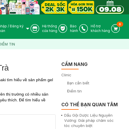
0
nhập
/
Đăng ký
Hệ thống
Bảo
Hỗ trợ
User Icon
Store Icon
Warranty Icon
Phone Icon
Cart I
oản
cửa hàng
hành
khách hàng
ĐIỂM TIN
CẨM NANG
Trà
Clinic
saki tìm hiểu về sản phẩm gel
Bạn cần biết
Điểm tin
ên thị trường có nhiều sản
yêu thích. Để tìm hiểu về
CÓ THỂ BẠN QUAN TÂM
Dầu Gội Dược Liệu Nguyên
Vương: Giải pháp chăm sóc
tóc chuyên biệt