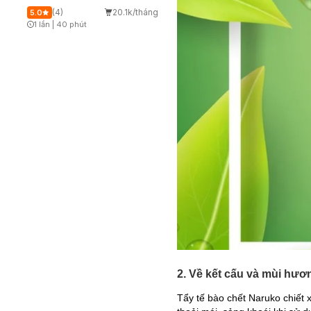
(4)
20.1k/tháng
5.0
1 lần
|
40 phút
Timer Gray Icon
2. Về kết cấu và mùi hươ
Tẩy tế bào chết Naruko chiết 