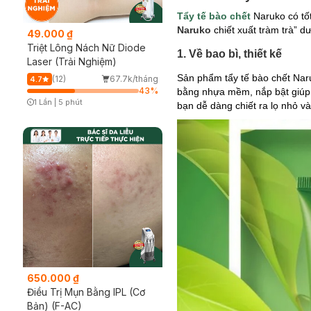
Tẩy tế bào chết
Naruko có tố
Naruko
chiết xuất tràm trà” dư
49.000 ₫
Triệt Lông Nách Nữ Diode
1. Về bao bì, thiết kế
Laser (Trải Nghiệm)
Sản phẩm tẩy tế bào chết Naru
(12)
67.7k/tháng
4.7
43
%
bằng nhựa mềm, nắp bật giúp 
1 Lần
|
5 phút
bạn dễ dàng chiết ra lọ nhỏ và
Timer Gray Icon
650.000 ₫
Điều Trị Mụn Bằng IPL (Cơ
Bản) (F-AC)