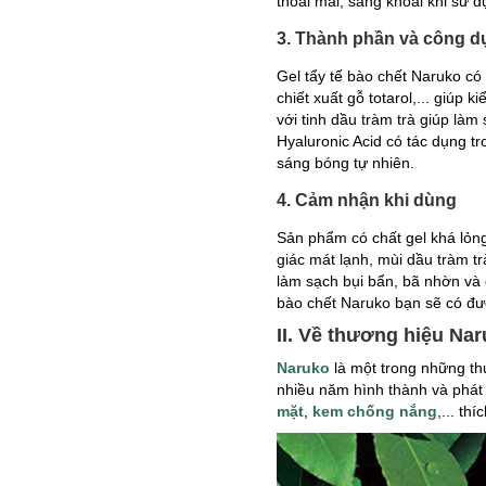
thoải mái, sảng khoái khi sử 
3. Thành phần và công 
Gel tẩy tế bào chết Naruko có
chiết xuất gỗ totarol,... giúp
với tinh dầu tràm trà giúp làm
Hyaluronic Acid có tác dụng tr
sáng bóng tự nhiên.
4. Cảm nhận khi dùng
Sản phẩm có chất gel khá lỏ
giác mát lạnh, mùi dầu tràm 
làm sạch bụi bẩn, bã nhờn và 
bào chết Naruko bạn sẽ có đư
II. Về thương hiệu Na
Naruko
là một trong những th
nhiều năm hình thành và phát
mặt
,
kem chống nắng
,... th