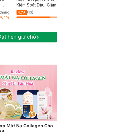
a
Kiểm Soát Dầu, Giảm Mụn 80g
Dưỡng Sáng, Săn Chắc 
30ml
tháng
(13)
(263)
3
4.7
4.9
64
%
64
%
Đặt hẹn giữ chỗ
op Mặt Nạ Collagen Cho
óa