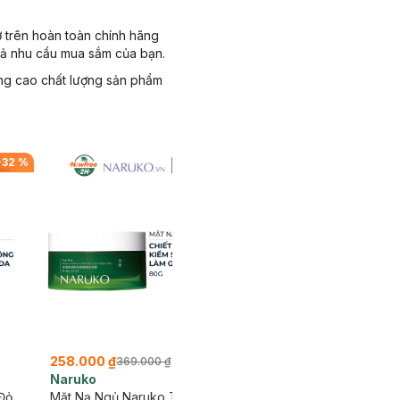
 trên hoàn toàn chính hãng
cả nhu cầu mua sắm của bạn.
ng cao chất lượng sản phẩm
-
32
%
-
30
%
258.000 ₫
24.000 ₫
369.000 ₫
32.000 ₫
Naruko
Naruko
Đỏ
Mặt Nạ Ngủ Naruko Tràm Trà
Mặt Nạ Naruko Bạch Ng