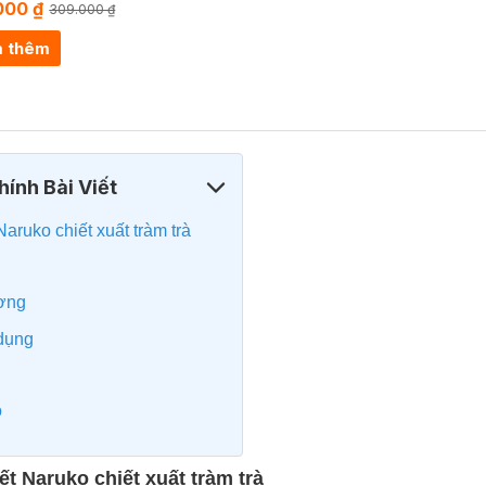
000 ₫
309.000 ₫
 thêm
ính Bài Viết
Naruko chiết xuất tràm trà
ương
 dụng
o
hết Naruko chiết xuất tràm trà