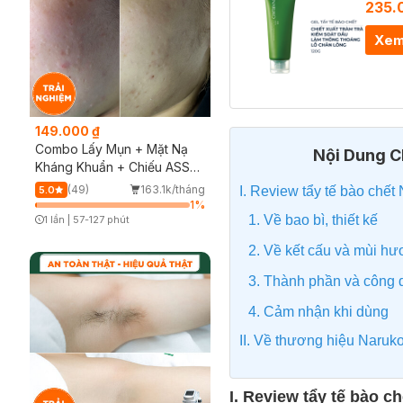
235.
Xem
149.000 ₫
Combo Lấy Mụn + Mặt Nạ
Nội Dung Ch
Kháng Khuẩn + Chiếu ASSH
(Trải nghiệm)
(49)
163.1k/tháng
I. Review tẩy tế bào chết 
5.0
1
%
1. Về bao bì, thiết kế
1 lần
|
57-127 phút
Timer Gray Icon
2. Về kết cấu và mùi h
3. Thành phần và công
4. Cảm nhận khi dùng
II. Về thương hiệu Naruk
I. Review tẩy tế bào c