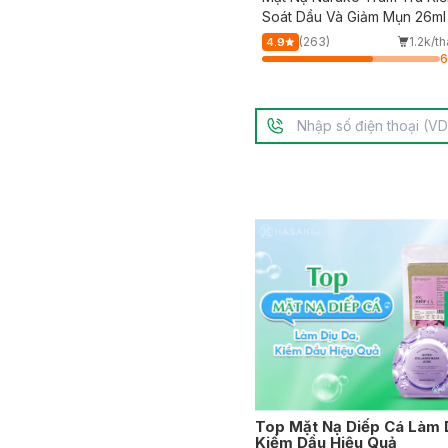
Soát Dầu Và Giảm Mụn 26ml
(263)
1.2k/t
4.9
Top Mặt Nạ Diếp Cá Làm 
Kiềm Dầu Hiệu Quả