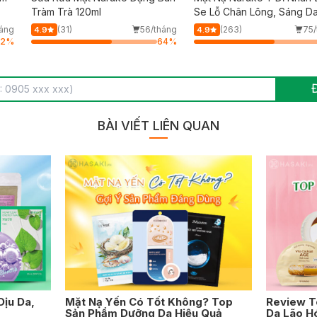
Tràm Trà 120ml
Se Lỗ Chân Lông, Sáng D
25ml
háng
(31)
56/tháng
(263)
75/
4.9
4.9
62
%
64
%
BÀI VIẾT LIÊN QUAN
Dịu Da,
Mặt Nạ Yến Có Tốt Không? Top
Review T
Sản Phẩm Dưỡng Da Hiệu Quả
Da Lão H