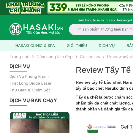
Triệt lông
Trị mụn
Trị sẹo
Thermage
U
Logo
HASAKI CLINIC & SPA
GIỚI THIỆU
DỊCH VỤ
BẢ
Trang chủ
Cẩm nang làm đẹp
Cosmetics
Review mỹ 
DỊCH VỤ
Review Tẩy Tế 
Dịch Vụ Phòng Khám
Review tẩy tế bào chết Nar
Triệt Lông Diode Laser
tẩy tế bào chết Naruko đình 
Thư Giãn & Chăm Sóc
Tẩy da chết là bước chăm sóc 
DỊCH VỤ BÁN CHẠY
phẩm tẩy da chết chất lượng, 
thành phần và đánh giá tẩy da
Gel T