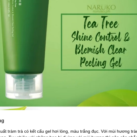
ng
xuất tràm trà có kết cấu gel hơi lỏng, màu trắng đục. Với mùi hương tr