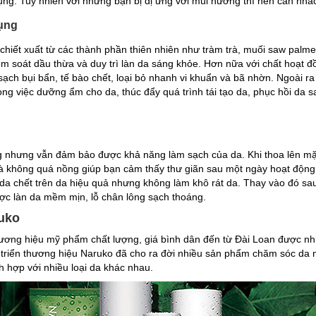
dụng. Tuy nhiên với những bạn bị dị ứng với mùi hương thì nên cân nhắ
dụng
 chiết xuất từ các thành phần thiên nhiên như tràm trà, muối saw palme
 kiểm soát dầu thừa và duy trì làn da sáng khỏe. Hơn nữa với chất hoạt 
 sạch bụi bẩn, tế bào chết, loại bỏ nhanh vi khuẩn và bã nhờn. Ngoài ra
ong việc dưỡng ẩm cho da, thúc đẩy quá trình tái tạo da, phục hồi da s
ng nhưng vẫn đảm bảo được khả năng làm sạch của da. Khi thoa lên 
trà không quá nồng giúp bạn cảm thấy thư giãn sau một ngày hoạt độn
da chết trên da hiệu quả nhưng không làm khô rát da. Thay vào đó sau k
ợc làn da mềm mịn, lỗ chân lông sạch thoáng.
ruko
ương hiệu mỹ phẩm chất lượng, giá bình dân đến từ Đài Loan được nhiề
 triển thương hiệu Naruko đã cho ra đời nhiều sản phẩm chăm sóc da
ích hợp với nhiều loại da khác nhau.