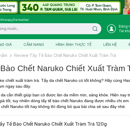
ltherapy
DermaHair
Đăng 
Search icon
Tài kh
NG GIÁ
CẨM NANG
HÌNH ẢNH THỰC TẾ
LIÊN HỆ
phẩm
Review Tẩy Tế Bào Chết Naruko Chiết Xuất Tràm Trà
Bào Chết Naruko Chiết Xuất Tràm 
uko
chiết xuất tràm trà. Tẩy da chết Naruko có tốt không? Hãy cùng Ha
đám ngay sau đây.
da cần thiết giúp bạn có được làn da mềm mịn, sáng khỏe. Hiện nay tr
giá tốt, tuy nhiên dòng tẩy tế bào chết Naruko đang được nhiều chị em 
 chết Naruko tốt hay không thì đừng bỏ qua bài chia sẻ sau đây nhé.
ẩy Tế Bào Chết Naruko Chiết Xuất Tràm Trà 120g