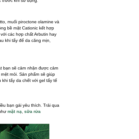
c trước khi sử dụng.
tto, muối piroctone olamine và
đồng bề mặt Cationic kết hợp
 với các hợp chất Arbutin hay
au khi tẩy để da căng mịn,
mặt bạn sẽ cảm nhận được cảm
g mệt mỏi. Sản phẩm sẽ giúp
hi tẩy da chết với gel tẩy tế
u bạn gái yêu thích. Trải qua
 như
mặt nạ
,
sữa rửa