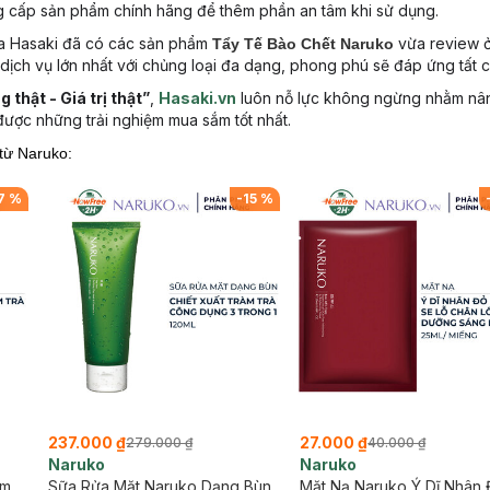
g cấp sản phẩm chính hãng để thêm phần an tâm khi sử dụng.
ủa Hasaki đã có các sản phẩm
vừa review ở
Tẩy Tế Bào Chết Naruko
ịch vụ lớn nhất với chủng loại đa dạng, phong phú sẽ đáp ứng tất 
 thật - Giá trị thật”
,
Hasaki.vn
luôn nỗ lực không ngừng nhằm nâ
ược những trải nghiệm mua sắm tốt nhất.
từ Naruko:
7
%
-
15
%
237.000 ₫
27.000 ₫
279.000 ₫
40.000 ₫
Naruko
Naruko
ểm
Sữa Rửa Mặt Naruko Dạng Bùn
Mặt Nạ Naruko Ý Dĩ Nhân 