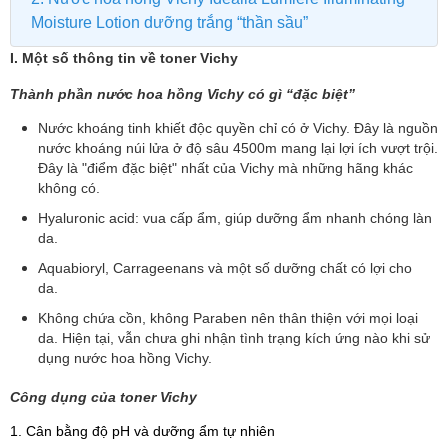
Moisture Lotion dưỡng trắng “thần sầu”
I. Một số thông tin về toner Vichy
Thành phần nước hoa hồng Vichy có gì “đặc biệt”
Nước khoáng tinh khiết độc quyền chỉ có ở Vichy. Đây là nguồn
nước khoáng núi lửa ở độ sâu 4500m mang lại lợi ích vượt trội.
Đây là "điểm đặc biệt" nhất của Vichy mà những hãng khác
không có.
Hyaluronic acid: vua cấp ẩm, giúp dưỡng ẩm nhanh chóng làn
da.
Aquabioryl, Carrageenans và một số dưỡng chất có lợi cho
da.
Không chứa cồn, không Paraben nên thân thiện với mọi loại
da. Hiện tại, vẫn chưa ghi nhận tình trạng kích ứng nào khi sử
dụng nước hoa hồng Vichy.
Công dụng của toner Vichy
1. Cân bằng độ pH và dưỡng ẩm tự nhiên