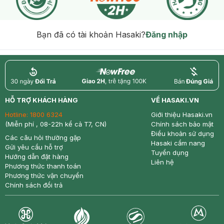
Bạn đã có tài khoản Hasaki?
Đăng nhập
return
nowfree
price
HỖ TRỢ KHÁCH HÀNG
VỀ HASAKI.VN
Hotline:
1800 6324
Giới thiệu Hasaki.vn
(Miễn phí , 08-22h kể cả T7, CN)
Chính sách bảo mật
Điều khoản sử dụng
Các câu hỏi thường gặp
Hasaki cẩm nang
Gửi yêu cầu hỗ trợ
Tuyển dụng
Hướng dẫn đặt hàng
Liên hệ
Phương thức thanh toán
Phương thức vận chuyển
Chính sách đổi trả