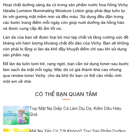
Hoạt chất dưỡng sáng da có trong sản phẩm nước hoa hồng Vichy
Idealia Lumiere Illuminating Moisture Lotion giúp phái đẹp luôn tự
tin với gương mặt mềm mịn và đều màu. Sử dụng đều đặn trong
các bước trang điểm mỗi ngày còn giúp nuôi dưỡng da hồng hào
và được cung cấp độ ẩm tối ưu.
Làn da của bạn sẽ được loại bỏ mọi tạp chất và tăng cường sức đề
kháng với hàm lượng khoáng chất dồi dào của Vichy. Bạn sẽ không
còn phải lo lắng vì làn da khô đầy khuyết điểm chỉ sau khi sử dụng
sản phẩm này.
Để làn da luôn tươi trẻ, rạng ngời, bạn cần sử dụng toner sau bước
làm sạch da mặt mỗi ngày. Mặc dù có giá thành khá cao nhưng
qua review toner Vichy cho da khô thì bạn có thể cân nhắc rinh
một em về nhé.
CÓ THỂ BẠN QUAN TÂM
Top Mặt Nạ Diếp Cá Làm Dịu Da, Kiềm Dầu Hiệu
Quả
Mặt Nạ Yến Có Tốt Không? Top Sản Phẩm Dưỡng