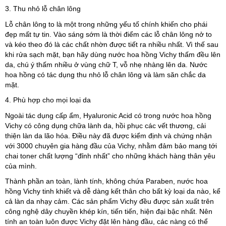
3. Thu nhỏ lỗ chân lông
Lỗ chân lông to là một trong những yếu tố chính khiến cho phái
đẹp mất tự tin. Vào sáng sớm là thời điểm các lỗ chân lông nở to
và kéo theo đó là các chất nhờn được tiết ra nhiều nhất. Vì thế sau
khi rửa sạch mặt, bạn hãy dùng nước hoa hồng Vichy thấm đều lên
da, chú ý thấm nhiều ở vùng chữ T, vỗ nhẹ nhàng lên da. Nước
hoa hồng có tác dụng thu nhỏ lỗ chân lông và làm săn chắc da
mặt.
4. Phù hợp cho mọi loại da
Ngoài tác dụng cấp ẩm, Hyaluronic Acid có trong nước hoa hồng
Vichy có công dụng chữa lành da, hồi phục các vết thương, cải
thiện làn da lão hóa. Điều này đã được kiểm định và chứng nhận
với 3000 chuyên gia hàng đầu của Vichy, nhằm đảm bảo mang tới
chai toner chất lượng “đỉnh nhất” cho những khách hàng thân yêu
của mình.
Thành phần an toàn, lành tính, không chứa Paraben, nước hoa
hồng Vichy tinh khiết và dễ dàng kết thân cho bất kỳ loại da nào, kể
cả làn da nhạy cảm. Các sản phẩm Vichy đều được sản xuất trên
công nghệ dây chuyền khép kín, tiến tiến, hiện đại bậc nhất. Nên
tính an toàn luôn được Vichy đặt lên hàng đầu, các nàng có thể