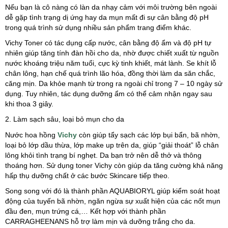
Nếu bạn là cô nàng có làn da nhạy cảm với môi trường bên ngoài
dễ gặp tình trạng dị ứng hay da mụn mất đi sự cân bằng độ pH
trong quá trình sử dụng nhiều sản phẩm trang điểm khác.
Vichy Toner có tác dụng cấp nước, cân bằng độ ẩm và độ pH tự
nhiên giúp tăng tính đàn hồi cho da, nhờ được chiết xuất từ nguồn
nước khoáng triệu năm tuổi, cực kỳ tinh khiết, mát lành. Se khít lỗ
chân lông, hạn chế quá trình lão hóa, đồng thời làm da săn chắc,
căng mịn. Da khỏe mạnh từ trong ra ngoài chỉ trong 7 – 10 ngày sử
dụng. Tuy nhiên, tác dụng dưỡng ẩm có thể cảm nhận ngay sau
khi thoa 3 giây.
2. Làm sạch sâu, loại bỏ mụn cho da
Nước hoa hồng
Vichy
còn giúp tẩy sạch các lớp bụi bẩn, bã nhờn,
loại bỏ lớp dầu thừa, lớp make up trên da, giúp “giải thoát” lỗ chân
lông khỏi tình trạng bí nghẹt. Da bạn trở nên dễ thở và thông
thoáng hơn. Sử dụng toner Vichy còn giúp da tăng cường khả năng
hấp thụ dưỡng chất ở các bước Skincare tiếp theo.
Song song với đó là thành phần AQUABIORYL giúp kiểm soát hoạt
động của tuyến bã nhờn, ngăn ngừa sự xuất hiện của các nốt mụn
đầu đen, mụn trứng cá,… Kết hợp với thành phần
CARRAGHEENANS hỗ trợ làm mịn và dưỡng trắng cho da.