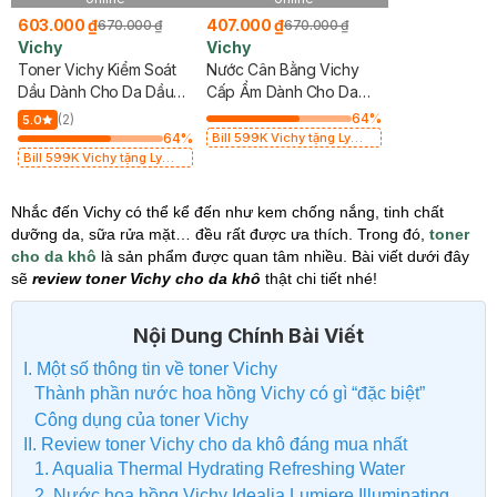
603.000 ₫
407.000 ₫
670.000 ₫
670.000 ₫
Vichy
Vichy
Toner Vichy Kiểm Soát
Nước Cân Bằng Vichy
Dầu Dành Cho Da Dầu
Cấp Ẩm Dành Cho Da
Mụn 200ml
Nhạy Cảm 200ml
64
%
(2)
5.0
64
%
Bill 599K Vichy tặng Ly
thủy tinh trị giá 200K (SL
Bill 599K Vichy tặng Ly
có hạn)
thủy tinh trị giá 200K (SL
có hạn)
Nhắc đến Vichy có thể kể đến như kem chống nắng, tinh chất
dưỡng da, sữa rửa mặt… đều rất được ưa thích. Trong đó,
toner
cho da khô
là sản phẩm được quan tâm nhiều. Bài viết dưới đây
sẽ
review toner Vichy cho da khô
thật chi tiết nhé!
Nội Dung Chính Bài Viết
I. Một số thông tin về toner Vichy
Thành phần nước hoa hồng Vichy có gì “đặc biệt”
Công dụng của toner Vichy
II. Review toner Vichy cho da khô đáng mua nhất
1. Aqualia Thermal Hydrating Refreshing Water
2. Nước hoa hồng Vichy Idealia Lumiere Illuminating