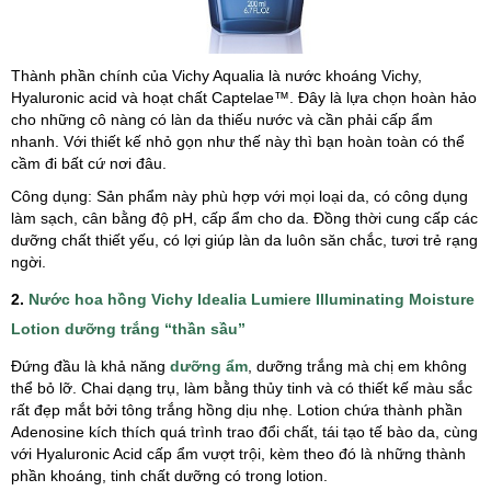
Thành phần chính của Vichy Aqualia là nước khoáng Vichy,
Hyaluronic acid và hoạt chất Captelae™. Đây là lựa chọn hoàn hảo
cho những cô nàng có làn da thiếu nước và cần phải cấp ẩm
nhanh. Với thiết kế nhỏ gọn như thế này thì bạn hoàn toàn có thể
cầm đi bất cứ nơi đâu.
Công dụng: Sản phẩm này phù hợp với mọi loại da, có công dụng
làm sạch, cân bằng độ pH, cấp ẩm cho da. Đồng thời cung cấp các
dưỡng chất thiết yếu, có lợi giúp làn da luôn săn chắc, tươi trẻ rạng
ngời.
2.
Nước hoa hồng Vichy Idealia Lumiere Illuminating Moisture
Lotion dưỡng trắng “thần sầu”
Đứng đầu là khả năng
dưỡng ẩm
, dưỡng trắng mà chị em không
thể bỏ lỡ. Chai dạng trụ, làm bằng thủy tinh và có thiết kế màu sắc
rất đẹp mắt bởi tông trắng hồng dịu nhẹ. Lotion chứa thành phần
Adenosine kích thích quá trình trao đổi chất, tái tạo tế bào da, cùng
với Hyaluronic Acid cấp ẩm vượt trội, kèm theo đó là những thành
phần khoáng, tinh chất dưỡng có trong lotion.