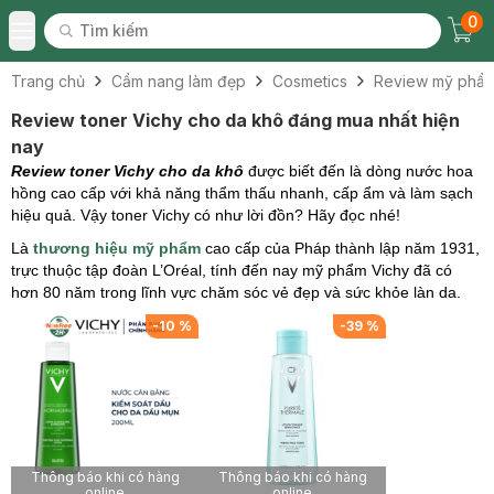
0
Tìm kiếm
Chec
Tìm kiếm
Toggle Menu
Trang chủ
Cẩm nang làm đẹp
Cosmetics
Review mỹ phẩ
Review toner Vichy cho da khô đáng mua nhất hiện
nay
Review toner Vichy cho da khô
được biết đến là dòng nước hoa
hồng cao cấp với khả năng thẩm thấu nhanh, cấp ẩm và làm sạch
hiệu quả. Vậy toner Vichy có như lời đồn? Hãy đọc nhé!
Là
thương hiệu mỹ phẩm
cao cấp của Pháp thành lập năm 1931,
trực thuộc tập đoàn L’Oréal, tính đến nay mỹ phẩm Vichy đã có
hơn 80 năm trong lĩnh vực chăm sóc vẻ đẹp và sức khỏe làn da.
-
10
%
-
39
%
Thông báo khi có hàng
Thông báo khi có hàng
online
online