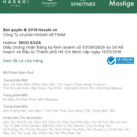
Synctives
Clinic
Dermahair
Mastige
Bản quyền © 2016 Hasaki.vn
Công Ty cổ phần HASAKI VIETNAM
Hotline:
1800 6324
Giấy chứng nhận Đăng ký Kinh doanh số 0313612829 do Sở Kế
hoạch và Đầu tư Thành phố Hồ Chí Minh cấp ngày 13/01/2016
Xem tất cả cửa hàng
Mỹ Phẩm High-End
Trang Điểm Mặt
Kem Lót
/
Kem Nền
/
Phấn Nền
/
BB / CC Cream
/
Phấn Nước Cushion
/
Che Khuyết Điểm
/
Má Hồng
/
Tạo Khối / Highlight
/
Phấn Phủ
/
Xịt Khoá Makeup
Trang Điểm Mắt
Kẻ Mày
/
Kẻ Mắt
/
Phấn Mắt
/
Mascara
Trang Điểm Môi
Son Dưỡng Môi
/
Son Kem / Tint
/
Son Thỏi
/
Son Bóng
/
Tẩy Trang Mắt / Môi
Chăm Sóc Tóc Và Da Đầu
Dầu Gội Và Dầu Xả
/
Dầu Gội
/
Dầu Xả
/
Dầu Gội Khô
/
Dầu Gội Xả 2in1
/
Bộ Gội Xả
/
Tẩy Tế Bào Chết Da Đầu
/
Mặt Nạ / Kem Ủ Tóc
/
Serum / Dầu Dưỡng Tóc
/
Xịt Dưỡng Tóc
/
Thuốc Nhuộm Tóc
/
Sản Phẩm Tạo Kiểu Tóc
/
Dụng Cụ Chăm Sóc Tóc
/
Máy Sấy Tóc
/
Lược
/
Bộ Chăm Sóc Tóc
/
Phụ Kiện Tóc