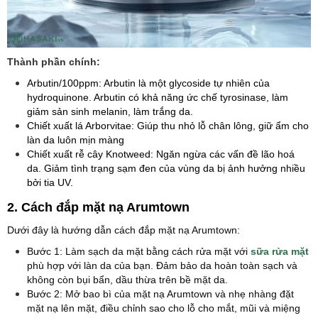
Thành phần chính:
Arbutin/100ppm: Arbutin là một glycoside tự nhiên của
hydroquinone. Arbutin có khả năng ức chế tyrosinase, làm
giảm sản sinh melanin, làm trắng da.
Chiết xuất lá Arborvitae: Giúp thu nhỏ lỗ chân lông, giữ ẩm cho
làn da luôn mịn màng
Chiết xuất rễ cây Knotweed: Ngăn ngừa các vấn đề lão hoá
da. Giảm tình trạng sạm đen của vùng da bị ảnh hưởng nhiều
bởi tia UV.
2. Cách đắp mặt nạ Arumtown
Dưới đây là hướng dẫn cách đắp mặt nạ Arumtown:
Bước 1: Làm sạch da mặt bằng cách rửa mặt với
sữa rửa mặt
phù hợp với làn da của bạn. Đảm bảo da hoàn toàn sạch và
không còn bụi bẩn, dầu thừa trên bề mặt da.
Bước 2: Mở bao bì của mặt nạ Arumtown và nhẹ nhàng đặt
mặt nạ lên mặt, điều chỉnh sao cho lỗ cho mắt, mũi và miệng