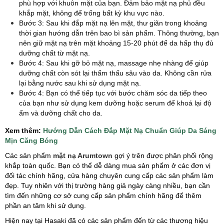
phù hợp với khuôn mặt của bạn. Đảm bảo mặt nạ phủ đều
khắp mặt, không để trống bất kỳ khu vực nào.
Bước 3: Sau khi đắp mặt nạ lên mặt, thư giãn trong khoảng
thời gian hướng dẫn trên bao bì sản phẩm. Thông thường, bạn
nên giữ mặt nạ trên mặt khoảng 15-20 phút để da hấp thụ đủ
dưỡng chất từ mặt nạ.
Bước 4: Sau khi gỡ bỏ mặt nạ, massage nhẹ nhàng để giúp
dưỡng chất còn sót lại thẩm thấu sâu vào da. Không cần rửa
lại bằng nước sau khi sử dụng mặt nạ.
Bước 4: Bạn có thể tiếp tục với bước chăm sóc da tiếp theo
của bạn như sử dụng kem dưỡng hoặc serum để khoá lại độ
ẩm và dưỡng chất cho da.
​Xem thêm:
Hướng Dẫn Cách Đắp Mặt Nạ Chuẩn Giúp Da Sáng
Mịn Căng Bóng
Các sản phẩm
mặt nạ Arumtown
gợi ý trên được phân phối rộng
khắp toàn quốc. Bạn có thể dễ dàng mua sản phẩm ở các đơn vị
đối tác chính hãng, cửa hàng chuyên cung cấp các sản phẩm làm
đẹp. Tuy nhiên với thị trường hàng giả ngày càng nhiều, bạn cần
tìm đến những cơ sở cung cấp sản phẩm chính hãng để thêm
phần an tâm khi sử dụng.
Hiện nay tại Hasaki đã có các sản phẩm đến từ các thương hiệu