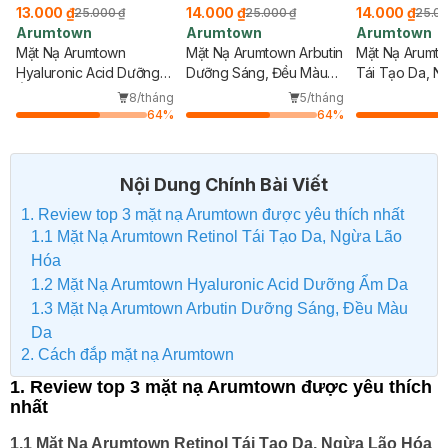
13.000 ₫
14.000 ₫
14.000 ₫
25.000 ₫
25.000 ₫
25.00
Arumtown
Arumtown
Arumtown
Mặt Nạ Arumtown
Mặt Nạ Arumtown Arbutin
Mặt Nạ Arumto
Hyaluronic Acid Dưỡng
Dưỡng Sáng, Đều Màu
Tái Tạo Da, N
Ẩm Da 23ml
Da 23ml
Hóa 23ml
8/tháng
5/tháng
64
%
64
%
Nội Dung Chính Bài Viết
1. Review top 3 mặt nạ Arumtown được yêu thích nhất
1.1 Mặt Nạ Arumtown Retinol Tái Tạo Da, Ngừa Lão
Hóa
1.2 Mặt Nạ Arumtown Hyaluronic Acid Dưỡng Ẩm Da
1.3 Mặt Nạ Arumtown Arbutin Dưỡng Sáng, Đều Màu
Da
2. Cách đắp mặt nạ Arumtown
1. Review top 3 mặt nạ Arumtown được yêu thích
nhất
1.1 Mặt Nạ Arumtown Retinol Tái Tạo Da, Ngừa Lão Hóa