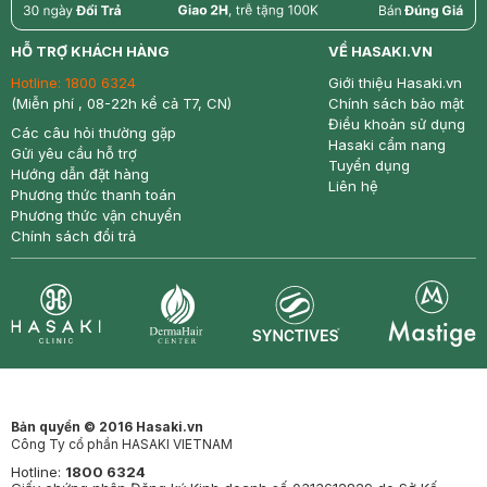
return
nowfree
price
HỖ TRỢ KHÁCH HÀNG
VỀ HASAKI.VN
Hotline:
1800 6324
Giới thiệu Hasaki.vn
(Miễn phí , 08-22h kể cả T7, CN)
Chính sách bảo mật
Điều khoản sử dụng
Các câu hỏi thường gặp
Hasaki cẩm nang
Gửi yêu cầu hỗ trợ
Tuyển dụng
Hướng dẫn đặt hàng
Liên hệ
Phương thức thanh toán
Phương thức vận chuyển
Chính sách đổi trả
Synctives
Clinic
Dermahair
Mastige
Bản quyền © 2016 Hasaki.vn
Công Ty cổ phần HASAKI VIETNAM
Hotline:
1800 6324