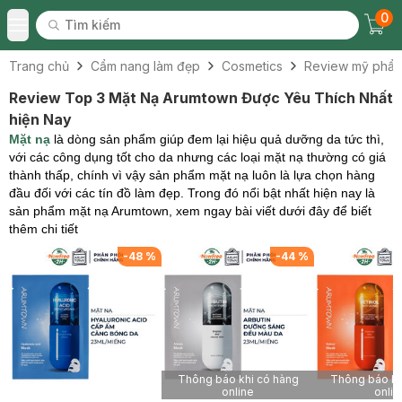
0
Tìm kiếm
Chec
Tìm kiếm
Toggle Menu
Trang chủ
Cẩm nang làm đẹp
Cosmetics
Review mỹ phẩ
Review Top 3 Mặt Nạ Arumtown Được Yêu Thích Nhất
hiện Nay
Mặt nạ
là dòng sản phẩm giúp đem lại hiệu quả dưỡng da tức thì,
với các công dụng tốt cho da nhưng các loại mặt nạ thường có giá
thành thấp, chính vì vậy sản phẩm mặt nạ luôn là lựa chọn hàng
đầu đối với các tín đồ làm đẹp. Trong đó nổi bật nhất hiện nay là
sản phẩm mặt nạ Arumtown, xem ngay bài viết dưới đây để biết
thêm chi tiết
-
48
%
-
44
%
Thông báo khi có hàng
Thông báo kh
online
onlin