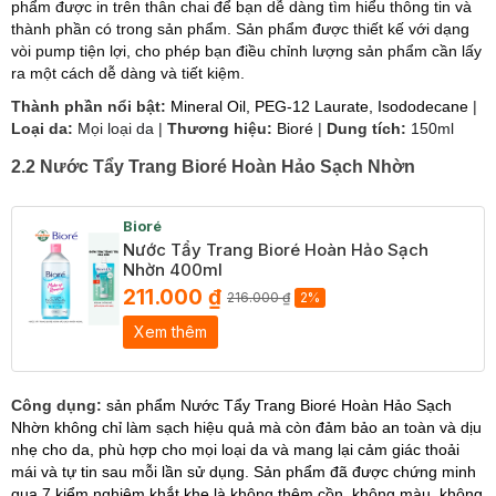
phẩm được in trên thân chai để bạn dễ dàng tìm hiểu thông tin và
thành phần có trong sản phẩm. Sản phẩm được thiết kế với dạng
vòi pump tiện lợi, cho phép bạn điều chỉnh lượng sản phẩm cần lấy
ra một cách dễ dàng và tiết kiệm.
Thành phần nổi bật:
Mineral Oil, PEG-12 Laurate, Isododecane
|
Loại da:
Mọi loại da |
Thương hiệu:
Bioré
|
Dung tích:
150ml
2.2 Nước Tẩy Trang Bioré Hoàn Hảo Sạch Nhờn
Bioré
Nước Tẩy Trang Bioré Hoàn Hảo Sạch
Nhờn 400ml
211.000 ₫
216.000 ₫
2%
Xem thêm
Công dụng:
sản phẩm Nước Tẩy Trang Bioré Hoàn Hảo Sạch
Nhờn không chỉ làm sạch hiệu quả mà còn đảm bảo an toàn và dịu
nhẹ cho da, phù hợp cho mọi loại da và mang lại cảm giác thoải
mái và tự tin sau mỗi lần sử dụng. Sản phẩm đã được chứng minh
qua 7 kiểm nghiệm khắt khe là không thêm cồn, không màu, không