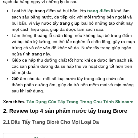
sạch da hàng ngày vì những lý do sau:
Loại bỏ lớp trang điểm và bụi bẩn: lớp
trang điểm
lì khó làm
sạch sâu bằng nước, da tiếp xúc với môi trường bên ngoài và
bụi bẩn, vì vậy nước tẩy trang giúp loại bỏ những tạp chất này
một cách hiệu quả, giúp da được làm sạch sâu.
Làm thông thoáng lỗ chân lông: nếu không loại bỏ trang điểm
và bụi bẩn kỹ lưỡng, có thể tắc nghẽn lỗ chân lông, gây ra mụn
trứng cá và các vấn đề khác về da. Nước tẩy trang giúp ngăn
ngừa tình trạng này.
Giúp da hấp thụ dưỡng chất tốt hơn: khi da được làm sạch sẽ,
các sản phẩm dưỡng da sẽ hấp thụ và hoạt động tốt hơn trên
bề mặt da
Giữ ẩm cho da: một số loại nước tẩy trang cũng chứa các
thành phần dưỡng ẩm, giúp da trở nên mềm mại và mịn màng
sau khi sử dụng.
​Xem thêm:
Tác Dụng Của Tẩy Trang Trong Chu Trình Skincare
2. Review top 4 sản phẩm nước tẩy trang Biore
2.1 Dầu Tẩy Trang Bioré Cho Mọi Loại Da