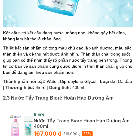
Kết cấu:
có kết cấu dạng nước, mỏng nhẹ, không gây bết dính,
không làm bít tắc lỗ chân lông.
Thiết kế:
sản phẩm có tông màu chủ đạo là xanh dương, màu sắc
thân thiện và dễ thu hút được ánh nhìn. Phần thân chai trong suốt
giúp bạn có thể nhìn thấy rõ phần nước tẩy trang bên trong. Thông
tin cơ bản về sản phẩm cũng được Bioré in trên thân chai, giúp cho
bạn dễ dàng tìm hiểu sản phẩm hơn.
Thành phần nổi bật:
Water, Dipropylene Glycol
|
Loại da:
Da dầu
|
Thương hiệu:
Bioré
|
Dung tích:
400ml
2.3 Nước Tẩy Trang Bioré Hoàn Hảo Dưỡng Ẩm
Bioré
Nước Tẩy Trang Bioré Hoàn Hảo Dưỡng Ẩm
400ml
167.000 ₫
216.000 ₫
23%