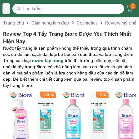
0
Tìm kiếm
Chec
Tìm kiếm
Toggle Menu
Trang chủ
Cẩm nang làm đẹp
Cosmetics
Review mỹ phẩ
Review Top 4 Tẩy Trang Biore Được Yêu Thích Nhất
Hiện Nay
Nước tẩy trang là sản phẩm không thể thiếu trong quá trình chăm
sóc da để làm sạch da, loại bỏ bụi bẩn dầu thừa và lớp trang điểm.
Trong các loại
nước tẩy trang
trên thị trường hiện nay, nổi bật
nhất là tẩy trang Biore có khả năng làm sạch da tốt và có giá bình
dân vì mà sản phẩm luôn là lựa chọn hàng đầu của các tín đồ làm
đẹp. Để biết thêm chi tiết cùng xem qua bài review top 4 sản phẩm
tẩy trang Biore.
-
20
%
-
2
%