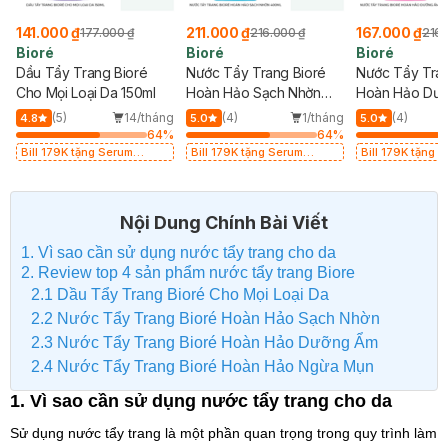
141.000 ₫
211.000 ₫
167.000 ₫
177.000 ₫
216.000 ₫
216.
Bioré
Bioré
Bioré
Dầu Tẩy Trang Bioré
Nước Tẩy Trang Bioré
Nước Tẩy Tran
Cho Mọi Loại Da 150ml
Hoàn Hảo Sạch Nhờn
Hoàn Hảo Dư
400ml
400ml
(5)
14/tháng
(4)
1/tháng
(4)
4.8
5.0
5.0
64
%
64
%
Bill 179K tặng Serum
Bill 179K tặng Serum
Bill 179K tặng 
Chống Nắng 5.5ml Vi Điểm
Chống Nắng 5.5ml Vi Điểm
Chống Nắng 5.5
Màng Nước Dịu Nhẹ trị giá
Màng Nước Dịu Nhẹ trị giá
Màng Nước Dịu N
29K (SL có hạn)
29K (SL có hạn)
29K (SL có hạn)
Nội Dung Chính Bài Viết
1. Vì sao cần sử dụng nước tẩy trang cho da
2. Review top 4 sản phẩm nước tẩy trang Biore
2.1 Dầu Tẩy Trang Bioré Cho Mọi Loại Da
2.2 Nước Tẩy Trang Bioré Hoàn Hảo Sạch Nhờn
2.3 Nước Tẩy Trang Bioré Hoàn Hảo Dưỡng Ẩm
2.4 Nước Tẩy Trang Bioré Hoàn Hảo Ngừa Mụn
1. Vì sao cần sử dụng nước tẩy trang cho da
Sử dụng nước tẩy trang là một phần quan trọng trong quy trình làm