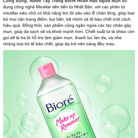
Công dụng:
Nước Tẩy Trang Bioré Hoàn Hảo Ngừa Mụn
sử
dụng công nghệ Micellar tiên tiến từ Nhật Bản, với các phân tử
micellar siêu nhỏ có khả năng len lỏi sâu vào lỗ chân lông, giúp loại
bỏ mọi cặn trang điểm, bụi bẩn, bã nhờn và tế bào chết một cách
hiệu quả. Đồng thời, sản phẩm cũng ngăn ngừa các tác nhân gây
mụn, giúp da sạch sẽ và khoẻ mạnh hơn. Chiết xuất từ lá shiso còn
gọi alf lá tía tô hỗ trợ làm giảm mụn, thanh lọc làn da, và nhẹ
nhàng loại bỏ tế bào chết, giúp da trở nên sáng đều màu.