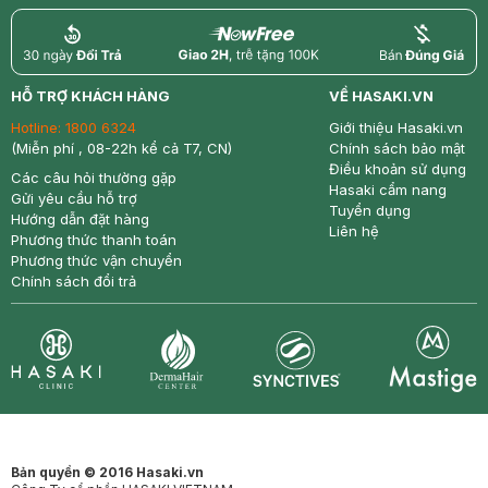
return
nowfree
price
HỖ TRỢ KHÁCH HÀNG
VỀ HASAKI.VN
Hotline:
1800 6324
Giới thiệu Hasaki.vn
(Miễn phí , 08-22h kể cả T7, CN)
Chính sách bảo mật
Điều khoản sử dụng
Các câu hỏi thường gặp
Hasaki cẩm nang
Gửi yêu cầu hỗ trợ
Tuyển dụng
Hướng dẫn đặt hàng
Liên hệ
Phương thức thanh toán
Phương thức vận chuyển
Chính sách đổi trả
Synctives
Clinic
Dermahair
Mastige
Bản quyền © 2016 Hasaki.vn