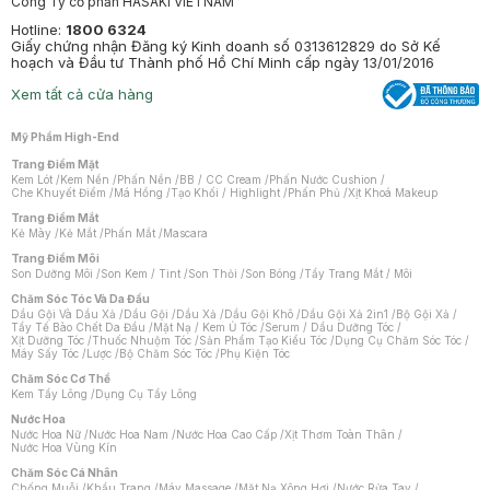
Công Ty cổ phần HASAKI VIETNAM
Hotline:
1800 6324
Giấy chứng nhận Đăng ký Kinh doanh số 0313612829 do Sở Kế
hoạch và Đầu tư Thành phố Hồ Chí Minh cấp ngày 13/01/2016
Xem tất cả cửa hàng
Mỹ Phẩm High-End
Trang Điểm Mặt
Kem Lót
/
Kem Nền
/
Phấn Nền
/
BB / CC Cream
/
Phấn Nước Cushion
/
Che Khuyết Điểm
/
Má Hồng
/
Tạo Khối / Highlight
/
Phấn Phủ
/
Xịt Khoá Makeup
Trang Điểm Mắt
Kẻ Mày
/
Kẻ Mắt
/
Phấn Mắt
/
Mascara
Trang Điểm Môi
Son Dưỡng Môi
/
Son Kem / Tint
/
Son Thỏi
/
Son Bóng
/
Tẩy Trang Mắt / Môi
Chăm Sóc Tóc Và Da Đầu
Dầu Gội Và Dầu Xả
/
Dầu Gội
/
Dầu Xả
/
Dầu Gội Khô
/
Dầu Gội Xả 2in1
/
Bộ Gội Xả
/
Tẩy Tế Bào Chết Da Đầu
/
Mặt Nạ / Kem Ủ Tóc
/
Serum / Dầu Dưỡng Tóc
/
Xịt Dưỡng Tóc
/
Thuốc Nhuộm Tóc
/
Sản Phẩm Tạo Kiểu Tóc
/
Dụng Cụ Chăm Sóc Tóc
/
Máy Sấy Tóc
/
Lược
/
Bộ Chăm Sóc Tóc
/
Phụ Kiện Tóc
Chăm Sóc Cơ Thể
Kem Tẩy Lông
/
Dụng Cụ Tẩy Lông
Nước Hoa
Nước Hoa Nữ
/
Nước Hoa Nam
/
Nước Hoa Cao Cấp
/
Xịt Thơm Toàn Thân
/
Nước Hoa Vùng Kín
Chăm Sóc Cá Nhân
Chống Muỗi
/
Khẩu Trang
/
Máy Massage
/
Mặt Nạ Xông Hơi
/
Nước Rửa Tay
/