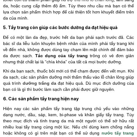
da, hoặc cung cấp thêm độ ẩm. Tùy theo nhu cầu mà bạn có thể
lựa chọn sản phẩm thích hợp để cải thiện tốt hơn khuyết điểm trên
da của mình.
5. Tẩy trang còn giúp các bước dưỡng da đạt hiệu quả
Để có một làn da đẹp, trước hết da bạn phải sạch trước đã. Các
bác sĩ da liễu luôn khuyên bệnh nhân của mình phải tẩy trang khi
về đến nhà, không được dùng tay chạm lên mặt chính để đảm bảo
da được sạch.
Tác dụng của tẩy trang
trông có vẻ đơn giản
nhưng thật chất lại là “chìa khóa” của tất cả mọi bước dưỡng.
Khi da bạn sạch, thuốc bôi mới có thể chạm được đến vết mụn. Khi
da sạch, các sản phẩm dưỡng mới thẩm thấu vào lỗ chân lông giúp
quá trình
dưỡng trắng da
đạt hiệu quả. Dù mục đích dưỡng của
bạn có là gì thì bước làm sạch cần phải được giữ nguyên.
6. Các sản phẩm tẩy trang hiện nay
Hiện nay các sản phẩm tẩy trang tập trung chủ yếu vào những
dạng nước, dầu, sáp, kem, bi-phase và khăn giấy tẩy trang. Tùy
theo mục đích và tình trạng da mà một người có thể sở hữu rất
nhiều loại tẩy trang cùng một lúc. Nếu chỉ dùng kem chống nắng
hoặc không có gì trên mặt bạn có thể sử dụng
nước tẩy trang