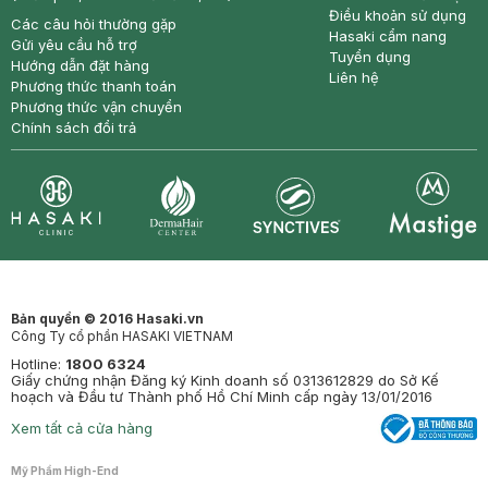
Điều khoản sử dụng
Các câu hỏi thường gặp
Hasaki cẩm nang
Gửi yêu cầu hỗ trợ
Tuyển dụng
Hướng dẫn đặt hàng
Liên hệ
Phương thức thanh toán
Phương thức vận chuyển
Chính sách đổi trả
Synctives
Clinic
Dermahair
Mastige
Bản quyền © 2016 Hasaki.vn
Công Ty cổ phần HASAKI VIETNAM
Hotline:
1800 6324
Giấy chứng nhận Đăng ký Kinh doanh số 0313612829 do Sở Kế
hoạch và Đầu tư Thành phố Hồ Chí Minh cấp ngày 13/01/2016
Xem tất cả cửa hàng
Mỹ Phẩm High-End