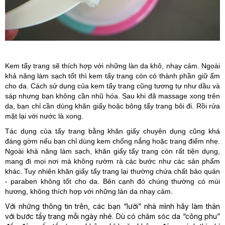
Kem tẩy trang sẽ thích hợp với những làn da khô, nhạy cảm. Ngoài
khả năng làm sạch tốt thì kem tẩy trang còn có thành phần giữ ẩm
cho da. Cách sử dụng của kem tẩy trang cũng tương tự như dầu và
sáp nhưng bạn không cần nhũ hóa. Sau khi đã massage xong trên
da, bạn chỉ cần dùng khăn giấy hoặc bông tẩy trang bôi đi. Rồi rửa
mặt lại với nước là xong.
Tác dụng của tẩy trang bằng khăn giấy chuyên dụng cũng khá
đáng gờm nếu bạn chỉ dùng kem chống nắng hoặc trang điểm nhẹ.
Ngoài khả năng làm sạch, khăn giấy tẩy trang còn rất tiện dụng,
mang đi mọi nơi mà không rườm rà các bước như các sản phẩm
khác. Tuy nhiên khăn giấy tẩy trang lại thường chứa chất bảo quản
- paraben không tốt cho da. Bên cạnh đó chúng thường có mùi
hương, không thích hợp với những làn da nhạy cảm.
Với những thông tin trên, các bạn “lười” nhà mình hãy làm thân
với bước tẩy trang mỗi ngày nhé. Dù có chăm sóc da “công phu”