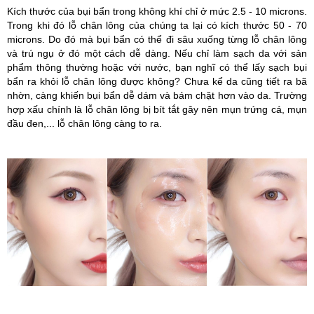
Kích thước của bụi bẩn trong không khí chỉ ở mức 2.5 - 10 microns.
Trong khi đó lỗ chân lông của chúng ta lại có kích thước 50 - 70
microns. Do đó mà bụi bẩn có thể đi sâu xuống từng lỗ chân lông
và trú ngụ ở đó một cách dễ dàng. Nếu chỉ làm sạch da với sản
phẩm thông thường hoặc với nước, bạn nghĩ có thể lấy sạch bụi
bẩn ra khỏi lỗ chân lông được không? Chưa kể da cũng tiết ra bã
nhờn, càng khiến bụi bẩn dễ dám và bám chặt hơn vào da. Trường
hợp xấu chính là lỗ chân lông bị bít tắt gây nên mụn trứng cá, mụn
đầu đen,... lỗ chân lông càng to ra.