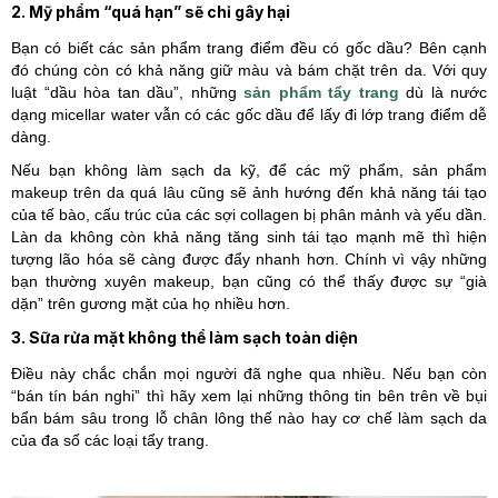
2. Mỹ phẩm “quá hạn” sẽ chỉ gây hại
Bạn có biết các sản phẩm trang điểm đều có gốc dầu? Bên cạnh
đó chúng còn có khả năng giữ màu và bám chặt trên da. Với quy
luật “dầu hòa tan dầu”, những
sản phẩm tẩy trang
dù là nước
dạng micellar water vẫn có các gốc dầu để lấy đi lớp trang điểm dễ
dàng.
Nếu bạn không làm sạch da kỹ, để các mỹ phẩm, sản phẩm
makeup trên da quá lâu cũng sẽ ảnh hướng đến khả năng tái tạo
của tế bào, cấu trúc của các sợi collagen bị phân mảnh và yếu dần.
Làn da không còn khả năng tăng sinh tái tạo mạnh mẽ thì hiện
tượng lão hóa sẽ càng được đẩy nhanh hơn. Chính vì vậy những
bạn thường xuyên makeup, bạn cũng có thể thấy được sự “già
dặn” trên gương mặt của họ nhiều hơn.
3. Sữa rửa mặt không thể làm sạch toàn diện
Điều này chắc chắn mọi người đã nghe qua nhiều. Nếu bạn còn
“bán tín bán nghi” thì hãy xem lại những thông tin bên trên về bụi
bẩn bám sâu trong lỗ chân lông thế nào hay cơ chế làm sạch da
của đa số các loại tẩy trang.