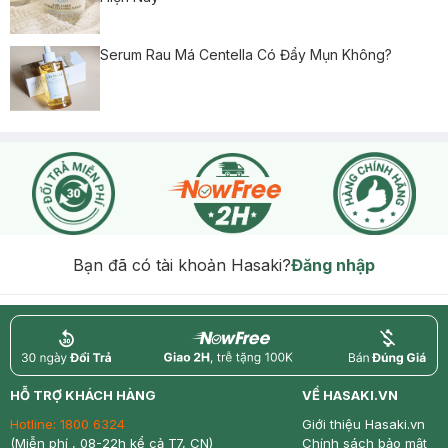
Serum Rau Má Centella Có Đẩy Mụn Không?
Bạn đã có tài khoản Hasaki?
Đăng nhập
return
nowfree
price
HỖ TRỢ KHÁCH HÀNG
VỀ HASAKI.VN
Hotline:
1800 6324
Giới thiệu Hasaki.vn
(Miễn phí , 08-22h kể cả T7, CN)
Chính sách bảo mật