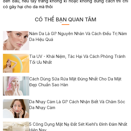
đến đâu, nếu tẩy trang không kĩ hoặc không đúng cách thì chỉ
có gây hại cho da mà thôi
CÓ THỂ BẠN QUAN TÂM
Nám Da Là Gì? Nguyên Nhân Và Cách Điều Trị Nám
Da Hiệu Quả
Tia UV - Khái Niệm, Tác Hại Và Cách Phòng Tránh
Tối Ưu Nhất
Cách Dùng Sữa Rửa Mặt Đúng Nhất Cho Da Mặt
Đẹp Chuẩn Sao Hàn
Da Nhạy Cảm Là Gì? Cách Nhận Biết Và Chăm Sóc
Da Nhạy Cảm
5 Công Dụng Mặt Nạ Đất Sét Kiehl’s Đình Đám Nhất
Hiện Nay