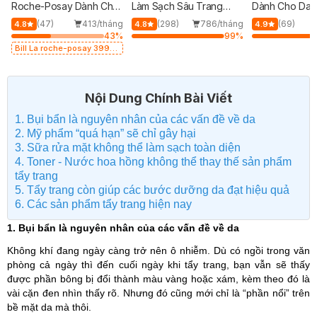
Roche-Posay Dành Cho
Làm Sạch Sâu Trang
Dành Cho Da 
Da Nhạy Cảm 400ml
Điểm 400ml
Mụn 400ml (Mớ
g
(47)
413/tháng
(298)
786/tháng
(69)
4.8
4.8
4.9
%
43
%
99
%
Bill La roche-posay 399K
Tặng Gel rửa mặt da dầu
nhạy cảm 50ml (SL có hạn)
Nội Dung Chính Bài Viết
1. Bụi bẩn là nguyên nhân của các vấn đề về da
2. Mỹ phẩm “quá hạn” sẽ chỉ gây hại
3. Sữa rửa mặt không thể làm sạch toàn diện
4. Toner - Nước hoa hồng không thể thay thế sản phẩm
tẩy trang
5. Tẩy trang còn giúp các bước dưỡng da đạt hiệu quả
6. Các sản phẩm tẩy trang hiện nay
1. Bụi bẩn là nguyên nhân của các vấn đề về da
Không khí đang ngày càng trở nên ô nhiễm. Dù có ngồi trong văn
phòng cả ngày thì đến cuối ngày khi tẩy trang, bạn vẫn sẽ thấy
được phần bông bị đổi thành màu vàng hoặc xám, kèm theo đó là
vài cặn đen nhìn thấy rõ. Nhưng đó cũng mới chỉ là “phần nổi” trên
bề mặt da mà thôi.