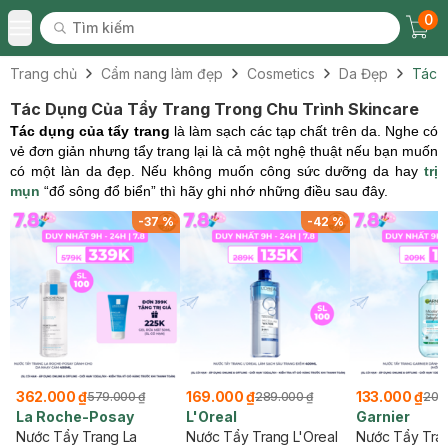
0
Tìm kiếm
Chec
Tìm kiếm
Toggle Menu
Trang chủ
Cẩm nang làm đẹp
Cosmetics
Da Đẹp
Tác 
Tác Dụng Của Tẩy Trang Trong Chu Trình Skincare
Tác dụng của tẩy trang
là làm sạch các tạp chất trên da. Nghe có
vẻ đơn giản nhưng tẩy trang lại là cả một nghệ thuật nếu bạn muốn
có một làn da đẹp. Nếu không muốn công sức dưỡng da hay
trị
mụn
“đổ sông đổ biển” thì hãy ghi nhớ những điều sau đây.
%
-
37
%
-
42
%
362.000 ₫
169.000 ₫
133.000 ₫
579.000 ₫
289.000 ₫
209
La Roche-Posay
L'Oreal
Garnier
Nước Tẩy Trang La
Nước Tẩy Trang L'Oreal
Nước Tẩy Tran