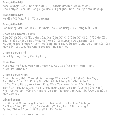
Trang Điểm Mặt
Kem Lót
/
Kem Nền
/
Phấn Nền
/
BB / CC Cream
/
Phấn Nước Cushion
/
Che Khuyết Điểm
/
Má Hồng
/
Tạo Khối / Highlight
/
Phấn Phủ
/
Xịt Khoá Makeup
Trang Điểm Mắt
Kẻ Mày
/
Kẻ Mắt
/
Phấn Mắt
/
Mascara
Trang Điểm Môi
Son Dưỡng Môi
/
Son Kem / Tint
/
Son Thỏi
/
Son Bóng
/
Tẩy Trang Mắt / Môi
Chăm Sóc Tóc Và Da Đầu
Dầu Gội Và Dầu Xả
/
Dầu Gội
/
Dầu Xả
/
Dầu Gội Khô
/
Dầu Gội Xả 2in1
/
Bộ Gội Xả
/
Tẩy Tế Bào Chết Da Đầu
/
Mặt Nạ / Kem Ủ Tóc
/
Serum / Dầu Dưỡng Tóc
/
Xịt Dưỡng Tóc
/
Thuốc Nhuộm Tóc
/
Sản Phẩm Tạo Kiểu Tóc
/
Dụng Cụ Chăm Sóc Tóc
/
Máy Sấy Tóc
/
Lược
/
Bộ Chăm Sóc Tóc
/
Phụ Kiện Tóc
Chăm Sóc Cơ Thể
Kem Tẩy Lông
/
Dụng Cụ Tẩy Lông
Nước Hoa
Nước Hoa Nữ
/
Nước Hoa Nam
/
Nước Hoa Cao Cấp
/
Xịt Thơm Toàn Thân
/
Nước Hoa Vùng Kín
Chăm Sóc Cá Nhân
Chống Muỗi
/
Khẩu Trang
/
Máy Massage
/
Mặt Nạ Xông Hơi
/
Nước Rửa Tay
/
Sản Phẩm Chăm Sóc Khác
/
Bàn Chải Đánh Răng
/
Bàn Chải Điện
/
Hỗ Trợ Trắng Răng
/
Kem Đánh Răng
/
Máy Tăm Nước
/
Nước Súc Miệng
/
Tăm / Chỉ Nha Khoa
/
Xịt Thơm Miệng
/
Dung Dịch Vệ Sinh
/
Dưỡng Vùng Kín
/
Khăn Ướt Vệ Sinh Vùng Kín
/
Băng Vệ Sinh
/
Tampon
/
Bọt Cạo Râu
/
Dao Cạo Râu
/
Máy Cạo Râu
Chat i
Vấn Đề Về Da
Da Dầu / Lỗ Chân Lông To
/
Da Khô / Mất Nước
/
Da Lão Hóa
/
Da Mụn
/
Da Nhạy Cảm / Kích Ứng
/
Da Xỉn Màu
/
Thâm / Nám / Tàn Nhang
/
Quầng Thâm & Bọng Mắt
/
Sẹo
/
Viêm Da Cơ Địa