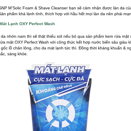
 SNP M'Solic Foam & Shave Cleanser bạn sẽ cảm nhận được làn da c
 Sản phẩm khá lành tính, thích hợp với hầu hết mọi làn da nên phái mạ
Mát Lạnh OXY Perfect Wash
 da nhờn nam thì sẽ thật thiếu sót nếu bỏ qua sản phẩm kem rửa mặt
ửa mặt OXY Perfect Wash với công thức kết hợp nước biển sâu giàu kh
 gốc lỗ chân lông, cho da mát lạnh tức thì. Đồng thời kháng khuẩn &
hắc, sáng khỏe.