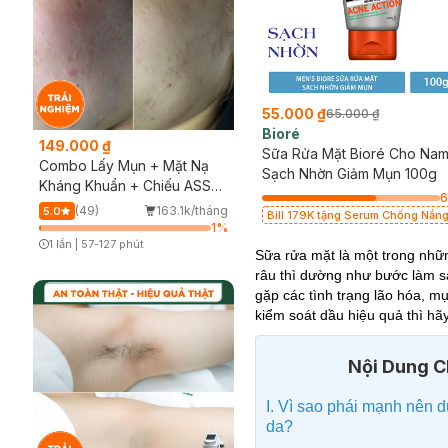
55.000 ₫
65.000 ₫
Bioré
149.000 ₫
Sữa Rửa Mặt Bioré Cho Na
Combo Lấy Mụn + Mặt Nạ
Sạch Nhờn Giảm Mụn 100g
Kháng Khuẩn + Chiếu ASSH
(Trải nghiệm)
(49)
163.1k/tháng
5.0
Bill 179K tặng Serum Chống Nắn
1
%
5.5ml Vi Điểm Màng Nước Dịu Nh
1 lần
|
57-127 phút
trị giá 29K (SL có hạn)
Sữa rửa mặt là một trong nhữ
Timer Gray Icon
râu thì dường như bước làm s
gặp các tình trạng lão hóa, 
kiểm soát dầu hiệu quả thì hã
Nội Dung Ch
I. Vì sao phái mạnh nên 
da?