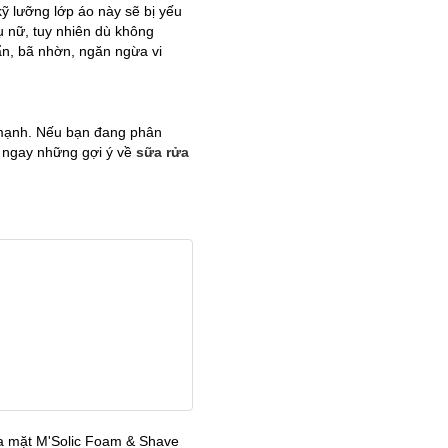
ỹ lưỡng lớp áo này sẽ bị yếu
 nữ, tuy nhiên dù không
ẩn, bã nhờn, ngăn ngừa vi
 mạnh. Nếu bạn đang phân
 ngay những gợi ý về
sữa rửa
ửa mặt M'Solic Foam & Shave