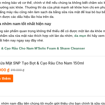
 mỏng bảo vệ cơ thể, chính vì thế nếu chúng ta không biết chăm sóc k
ưởng sức khỏe. Thường thì da của phái mạnh sẽ khỏe hơn chị em phụ
đấng mày râu cũng nên làm sạch da bằng sữa rửa mặt để loại bỏ bụi b
 được các dấu hiệu lão hóa trên da.
da nhờn nam tốt nhất hiện nay
ng sản phẩm quan trọng không thể thiếu để có được một làn da khỏe
phẩm sữa rửa mặt nào thích hợp với làn da nhờn,
da mụn
thì hãy xem
ất hiện nay ngay say đây nhé.
 & Cạo Râu Cho Nam M'Solic Foam & Shave Cleanser
Rửa Mặt SNP Tạo Bọt & Cạo Râu Cho Nam 150ml
000 ₫
319.000 ₫
 thêm
nhờn nam đầu tiên chúng tôi muốn giới thiệu cho bạn chính là sữa r