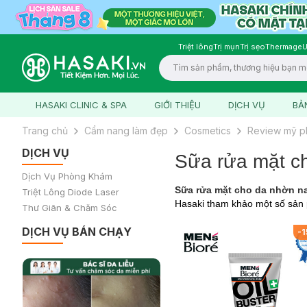
Triệt lông
Trị mụn
Trị sẹo
Thermage
U
Logo
HASAKI CLINIC & SPA
GIỚI THIỆU
DỊCH VỤ
BẢ
Trang chủ
Cẩm nang làm đẹp
Cosmetics
Review mỹ 
DỊCH VỤ
Sữa rửa mặt ch
Dịch Vụ Phòng Khám
Sữa rửa mặt cho da nhờn n
Triệt Lông Diode Laser
Hasaki tham khảo một số sản
Thư Giãn & Chăm Sóc
DỊCH VỤ BÁN CHẠY
-
1