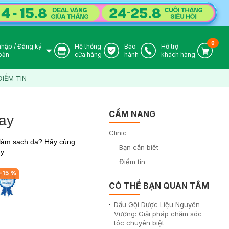
0
nhập
/
Đăng ký
Hệ thống
Bảo
Hỗ trợ
User Icon
Store Icon
Warranty Icon
Phone Icon
Cart I
oản
cửa hàng
hành
khách hàng
ĐIỂM TIN
CẨM NANG
ay
Clinic
 làm sạch da? Hãy cùng
Bạn cần biết
y.
Điểm tin
-
15
%
CÓ THỂ BẠN QUAN TÂM
Dầu Gội Dược Liệu Nguyên
Vương: Giải pháp chăm sóc
tóc chuyên biệt