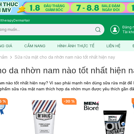
ltherapy
DermaHair
Đăng 
Search icon
Tài kh
NG GIÁ
CẨM NANG
HÌNH ẢNH THỰC TẾ
LIÊN HỆ
phẩm
Sữa rửa mặt cho da nhờn nam nào tốt nhất hiện nay
o da nhờn nam nào tốt nhất hiện n
am
nào tốt nhất hiện nay? Vì sao phái mạnh nên dùng sữa rửa mặt để
 phẩm sữa rửa mặt nam thích hợp da nhờn mụn được yêu thích gần đâ
5
%
-
30
%