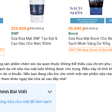
223.000 ₫
55.000 ₫
319.000 ₫
65.000 ₫
SNP
Bioré
m
Sữa Rửa Mặt SNP Tạo Bọt &
Sữa Rửa Mặt Bioré Cho N
Cạo Râu Cho Nam 150ml
Sạch Nhờn Sáng Da 100g
64
%
Bill 179K tặng Serum Chống N
g
5.5ml Vi Điểm Màng Nước Dịu 
ẹ
trị giá 29K (SL có hạn)
ng sản phẩm chăm sóc da quen thuộc không thể thiếu của chị em phụ 
ạch da với sữa rửa mặt luôn không được chú trọng. Điều này vô tình 
mụn do vi khuẩn. Nếu bạn đang cần tìm cho mình một sản phẩm sữa rử
y tham khảo ngay bài chia sẻ sau đây nhé!
ính Bài Viết
dùng sữa rửa mặt để làm sạch