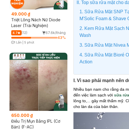
II. Top sữa rửa mặt cho d
1. Sữa Rửa Mặt SNP T
49.000 ₫
M'Solic Foam & Shave 
Triệt Lông Nách Nữ Diode
Laser (Trải Nghiệm)
2. Kem Rửa Mặt Sạch N
(12)
67.6k/tháng
4.7
Wash
43
%
1 Lần
|
5 phút
3. Sữa Rửa Mặt Nivea M
Timer Gray Icon
4. Sữa Rửa Mặt Bioré O
Action
I. Vì sao phái mạnh nên 
Nhiều bạn nam cho rằng da mặ
đến việc làm sạch với
sữa rử
lông to,... gây mất thẩm mỹ. C
cho làn da của bản thân.
650.000 ₫
Điều Trị Mụn Bằng IPL (Cơ
Bản) (F-AC)