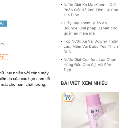
Nước Giặt Xả MaxKleen – Giải
Pháp Giặt Xả 2in1 Tiện Lợi Cho
Gia Đình
Giấy Sấy Thơm Quần Áo
Bounce: Giải pháp ưu việt cho
quần áo mềm mại
Top Nước Xả Vải Downy Thơm
am
Lâu, Mềm Vải Được Yêu Thích
Nhất
ắng
Nước Giặt Comfort: Lựa Chọn
Nhẹ
Hàng Đầu Cho Sợi Vải Bền
Đẹp
nữ, tuy nhiên với cánh mày
khiến da của các bạn nam dễ
BÀI VIẾT XEM NHIỀU
a mặt cho nam chất lượng,