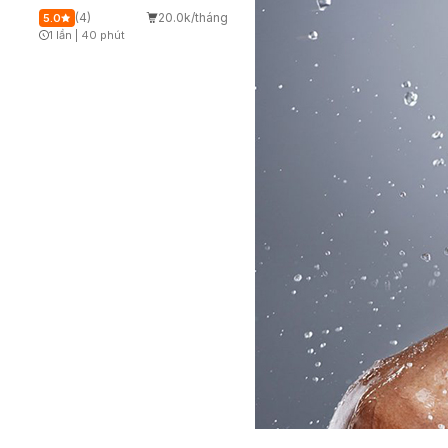
(4)
20.0k/tháng
5.0
1 lần
|
40 phút
Timer Gray Icon