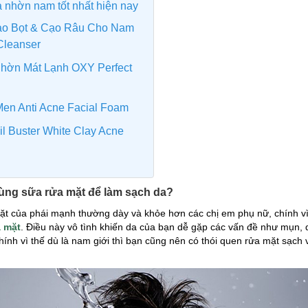
a nhờn nam tốt nhất hiện nay
ạo Bọt & Cạo Râu Cho Nam
Cleanser
hờn Mát Lạnh OXY Perfect
en Anti Acne Facial Foam
il Buster White Clay Acne
dùng sữa rửa mặt để làm sạch da?
t của phái mạnh thường dày và khỏe hơn các chị em phụ nữ, chính vì
a mặt
. Điều này vô tình khiến da của bạn dễ gặp các vấn đề như mụn, d
hính vì thế dù là nam giới thì bạn cũng nên có thói quen rửa mặt sạch 