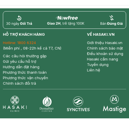
return
nowfree
price
HỖ TRỢ KHÁCH HÀNG
VỀ HASAKI.VN
Hotline:
1800 6324
Giới thiệu Hasaki.vn
(Miễn phí , 08-22h kể cả T7, CN)
Chính sách bảo mật
Điều khoản sử dụng
Các câu hỏi thường gặp
Hasaki cẩm nang
Gửi yêu cầu hỗ trợ
Tuyển dụng
Hướng dẫn đặt hàng
Liên hệ
Phương thức thanh toán
Phương thức vận chuyển
Chính sách đổi trả
Synctives
Clinic
Dermahair
Mastige