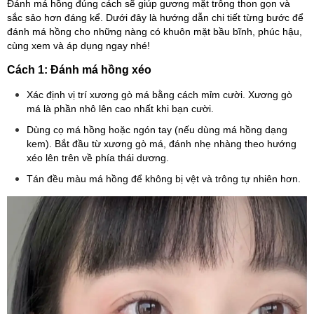
Đánh má hồng đúng cách sẽ giúp gương mặt trông thon gọn và
sắc sảo hơn đáng kể. Dưới đây là hướng dẫn chi tiết từng bước để
đánh má hồng cho những nàng có khuôn mặt bầu bĩnh, phúc hậu,
cùng xem và áp dụng ngay nhé!
Cách 1: Đánh má hồng xéo
Xác định vị trí xương gò má bằng cách mỉm cười. Xương gò
má là phần nhô lên cao nhất khi bạn cười.
Dùng cọ má hồng hoặc ngón tay (nếu dùng má hồng dạng
kem). Bắt đầu từ xương gò má, đánh nhẹ nhàng theo hướng
xéo lên trên về phía thái dương.
Tán đều màu má hồng để không bị vệt và trông tự nhiên hơn.