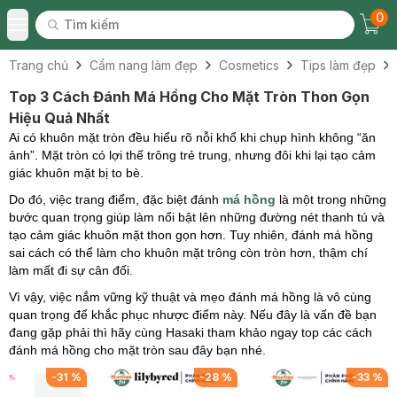
0
Tìm kiếm
Chec
Tìm kiếm
Toggle Menu
Trang chủ
Cẩm nang làm đẹp
Cosmetics
Tips làm đẹp
Top 3 Cách Đánh Má Hồng Cho Mặt Tròn Thon Gọn
Hiệu Quả Nhất
Ai có khuôn mặt tròn đều hiểu rõ nỗi khổ khi chụp hình không “ăn
ảnh”. Mặt tròn có lợi thế trông trẻ trung, nhưng đôi khi lại tạo cảm
giác khuôn mặt bị to bè.
Do đó, việc trang điểm, đặc biệt đánh
má hồng
là một trong những
bước quan trọng giúp làm nổi bật lên những đường nét thanh tú và
tạo cảm giác khuôn mặt thon gọn hơn. Tuy nhiên, đánh má hồng
sai cách có thể làm cho khuôn mặt trông còn tròn hơn, thậm chí
làm mất đi sự cân đối.
Vì vậy, việc nắm vững kỹ thuật và mẹo đánh má hồng là vô cùng
quan trọng để khắc phục nhược điểm này. Nếu đây là vấn đề bạn
đang gặp phải thì hãy cùng Hasaki tham khảo ngay top các cách
đánh má hồng cho mặt tròn sau đây bạn nhé.
-
31
%
-
28
%
-
33
%