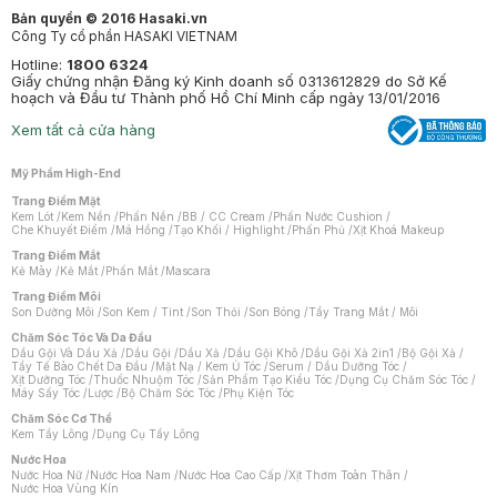
Bản quyền © 2016 Hasaki.vn
Công Ty cổ phần HASAKI VIETNAM
Hotline:
1800 6324
Giấy chứng nhận Đăng ký Kinh doanh số 0313612829 do Sở Kế
hoạch và Đầu tư Thành phố Hồ Chí Minh cấp ngày 13/01/2016
Xem tất cả cửa hàng
Mỹ Phẩm High-End
Trang Điểm Mặt
Kem Lót
/
Kem Nền
/
Phấn Nền
/
BB / CC Cream
/
Phấn Nước Cushion
/
Che Khuyết Điểm
/
Má Hồng
/
Tạo Khối / Highlight
/
Phấn Phủ
/
Xịt Khoá Makeup
Trang Điểm Mắt
Kẻ Mày
/
Kẻ Mắt
/
Phấn Mắt
/
Mascara
Trang Điểm Môi
Son Dưỡng Môi
/
Son Kem / Tint
/
Son Thỏi
/
Son Bóng
/
Tẩy Trang Mắt / Môi
Chăm Sóc Tóc Và Da Đầu
Dầu Gội Và Dầu Xả
/
Dầu Gội
/
Dầu Xả
/
Dầu Gội Khô
/
Dầu Gội Xả 2in1
/
Bộ Gội Xả
/
Tẩy Tế Bào Chết Da Đầu
/
Mặt Nạ / Kem Ủ Tóc
/
Serum / Dầu Dưỡng Tóc
/
Xịt Dưỡng Tóc
/
Thuốc Nhuộm Tóc
/
Sản Phẩm Tạo Kiểu Tóc
/
Dụng Cụ Chăm Sóc Tóc
/
Máy Sấy Tóc
/
Lược
/
Bộ Chăm Sóc Tóc
/
Phụ Kiện Tóc
Chăm Sóc Cơ Thể
Kem Tẩy Lông
/
Dụng Cụ Tẩy Lông
Nước Hoa
Nước Hoa Nữ
/
Nước Hoa Nam
/
Nước Hoa Cao Cấp
/
Xịt Thơm Toàn Thân
/
Nước Hoa Vùng Kín