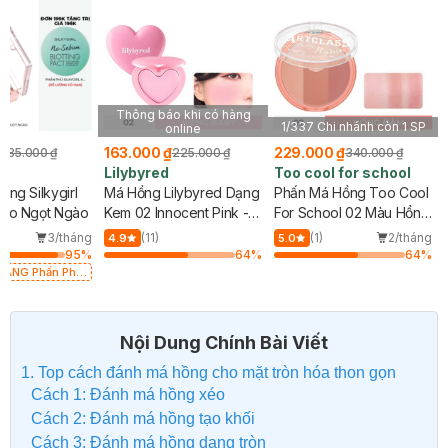
Thông báo khi có hàng
1/337 Chi nhánh còn 1 SP
online
₫
163.000 ₫
229.000 ₫
185.000 ₫
225.000 ₫
340.000 ₫
Lilybyred
Too cool for school
ng Silkygirl
Má Hồng Lilybyred Dạng
Phấn Má Hồng Too Cool
Đào Ngọt Ngào
Kem 02 Innocent Pink -
For School 02 Màu Hồng
Hồng Baby 3.5g
Đậm 9g
3/tháng
(11)
(1)
2/tháng
4.9
5.0
95
%
64
%
64
%
 TẶNG Phấn Phủ
hông Màu 7g trị
SL có hạn)
Nội Dung Chính Bài Viết
1. Top cách đánh má hồng cho mặt tròn hóa thon gọn
Cách 1: Đánh má hồng xéo
Cách 2: Đánh má hồng tạo khối
Cách 3: Đánh má hồng dạng tròn