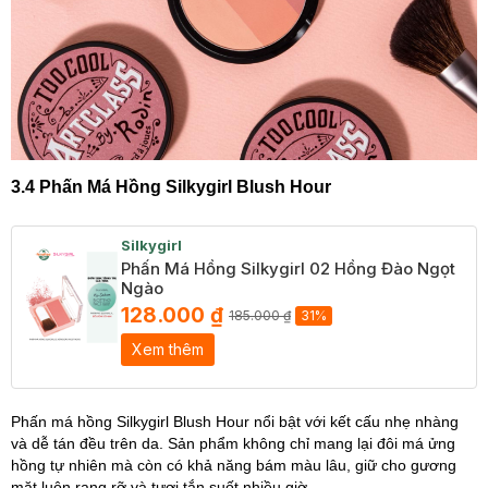
3.4 Phấn Má Hồng Silkygirl Blush Hour
Silkygirl
Phấn Má Hồng Silkygirl 02 Hồng Đào Ngọt
Ngào
128.000 ₫
185.000 ₫
31%
Xem thêm
Phấn má hồng Silkygirl Blush Hour nổi bật với kết cấu nhẹ nhàng
và dễ tán đều trên da. Sản phẩm không chỉ mang lại đôi má ửng
hồng tự nhiên mà còn có khả năng bám màu lâu, giữ cho gương
mặt luôn rạng rỡ và tươi tắn suốt nhiều giờ.