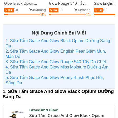
Glow Black Opium
Glow Rouge 540 Tẩy Da
Glow English 
Dưỡng Sáng Da 400ml
Chết 400ml
Mụn, Mẩn Đỏ 
(3)
45/tháng
(3)
13/tháng
(3)
5.0
5.0
5.0
11
%
4
%
Nội Dung Chính Bài Viết
1. Sữa Tắm Grace And Glow Black Opium Dưỡng Sáng
Da
2. Sữa Tắm Grace And Glow English Pear Giảm Mụn,
Mẩn Đỏ
3. Sữa Tắm Grace And Glow Rouge 540 Tẩy Da Chết
4. Sữa Tắm Grace And Glow Miss Moisture Dưỡng Ẩm
Da
5. Sữa Tắm Grace And Glow Peony Blush Phục Hồi,
Sáng Da
1. Sữa Tắm Grace And Glow Black Opium Dưỡng
Sáng Da
Grace And Glow
Sữa Tắm Grace And Glow Black Opium