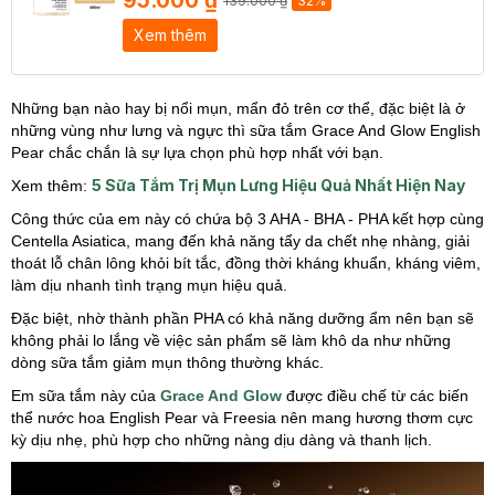
95.000 ₫
139.000 ₫
32%
Xem thêm
Những bạn nào hay bị nổi mụn, mẩn đỏ trên cơ thể, đặc biệt là ở
những vùng như lưng và ngực thì sữa tắm Grace And Glow English
Pear chắc chắn là sự lựa chọn phù hợp nhất với bạn.
5 Sữa Tắm Trị Mụn Lưng Hiệu Quả Nhất Hiện Nay
Xem thêm:
Công thức của em này có chứa bộ 3 AHA - BHA - PHA kết hợp cùng
Centella Asiatica, mang đến khả năng tẩy da chết nhẹ nhàng, giải
thoát lỗ chân lông khỏi bít tắc, đồng thời kháng khuẩn, kháng viêm,
làm dịu nhanh tình trạng mụn hiệu quả.
Đặc biệt, nhờ thành phần PHA có khả năng dưỡng ẩm nên bạn sẽ
không phải lo lắng về việc sản phẩm sẽ làm khô da như những
dòng sữa tắm giảm mụn thông thường khác.
Em sữa tắm này của
Grace And Glow
được điều chế từ các biến
thể nước hoa English Pear và Freesia nên mang hương thơm cực
kỳ dịu nhẹ, phù hợp cho những nàng dịu dàng và thanh lịch.