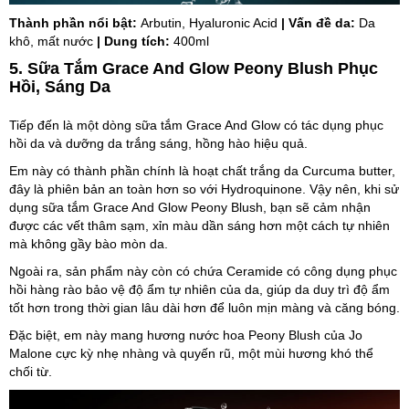
Thành phần nổi bật:
Arbutin, Hyaluronic Acid
| Vấn đề da:
Da
khô, mất nước
| Dung tích:
400ml
5. Sữa Tắm Grace And Glow Peony Blush Phục
Hồi, Sáng Da
Tiếp đến là một dòng sữa tắm Grace And Glow có tác dụng phục
hồi da và dưỡng da trắng sáng, hồng hào hiệu quả.
Em này có thành phần chính là hoạt chất trắng da Curcuma butter,
đây là phiên bản an toàn hơn so với Hydroquinone. Vậy nên, khi sử
dụng sữa tắm Grace And Glow Peony Blush, bạn sẽ cảm nhận
được các vết thâm sạm, xỉn màu dần sáng hơn một cách tự nhiên
mà không gầy bào mòn da.
Ngoài ra, sản phẩm này còn có chứa Ceramide có công dụng phục
hồi hàng rào bảo vệ độ ẩm tự nhiên của da, giúp da duy trì độ ẩm
tốt hơn trong thời gian lâu dài hơn để luôn mịn màng và căng bóng.
Đặc biệt, em này mang hương nước hoa Peony Blush của Jo
Malone cực kỳ nhẹ nhàng và quyến rũ, một mùi hương khó thể
chối từ.