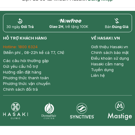
return
nowfree
price
HỖ TRỢ KHÁCH HÀNG
VỀ HASAKI.VN
Hotline:
1800 6324
Giới thiệu Hasaki.vn
(Miễn phí , 08-22h kể cả T7, CN)
Chính sách bảo mật
Điều khoản sử dụng
Các câu hỏi thường gặp
Hasaki cẩm nang
Gửi yêu cầu hỗ trợ
Tuyển dụng
Hướng dẫn đặt hàng
Liên hệ
Phương thức thanh toán
Phương thức vận chuyển
Chính sách đổi trả
Synctives
Clinic
Dermahair
Mastige