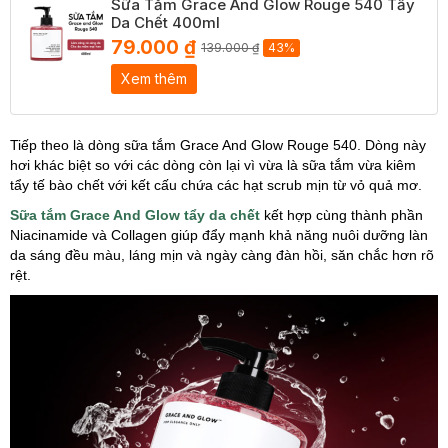
Sữa Tắm Grace And Glow Rouge 540 Tẩy
Da Chết 400ml
79.000 ₫
139.000 ₫
43%
Xem thêm
Tiếp theo là dòng sữa tắm Grace And Glow Rouge 540. Dòng này
hơi khác biệt so với các dòng còn lại vì vừa là sữa tắm vừa kiêm
tẩy tế bào chết với kết cấu chứa các hạt scrub mịn từ vỏ quả mơ.
Sữa tắm Grace And Glow tẩy da chết
kết hợp cùng thành phần
Niacinamide và Collagen giúp đẩy mạnh khả năng nuôi dưỡng làn
da sáng đều màu, láng mịn và ngày càng đàn hồi, săn chắc hơn rõ
rệt.