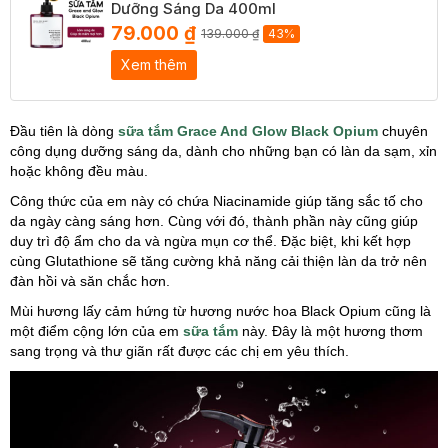
Dưỡng Sáng Da 400ml
79.000 ₫
139.000 ₫
43%
Xem thêm
Đầu tiên là dòng
sữa tắm Grace And Glow Black Opium
chuyên
công dụng dưỡng sáng da, dành cho những bạn có làn da sạm, xỉn
hoặc không đều màu.
Công thức của em này có chứa Niacinamide giúp tăng sắc tố cho
da ngày càng sáng hơn. Cùng với đó, thành phần này cũng giúp
duy trì độ ẩm cho da và ngừa mụn cơ thể. Đặc biệt, khi kết hợp
cùng Glutathione sẽ tăng cường khả năng cải thiện làn da trở nên
đàn hồi và săn chắc hơn.
Mùi hương lấy cảm hứng từ hương nước hoa Black Opium cũng là
một điểm cộng lớn của em
sữa tắm
này. Đây là một hương thơm
sang trọng và thư giãn rất được các chị em yêu thích.