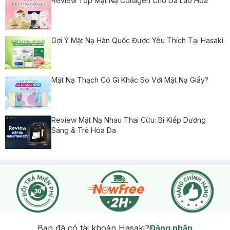
Review Top Mặt Nạ Collagen Cho Da Lão Hóa
Gợi Ý Mặt Nạ Hàn Quốc Được Yêu Thích Tại Hasaki
Mặt Nạ Thạch Có Gì Khác So Với Mặt Nạ Giấy?
Review Mặt Nạ Nhau Thai Cừu: Bí Kiếp Dưỡng
Sáng & Trẻ Hóa Da
Bạn đã có tài khoản Hasaki?
Đăng nhập