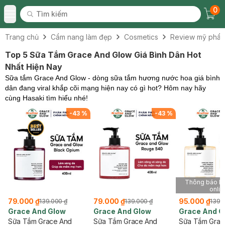
0
Tìm kiếm
Chec
Tìm kiếm
Toggle Menu
Trang chủ
Cẩm nang làm đẹp
Cosmetics
Review mỹ phẩ
Top 5 Sữa Tắm Grace And Glow Giá Bình Dân Hot
Nhất Hiện Nay
Sữa tắm Grace And Glow - dòng sữa tắm hương nước hoa giá bình
dân đang viral khắp cõi mạng hiện nay có gì hot? Hôm nay hãy
cùng Hasaki tìm hiểu nhé!
-
43
%
-
43
%
Thông báo kh
onlin
79.000 ₫
79.000 ₫
95.000 ₫
139.000 ₫
139.000 ₫
139.
Grace And Glow
Grace And Glow
Grace And G
Sữa Tắm Grace And
Sữa Tắm Grace And
Sữa Tắm Grac