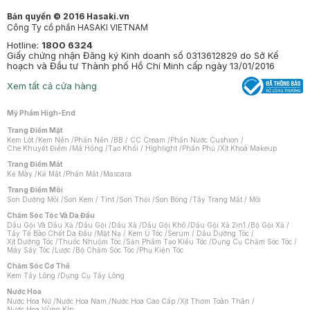
Bản quyền © 2016 Hasaki.vn
Công Ty cổ phần HASAKI VIETNAM
Hotline:
1800 6324
Giấy chứng nhận Đăng ký Kinh doanh số 0313612829 do Sở Kế
hoạch và Đầu tư Thành phố Hồ Chí Minh cấp ngày 13/01/2016
Xem tất cả cửa hàng
Mỹ Phẩm High-End
Trang Điểm Mặt
Kem Lót
/
Kem Nền
/
Phấn Nền
/
BB / CC Cream
/
Phấn Nước Cushion
/
Che Khuyết Điểm
/
Má Hồng
/
Tạo Khối / Highlight
/
Phấn Phủ
/
Xịt Khoá Makeup
Trang Điểm Mắt
Kẻ Mày
/
Kẻ Mắt
/
Phấn Mắt
/
Mascara
Trang Điểm Môi
Son Dưỡng Môi
/
Son Kem / Tint
/
Son Thỏi
/
Son Bóng
/
Tẩy Trang Mắt / Môi
Chăm Sóc Tóc Và Da Đầu
Dầu Gội Và Dầu Xả
/
Dầu Gội
/
Dầu Xả
/
Dầu Gội Khô
/
Dầu Gội Xả 2in1
/
Bộ Gội Xả
/
Tẩy Tế Bào Chết Da Đầu
/
Mặt Nạ / Kem Ủ Tóc
/
Serum / Dầu Dưỡng Tóc
/
Xịt Dưỡng Tóc
/
Thuốc Nhuộm Tóc
/
Sản Phẩm Tạo Kiểu Tóc
/
Dụng Cụ Chăm Sóc Tóc
/
Máy Sấy Tóc
/
Lược
/
Bộ Chăm Sóc Tóc
/
Phụ Kiện Tóc
Chăm Sóc Cơ Thể
Kem Tẩy Lông
/
Dụng Cụ Tẩy Lông
Nước Hoa
Nước Hoa Nữ
/
Nước Hoa Nam
/
Nước Hoa Cao Cấp
/
Xịt Thơm Toàn Thân
/
Nước Hoa Vùng Kín