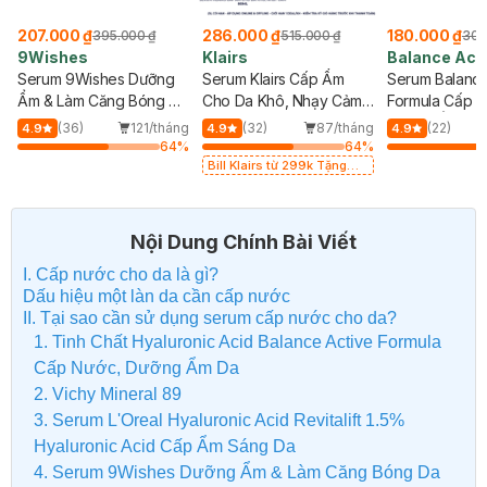
207.000 ₫
286.000 ₫
180.000 ₫
395.000 ₫
515.000 ₫
308
9Wishes
Klairs
Balance Act
Serum 9Wishes Dưỡng
Serum Klairs Cấp Ẩm
Formula
Serum Balance
Ẩm & Làm Căng Bóng Da
Cho Da Khô, Nhạy Cảm
Formula Cấp 
30ml
80ml
Dưỡng Ẩm Da 
g
(36)
121/tháng
(32)
87/tháng
(22)
4.9
4.9
4.9
%
64
%
64
%
Bill Klairs từ 299k Tặng
Mặt Nạ Làm Dịu Da & Kiểm
Soát Dầu Nhờn 25ml (SL
Có Hạn)
Nội Dung Chính Bài Viết
I. Cấp nước cho da là gì?
Dấu hiệu một làn da cần cấp nước
II. Tại sao cần sử dụng serum cấp nước cho da?
1. Tinh Chất Hyaluronic Acid Balance Active Formula
Cấp Nước, Dưỡng Ẩm Da
2. Vichy Mineral 89
3. Serum L'Oreal Hyaluronic Acid Revitalift 1.5%
Hyaluronic Acid Cấp Ẩm Sáng Da
4. Serum 9Wishes Dưỡng Ẩm & Làm Căng Bóng Da