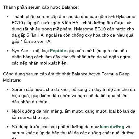
Thành phần serum cấp nước Balance:
Thành phần serum cấp ẩm cho da dầu bao gồm 5% Hylasome
EG10 giúp giữ nước gấp 5 lần HA – chất dưỡng ẩm được sử
dụng rất nhiều trong mỹ phẩm. Hylasome EG10 cấp nước cho
da gấp 5 lần HA, ngoài ra còn chống oxy hóa cho da hiệu quả
gấp 4 lần so với HA.
Syn-Ake – một loại
Peptide
giúp xóa mờ hiệu quả các nếp
nhăn bằng cách làm đầy các vết nhăn trên da và ngăn ngừa
các nếp nhăn mới xuất hiện.
Công dụng serum cấp ẩm tốt nhất Balance Active Formula Deep
Moisture:
Serum cấp nước cho da khô , bổ sung và duy trì độ ẩm cho da
hiệu quả, giúp kiềm dầu nhờn và hạn chế da tiết quá nhiều
dầu nhờn dư thừa.
Nuôi dưỡng da mịn màng, ẩm mượt, căng mướt, loại bỏ làn da
sần sùi và khô ráp.
Sử dụng trước các sản phẩm dưỡng da như
kem dưỡng
và
serum khác giúp da hấp thụ tối đa các dưỡng chất nuôi dưỡng
da.