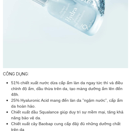
CÔNG DỤNG:
51% chiết xuất nước dừa cấp ẩm làn da ngay tức thì và điều
chỉnh độ ẩm, dầu thừa trên da, tạo màng dưỡng ẩm lên đến
48h.
25% Hyaluronic Acid mang đến làn da ”ngậm nước”, cấp ẩm
da hoàn hảo.
Chiết xuất dầu Squalance giúp duy trì sự mềm mại, tăng khả
năng bảo vệ da.
Chiết xuất cây Baobap cung cấp đâỳ đủ những dưỡng chất
trên da