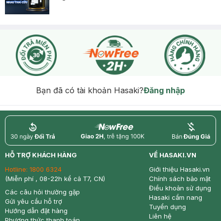
Bạn đã có tài khoản Hasaki?
Đăng nhập
return
nowfree
price
HỖ TRỢ KHÁCH HÀNG
VỀ HASAKI.VN
Hotline:
1800 6324
Giới thiệu Hasaki.vn
(Miễn phí , 08-22h kể cả T7, CN)
Chính sách bảo mật
Điều khoản sử dụng
Các câu hỏi thường gặp
Hasaki cẩm nang
Gửi yêu cầu hỗ trợ
Tuyển dụng
Hướng dẫn đặt hàng
Liên hệ
Phương thức thanh toán