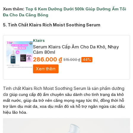
​Xem thêm:
Top 6 Kem Dưỡng Dưới 500k Giúp Dưỡng Ẩm Tối
Đa Cho Da Căng Bóng
5. Tinh Chất Klairs Rich Moist Soothing Serum
Klairs
Serum Klairs Cấp Ẩm Cho Da Khô, Nhạy
Cảm 80ml
286.000 ₫
515.000 ₫
44%
Xem thêm
Tinh chất Klairs Rich Moist Soothing Serum là sản phẩm dưỡng
da g
iúp cung cấp độ ẩm chuyên sâu dành cho tình trạng da khô
mất nước, giúp da trở nên căng mọng ngay tức thì, đồng thời hỗ
trợ làm dịu mát da, xoa dịu mẩn đỏ và hỗ trợ ngăn ngừa các dấu
hiệu lão hóa.