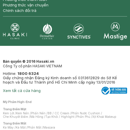
Phương thức vận chuyển
Chính sách đổi trả
Synctives
Clinic
Dermahair
Mastige
Bản quyền © 2016 Hasaki.vn
Công Ty cổ phần HASAKI VIETNAM
Hotline:
1800 6324
Giấy chứng nhận Đăng ký Kinh doanh số 0313612829 do Sở Kế
hoạch và Đầu tư Thành phố Hồ Chí Minh cấp ngày 13/01/2016
Xem tất cả cửa hàng
Mỹ Phẩm High-End
Trang Điểm Mặt
Kem Lót
/
Kem Nền
/
Phấn Nền
/
BB / CC Cream
/
Phấn Nước Cushion
/
Che Khuyết Điểm
/
Má Hồng
/
Tạo Khối / Highlight
/
Phấn Phủ
/
Xịt Khoá Makeup
Trang Điểm Mắt
Kẻ Mày
/
Kẻ Mắt
/
Phấn Mắt
/
Mascara