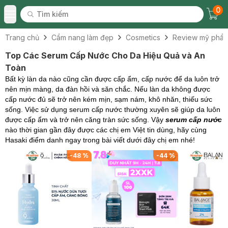
0
Tìm kiếm
Chec
Tìm kiếm
Toggle Menu
Trang chủ
Cẩm nang làm đẹp
Cosmetics
Review mỹ phẩ
Top Các Serum Cấp Nước Cho Da Hiệu Quả và An
Toàn
Bất kỳ làn da nào cũng cần được cấp ẩm, cấp nước để da luôn trở
nên mịn màng, da đàn hồi và săn chắc. Nếu làn da không được
cấp nước đủ sẽ trở nên kém mịn, sạm nám, khô nhăn, thiếu sức
sống. Việc sử dụng serum cấp nước thường xuyên sẽ giúp da luôn
được cấp ẩm và trở nên căng tràn sức sống.
Vậy
serum cấp nước
nào thời gian gần đây được các chị em Việt tin dùng, hãy cùng
Hasaki điểm danh ngay trong bài viết dưới đây chị em nhé!
%
-
48
%
-
44
%