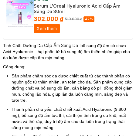
Serum L'Oreal Hyaluronic Acid Cấp Ẩm
Sáng Da 30ml
302.000 ₫
519.000 ₫
42%
Xem thêm
Cấp Ẩm Sáng Da
Tinh Chất Dưỡng Da
bổ sung độ ẩm có chứa
Acid Hyaluronic – hạt phân tử bổ sung độ ẩm thiên nhiên giúp cho
da luôn được cấp ẩm mịn màng.
Công dụng:
Sản phẩm chăm sóc da được chiết xuất từ các thành phần có
nguồn gốc từ thiên nhiên, an toàn cho da. Sản phẩm cung cấp
dưỡng chất và bổ sung độ ẩm, cân bằng độ pH đồng thời giảm
mụn, chống lão hóa, giúp làn da luôn căng mịn, sáng đẹp và
tươi trẻ.
Thành phần chủ yếu: chất chiết xuất Acid Hyaluronic (9,800
mg), bổ sung độ ẩm tức thì, cải thiện tình trạng da khô, mất
nước và thô ráp, duy trì độ ẩm cho da luôn trong trạng thái
căng mọng mịn màng.