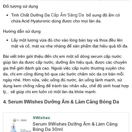
Đối tượng sử dụng
Cấp Ẩm Sáng Da
Tinh Chất Dưỡng Da
bổ sung độ ẩm có
chứa Acid Hyaluronic dùng được cho mọi làn da.
Hướng dẫn sử dụng
Lấy một lượng vừa đủ cho vào lòng bàn tay và thoa đều lên
mặt và cổ, mát xa nhẹ nhàng để sản phẩm đạt hiệu quả tối đa.
Bài viết trên giới thiệu đến chị em một số dòng serum cấp nước
giúp làn da được cấp nước, dưỡng ẩm hiệu quả, được các chuyên
gia thế giới đánh giá cao. Ngoài việc cấp nước thường xuyên cho
da, chị em cũng đừng bỏ qua các bước chăm sóc da cơ bản mỗi
ngày nhé. Hơn nữa, việc uống đủ nước, ăn uống lành mạnh, sử
dụng kem chống nắng để tránh tác nhân xấu, chế độ sinh hoạt hợp
lý,.. sẽ giúp chị em luôn có một làn da khỏe mạnh.
4.
Serum 9Wishes Dưỡng Ẩm & Làm Căng Bóng Da
9Wishes
Serum 9Wishes Dưỡng Ẩm & Làm Căng
Bóng Da 30ml