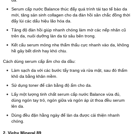
Serum cấp nước Balance thúc đẩy quá trình tái tạo tế bào da
mới, tăng sản sinh collagen cho da đàn hồi săn chắc đồng thời
đẩy lùi các dấu hiệu lão hóa da.
Tăng độ đàn hồi giúp nhanh chóng làm mờ các nếp nhăn cũ
trên da, nuôi dưỡng làn da từ sâu bên trong.
Kết cấu serum mỏng nhẹ thẩm thấu cực nhanh vào da, không
hề gây bết dính hay khó chịu.
Cách dùng serum cấp ẩm cho da dầu:
Làm sạch da với các bước tẩy trang và rửa mặt, sau đó thấm
khô da bằng khăn mềm.
Sử dụng toner để cân bằng độ ẩm cho da.
Lấy một lượng tinh chất serum cấp nước Balance vừa đủ,
dùng ngón tay trỏ, ngón giữa và ngón áp út thoa đều serum
lên da.
Dùng đều đặn hằng ngày để làn da được cải thiện nhanh
chóng.
2. Vichy Mineral 89