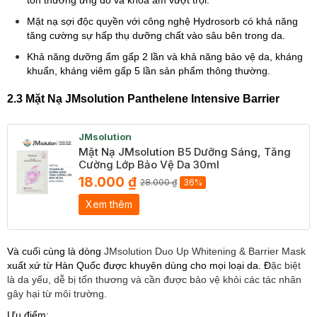
tổn thương ửng đỏ và khóa ẩm vượt trội.
Mặt nạ sợi độc quyền với công nghệ Hydrosorb có khả năng
tăng cường sự hấp thụ dưỡng chất vào sâu bên trong da.
Khả năng dưỡng ẩm gấp 2 lần và khả năng bảo vệ da, kháng
khuẩn, kháng viêm gấp 5 lần sản phẩm thông thường.
2.3 Mặt Nạ JMsolution Panthelene Intensive Barrier
JMsolution
Mặt Nạ JMsolution B5 Dưỡng Sáng, Tăng
Cường Lớp Bảo Vệ Da 30ml
18.000 ₫
28.000 ₫
36%
Xem thêm
Và cuối cùng là dòng
JMsolution Duo Up Whitening & Barrier Mask
xuất xứ từ Hàn Quốc được khuyên dùng cho mọi loại da. Đ
ặc biệt
là da yếu, dễ bị tổn thương và cần được bảo vệ khỏi các tác nhân
gây hại từ môi trường.
Ưu điểm: