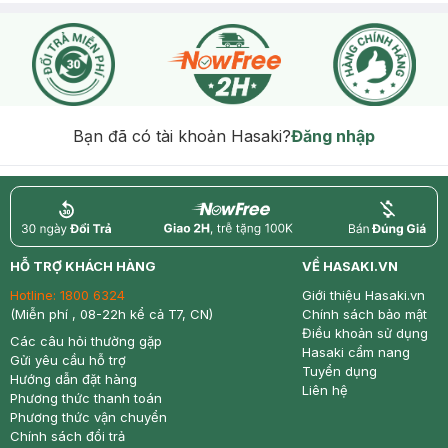
Bạn đã có tài khoản Hasaki?
Đăng nhập
return
nowfree
price
HỖ TRỢ KHÁCH HÀNG
VỀ HASAKI.VN
Hotline:
1800 6324
Giới thiệu Hasaki.vn
(Miễn phí , 08-22h kể cả T7, CN)
Chính sách bảo mật
Điều khoản sử dụng
Các câu hỏi thường gặp
Hasaki cẩm nang
Gửi yêu cầu hỗ trợ
Tuyển dụng
Hướng dẫn đặt hàng
Liên hệ
Phương thức thanh toán
Phương thức vận chuyển
Chính sách đổi trả