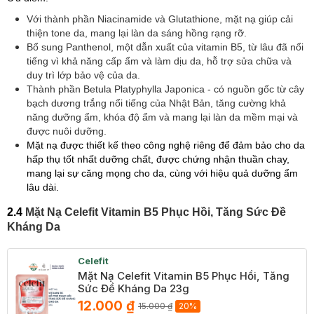
Với thành phần Niacinamide và Glutathione, mặt nạ giúp cải
thiện tone da, mang lại làn da sáng hồng rạng rỡ.
Bổ sung Panthenol, một dẫn xuất của vitamin B5, từ lâu đã nổi
tiếng vì khả năng cấp ẩm và làm dịu da, hỗ trợ sửa chữa và
duy trì lớp bảo vệ của da.
Thành phần Betula Platyphylla Japonica - có nguồn gốc từ cây
bạch dương trắng nổi tiếng của Nhật Bản, tăng cường khả
năng dưỡng ẩm, khóa độ ẩm và mang lại làn da mềm mại và
được nuôi dưỡng.
Mặt nạ được thiết kế theo công nghệ riêng để đảm bảo cho da
hấp thụ tốt nhất dưỡng chất, được chứng nhận thuần chay,
mang lại sự căng mọng cho da, cùng với hiệu quả dưỡng ẩm
lâu dài.
​2.4
Mặt Nạ Celefit Vitamin B5 Phục Hồi, Tăng Sức Đề
Kháng Da
Celefit
Mặt Nạ Celefit Vitamin B5 Phục Hồi, Tăng
Sức Đề Kháng Da 23g
12.000 ₫
15.000 ₫
20%