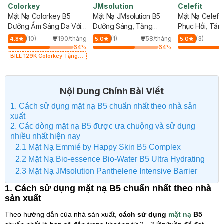
Colorkey
JMsolution
Celefit
Mặt Nạ Colorkey B5
Mặt Nạ JMsolution B5
Mặt Nạ Celefit
Dưỡng Ẩm Sáng Da Với
Dưỡng Sáng, Tăng
Phục Hồi, Tăn
Niacinamide 25ml
Cường Lớp Bảo Vệ Da
Kháng Da 23g
g
(10)
190/tháng
(1)
58/tháng
(3)
4.8
5.0
5.0
30ml
%
64
%
64
%
BILL 129K Colorkey Tặng
01 Gương Trang Điểm
Colorkey (SL có hạn)
Nội Dung Chính Bài Viết
1. Cách sử dụng mặt nạ B5 chuẩn nhất theo nhà sản
xuất
2. Các dòng mặt nạ B5 được ưa chuộng và sử dụng
nhiều nhất hiện nay
2.1 Mặt Nạ Emmié by Happy Skin B5 Complex
2.2 Mặt Nạ Bio-essence Bio-Water B5 Ultra Hydrating
2.3 Mặt Nạ JMsolution Panthelene Intensive Barrier
1. Cách sử dụng mặt nạ B5 chuẩn nhất theo nhà
sản xuất
Theo hướng dẫn của nhà sản xuất,
cách sử dụng
mặt nạ
B5