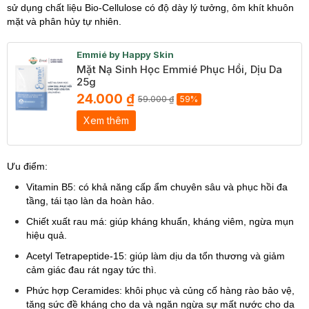
sử dụng chất liệu Bio-Cellulose có độ dày lý tưởng, ôm khít khuôn
mặt và phân hủy tự nhiên.
Emmié by Happy Skin
Mặt Nạ Sinh Học Emmié Phục Hồi, Dịu Da
25g
24.000 ₫
59.000 ₫
59%
Xem thêm
Ưu điểm:
Vitamin B5: có khả năng cấp ẩm chuyên sâu và phục hồi đa
tầng, tái tạo làn da hoàn hảo.
Chiết xuất rau má: giúp kháng khuẩn, kháng viêm, ngừa mụn
hiệu quả.
Acetyl Tetrapeptide-15: giúp làm dịu da tổn thương và giảm
cảm giác đau rát ngay tức thì.
Phức hợp Ceramides: khôi phục và củng cố hàng rào bảo vệ,
tăng sức đề kháng cho da và ngăn ngừa sự mất nước cho da