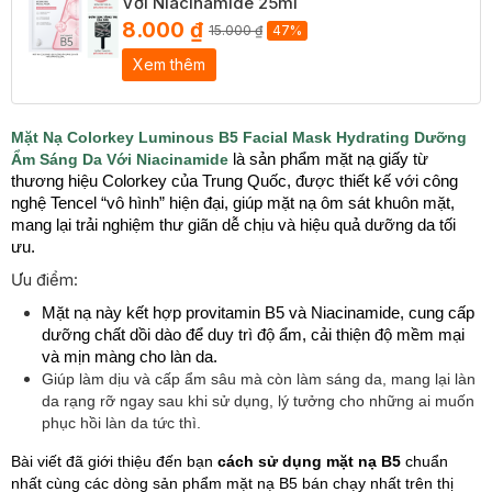
Với Niacinamide 25ml
8.000 ₫
15.000 ₫
47%
Xem thêm
Mặt Nạ Colorkey Luminous B5 Facial Mask Hydrating Dưỡng
Ẩm Sáng Da Với Niacinamide
là sản phẩm mặt nạ giấy từ
thương hiệu Colorkey của Trung Quốc, được thiết kế với công
nghệ Tencel “vô hình” hiện đại, giúp mặt nạ ôm sát khuôn mặt,
mang lại trải nghiệm thư giãn dễ chịu và hiệu quả dưỡng da tối
ưu.
Ưu điểm:
Mặt nạ này kết hợp provitamin B5 và Niacinamide, cung cấp
dưỡng chất dồi dào để duy trì độ ẩm, cải thiện độ mềm mại
và mịn màng cho làn da.
Giúp làm dịu và cấp ẩm sâu mà còn làm sáng da, mang lại làn
da rạng rỡ ngay sau khi sử dụng, lý tưởng cho những ai muốn
phục hồi làn da tức thì.
Bài viết đã giới thiệu đến bạn
cách sử dụng mặt nạ B5
chuẩn
nhất cùng các dòng sản phẩm mặt nạ B5 bán chạy nhất trên thị