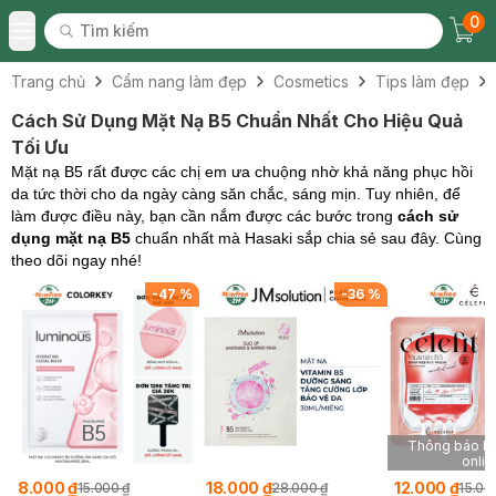
0
Tìm kiếm
Chec
Tìm kiếm
Toggle Menu
Trang chủ
Cẩm nang làm đẹp
Cosmetics
Tips làm đẹp
Cách Sử Dụng Mặt Nạ B5 Chuẩn Nhất Cho Hiệu Quả
Tối Ưu
Mặt nạ B5 rất được các chị em ưa chuộng nhờ khả năng phục hồi
da tức thời cho da ngày càng săn chắc, sáng mịn. Tuy nhiên, để
làm được điều này, bạn cần nắm được các bước trong
cách sử
dụng mặt nạ B5
chuẩn nhất mà Hasaki sắp chia sẻ sau đây. Cùng
theo dõi ngay nhé!
%
-
47
%
-
36
%
Thông báo kh
onlin
8.000 ₫
18.000 ₫
12.000 ₫
15.000 ₫
28.000 ₫
15.00