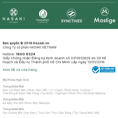
Synctives
Clinic
Dermahair
Mastige
Bản quyền © 2016 Hasaki.vn
Công Ty cổ phần HASAKI VIETNAM
Hotline:
1800 6324
Giấy chứng nhận Đăng ký Kinh doanh số 0313612829 do Sở Kế
hoạch và Đầu tư Thành phố Hồ Chí Minh cấp ngày 13/01/2016
Xem tất cả cửa hàng
Mỹ Phẩm High-End
Trang Điểm Mặt
Kem Lót
/
Kem Nền
/
Phấn Nền
/
BB / CC Cream
/
Phấn Nước Cushion
/
Che Khuyết Điểm
/
Má Hồng
/
Tạo Khối / Highlight
/
Phấn Phủ
/
Xịt Khoá Makeup
Trang Điểm Mắt
Kẻ Mày
/
Kẻ Mắt
/
Phấn Mắt
/
Mascara
Trang Điểm Môi
Son Dưỡng Môi
/
Son Kem / Tint
/
Son Thỏi
/
Son Bóng
/
Tẩy Trang Mắt / Môi