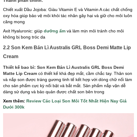
Thành phần chính:
Chiết xuất Dầu Jojoba: Giàu Vitamin E và Vitamin A các chất chống
oxy hóa giúp bảo vệ môi khỏi tác nhân gây hại và giữ cho môi luôn
căng mọng
Axit Hyaluronic: giúp
dưỡng ẩm
và làm mịn môi tránh cho môi
không bị bong tróc da
2.2 Son Kem Bán Lì Australis GRL Boss Demi Matte Lip
Cream
Thiết kế bao bì: Son Kem Bán Lì Australis GRL Boss Demi
Matte Lip Cream
có thiết kế khá đẹp mắt, cầm chắc tay. Thân son
và nắp son được tráng gương tinh tế kết hợp với dòng chữ nổi làm
cho sản phẩm cực kỳ nổi bật và bắt mắt. Sản phẩm nắp vặn dễ
dàng sử dụng và bảo quản được chất son bên trong
Xem thêm:
Review Các Loại Son Môi Tốt Nhất Hiện Nay Giá
Dưới 300k