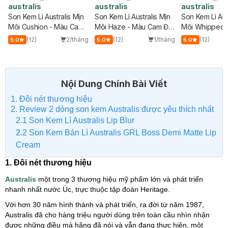
australis
australis
australis
Son Kem Lì Australis Mịn
Son Kem Lì Australis Mịn
Son Kem Lì Aus
Môi Cushion - Màu Cam
Môi Haze - Màu Cam Đất
Môi Whipped-
Cháy 4g
4g
Cherry 4g
g
(12)
2/tháng
(12)
1/tháng
(12)
5.0
5.0
5.0
Nội Dung Chính Bài Viết
1. Đôi nét thương hiệu
2. Review 2 dòng son kem Australis được yêu thích nhất
2.1 Son Kem Lì Australis Lip Blur
2.2 Son Kem Bán Lì Australis GRL Boss Demi Matte Lip
Cream
1. Đôi nét thương hiệu
Australis
một trong 3 thương hiệu mỹ phẩm lớn và phát triển
nhanh nhất nước Úc, trực thuộc tập đoàn Heritage.
Với hơn 30 năm hình thành và phát triển, ra đời từ năm 1987,
Australis đã cho hàng triệu người dùng trên toàn cầu nhìn nhận
được những điều mà hãng đã nói và vẫn đang thực hiện, một