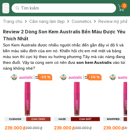
0
Tìm kiếm
Chec
Tìm kiếm
Toggle Menu
Trang chủ
Cẩm nang làm đẹp
Cosmetics
Review mỹ phẩ
Review 2 Dòng Son Kem Australis Bền Màu Được Yêu
Thích Nhất
Son Kem Australis được nhiều người nhắc đến gần đây vì độ lì và
bền màu siêu đỉnh của em nó. Khiến hội chị em mê mệt và bảng
màu son thì cực kỳ theo xu hướng phương Tây mà các nàng đang
theo đuổi. Vậy ta cùng xem có nên đưa
son kem Australis
vào túi
nàng không nhé?
%
-
20
%
-
20
%
239.000 ₫
239.000 ₫
239.000 ₫
300.000 ₫
300.000 ₫
300