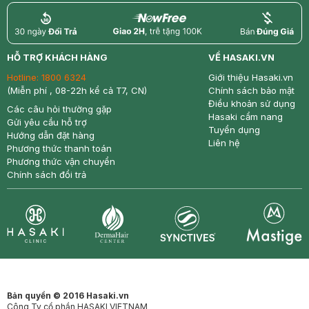
return
nowfree
price
HỖ TRỢ KHÁCH HÀNG
VỀ HASAKI.VN
Hotline:
1800 6324
Giới thiệu Hasaki.vn
(Miễn phí , 08-22h kể cả T7, CN)
Chính sách bảo mật
Điều khoản sử dụng
Các câu hỏi thường gặp
Hasaki cẩm nang
Gửi yêu cầu hỗ trợ
Tuyển dụng
Hướng dẫn đặt hàng
Liên hệ
Phương thức thanh toán
Phương thức vận chuyển
Chính sách đổi trả
Synctives
Clinic
Dermahair
Mastige
Bản quyền © 2016 Hasaki.vn
Công Ty cổ phần HASAKI VIETNAM