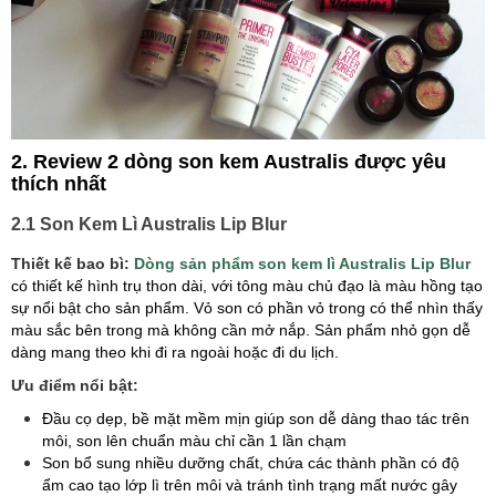
2. Review 2 dòng son kem Australis được yêu
thích nhất
2.1 Son Kem Lì Australis Lip Blur
Thiết kế bao bì:
Dòng sản phẩm son kem lì Australis Lip Blur
có thiết kế hình trụ thon dài, với tông màu chủ đạo là màu hồng tạo
sự nổi bật cho sản phẩm. Vỏ son có phần vỏ trong có thể nhìn thấy
màu sắc bên trong mà không cần mở nắp. Sản phẩm nhỏ gọn dễ
dàng mang theo khi đi ra ngoài hoặc đi du lịch.
Ưu điểm nổi bật:
Đầu cọ dẹp, bề mặt mềm mịn giúp son dễ dàng thao tác trên
môi, son lên chuẩn màu chỉ cần 1 lần chạm
Son bổ sung nhiều dưỡng chất, chứa các thành phần có độ
ẩm cao tạo lớp lì trên môi và tránh tình trạng mất nước gây