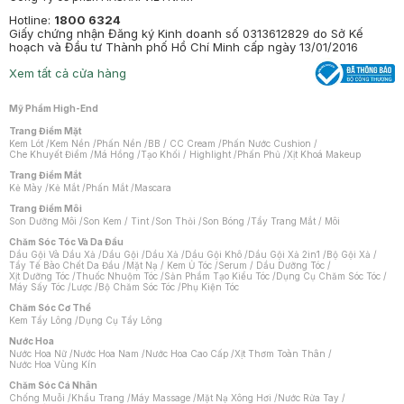
Hotline:
1800 6324
Giấy chứng nhận Đăng ký Kinh doanh số 0313612829 do Sở Kế
hoạch và Đầu tư Thành phố Hồ Chí Minh cấp ngày 13/01/2016
Xem tất cả cửa hàng
Mỹ Phẩm High-End
Trang Điểm Mặt
Kem Lót
/
Kem Nền
/
Phấn Nền
/
BB / CC Cream
/
Phấn Nước Cushion
/
Che Khuyết Điểm
/
Má Hồng
/
Tạo Khối / Highlight
/
Phấn Phủ
/
Xịt Khoá Makeup
Trang Điểm Mắt
Kẻ Mày
/
Kẻ Mắt
/
Phấn Mắt
/
Mascara
Trang Điểm Môi
Son Dưỡng Môi
/
Son Kem / Tint
/
Son Thỏi
/
Son Bóng
/
Tẩy Trang Mắt / Môi
Chăm Sóc Tóc Và Da Đầu
Dầu Gội Và Dầu Xả
/
Dầu Gội
/
Dầu Xả
/
Dầu Gội Khô
/
Dầu Gội Xả 2in1
/
Bộ Gội Xả
/
Tẩy Tế Bào Chết Da Đầu
/
Mặt Nạ / Kem Ủ Tóc
/
Serum / Dầu Dưỡng Tóc
/
Xịt Dưỡng Tóc
/
Thuốc Nhuộm Tóc
/
Sản Phẩm Tạo Kiểu Tóc
/
Dụng Cụ Chăm Sóc Tóc
/
Máy Sấy Tóc
/
Lược
/
Bộ Chăm Sóc Tóc
/
Phụ Kiện Tóc
Chăm Sóc Cơ Thể
Kem Tẩy Lông
/
Dụng Cụ Tẩy Lông
Nước Hoa
Nước Hoa Nữ
/
Nước Hoa Nam
/
Nước Hoa Cao Cấp
/
Xịt Thơm Toàn Thân
/
Nước Hoa Vùng Kín
Chăm Sóc Cá Nhân
Chống Muỗi
/
Khẩu Trang
/
Máy Massage
/
Mặt Nạ Xông Hơi
/
Nước Rửa Tay
/