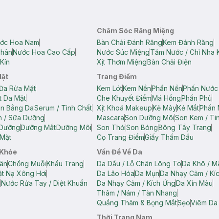
Chăm Sóc Răng Miệng
ớc Hoa Nam
Bàn Chải Đánh Răng
Kem Đánh Răng
Thân
Nước Hoa Cao Cấp
Nước Súc Miệng
Tăm Nước / Chỉ Nha 
Kín
Xịt Thơm Miệng
Bàn Chải Điện
Mặt
Trang Điểm
ữa Rửa Mặt
Kem Lót
Kem Nền
Phấn Nền
Phấn Nước
t Da Mặt
Che Khuyết Điểm
Má Hồng
Phấn Phủ
ân Bằng Da
Serum / Tinh Chất
Xịt Khoá Makeup
Kẻ Mày
Kẻ Mắt
Phấn 
n / Sữa Dưỡng
Mascara
Son Dưỡng Môi
Son Kem / Tin
 Dưỡng
Dưỡng Mắt
Dưỡng Môi
Son Thỏi
Son Bóng
Bông Tẩy Trang
Mặt
Cọ Trang Điểm
Giấy Thấm Dầu
 Khỏe
Vấn Đề Về Da
ân
Chống Muỗi
Khẩu Trang
Da Dầu / Lỗ Chân Lông To
Da Khô / M
t Nạ Xông Hơi
Da Lão Hóa
Da Mụn
Da Nhạy Cảm / Kí
g
Nước Rửa Tay / Diệt Khuẩn
Da Nhạy Cảm / Kích Ứng
Da Xỉn Màu
Thâm / Nám / Tàn Nhang
Quầng Thâm & Bọng Mắt
Sẹo
Viêm Da
Thời Trang Nam