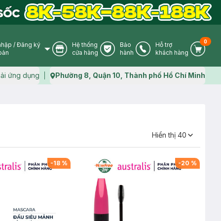
0
nhập
/
Đăng ký
Hệ thống
Bảo
Hỗ trợ
User Icon
Store Icon
Warranty Icon
Phone Icon
Cart I
oản
cửa hàng
hành
khách hàng
ải ứng dụng
Phường 8, Quận 10, Thành phố Hồ Chí Minh
Map icon
Hiển thị
40
-
18
%
-
20
%