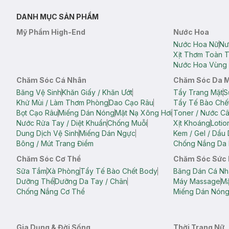
DANH MỤC SẢN PHẨM
Mỹ Phẩm High-End
Nước Hoa
Nước Hoa Nữ
Nư
Xịt Thơm Toàn 
Nước Hoa Vùng 
Chăm Sóc Cá Nhân
Chăm Sóc Da 
Băng Vệ Sinh
Khăn Giấy / Khăn Ướt
Tẩy Trang Mặt
S
Khử Mùi / Làm Thơm Phòng
Dao Cạo Râu
Tẩy Tế Bào Chế
Bọt Cạo Râu
Miếng Dán Nóng
Mặt Nạ Xông Hơi
Toner / Nước C
Nước Rửa Tay / Diệt Khuẩn
Chống Muỗi
Xịt Khoáng
Lotio
Dung Dịch Vệ Sinh
Miếng Dán Ngực
Kem / Gel / Dầu
Bông / Mút Trang Điểm
Chống Nắng Da 
Chăm Sóc Cơ Thể
Chăm Sóc Sức
Sữa Tắm
Xà Phòng
Tẩy Tế Bào Chết Body
Băng Dán Cá Nh
Dưỡng Thể
Dưỡng Da Tay / Chân
Máy Massage
Mặ
Chống Nắng Cơ Thể
Miếng Dán Nón
Gia Dụng & Đời Sống
Thời Trang Nữ