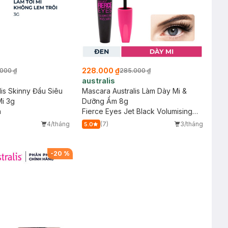
228.000 ₫
000 ₫
285.000 ₫
australis
lis Skinny Đầu Siêu
Mascara Australis Làm Dày Mi &
i 3g
Dưỡng Ẩm 8g
a
Fierce Eyes Jet Black Volumising
Mascara
4/tháng
(7)
3/tháng
5.0
-
20
%