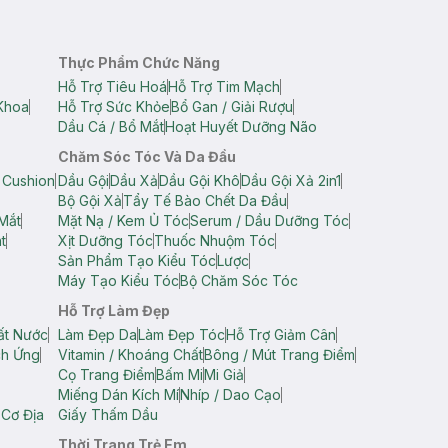
Thực Phẩm Chức Năng
Hỗ Trợ Tiêu Hoá
Hỗ Trợ Tim Mạch
Khoa
Hỗ Trợ Sức Khỏe
Bổ Gan / Giải Rượu
Dầu Cá / Bổ Mắt
Hoạt Huyết Dưỡng Não
Chăm Sóc Tóc Và Da Đầu
 Cushion
Dầu Gội
Dầu Xả
Dầu Gội Khô
Dầu Gội Xả 2in1
Bộ Gội Xả
Tẩy Tế Bào Chết Da Đầu
Mắt
Mặt Nạ / Kem Ủ Tóc
Serum / Dầu Dưỡng Tóc
t
Xịt Dưỡng Tóc
Thuốc Nhuộm Tóc
Sản Phẩm Tạo Kiểu Tóc
Lược
Máy Tạo Kiểu Tóc
Bộ Chăm Sóc Tóc
Hỗ Trợ Làm Đẹp
ất Nước
Làm Đẹp Da
Làm Đẹp Tóc
Hỗ Trợ Giảm Cân
ch Ứng
Vitamin / Khoáng Chất
Bông / Mút Trang Điểm
Cọ Trang Điểm
Bấm Mi
Mi Giả
Miếng Dán Kích Mí
Nhíp / Dao Cạo
 Cơ Địa
Giấy Thấm Dầu
Thời Trang Trẻ Em