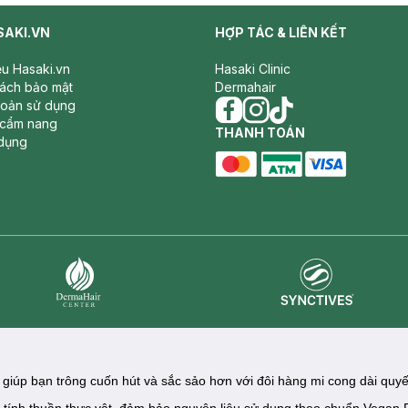
SAKI.VN
HỢP TÁC & LIÊN KẾT
iệu Hasaki.vn
Hasaki Clinic
sách bảo mật
Dermahair
hoản sử dụng
 cẩm nang
facebook
THANH TOÁN
instagram
tiktok
dụng
master card
ATM card
visa card
Synctives
Dermahair
giúp bạn trông cuốn hút và sắc sảo hơn với đôi hàng mi cong dài quyế