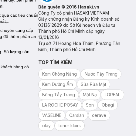
Friendly. Sản phẩm
mi.
Bản quyền © 2016 Hasaki.vn
Công Ty cổ phần HASAKI VIETNAM
 qua các tiêu chuẩn
Giấy chứng nhận Đăng ký Kinh doanh số
ắt,...
0313612829 do Sở Kế hoạch và Đầu tư
 chuyên cung cấp
Thành phố Hồ Chí Minh cấp ngày
ng để thêm phần an
13/01/2016
Trụ sở: 71 Hoàng Hoa Thám, Phường Tân
Bình, Thành phố Hồ Chí Minh
. Số lượng sản
TOP TÌM KIẾM
ể khách hàng có
Kem Chống Nắng
Nước Tẩy Trang
Kem Dưỡng Ẩm
Sữa Rửa Mặt
Bông Tẩy Trang
Mặt Nạ
LOREAL
LA ROCHE POSAY
Son
Obagi
VASELINE
Carslan
cerave
olay
toner klairs