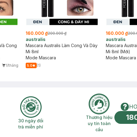
160.000 ₫
160.000 ₫
200.000 ₫
200.
australis
australis
 Và Cong
Mascara Australis Làm Cong Và Dày
Mascara Austra
Mi 8ml
Mi 8ml (Mới)
a
Mode Mascara
Mode Mascara
1/tháng
(1)
5.0
HO
18
n phí 2H
30 ngày đổi trả miễn phí
Thương hiệu uy 
Thương hiệu
30 ngày đổi
uy tín toàn
trả miễn phí
cầu