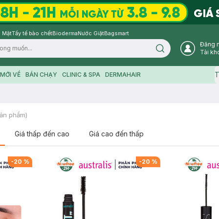
 Mặt
Tẩy tế bào chết
Bioderma
Nước Giặt
Bagsmart
Đăng 
Search icon
Tài kh
T
MỚI VỀ
BÁN CHẠY
CLINIC & SPA
DERMAHAIR
ản phẩm)
Giá thấp đến cao
Giá cao đến thấp
-
20
%
-
20
%