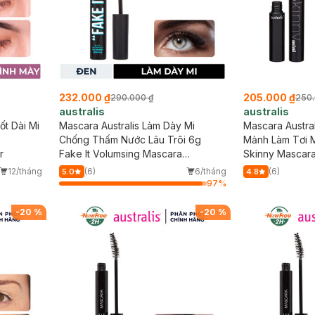
232.000 ₫
205.000 ₫
290.000 ₫
250.
australis
australis
ốt Dài Mi
Mascara Australis Làm Dày Mi
Mascara Austra
Chống Thấm Nước Lâu Trôi 6g
Mảnh Làm Tơi M
r
Fake It Volumsing Mascara
Skinny Mascar
Waterproof
12/tháng
(6)
6/tháng
(6)
5.0
4.8
97
%
-
20
%
-
20
%