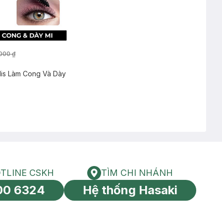
000 ₫
lis Làm Cong Và Dày
TLINE CSKH
TÌM CHI NHÁNH
HOTLINE CSKH
Tìm chi nhánh
00 6324
Hệ thống Hasaki
tín toàn cầu