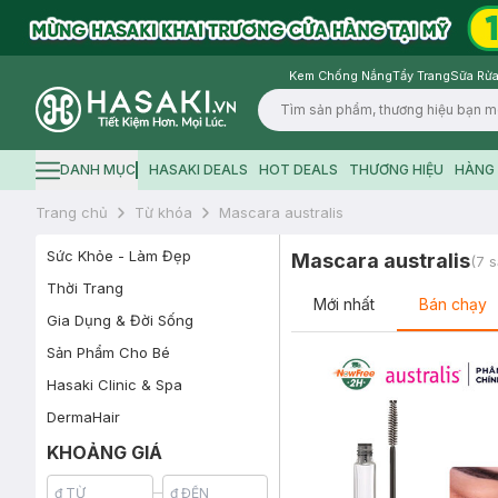
Kem Chống Nắng
Tẩy Trang
Sữa Rửa
Logo
DANH MỤC
HASAKI DEALS
HOT DEALS
THƯƠNG HIỆU
HÀNG 
Hamburger icon
Trang chủ
Từ khóa
Mascara australis
Sức Khỏe - Làm Đẹp
Mascara australis
(
7
s
Thời Trang
Mới nhất
Bán chạy
Gia Dụng & Đời Sống
Sản Phẩm Cho Bé
Hasaki Clinic & Spa
DermaHair
KHOẢNG GIÁ