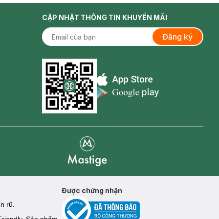
CẬP NHẬT THÔNG TIN KHUYẾN MÃI
Đăng ký
Appstore icon
Goolge Play icon
Mastige
Được chứng nhận
n rũ.