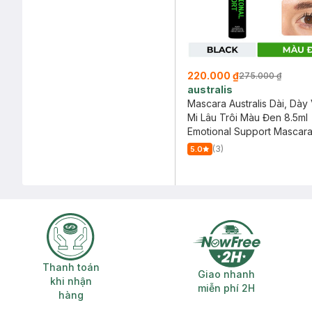
220.000 ₫
275.000 ₫
australis
Mascara Australis Dài, Dày
Mi Lâu Trôi Màu Đen 8.5ml
Emotional Support Mascar
(3)
5.0
Thanh toán khi nhận hàng
Giao nhanh miễ
Thanh toán
Giao nhanh
khi nhận
miễn phí 2H
hàng