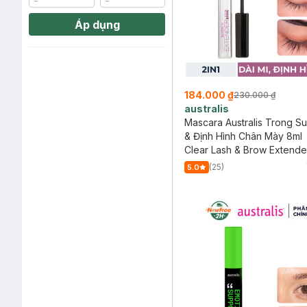
Áp dụng
184.000 ₫
230.000 ₫
australis
Mascara Australis Trong Su
& Định Hình Chân Mày 8ml
Clear Lash & Brow Extende
(25)
5.0