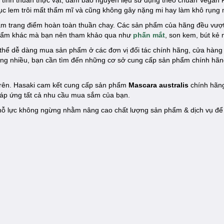
h tính thuần thực vật, đảm bảo nguyên liệu sử dụng theo chuẩn Vegan 
 cục lem trôi mất thẩm mĩ và cũng không gây nặng mi hay làm khô rụng 
hẩm trang điểm hoàn toàn thuần chay. Các sản phẩm của hãng đều vượt
phẩm khác mà bạn nên tham khảo qua như
phấn mắt
, son kem, bút kẻ m
thể dễ dàng mua sản phẩm ở các đơn vị đối tác chính hãng, cửa hàng
càng nhiều, bạn cần tìm đến những cơ sở cung cấp sản phẩm chính hã
 trên. Hasaki cam kết cung cấp sản phẩm
Mascara australis
chính hãng
đáp ứng tất cả nhu cầu mua sắm của bạn.
ôn nỗ lực không ngừng nhằm nâng cao chất lượng sản phẩm & dịch vụ đ