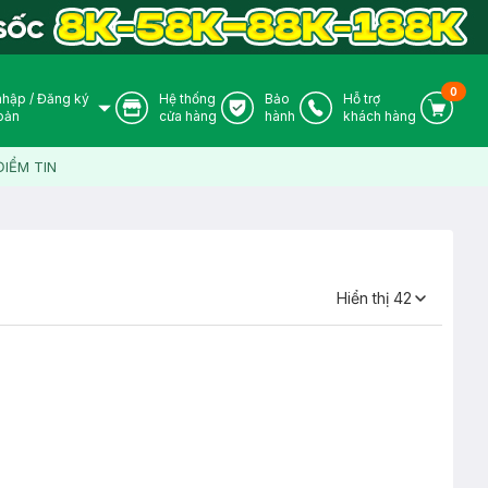
0
nhập
/
Đăng ký
Hệ thống
Bảo
Hỗ trợ
User Icon
Store Icon
Warranty Icon
Phone Icon
Cart I
oản
cửa hàng
hành
khách hàng
ĐIỂM TIN
Hiển thị
42