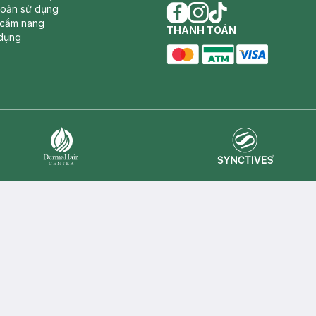
hoản sử dụng
 cẩm nang
facebook
THANH TOÁN
instagram
tiktok
dụng
master card
ATM card
visa card
Synctives
Dermahair