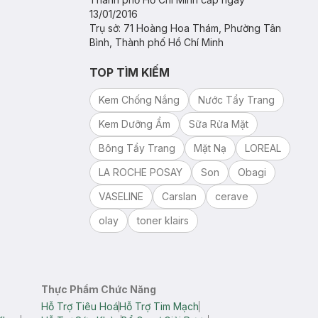
13/01/2016
Trụ sở: 71 Hoàng Hoa Thám, Phường Tân
Bình, Thành phố Hồ Chí Minh
TOP TÌM KIẾM
Kem Chống Nắng
Nước Tẩy Trang
Kem Dưỡng Ẩm
Sữa Rửa Mặt
Bông Tẩy Trang
Mặt Nạ
LOREAL
LA ROCHE POSAY
Son
Obagi
VASELINE
Carslan
cerave
olay
toner klairs
Thực Phẩm Chức Năng
Hỗ Trợ Tiêu Hoá
Hỗ Trợ Tim Mạch