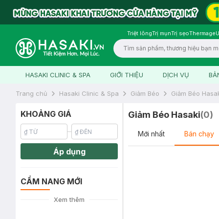
Triệt lông
Trị mụn
Trị sẹo
Thermage
U
Logo
HASAKI CLINIC & SPA
GIỚI THIỆU
DỊCH VỤ
BẢ
Trang chủ
Hasaki Clinic & Spa
Giảm Béo
Giảm Béo Hasak
KHOẢNG GIÁ
Giảm Béo Hasaki
(
0
)
Mới nhất
Bán chạy
Áp dụng
CẨM NANG MỚI
Xem thêm