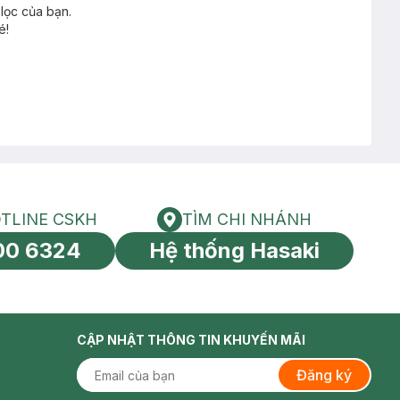
lọc của bạn.
é!
TLINE CSKH
TÌM CHI NHÁNH
HOTLINE CSKH
Tìm chi nhánh
00 6324
Hệ thống Hasaki
tín toàn cầu
CẬP NHẬT THÔNG TIN KHUYẾN MÃI
Đăng ký