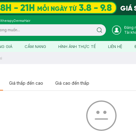
ltherapy
DermaHair
Đăng 
Search icon
Tài kh
NG GIÁ
CẨM NANG
HÌNH ẢNH THỰC TẾ
LIÊN HỆ
i
Giá thấp đến cao
Giá cao đến thấp