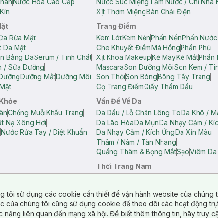
Thân
Nước Hoa Cao Cấp
Nước Súc Miệng
Tăm Nước / Chỉ Nha 
Kín
Xịt Thơm Miệng
Bàn Chải Điện
Mặt
Trang Điểm
ữa Rửa Mặt
Kem Lót
Kem Nền
Phấn Nền
Phấn Nước
t Da Mặt
Che Khuyết Điểm
Má Hồng
Phấn Phủ
ân Bằng Da
Serum / Tinh Chất
Xịt Khoá Makeup
Kẻ Mày
Kẻ Mắt
Phấn 
n / Sữa Dưỡng
Mascara
Son Dưỡng Môi
Son Kem / Tin
 Dưỡng
Dưỡng Mắt
Dưỡng Môi
Son Thỏi
Son Bóng
Bông Tẩy Trang
Mặt
Cọ Trang Điểm
Giấy Thấm Dầu
 Khỏe
Vấn Đề Về Da
ân
Chống Muỗi
Khẩu Trang
Da Dầu / Lỗ Chân Lông To
Da Khô / M
t Nạ Xông Hơi
Da Lão Hóa
Da Mụn
Da Nhạy Cảm / Kí
g
Nước Rửa Tay / Diệt Khuẩn
Da Nhạy Cảm / Kích Ứng
Da Xỉn Màu
Thâm / Nám / Tàn Nhang
Quầng Thâm & Bọng Mắt
Sẹo
Viêm Da
Thời Trang Nam
ữ
Áo Hai Dây Nữ
Áo Polo Nữ
Áo Polo Nam
Áo Thun Nam
Áo Tank T
Tank Top Nữ
Quần Dài Nữ
Quần Lót Nam
Quần Short Nam
g tôi sử dụng các cookie cần thiết để vận hành website của chúng t
n Short Nữ
tác của chúng tôi cũng sử dụng cookie để theo dõi các hoạt động tr
c năng liên quan đến mạng xã hội. Để biết thêm thông tin, hãy truy 