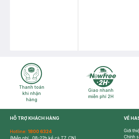
Thanh toán khi nhận hàng
Giao nhanh miễ
Thanh toán
Giao nhanh
khi nhận
miễn phí 2H
hàng
HỖ TRỢ KHÁCH HÀNG
VỀ HA
Giới th
Hotline:
1800 6324
Chính 
(Miễn phí , 08-22h kể cả T7, CN)