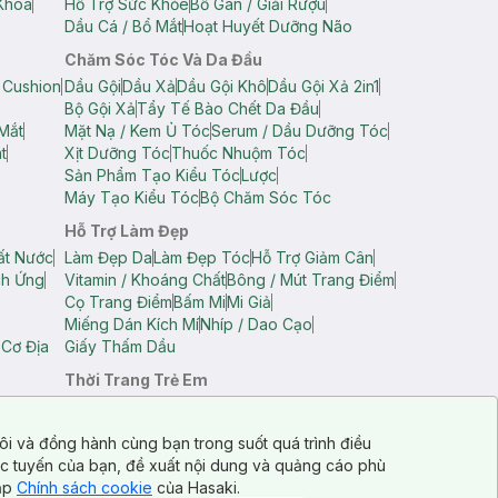
Khoa
Hỗ Trợ Sức Khỏe
Bổ Gan / Giải Rượu
Dầu Cá / Bổ Mắt
Hoạt Huyết Dưỡng Não
Chăm Sóc Tóc Và Da Đầu
 Cushion
Dầu Gội
Dầu Xả
Dầu Gội Khô
Dầu Gội Xả 2in1
Bộ Gội Xả
Tẩy Tế Bào Chết Da Đầu
Mắt
Mặt Nạ / Kem Ủ Tóc
Serum / Dầu Dưỡng Tóc
t
Xịt Dưỡng Tóc
Thuốc Nhuộm Tóc
Sản Phẩm Tạo Kiểu Tóc
Lược
Máy Tạo Kiểu Tóc
Bộ Chăm Sóc Tóc
Hỗ Trợ Làm Đẹp
ất Nước
Làm Đẹp Da
Làm Đẹp Tóc
Hỗ Trợ Giảm Cân
ch Ứng
Vitamin / Khoáng Chất
Bông / Mút Trang Điểm
Cọ Trang Điểm
Bấm Mi
Mi Giả
Miếng Dán Kích Mí
Nhíp / Dao Cạo
 Cơ Địa
Giấy Thấm Dầu
Thời Trang Trẻ Em
op Nam
Áo Dây Trẻ Em
Áo Thun Trẻ Em
Áo Sát Nách Trẻ Em
Quần Short Trẻ Em
ôi và đồng hành cùng bạn trong suốt quá trình điều
ực tuyến của bạn, đề xuất nội dung và quảng cáo phù
cập
Chính sách cookie
của Hasaki.