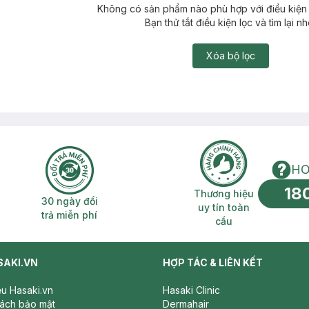
Không có sản phẩm nào phù hợp với điều kiện 
Bạn thử tắt điều kiện lọc và tìm lại nh
Xóa bộ lọc
HO
18
n phí 2H
30 ngày đổi trả miễn phí
Thương hiệu uy 
Thương hiệu
30 ngày đổi
uy tín toàn
trả miễn phí
cầu
SAKI.VN
HỢP TÁC & LIÊN KẾT
iệu Hasaki.vn
Hasaki Clinic
sách bảo mật
Dermahair