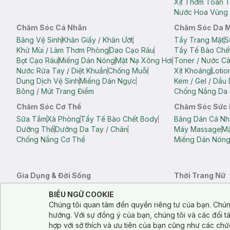
Xịt Thơm Toàn 
Nước Hoa Vùng 
Chăm Sóc Cá Nhân
Chăm Sóc Da 
Băng Vệ Sinh
Khăn Giấy / Khăn Ướt
Tẩy Trang Mặt
S
Khử Mùi / Làm Thơm Phòng
Dao Cạo Râu
Tẩy Tế Bào Chế
Bọt Cạo Râu
Miếng Dán Nóng
Mặt Nạ Xông Hơi
Toner / Nước C
Nước Rửa Tay / Diệt Khuẩn
Chống Muỗi
Xịt Khoáng
Lotio
Dung Dịch Vệ Sinh
Miếng Dán Ngực
Kem / Gel / Dầu
Bông / Mút Trang Điểm
Chống Nắng Da 
Chăm Sóc Cơ Thể
Chăm Sóc Sức
Sữa Tắm
Xà Phòng
Tẩy Tế Bào Chết Body
Băng Dán Cá Nh
Dưỡng Thể
Dưỡng Da Tay / Chân
Máy Massage
Mặ
Chống Nắng Cơ Thể
Miếng Dán Nón
Gia Dụng & Đời Sống
Thời Trang Nữ
Khăn Tắm
Bông Tắm / Phụ Kiện Tắm
Áo Crop Top N
Notice about cookies usage
Cookie Consent
BIỂU NGỮ COOKIE
Phụ Kiện Điện Thoại
Quạt Cầm Tay / Quạt Mini
Áo Thun Nữ
Áo 
Chúng tôi quan tâm đến quyền riêng tư của bạn. Chún
Khử Mùi / Làm Thơm Phòng
Nước Giặt
Nước Xả
Quần Lót Nữ
Quầ
hướng. Với sự đồng ý của bạn, chúng tôi và các đối 
Balo
Túi Xách
hợp với sở thích và ưu tiên của bạn cũng như các chứ