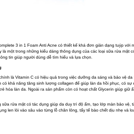
omplete 3 in 1 Foam Anti Acne có thiết kế khá đơn giản dạng tuýp với 
à một trong những kiểu dáng thông dụng của các loại sữa rửa mặt có 
hông tin giúp người dùng dễ tìm hiểu và lựa chọn.
g
chính là Vitamin C có hiệu quả trong việc dưỡng da sáng và bảo vệ da k
n có khả năng tăng sinh lượng collagen để giúp làn da hồi phục, có sự
rẻ hóa làn da. Ngoài ra sản phẩm còn có hoạt chất Glycerin giúp giữ 
sữa rửa mặt có tác dụng giúp da duy trì độ ẩm, tạo lớp màn bảo vệ, t
 dụng len lỏi vào sâu vào từng lỗ chân lông, tẩy tế bào chết dịu nhẹ và 