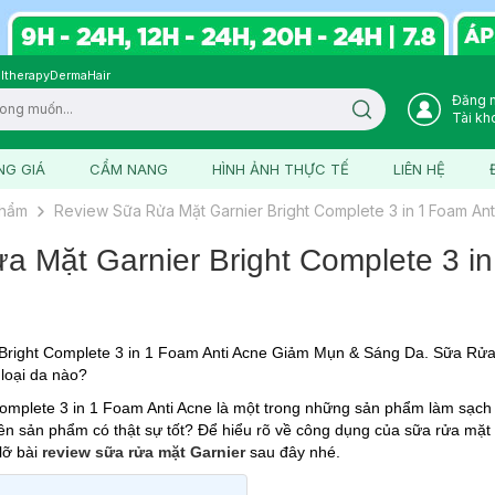
ltherapy
DermaHair
Đăng 
Search icon
Tài kh
NG GIÁ
CẨM NANG
HÌNH ẢNH THỰC TẾ
LIÊN HỆ
phẩm
Review Sữa Rửa Mặt Garnier Bright Complete 3 in 1 Foam Ant
 Mặt Garnier Bright Complete 3 in
Bright Complete 3 in 1 Foam Anti Acne Giảm Mụn & Sáng Da. Sữa Rửa
 loại da nào?
omplete 3 in 1 Foam Anti Acne là một trong những sản phẩm làm sạch 
iên sản phẩm có thật sự tốt? Để hiểu rõ về công dụng của sữa rửa mặt 
lỡ bài
review sữa rửa mặt Garnier
sau đây nhé.