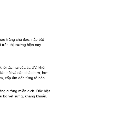
màu trắng chủ đạo, nắp bật
trên thị trường hiện nay.
hỏi tác hại của tia UV, khói
 đàn hồi và săn chắc hơn, hơn
ẩm, cấp ẩm đến từng tế bào
ăng cường miễn dịch. Đặc biệt
loại bỏ vết sừng, kháng khuẩn,