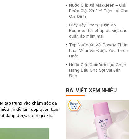
Nước Giặt Xả MaxKleen – Giải
Pháp Giặt Xả 2in1 Tiện Lợi Cho
Gia Đình
Giấy Sấy Thơm Quần Áo
Bounce: Giải pháp ưu việt cho
quần áo mềm mại
Top Nước Xả Vải Downy Thơm
Lâu, Mềm Vải Được Yêu Thích
Nhất
Nước Giặt Comfort: Lựa Chọn
Hàng Đầu Cho Sợi Vải Bền
Đẹp
BÀI VIẾT XEM NHIỀU
r tập trung vào chăm sóc da
hiều tín đồ làm đẹp quan tâm.
mắt đang được đánh giá khá