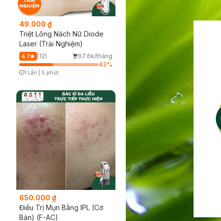
49.000 ₫
Triệt Lông Nách Nữ Diode
Laser (Trải Nghiệm)
(12)
67.6k/tháng
4.7
43
%
1 Lần
|
5 phút
Timer Gray Icon
650.000 ₫
Điều Trị Mụn Bằng IPL (Cơ
Bản) (F-AC)