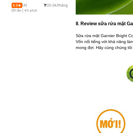
(4)
20.0k/tháng
5.0
1 lần
|
40 phút
Timer Gray Icon
II. Review sữa rửa mặt Ga
Sữa rửa mặt Garnier Bright C
Vốn nổi tiếng với khả năng l
mong đợi. Hãy cùng chúng tôi 