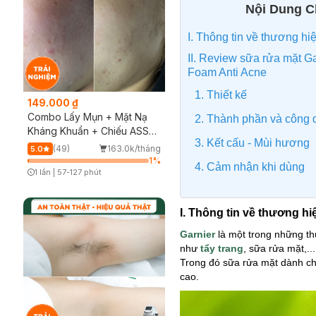
Nội Dung Ch
I. Thông tin về thương hi
II. Review sữa rửa mặt Ga
Foam Anti Acne
1. Thiết kế
149.000 ₫
Combo Lấy Mụn + Mặt Nạ
2. Thành phần và công
Kháng Khuẩn + Chiếu ASSH
3. Kết cấu - Mùi hương
(Trải nghiệm)
(49)
163.0k/tháng
5.0
1
%
4. Cảm nhận khi dùng
1 lần
|
57-127 phút
Timer Gray Icon
I. Thông tin về thương hi
Garnier
là một trong những t
như
tẩy trang
, sữa rửa mặt,.
Trong đó sữa rửa mặt dành ch
cao.