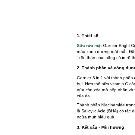
1. Thiết kế
Sữa rửa mặt
Garnier Bright C
màu xanh dương mát mắt. Đây l
Trên thân chai hãng có in rõ t
2. Thành phần và công dụn
Garnier 3 in 1 với thành phần 
bụi. Hơn thế nữa vitamin C cò
nữa còn xóa mờ nếp nhăn và t
của da.
Thành phần Niacinamide trong 
là Salicylic Acid (BHA) có tác
ngừa mụn hiệu quả.
3. Kết cấu - Mùi hương