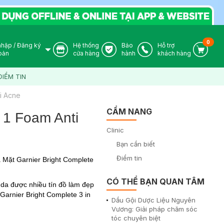
0
nhập
/
Đăng ký
Hệ thống
Bảo
Hỗ trợ
User Icon
Store Icon
Warranty Icon
Phone Icon
Cart I
oản
cửa hàng
hành
khách hàng
ĐIỂM TIN
i Acne
CẨM NANG
 1 Foam Anti
Clinic
Bạn cần biết
Điểm tin
 Mặt Garnier Bright Complete
CÓ THỂ BẠN QUAN TÂM
da được nhiều tín đồ làm đẹp
Garnier Bright Complete 3 in
Dầu Gội Dược Liệu Nguyên
Vương: Giải pháp chăm sóc
tóc chuyên biệt