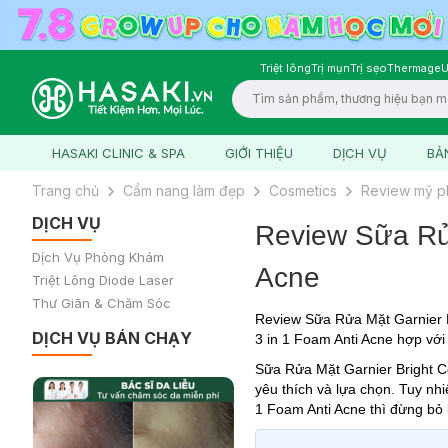
Triệt lông
Trị mụn
Trị sẹo
Thermage
U
Logo
HASAKI CLINIC & SPA
GIỚI THIỆU
DỊCH VỤ
BẢ
Trang chủ
Cẩm nang làm đẹp
Cosmetics
Review mỹ 
DỊCH VỤ
Review Sữa Rửa
Dịch Vụ Phòng Khám
Acne
Triệt Lông Diode Laser
Thư Giãn & Chăm Sóc
Review Sữa Rửa Mặt Garnier 
DỊCH VỤ BÁN CHẠY
3 in 1 Foam Anti Acne hợp với
Sữa Rửa Mặt Garnier Bright C
yêu thích và lựa chọn. Tuy nh
1 Foam Anti Acne thì đừng bỏ 