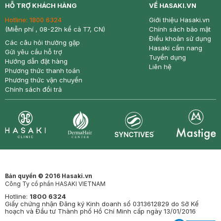
HỖ TRỢ KHÁCH HÀNG
VỀ HASAKI.VN
Hotline:
1800 6324
Giới thiệu Hasaki.vn
(Miễn phí , 08-22h kể cả T7, CN)
Chính sách bảo mật
Điều khoản sử dụng
Các câu hỏi thường gặp
Hasaki cẩm nang
Gửi yêu cầu hỗ trợ
Tuyển dụng
Hướng dẫn đặt hàng
Liên hệ
Phương thức thanh toán
Phương thức vận chuyển
Chính sách đổi trả
Synctives
Clinic
Dermahair
Mastige
Bản quyền © 2016 Hasaki.vn
Công Ty cổ phần HASAKI VIETNAM
Hotline:
1800 6324
Giấy chứng nhận Đăng ký Kinh doanh số 0313612829 do Sở Kế
hoạch và Đầu tư Thành phố Hồ Chí Minh cấp ngày 13/01/2016