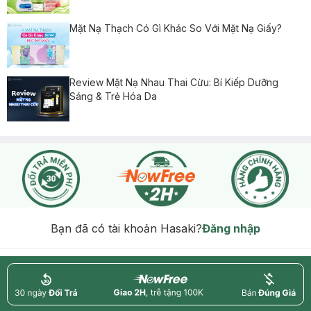
Mặt Nạ Thạch Có Gì Khác So Với Mặt Nạ Giấy?
Review Mặt Nạ Nhau Thai Cừu: Bí Kiếp Dưỡng
Sáng & Trẻ Hóa Da
Bạn đã có tài khoản Hasaki?
Đăng nhập
return
nowfree
price