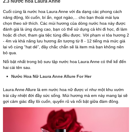
2.3 Nước hoa Laura Anne
Cuối cùng là nước hoa Laura Anne với đa dạng các phong cách
năng động, lôi cuốn, bí ẩn, ngọt ngào,... cho bạn thoải mái lựa
chọn theo sở thích. Các mùi hương của dòng nước hoa này được
đánh giá là ứng dụng cao, bạn có thể sử dụng cả khi đi học, đi làm
hoặc đi chơi, tham gia tiệc tùng đều được. Với phạm vi tỏa hương 2
- 4m và khả năng lưu hương ấn tượng từ 8 - 12 tiếng mà mức giá
lại vô cùng “hạt dẻ”, đây chắc chắn sẽ là item mà bạn không nên
bỏ qua.
Nổi bật nhất trong bộ sưu tập nước hoa Laura Anne có thể kể đến
hai cái tên sau.
Nước Hoa Nữ Laura Anne Allure For Her
Laura Anne Allure là em nước hoa nữ được ví như một khu vườn
trái cây nhiệt đới đầy sức sống. Mùi hương mà em này mang lại sẽ
gợi cảm giác đầy lôi cuốn, quyến rũ và nổi bật giữa đám đông.