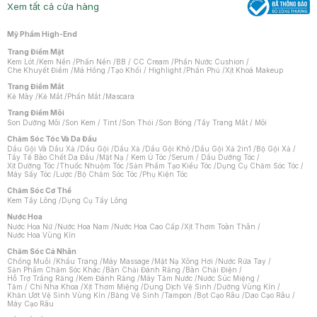
Xem tất cả cửa hàng
Mỹ Phẩm High-End
Trang Điểm Mặt
Kem Lót
/
Kem Nền
/
Phấn Nền
/
BB / CC Cream
/
Phấn Nước Cushion
/
Che Khuyết Điểm
/
Má Hồng
/
Tạo Khối / Highlight
/
Phấn Phủ
/
Xịt Khoá Makeup
Trang Điểm Mắt
Kẻ Mày
/
Kẻ Mắt
/
Phấn Mắt
/
Mascara
Trang Điểm Môi
Son Dưỡng Môi
/
Son Kem / Tint
/
Son Thỏi
/
Son Bóng
/
Tẩy Trang Mắt / Môi
Chăm Sóc Tóc Và Da Đầu
Dầu Gội Và Dầu Xả
/
Dầu Gội
/
Dầu Xả
/
Dầu Gội Khô
/
Dầu Gội Xả 2in1
/
Bộ Gội Xả
/
Tẩy Tế Bào Chết Da Đầu
/
Mặt Nạ / Kem Ủ Tóc
/
Serum / Dầu Dưỡng Tóc
/
Xịt Dưỡng Tóc
/
Thuốc Nhuộm Tóc
/
Sản Phẩm Tạo Kiểu Tóc
/
Dụng Cụ Chăm Sóc Tóc
/
Máy Sấy Tóc
/
Lược
/
Bộ Chăm Sóc Tóc
/
Phụ Kiện Tóc
Chăm Sóc Cơ Thể
Kem Tẩy Lông
/
Dụng Cụ Tẩy Lông
Nước Hoa
Nước Hoa Nữ
/
Nước Hoa Nam
/
Nước Hoa Cao Cấp
/
Xịt Thơm Toàn Thân
/
Nước Hoa Vùng Kín
Chăm Sóc Cá Nhân
Chống Muỗi
/
Khẩu Trang
/
Máy Massage
/
Mặt Nạ Xông Hơi
/
Nước Rửa Tay
/
Sản Phẩm Chăm Sóc Khác
/
Bàn Chải Đánh Răng
/
Bàn Chải Điện
/
Hỗ Trợ Trắng Răng
/
Kem Đánh Răng
/
Máy Tăm Nước
/
Nước Súc Miệng
/
Tăm / Chỉ Nha Khoa
/
Xịt Thơm Miệng
/
Dung Dịch Vệ Sinh
/
Dưỡng Vùng Kín
/
Khăn Ướt Vệ Sinh Vùng Kín
/
Băng Vệ Sinh
/
Tampon
/
Bọt Cạo Râu
/
Dao Cạo Râu
/
Máy Cạo Râu
Chat i