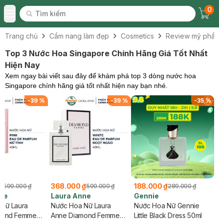
0
Tìm kiếm
Chec
Tìm kiếm
Toggle Menu
Trang chủ
Cẩm nang làm đẹp
Cosmetics
Review mỹ phẩ
Top 3 Nước Hoa Singapore Chính Hãng Giá Tốt Nhất
Hiện Nay
Xem ngay bài viết sau đây để khám phá top 3 dòng nước hoa
Singapore chính hãng giá tốt nhất hiện nay bạn nhé.
-
39
%
-
39
%
-
35
%
₫
368.000 ₫
188.000 ₫
599.000 ₫
599.000 ₫
289.000 ₫
ne
Laura Anne
Gennie
Nữ Laura
Nước Hoa Nữ Laura
Nước Hoa Nữ Gennie
mond Femme
Anne Diamond Femme
Little Black Dress 50ml