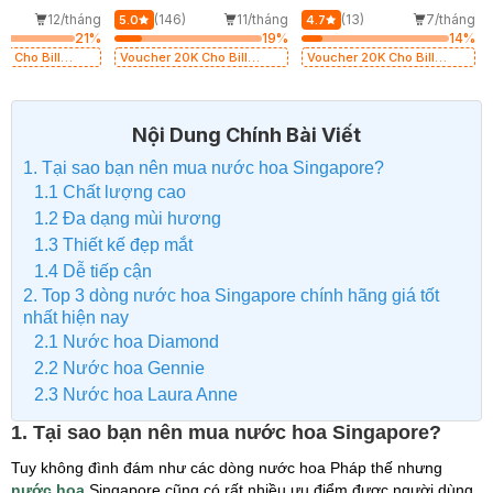
 (Hồng)
45ml (Trắng)
12/tháng
(146)
11/tháng
(13)
7/tháng
5.0
4.7
21
%
19
%
14
%
K Cho Bill
Voucher 20K Cho Bill
Voucher 20K Cho Bill
ond, Laura
200K Diamond, Laura
200K Diamond, Laura
a, Gennie,
Annie, Gota, Gennie,
Annie, Gota, Gennie,
L có hạn)
Parision (SL có hạn)
Parision (SL có hạn)
Nội Dung Chính Bài Viết
1. Tại sao bạn nên mua nước hoa Singapore?
1.1 Chất lượng cao
1.2 Đa dạng mùi hương
1.3 Thiết kế đẹp mắt
1.4 Dễ tiếp cận
2. Top 3 dòng nước hoa Singapore chính hãng giá tốt
nhất hiện nay
2.1 Nước hoa Diamond
2.2 Nước hoa Gennie
2.3 Nước hoa Laura Anne
1. Tại sao bạn nên mua nước hoa Singapore?
Tuy không đình đám như các dòng nước hoa Pháp thế nhưng
nước hoa
Singapore cũng có rất nhiều ưu điểm được người dùng