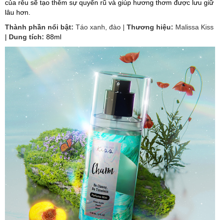
của rêu sẽ tạo thêm sự quyến rũ và giúp hương thơm được lưu giữ
lâu hơn.
Thành phần nổi bật:
Táo xanh, đào |
Thương hiệu:
Malissa Kiss
|
Dung tích:
88ml