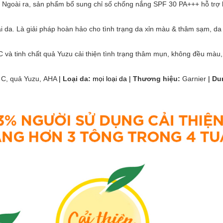
 Ngoài ra, sản phẩm bổ sung chỉ số chống nắng SPF 30 PA+++ hỗ trợ bả
 da. Là giải pháp hoàn hảo cho tình trạng da xỉn màu & thâm sạm, d
a
C và tinh chất quả Yuzu cải thiện tình trạng thâm mụn, không đều màu
 C, quả Yuzu, AHA
|
Loại da:
mọi loại da |
Thương hiệu:
Garnier
|
Dun