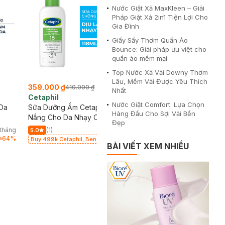
Nước Giặt Xả MaxKleen – Giải
Pháp Giặt Xả 2in1 Tiện Lợi Cho
Gia Đình
Giấy Sấy Thơm Quần Áo
Bounce: Giải pháp ưu việt cho
quần áo mềm mại
Top Nước Xả Vải Downy Thơm
Lâu, Mềm Vải Được Yêu Thích
359.000 ₫
410.000 ₫
Nhất
Cetaphil
Nước Giặt Comfort: Lựa Chọn
 Da
Sữa Dưỡng Ẩm Cetaphil Chống
Hàng Đầu Cho Sợi Vải Bền
Nắng Cho Da Nhạy Cảm 118ml
Đẹp
/tháng
(1)
5.0
64
%
Buy 499k Cetaphil, Benzac tặng
BÀI VIẾT XEM NHIỀU
Combo 2 Sữa Rửa Mặt 59ml(SL có
hạn)