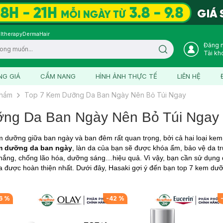
ltherapy
DermaHair
Đăng 
Search icon
Tài kh
NG GIÁ
CẨM NANG
HÌNH ẢNH THỰC TẾ
LIÊN HỆ
phẩm
Top 7 Kem Dưỡng Da Ban Ngày Nên Bỏ Túi Ngay
ng Da Ban Ngày Nên Bỏ Túi Ngay
m dưỡng giữa ban ngày và ban đêm rất quan trọng, bởi cả hai loại kem
m dưỡng da ban ngày
, làn da của bạn sẽ được khóa ẩm, bảo vệ da t
 nắng, chống lão hóa, dưỡng sáng…hiệu quả. Vì vậy, bạn cần sử dụng
a được hoàn thiện nhất. Dưới đây, Hasaki gợi ý đến bạn top 7 kem d
6
%
-
42
%