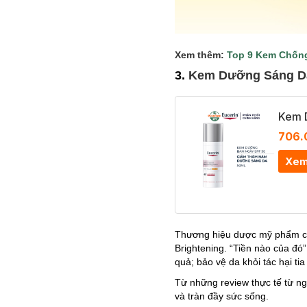
Xem thêm:
Top 9 Kem Chốn
3.
Kem Dưỡng Sáng Da
Kem 
706.
Xem
Thương hiệu dược mỹ phẩm ca
Brightening. “Tiền nào của đ
quả; bảo vệ da khỏi tác hại t
Từ những review thực tế từ ng
và tràn đầy sức sống.