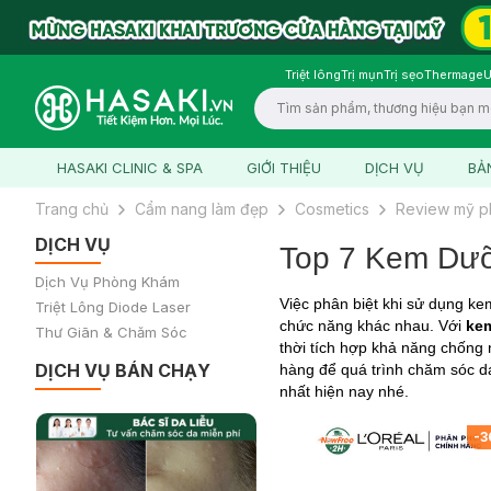
Triệt lông
Trị mụn
Trị sẹo
Thermage
U
Logo
HASAKI CLINIC & SPA
GIỚI THIỆU
DỊCH VỤ
BẢ
Trang chủ
Cẩm nang làm đẹp
Cosmetics
Review mỹ 
DỊCH VỤ
Top 7 Kem Dưỡ
Dịch Vụ Phòng Khám
Việc phân biệt khi sử dụng ke
Triệt Lông Diode Laser
chức năng khác nhau. Với
ke
Thư Giãn & Chăm Sóc
thời tích hợp khả năng chống
DỊCH VỤ BÁN CHẠY
hàng để quá trình chăm sóc d
nhất hiện nay nhé.
-
3