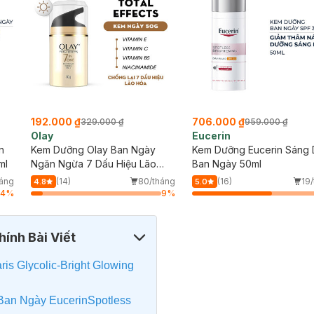
192.000 ₫
706.000 ₫
329.000 ₫
959.000 ₫
Olay
Eucerin
n
Kem Dưỡng Olay Ban Ngày
Kem Dưỡng Eucerin Sáng
ml
Ngăn Ngừa 7 Dấu Hiệu Lão
Ban Ngày 50ml
Hóa 50g
háng
(14)
80/tháng
(16)
19
4.8
5.0
64
%
9
%
ính Bài Viết
is Glycolic-Bright Glowing
an Ngày EucerinSpotless