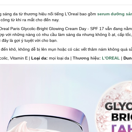
 sáng da từ thương hiệu nổi tiếng L'Oreal bao gồm
serum dưỡng sá
 công từ khi ra mắt cho đến nay.
real Paris Glycolic-Bright Glowing Cream Day - SPF 17 vẫn đang nằ
p với những nàng có nhu cầu làm sáng da nhưng không ồ ạt, cấp tốc,
 đây là gợi ý tuyệt vời cho bạn.
đến khô, không dễ bị lên mụn hoặc có các vết thâm nám không quá 
colic, Vitamin E |
Loại da:
mọi loại da |
Thương hiệu:
L'OREAL
|
Dun