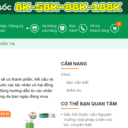
0
nhập
/
Đăng ký
Hệ thống
Bảo
Hỗ trợ
User Icon
Store Icon
Warranty Icon
Phone Icon
Cart I
oản
cửa hàng
hành
khách hàng
ĐIỂM TIN
CẨM NANG
Clinic
 sẽ có thành phần, kết cấu và
Bạn cần biết
rước các tác nhân có hại đồng
Điểm tin
 đúng hướng dẫn từ các nhãn
ưỡng da ban ngày đáng mua
CÓ THỂ BẠN QUAN TÂM
-
26
%
-
12
%
Dầu Gội Dược Liệu Nguyên
Vương: Giải pháp chăm sóc
tóc chuyên biệt