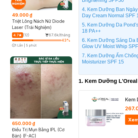
Brightening SPF30
4. Kem Dưỡng Ban Ngày O
49.000 ₫
Day Cream Normal SPF 
Triệt Lông Nách Nữ Diode
5. Kem Dưỡng Da Pond's
Laser (Trải Nghiệm)
18 PA++
(12)
67.6k/tháng
4.7
6. Kem Dưỡng Sáng Da B
43
%
1 Lần
|
5 phút
Glow UV Moist Whip SP
Timer Gray Icon
7. Kem Dưỡng Ẩm Chống 
Moisturizer SPF 15
1. Kem Dưỡng L'Oreal 
Kem 
267.
Xem
650.000 ₫
Điều Trị Mụn Bằng IPL (Cơ
Bản) (F-AC)