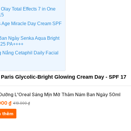
lay Total Effects 7 in One
15
 Age Miracle Day Cream SPF
an Ngày Senka Aqua Bright
F25 PA++++
Nắng Cetaphil Daily Facial
Paris Glycolic-Bright Glowing Cream Day - SPF 17
Dưỡng L'Oreal Sáng Mịn Mờ Thâm Nám Ban Ngày 50ml
000 ₫
419.000 ₫
 thêm