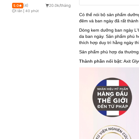
(4)
20.0k/tháng
5.0
1 lần
|
40 phút
Có thể nói bộ sản phẩm dưỡng
Timer Gray Icon
đêm và ban ngày đã rất thành
Dòng kem dưỡng ban ngày L'O
da ban ngày. Sản phẩm phù hợ
thích hợp duy trì hằng ngày thì
Sản phẩm phù hợp da thường 
Thành phần nổi bật:
Axit Gly