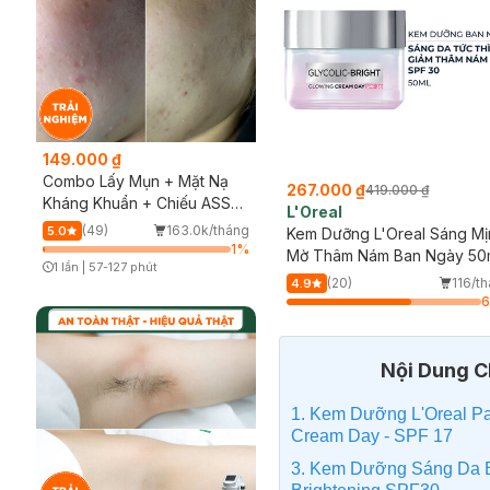
149.000 ₫
Combo Lấy Mụn + Mặt Nạ
267.000 ₫
419.000 ₫
Kháng Khuẩn + Chiếu ASSH
L'Oreal
(Trải nghiệm)
(49)
163.0k/tháng
5.0
Kem Dưỡng L'Oreal Sáng Mị
1
%
Mờ Thâm Nám Ban Ngày 50
1 lần
|
57-127 phút
Timer Gray Icon
(20)
116/t
4.9
Nội Dung Ch
1. Kem Dưỡng L'Oreal Par
Cream Day - SPF 17
3. Kem Dưỡng Sáng Da B