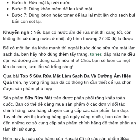
Bước 5: Rửa mặt lại với nước.
Bước 6: Dùng khăn mềm để lau khô mặt.
Bước 7: Dùng lotion hoặc toner để lau lại một lần cho sạch bụi
bẩn còn sót lại.
Khuyến nghị:
Nếu bạn có nước ấm để rửa mặt thì càng tốt, còn
không thì cứ dùng nước ở nhiệt độ bình thường 27-30 độ là được.
Để có một làn da khỏe mạnh thì ngoài bước dùng sữa rửa mặt làm
sạch da, bạn hãy nhớ dùng thêm tẩy trang,
toner
, đắp mặt nạ đều
đặn và dưỡng ẩm đúng cách nữa nhé! Chúc bạn sẽ luôn có một
làn da sạch, tươi tắn và trắng sáng!
Qua bài
Top 5 Sữa Rửa Mặt Làm Sạch Da Và Dưỡng Ẩm Hiệu
Quả
trên, hy vọng rằng bạn đã có thông tin cần thiết để lựa chọn
được sản phẩm phù hợp.
Sản phẩm
Sữa Rửa Mặt
trên được phân phối rộng khắp toàn
quốc. Bạn có thể dễ dàng mua sản phẩm ở các đơn vị đối tác
chính hãng, cửa hàng chuyên cung cấp các sản phẩm làm đẹp.
Tuy nhiên với thị trường hàng giả ngày càng nhiều, bạn cần tìm
đến những cơ sở cung cấp sản phẩm chính hãng để thêm phần an
tâm khi sử dụng.
Hiện nay tại các cửa hàng của Hasaki đã có các sản phẩm
Sữa