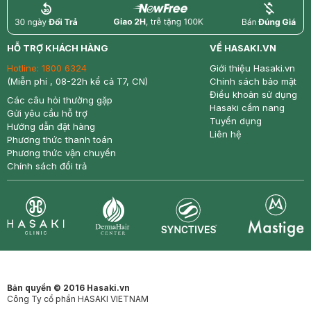
return
nowfree
price
HỖ TRỢ KHÁCH HÀNG
VỀ HASAKI.VN
Hotline:
1800 6324
Giới thiệu Hasaki.vn
(Miễn phí , 08-22h kể cả T7, CN)
Chính sách bảo mật
Điều khoản sử dụng
Các câu hỏi thường gặp
Hasaki cẩm nang
Gửi yêu cầu hỗ trợ
Tuyển dụng
Hướng dẫn đặt hàng
Liên hệ
Phương thức thanh toán
Phương thức vận chuyển
Chính sách đổi trả
Synctives
Clinic
Dermahair
Mastige
Bản quyền © 2016 Hasaki.vn
Công Ty cổ phần HASAKI VIETNAM