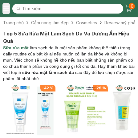
0
Tìm kiếm
Chec
Tìm kiếm
Toggle Menu
Trang chủ
Cẩm nang làm đẹp
Cosmetics
Review mỹ phẩ
Top 5 Sữa Rửa Mặt Làm Sạch Da Và Dưỡng Ẩm Hiệu
Quả
Sữa rửa mặt
làm sạch da là một sản phẩm không thể thiếu trong
daily routine của bất kỳ ai nếu muốn có làn da khỏe và không bị
mụn. Việc chọn sẽ không hề khó nếu bạn biết những sản phẩm đó
có chứa thành phần và công dụng gì tốt cho da. Hãy tham khảo bài
viết top 5
sữa rửa mặt làm sạch da
sau đây để lựa chọn được sản
phẩm tốt nhất nhé.
%
-
42
%
-
29
%