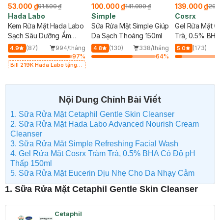
53.000 ₫
100.000 ₫
139.000 ₫
91.500 ₫
141.000 ₫
298
Hada Labo
Simple
Cosrx
Kem Rửa Mặt Hada Labo
Sữa Rửa Mặt Simple Giúp
Gel Rửa Mặt C
Sạch Sâu Dưỡng Ẩm
Da Sạch Thoáng 150ml
Trà, 0.5% BH
80g
Thấp 150ml
g
(87)
994/tháng
(130)
338/tháng
(173)
4.9
4.8
5.0
%
97
%
64
%
Bill 219K Hada Labo tặng
Kem Rửa Mặt 15g trị giá
20K (SL có hạn)
Nội Dung Chính Bài Viết
1. Sữa Rửa Mặt Cetaphil Gentle Skin Cleanser
2. Sữa Rửa Mặt Hada Labo Advanced Nourish Cream
Cleanser
3. Sữa Rửa Mặt Simple Refreshing Facial Wash
4. Gel Rửa Mặt Cosrx Tràm Trà, 0.5% BHA Có Độ pH
Thấp 150ml
5. Sữa Rửa Mặt Eucerin Dịu Nhẹ Cho Da Nhạy Cảm
1. Sữa Rửa Mặt Cetaphil Gentle Skin Cleanser
Cetaphil