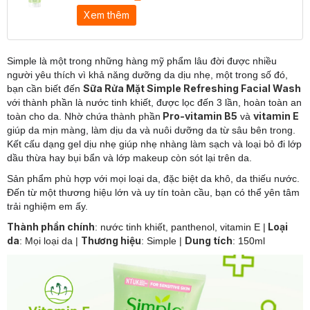
Xem thêm
Simple là một trong những hàng mỹ phẩm lâu đời được nhiều
người yêu thích vì khả năng dưỡng da dịu nhẹ, một trong số đó,
Sữa Rửa Mặt Simple Refreshing Facial Wash
bạn cần biết đến
với thành phần là nước tinh khiết, được lọc đến 3 lần, hoàn toàn an
Pro-vitamin B5
vitamin E
toàn cho da. Nhờ chứa thành phần
và
giúp da mịn màng, làm dịu da và nuôi dưỡng da từ sâu bên trong.
Kết cấu dạng gel dịu nhẹ giúp nhẹ nhàng làm sạch và loại bỏ đi lớp
dầu thừa hay bụi bẩn và lớp makeup còn sót lại trên da.
Sản phẩm phù hợp với mọi loại da, đặc biệt da khô, da thiếu nước.
Đến từ một thương hiệu lớn và uy tín toàn cầu, bạn có thể yên tâm
trải nghiệm em ấy.
Thành phần chính
Loại
: nước tinh khiết, panthenol, vitamin E
|
da
Thương hiệu
Dung tích
: Mọi loại da
|
: Simple
|
: 150ml