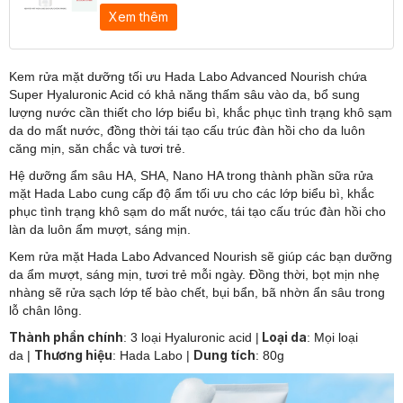
Xem thêm
Kem rửa mặt dưỡng tối ưu Hada Labo Advanced Nourish chứa
Super Hyaluronic Acid có khả năng thấm sâu vào da, bổ sung
lượng nước cần thiết cho lớp biểu bì, khắc phục tình trạng khô sạm
da do mất nước, đồng thời tái tạo cấu trúc đàn hồi cho da luôn
căng mịn, săn chắc và tươi trẻ.
Hệ dưỡng ẩm sâu HA, SHA, Nano HA trong thành phần sữa rửa
mặt Hada Labo cung cấp độ ẩm tối ưu cho các lớp biểu bì, khắc
phục tình trạng khô sạm do mất nước, tái tạo cấu trúc đàn hồi cho
làn da luôn ẩm mượt, sáng mịn.
Kem rửa mặt Hada Labo Advanced Nourish sẽ giúp các bạn dưỡng
da ẩm mượt, sáng mịn, tươi trẻ mỗi ngày. Đồng thời, bọt mịn nhẹ
nhàng sẽ rửa sạch lớp tế bào chết, bụi bẩn, bã nhờn ẩn sâu trong
lỗ chân lông.
Thành phần chính
Loại da
: 3 loại Hyaluronic acid
|
: Mọi loại
Thương hiệu
Dung tích
da
|
: Hada Labo
|
: 80g