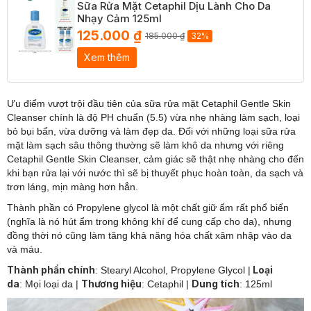
Sữa Rửa Mặt Cetaphil Dịu Lành Cho Da
Nhạy Cảm 125ml
125.000 ₫
185.000 ₫
32%
Xem thêm
Ưu điểm vượt trội đầu tiên của sữa rửa mặt Cetaphil Gentle Skin
Cleanser chính là độ PH chuẩn (5.5) vừa nhẹ nhàng làm sạch, loại
bỏ bụi bẩn, vừa dưỡng và làm đẹp da. Đối với những loại sữa rửa
mặt làm sạch sâu thông thường sẽ làm khô da nhưng với riêng
Cetaphil Gentle Skin Cleanser, cảm giác sẽ thật nhẹ nhàng cho đến
khi bạn rửa lại với nước thì sẽ bị thuyết phục hoàn toàn, da sạch và
trơn láng, mịn màng hơn hẳn.
Thành phần có Propylene glycol là một chất giữ ẩm rất phổ biến
(nghĩa là nó hút ẩm trong không khí để cung cấp cho da), nhưng
đồng thời nó cũng làm tăng khả năng hóa chất xâm nhập vào da
và máu.
Thành phần chính
Loại
:
Stearyl Alcohol, Propylene Glycol |
da
Thương hiệu
Dung tích
: Mọi loại da
|
: Cetaphil
|
: 125ml