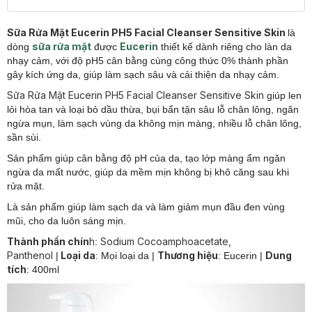
Sữa Rửa Mặt Eucerin PH5 Facial Cleanser Sensitive Skin
là
sữa rửa mặt
Eucerin
dòng
được
thiết kế dành riêng cho làn da
nhạy cảm, với độ pH5 cân bằng cùng công thức 0% thành phần
gây kích ứng da, giúp làm sạch sâu và cải thiện da nhạy cảm.
Sữa Rửa Mặt Eucerin PH5 Facial Cleanser Sensitive Skin
giúp len
lỏi hòa tan và loại bỏ dầu thừa, bụi bẩn tận sâu lỗ chân lông, ngăn
ngừa mụn, làm sạch vùng da không mịn màng, nhiều lỗ chân lông,
sần sùi.
Sản phẩm giúp cân bằng độ pH của da, tạo lớp màng ẩm ngăn
ngừa da mất nước, giúp da mềm mịn không bị khô căng sau khi
rửa mặt.
Là sản phẩm giúp làm sạch da và làm giảm mụn đầu đen vùng
mũi, cho da luôn sáng mịn.
Thành phần chín
h
Sodium Cocoamphoacetate,
:
Panthenol
Loại da
Thương hiệu
Dung
|
: Mọi loại da
|
: Eucerin
|
tích
: 400ml