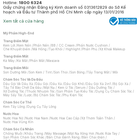
Hotline:
1800 6324
Giấy chứng nhận Đăng ký Kinh doanh số 0313612829 do Sở Kế
hoạch và Đầu tư Thành phố Hồ Chí Minh cấp ngày 13/01/2016
Xem tất cả cửa hàng
Mỹ Phẩm High-End
Trang Điểm Mặt
Kem Lót
/
Kem Nền
/
Phấn Nền
/
BB / CC Cream
/
Phấn Nước Cushion
/
Che Khuyết Điểm
/
Má Hồng
/
Tạo Khối / Highlight
/
Phấn Phủ
/
Xịt Khoá Makeup
Trang Điểm Mắt
Kẻ Mày
/
Kẻ Mắt
/
Phấn Mắt
/
Mascara
Trang Điểm Môi
Son Dưỡng Môi
/
Son Kem / Tint
/
Son Thỏi
/
Son Bóng
/
Tẩy Trang Mắt / Môi
Chăm Sóc Tóc Và Da Đầu
Dầu Gội Và Dầu Xả
/
Dầu Gội
/
Dầu Xả
/
Dầu Gội Khô
/
Dầu Gội Xả 2in1
/
Bộ Gội Xả
/
Tẩy Tế Bào Chết Da Đầu
/
Mặt Nạ / Kem Ủ Tóc
/
Serum / Dầu Dưỡng Tóc
/
Xịt Dưỡng Tóc
/
Thuốc Nhuộm Tóc
/
Sản Phẩm Tạo Kiểu Tóc
/
Dụng Cụ Chăm Sóc Tóc
/
Máy Sấy Tóc
/
Lược
/
Bộ Chăm Sóc Tóc
/
Phụ Kiện Tóc
Chăm Sóc Cơ Thể
Kem Tẩy Lông
/
Dụng Cụ Tẩy Lông
Nước Hoa
Nước Hoa Nữ
/
Nước Hoa Nam
/
Nước Hoa Cao Cấp
/
Xịt Thơm Toàn Thân
/
Nước Hoa Vùng Kín
Chăm Sóc Cá Nhân
Chống Muỗi
/
Khẩu Trang
/
Máy Massage
/
Mặt Nạ Xông Hơi
/
Nước Rửa Tay
/
Sản Phẩm Chăm Sóc Khác
/
Bàn Chải Đánh Răng
/
Bàn Chải Điện
/