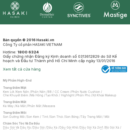
Synctives
Clinic
Dermahair
Mastige
Bản quyền © 2016 Hasaki.vn
Công Ty cổ phần HASAKI VIETNAM
Hotline:
1800 6324
Giấy chứng nhận Đăng ký Kinh doanh số 0313612829 do Sở Kế
hoạch và Đầu tư Thành phố Hồ Chí Minh cấp ngày 13/01/2016
Xem tất cả cửa hàng
Mỹ Phẩm High-End
Trang Điểm Mặt
Kem Lót
/
Kem Nền
/
Phấn Nền
/
BB / CC Cream
/
Phấn Nước Cushion
/
Che Khuyết Điểm
/
Má Hồng
/
Tạo Khối / Highlight
/
Phấn Phủ
/
Xịt Khoá Makeup
Trang Điểm Mắt
Kẻ Mày
/
Kẻ Mắt
/
Phấn Mắt
/
Mascara
Trang Điểm Môi
Son Dưỡng Môi
/
Son Kem / Tint
/
Son Thỏi
/
Son Bóng
/
Tẩy Trang Mắt / Môi
Chăm Sóc Tóc Và Da Đầu
Dầu Gội Và Dầu Xả
/
Dầu Gội
/
Dầu Xả
/
Dầu Gội Khô
/
Dầu Gội Xả 2in1
/
Bộ Gội Xả
/