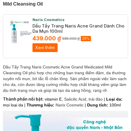
Mild Cleansing Oil
Naris Cosmetics
Dầu Tẩy Trang Naris Acne Grand Dành Cho
Da Mụn 100ml
439.000 ₫
585.000 ₫
25%
Xem thêm
Dầu Tẩy Trang Naris Cosmetic Acne Grand Medicated Mild
Cleansing Oil phù hợp cho những bạn trang điểm đậm, da thường
xuyên nổi mụn, bít tắc lỗ chân lông. Sản phẩm ngoài việc làm sạch
cho da, còn được tăng cường nhiều hợp chất kháng viêm giúp làm
dịu tình trạng mụn và giúp tái tạo da sáng hồng, rạng rỡ.
Thành phần nổi bật:
vitamin E,
Salicilic Acid, trái đào
|
Loại da:
mọi loại da |
Thương hiệu:
Naris Cosmetic
|
Dung tích:
100ml