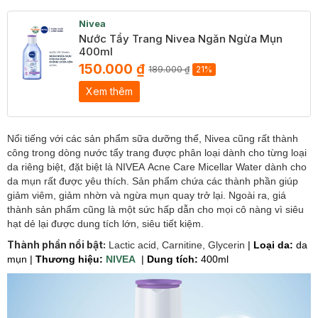
Nivea
Nước Tẩy Trang Nivea Ngăn Ngừa Mụn
400ml
150.000 ₫
189.000 ₫
21%
Xem thêm
Nổi tiếng với các sản phẩm sữa dưỡng thể, Nivea cũng rất thành
công trong dòng nước tẩy trang được phân loại dành cho từng loại
da riêng biệt, đặt biệt là NIVEA Acne Care Micellar Water dành cho
da mụn rất được yêu thích. Sản phẩm chứa các thành phần giúp
giảm viêm, giảm nhờn và ngừa mụn quay trở lại. Ngoài ra, giá
thành sản phẩm cũng là một sức hấp dẫn cho mọi cô nàng vì siêu
hạt dẻ lại được dung tích lớn, siêu tiết kiệm.
Thành phần nổi bật:
Lactic acid, Carnitine, Glycerin
|
Loại da:
da
mụn |
Thương hiệu:
NIVEA
|
Dung tích:
400ml