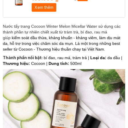
Xem thêm
Nước tẩy trang Cocoon Winter Melon Micellar Water sử dụng các
thành phần tự nhiên chiết xuất từ tràm trà, bí đao, rau má
giúp
kiểm soát dầu thừa, kháng khuẩn - kháng viêm, làm dịu mát
da, hỗ trợ trong việc chăm sóc da mụn. Là một trong những best
seller từ Cocoon - Thương hiệu thuần chay tại Việt Nam.
Thành phần nổi bật:
bí đao, rau má, tràm trà
|
Loại da:
da dầu |
Thương hiệu:
Cocoon
|
Dung tích:
500ml