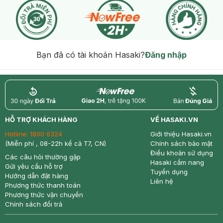
Bạn đã có tài khoản Hasaki?
Đăng nhập
return
nowfree
price
HỖ TRỢ KHÁCH HÀNG
VỀ HASAKI.VN
Hotline:
1800 6324
Giới thiệu Hasaki.vn
(Miễn phí , 08-22h kể cả T7, CN)
Chính sách bảo mật
Điều khoản sử dụng
Các câu hỏi thường gặp
Hasaki cẩm nang
Gửi yêu cầu hỗ trợ
Tuyển dụng
Hướng dẫn đặt hàng
Liên hệ
Phương thức thanh toán
Phương thức vận chuyển
Chính sách đổi trả