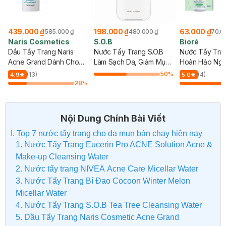
439.000 ₫
198.000 ₫
63.000 ₫
585.000 ₫
480.000 ₫
70.0
Naris Cosmetics
S.O.B
Bioré
Dầu Tẩy Trang Naris
Nước Tẩy Trang S.O.B
Nước Tẩy Tran
Acne Grand Dành Cho
Làm Sạch Da, Giảm Mụn
Hoàn Hảo Ng
Da Mụn 100ml
300ml
90ml
50
%
g
(13)
(4)
4.9
5.0
%
28
%
Nội Dung Chính Bài Viết
I. Top 7 nước tẩy trang cho da mụn bán chạy hiện nay
1. Nước Tẩy Trang Eucerin Pro ACNE Solution Acne &
Make-up Cleansing Water
2. Nước tẩy trang NIVEA Acne Care Micellar Water
3. Nước Tẩy Trang Bí Đao Cocoon Winter Melon
Micellar Water
4. Nước Tẩy Trang S.O.B Tea Tree Cleansing Water
5. Dầu Tẩy Trang Naris Cosmetic Acne Grand