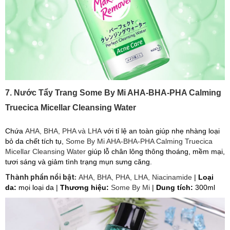
7. Nước Tẩy Trang Some By Mi AHA-BHA-PHA Calming
Truecica Micellar Cleansing Water
Chứa
AHA, BHA, PHA và LHA
với tỉ lệ an toàn giúp nhẹ nhàng loại
bỏ da chết tích tụ,
Some By Mi AHA-BHA-PHA Calming Truecica
Micellar Cleansing Water
giúp lỗ chân lông thông thoáng, mềm mại,
tươi sáng và giảm tình trạng mụn sưng căng.
Thành phần nổi bật:
AHA, BHA, PHA, LHA, Niacinamide
|
Loại
da:
mọi loại da |
Thương hiệu:
Some By Mi
|
Dung tích:
300ml