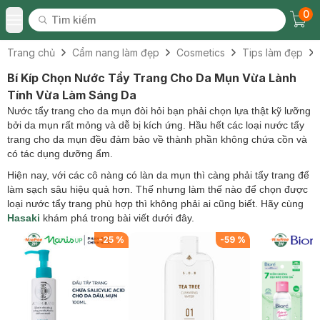
0
Tìm kiếm
Chec
Tìm kiếm
Toggle Menu
Trang chủ
Cẩm nang làm đẹp
Cosmetics
Tips làm đẹp
Bí Kíp Chọn Nước Tẩy Trang Cho Da Mụn Vừa Lành
Tính Vừa Làm Sáng Da
Nước tẩy trang cho da mụn đòi hỏi bạn phải chọn lựa thật kỹ lưỡng
bởi da mụn rất mỏng và dễ bị kích ứng. Hầu hết các loại nước tẩy
trang cho da mụn đều đảm bảo về thành phần không chứa cồn và
có tác dụng dưỡng ẩm.
Hiện nay, với các cô nàng có làn da mụn thì càng phải tẩy trang để
làm sạch sâu hiệu quả hơn. Thế nhưng làm thế nào để chọn được
loại nước tẩy trang phù hợp thì không phải ai cũng biết. Hãy cùng
Hasaki
khám phá trong bài viết dưới đây.
%
-
25
%
-
59
%