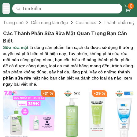
0
Tìm kiếm
Chec
Tìm kiếm
Toggle Menu
Trang chủ
Cẩm nang làm đẹp
Cosmetics
Thành phần mỹ
Các Thành Phần Sữa Rửa Mặt Quan Trọng Bạn Cần
Biết
Sữa rửa mặt
là dòng sản phẩm làm sạch da được sử dụng thường
xuyên và phổ biến nhất hiện nay. Tuy nhiên, không phải sữa rửa
mặt nào cũng giống nhau, bạn cần hiểu rõ bảng thành phần phần
để có được công dụng, loại da mà mỗi hãng mang đến, tránh dùng
sản phẩm không đúng, gây hại da, lãng phí. Vậy có những
thành
phần sữa rửa mặt
nào bạn cần biết và dành cho loại da nào, xem
ngay bài viết nhé.
%
-
31
%
-
29
%