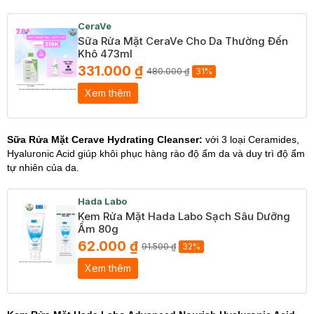
CeraVe
Sữa Rửa Mặt CeraVe Cho Da Thường Đến
Khô 473ml
331.000 ₫
480.000 ₫
31%
Xem thêm
Sữa Rửa Mặt Cerave Hydrating Cleanser:
với 3 loại Ceramides,
Hyaluronic Acid giúp khôi phục hàng rào độ ẩm da và duy trì độ ẩm
tự nhiên của da.
Hada Labo
Kem Rửa Mặt Hada Labo Sạch Sâu Dưỡng
Ẩm 80g
62.000 ₫
91.500 ₫
32%
Xem thêm