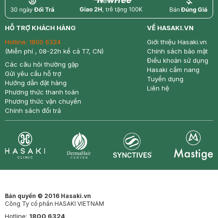
return
nowfree
price
HỖ TRỢ KHÁCH HÀNG
VỀ HASAKI.VN
Hotline:
1800 6324
Giới thiệu Hasaki.vn
(Miễn phí , 08-22h kể cả T7, CN)
Chính sách bảo mật
Điều khoản sử dụng
Các câu hỏi thường gặp
Hasaki cẩm nang
Gửi yêu cầu hỗ trợ
Tuyển dụng
Hướng dẫn đặt hàng
Liên hệ
Phương thức thanh toán
Phương thức vận chuyển
Chính sách đổi trả
Synctives
Clinic
Dermahair
Mastige
Bản quyền © 2016 Hasaki.vn
Công Ty cổ phần HASAKI VIETNAM
Hotline:
1800 6324