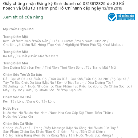
Giấy chứng nhận Đăng ký Kinh doanh số 0313612829 do Sở Kế
hoạch và Đầu tư Thành phố Hồ Chí Minh cấp ngày 13/01/2016
Xem tất cả cửa hàng
Mỹ Phẩm High-End
Trang Điểm Mặt
Kem Lót
/
Kem Nền
/
Phấn Nền
/
BB / CC Cream
/
Phấn Nước Cushion
/
Che Khuyết Điểm
/
Má Hồng
/
Tạo Khối / Highlight
/
Phấn Phủ
/
Xịt Khoá Makeup
Trang Điểm Mắt
Kẻ Mày
/
Kẻ Mắt
/
Phấn Mắt
/
Mascara
Trang Điểm Môi
Son Dưỡng Môi
/
Son Kem / Tint
/
Son Thỏi
/
Son Bóng
/
Tẩy Trang Mắt / Môi
Chăm Sóc Tóc Và Da Đầu
Dầu Gội Và Dầu Xả
/
Dầu Gội
/
Dầu Xả
/
Dầu Gội Khô
/
Dầu Gội Xả 2in1
/
Bộ Gội Xả
/
Tẩy Tế Bào Chết Da Đầu
/
Mặt Nạ / Kem Ủ Tóc
/
Serum / Dầu Dưỡng Tóc
/
Xịt Dưỡng Tóc
/
Thuốc Nhuộm Tóc
/
Sản Phẩm Tạo Kiểu Tóc
/
Dụng Cụ Chăm Sóc Tóc
/
Máy Sấy Tóc
/
Lược
/
Bộ Chăm Sóc Tóc
/
Phụ Kiện Tóc
Chăm Sóc Cơ Thể
Kem Tẩy Lông
/
Dụng Cụ Tẩy Lông
Nước Hoa
Nước Hoa Nữ
/
Nước Hoa Nam
/
Nước Hoa Cao Cấp
/
Xịt Thơm Toàn Thân
/
Nước Hoa Vùng Kín
Chăm Sóc Cá Nhân
Chống Muỗi
/
Khẩu Trang
/
Máy Massage
/
Mặt Nạ Xông Hơi
/
Nước Rửa Tay
/
Sản Phẩm Chăm Sóc Khác
/
Bàn Chải Đánh Răng
/
Bàn Chải Điện
/
Hỗ Trợ Trắng Răng
/
Kem Đánh Răng
/
Máy Tăm Nước
/
Nước Súc Miệng
/