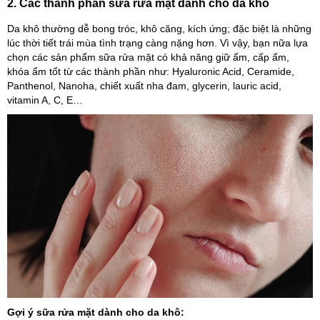
2. Các thành phần sữa rửa mặt dành cho da khô
Da khô thường dễ bong tróc, khô căng, kích ứng; đặc biệt là những
lúc thời tiết trái mùa tình trạng càng nặng hơn. Vì vậy, bạn nữa lựa
chọn các sản phẩm sữa rửa mặt có khả năng giữ ẩm, cấp ẩm,
khóa ẩm tốt từ các thành phần như: Hyaluronic Acid, Ceramide,
Panthenol, Nanoha, chiết xuất nha đam, glycerin, lauric acid,
vitamin A, C, E…
Gợi ý sữa rửa mặt dành cho da khô: