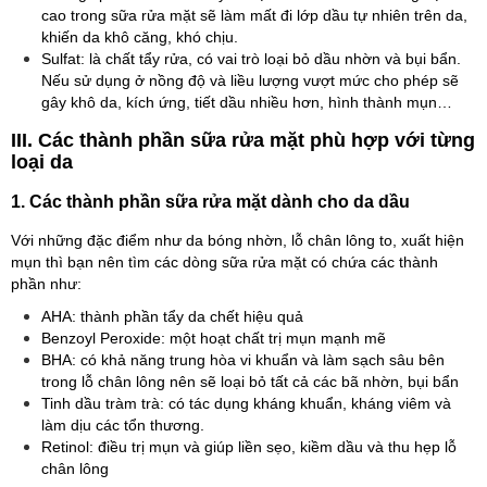
cao trong sữa rửa mặt sẽ làm mất đi lớp dầu tự nhiên trên da,
khiến da khô căng, khó chịu.
Sulfat: là chất tẩy rửa, có vai trò loại bỏ dầu nhờn và bụi bẩn.
Nếu sử dụng ở nồng độ và liều lượng vượt mức cho phép sẽ
gây khô da, kích ứng, tiết dầu nhiều hơn, hình thành mụn…
III. Các thành phần sữa rửa mặt phù hợp với từng
loại da
1. Các thành phần sữa rửa mặt dành cho da dầu
Với những đặc điểm như da bóng nhờn, lỗ chân lông to, xuất hiện
mụn thì bạn nên tìm các dòng sữa rửa mặt có chứa các thành
phần như:
AHA: thành phần tẩy da chết hiệu quả
Benzoyl Peroxide: một hoạt chất trị mụn mạnh mẽ
BHA: có khả năng trung hòa vi khuẩn và làm sạch sâu bên
trong lỗ chân lông nên sẽ loại bỏ tất cả các bã nhờn, bụi bẩn
Tinh dầu tràm trà: có tác dụng kháng khuẩn, kháng viêm và
làm dịu các tổn thương.
Retinol: điều trị mụn và giúp liền sẹo, kiềm dầu và thu hẹp lỗ
chân lông