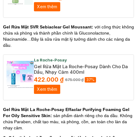
Xem thêm
Gel Rửa Mặt SVR Sebiaclear Gel Moussant:
với công thức không
chứa xà phòng và thành phần chính là Gluconolactone,
Niacinamide…Đây là sữa rửa mặt lý tưởng dành cho các nàng da
dầu.
La Roche-Posay
Gel Rửa Mặt La Roche-Posay Dành Cho Da
Dầu, Nhạy Cảm 400ml
422.000 ₫
675.000 ₫
37%
Xem thêm
Gel Rửa Mặt La Roche-Posay Effaclar Purifying Foaming Gel
For Oily Sensitive Skin:
sản phẩm dành riêng cho da dầu. Không
chứa Paraben, chất tạo màu, xà phòng, cồn, an toàn cho làn da
nhạy cảm.