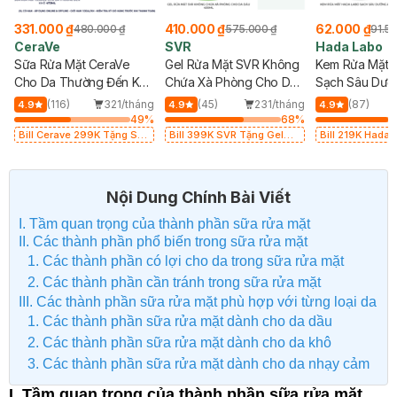
331.000 ₫
410.000 ₫
62.000 ₫
480.000 ₫
575.000 ₫
91.50
CeraVe
SVR
Hada Labo
Sữa Rửa Mặt CeraVe
Gel Rửa Mặt SVR Không
Kem Rửa Mặt 
Cho Da Thường Đến Khô
Chứa Xà Phòng Cho Da
Sạch Sâu Dưỡ
473ml
Dầu 400ml
80g
g
(116)
321/tháng
(45)
231/tháng
(87)
4.9
4.9
4.9
%
49
%
68
%
Bill Cerave 299K Tặng Sữa
Bill 399K SVR Tặng Gel
Bill 219K Hada 
Rửa Mặt Cerave 30ml (SL
Rửa Mặt SVR Cho Da Dầu
Kem Rửa Mặt 15g
có hạn)
55ml trị giá 165K (SL có
20K (SL có hạn
hạn)
Nội Dung Chính Bài Viết
I. Tầm quan trọng của thành phần sữa rửa mặt
II. Các thành phần phổ biến trong sữa rửa mặt
1. Các thành phần có lợi cho da trong sữa rửa mặt
2. Các thành phần cần tránh trong sữa rửa mặt
III. Các thành phần sữa rửa mặt phù hợp với từng loại da
1. Các thành phần sữa rửa mặt dành cho da dầu
2. Các thành phần sữa rửa mặt dành cho da khô
3. Các thành phần sữa rửa mặt dành cho da nhạy cảm
I. Tầm quan trọng của thành phần sữa rửa mặt