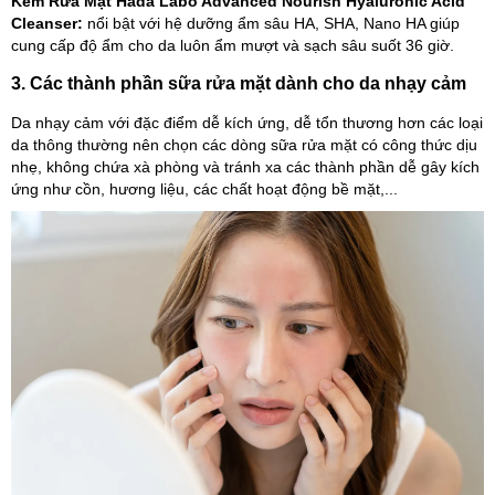
Kem Rửa Mặt Hada Labo Advanced Nourish Hyaluronic Acid
Cleanser:
nổi bật với hệ dưỡng ẩm sâu HA, SHA, Nano HA giúp
cung cấp độ ẩm cho da luôn ẩm mượt và sạch sâu suốt 36 giờ.
3. Các thành phần sữa rửa mặt dành cho da nhạy cảm
Da nhạy cảm với đặc điểm dễ kích ứng, dễ tổn thương hơn các loại
da thông thường nên chọn các dòng sữa rửa mặt có công thức dịu
nhẹ, không chứa xà phòng và tránh xa các thành phần dễ gây kích
ứng như cồn, hương liệu, các chất hoạt động bề mặt,...