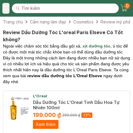
0
Tìm kiếm
Chec
Tìm kiếm
Toggle Menu
Trang chủ
Cẩm nang làm đẹp
Cosmetics
Review mỹ phẩ
Review Dầu Dưỡng Tóc L'oreal Paris Elseve Có Tốt
không?
Ngoài việc chăm sóc tóc bằng dầu gội xả,
xịt dưỡng tóc
, ủ tóc để
có được một mái tóc chắc khỏe bạn có thể dùng dầu dưỡng tóc.
Đây là một trong những cách làm đang được nhiều bạn nữ sử dụng
vì có nhiều lợi ích và hiệu quả cho tóc và sản phẩm đang được yêu
thích nhất hiện nay là dầu dưỡng tóc L'Oreal Paris Elseve. Ta cùng
xem qua bài
review dầu dưỡng tóc L'Oreal Elseve
ngay dưới
đây nhé.
L'Oreal
Dầu Dưỡng Tóc L'Oreal Tinh Dầu Hoa Tự
Nhiên 100ml
199.000 ₫
299.000 ₫
33%
Xem thêm