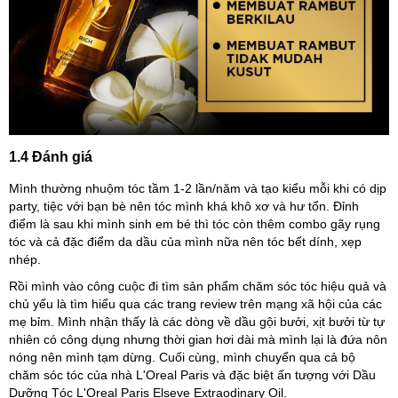
1.4 Đánh giá
Mình thường nhuộm tóc tầm 1-2 lần/năm và tạo kiểu mỗi khi có dịp
party, tiệc với bạn bè nên tóc mình khá khô xơ và hư tổn. Đỉnh
điểm là sau khi mình sinh em bé thì tóc còn thêm combo gãy rụng
tóc và cả đặc điểm da dầu của mình nữa nên tóc bết dính, xẹp
nhép.
Rồi mình vào công cuộc đi tìm sản phẩm chăm sóc tóc hiệu quả và
chủ yếu là tìm hiểu qua các trang review trên mạng xã hội của các
mẹ bỉm. Mình nhận thấy là các dòng về dầu gội bưởi, xịt bưởi từ tự
nhiên có công dụng nhưng thời gian hơi dài mà mình lại là đứa nôn
nóng nên mình tạm dừng. Cuối cùng, mình chuyển qua cả bộ
chăm sóc tóc của nhà L'Oreal Paris và đặc biệt ấn tượng với Dầu
Dưỡng Tóc L'Oreal Paris Elseve Extraodinary Oil.