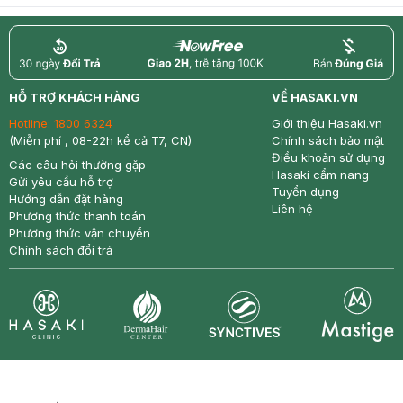
return
nowfree
price
HỖ TRỢ KHÁCH HÀNG
VỀ HASAKI.VN
Hotline:
1800 6324
Giới thiệu Hasaki.vn
(Miễn phí , 08-22h kể cả T7, CN)
Chính sách bảo mật
Điều khoản sử dụng
Các câu hỏi thường gặp
Hasaki cẩm nang
Gửi yêu cầu hỗ trợ
Tuyển dụng
Hướng dẫn đặt hàng
Liên hệ
Phương thức thanh toán
Phương thức vận chuyển
Chính sách đổi trả
Synctives
Clinic
Dermahair
Mastige