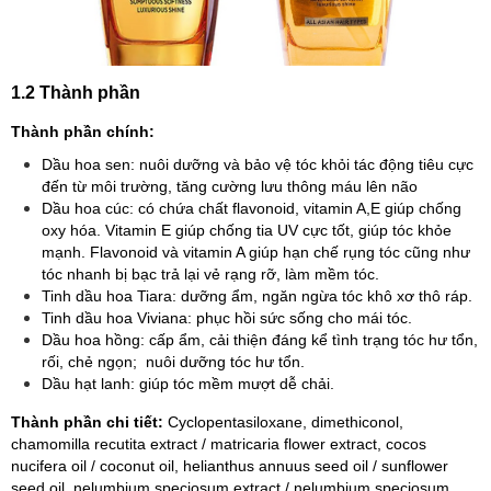
1.2 Thành phần
Thành phần chính:
Dầu hoa sen: nuôi dưỡng và bảo vệ tóc khỏi tác động tiêu cực
đến từ môi trường, tăng cường lưu thông máu lên não
Dầu hoa cúc: có chứa chất flavonoid, vitamin A,E giúp chống
oxy hóa. Vitamin E giúp chống tia UV cực tốt, giúp tóc khỏe
mạnh. Flavonoid và vitamin A giúp hạn chế rụng tóc cũng như
tóc nhanh bị bạc trả lại vẻ rạng rỡ, làm mềm tóc.
Tinh dầu hoa Tiara: dưỡng ẩm, ngăn ngừa tóc khô xơ thô ráp.
Tinh dầu hoa Viviana: phục hồi sức sống cho mái tóc.
Dầu hoa hồng: cấp ẩm, cải thiện đáng kể tình trạng tóc hư tổn,
rối, chẻ ngọn; nuôi dưỡng tóc hư tổn.
Dầu hạt lanh: giúp tóc mềm mượt dễ chải.
Thành phần chi tiết:
Cyclopentasiloxane, dimethiconol,
chamomilla recutita extract / matricaria flower extract, cocos
nucifera oil / coconut oil, helianthus annuus seed oil / sunflower
seed oil, nelumbium speciosum extract / nelumbium speciosum