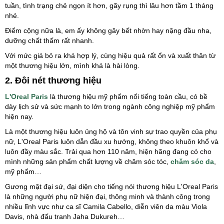
tuần, tình trạng chẻ ngọn ít hơn, gãy rụng thì lâu hơn tầm 1 tháng
nhé.
Điểm cộng nữa là, em ấy không gây bết nhờn hay nặng đầu nha,
dưỡng chất thấm rất nhanh.
Với mức giá bỏ ra khá hợp lý, cùng hiệu quả rất ổn và xuất thân từ
một thương hiệu lớn, mình khá là hài lòng.
2. Đôi nét thương hiệu
L'Oreal Paris
là thương hiệu mỹ phẩm nổi tiếng toàn cầu, có bề
dày lịch sử và sức mạnh to lớn trong ngành công nghiệp mỹ phẩm
hiện nay.
Là một thương hiệu luôn ủng hộ và tôn vinh sự trao quyền của phụ
nữ, L'Oreal Paris luôn dẫn đầu xu hướng, không theo khuôn khổ và
luôn đầy màu sắc. Trải qua hơn 110 năm, hiện hãng đang có cho
mình những sản phẩm chất lượng về chăm sóc tóc,
chăm sóc da
,
mỹ phẩm…
Gương mặt đại sứ, đại diện cho tiếng nói thương hiệu L'Oreal Paris
là những người phụ nữ hiện đại, thông minh và thành công trong
nhiều lĩnh vực như ca sĩ Camila Cabello, diễn viên da màu Viola
Davis, nhà đấu tranh Jaha Dukureh…