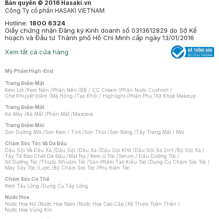
Bản quyền © 2016 Hasaki.vn
Công Ty cổ phần HASAKI VIETNAM
Hotline:
1800 6324
Giấy chứng nhận Đăng ký Kinh doanh số 0313612829 do Sở Kế
hoạch và Đầu tư Thành phố Hồ Chí Minh cấp ngày 13/01/2016
Xem tất cả cửa hàng
Mỹ Phẩm High-End
Trang Điểm Mặt
Kem Lót
/
Kem Nền
/
Phấn Nền
/
BB / CC Cream
/
Phấn Nước Cushion
/
Che Khuyết Điểm
/
Má Hồng
/
Tạo Khối / Highlight
/
Phấn Phủ
/
Xịt Khoá Makeup
Trang Điểm Mắt
Kẻ Mày
/
Kẻ Mắt
/
Phấn Mắt
/
Mascara
Trang Điểm Môi
Son Dưỡng Môi
/
Son Kem / Tint
/
Son Thỏi
/
Son Bóng
/
Tẩy Trang Mắt / Môi
Chăm Sóc Tóc Và Da Đầu
Dầu Gội Và Dầu Xả
/
Dầu Gội
/
Dầu Xả
/
Dầu Gội Khô
/
Dầu Gội Xả 2in1
/
Bộ Gội Xả
/
Tẩy Tế Bào Chết Da Đầu
/
Mặt Nạ / Kem Ủ Tóc
/
Serum / Dầu Dưỡng Tóc
/
Xịt Dưỡng Tóc
/
Thuốc Nhuộm Tóc
/
Sản Phẩm Tạo Kiểu Tóc
/
Dụng Cụ Chăm Sóc Tóc
/
Máy Sấy Tóc
/
Lược
/
Bộ Chăm Sóc Tóc
/
Phụ Kiện Tóc
Chăm Sóc Cơ Thể
Kem Tẩy Lông
/
Dụng Cụ Tẩy Lông
Nước Hoa
Nước Hoa Nữ
/
Nước Hoa Nam
/
Nước Hoa Cao Cấp
/
Xịt Thơm Toàn Thân
/
Nước Hoa Vùng Kín