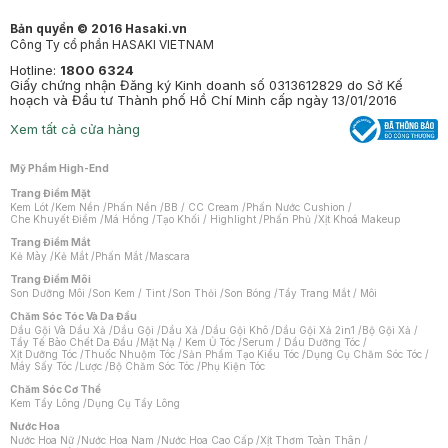
Bản quyền © 2016 Hasaki.vn
Công Ty cổ phần HASAKI VIETNAM
Hotline:
1800 6324
Giấy chứng nhận Đăng ký Kinh doanh số 0313612829 do Sở Kế
hoạch và Đầu tư Thành phố Hồ Chí Minh cấp ngày 13/01/2016
Xem tất cả cửa hàng
Mỹ Phẩm High-End
Trang Điểm Mặt
Kem Lót
/
Kem Nền
/
Phấn Nền
/
BB / CC Cream
/
Phấn Nước Cushion
/
Che Khuyết Điểm
/
Má Hồng
/
Tạo Khối / Highlight
/
Phấn Phủ
/
Xịt Khoá Makeup
Trang Điểm Mắt
Kẻ Mày
/
Kẻ Mắt
/
Phấn Mắt
/
Mascara
Trang Điểm Môi
Son Dưỡng Môi
/
Son Kem / Tint
/
Son Thỏi
/
Son Bóng
/
Tẩy Trang Mắt / Môi
Chăm Sóc Tóc Và Da Đầu
Dầu Gội Và Dầu Xả
/
Dầu Gội
/
Dầu Xả
/
Dầu Gội Khô
/
Dầu Gội Xả 2in1
/
Bộ Gội Xả
/
Tẩy Tế Bào Chết Da Đầu
/
Mặt Nạ / Kem Ủ Tóc
/
Serum / Dầu Dưỡng Tóc
/
Xịt Dưỡng Tóc
/
Thuốc Nhuộm Tóc
/
Sản Phẩm Tạo Kiểu Tóc
/
Dụng Cụ Chăm Sóc Tóc
/
Máy Sấy Tóc
/
Lược
/
Bộ Chăm Sóc Tóc
/
Phụ Kiện Tóc
Chăm Sóc Cơ Thể
Kem Tẩy Lông
/
Dụng Cụ Tẩy Lông
Nước Hoa
Nước Hoa Nữ
/
Nước Hoa Nam
/
Nước Hoa Cao Cấp
/
Xịt Thơm Toàn Thân
/