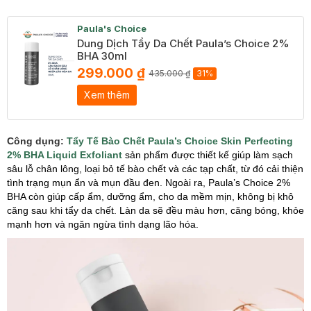
Paula's Choice
Dung Dịch Tẩy Da Chết Paula’s Choice 2%
BHA 30ml
299.000 ₫
435.000 ₫
31%
Xem thêm
Công dụng:
Tẩy Tế Bào Chết Paula’s Choice Skin Perfecting
2% BHA Liquid Exfoliant
sản phẩm được thiết kế giúp làm sạch
sâu lỗ chân lông, loại bỏ tế bào chết và các tạp chất, từ đó cải thiện
tình trạng mụn ẩn và mụn đầu đen. Ngoài ra, Paula’s Choice 2%
BHA còn giúp cấp ẩm, dưỡng ẩm, cho da mềm mịn, không bị khô
căng sau khi tẩy da chết. Làn da sẽ đều màu hơn, căng bóng, khỏe
mạnh hơn và ngăn ngừa tình dạng lão hóa.