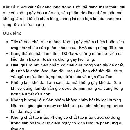
Kết cấu:
Với kết cấu dạng lỏng trong suốt, dễ dàng thẩm thấu, dịu
nhẹ và không gây bào mòn da, sản phẩm dễ dàng thẩm thấu mà
không làm bít tắc lỗ chân lông, mang lại cho bạn làn da sáng mịn,
rạng rỡ và khỏe mạnh.
Ưu điểm:
Tẩy tế bào chết nhẹ nhàng: Không gây châm chích hoặc kích
ứng như nhiều sản phẩm khác chứa BHA cùng nồng độ khác.
Bảng thành phần lành tính: Đã được chứng nhận bởi viện da
liễu, đảm bảo an toàn và không gây kích ứng.
Hiệu quả rõ rệt: Sản phẩm có hiệu quả trong việc tẩy da chết,
thu nhỏ lỗ chân lông, làm đều màu da, hạn chế tiết dầu thừa
và ngăn ngừa tình trạng mụn trứng cá và mụn đầu đen.
Không làm khô da: Làm sạch da mà không gây khô da. Sau
khi sử dụng, làn da vẫn giữ được độ mịn màng và căng bóng
hơn và ít tiết dầu hơn.
Không hương liệu: Sản phẩm không chứa bất kỳ loại hương
liệu nào, giúp giảm nguy cơ kích ứng da cho những người có
làn da nhạy cảm.
Không chất tạo màu: Không có chất tạo màu được sử dụng
trong sản phẩm, giúp giảm nguy cơ kích ứng và phản ứng dị
ứng da.