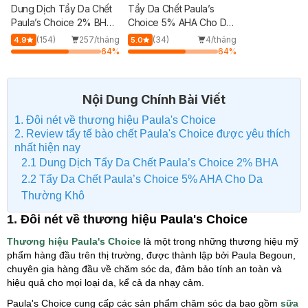
Dung Dịch Tẩy Da Chết
Tẩy Da Chết Paula’s
Paula’s Choice 2% BHA
Choice 5% AHA Cho Da
30ml
Thường Khô 50ml
(154)
257/tháng
(34)
4/tháng
4.9
5.0
64
%
64
%
Nội Dung Chính Bài Viết
1. Đôi nét về thương hiệu Paula's Choice
2. Review tẩy tế bào chết Paula's Choice được yêu thích
nhất hiện nay
2.1 Dung Dịch Tẩy Da Chết Paula’s Choice 2% BHA
2.2 Tẩy Da Chết Paula’s Choice 5% AHA Cho Da
Thường Khô
1. Đôi nét về thương hiệu
Paula's Choice
Thương hiệu Paula's Choice
là một trong những thương hiệu mỹ
phẩm hàng đầu trên thị trường, được thành lập bởi Paula Begoun,
chuyên gia hàng đầu về chăm sóc da, đảm bảo tính an toàn và
hiệu quả cho mọi loại da, kể cả da nhạy cảm.
Paula's Choice cung cấp các sản phẩm chăm sóc da bao gồm
sữa