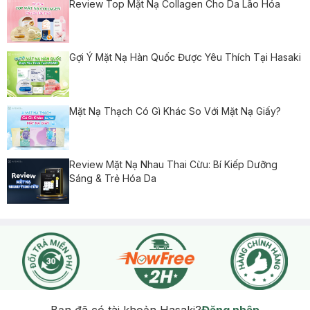
Review Top Mặt Nạ Collagen Cho Da Lão Hóa
Gợi Ý Mặt Nạ Hàn Quốc Được Yêu Thích Tại Hasaki
Mặt Nạ Thạch Có Gì Khác So Với Mặt Nạ Giấy?
Review Mặt Nạ Nhau Thai Cừu: Bí Kiếp Dưỡng
Sáng & Trẻ Hóa Da