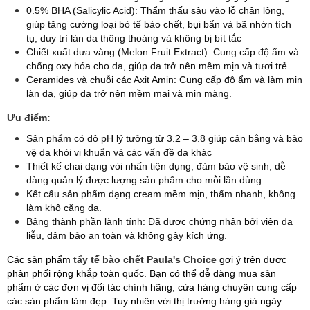
0.5% BHA (Salicylic Acid): Thẩm thấu sâu vào lỗ chân lông,
giúp tăng cường loại bỏ tế bào chết, bụi bẩn và bã nhờn tích
tụ, duy trì làn da thông thoáng và không bị bít tắc
Chiết xuất dưa vàng (Melon Fruit Extract): Cung cấp độ ẩm và
chống oxy hóa cho da, giúp da trở nên mềm mịn và tươi trẻ.
Ceramides và chuỗi các Axit Amin: Cung cấp độ ẩm và làm mịn
làn da, giúp da trở nên mềm mại và mịn màng.
Ưu điểm:
Sản phẩm có độ pH lý tưởng từ 3.2 – 3.8 giúp cân bằng và bảo
vệ da khỏi vi khuẩn và các vấn đề da khác
Thiết kế chai dạng vòi nhấn tiện dụng, đảm bảo vệ sinh, dễ
dàng quản lý được lượng sản phẩm cho mỗi lần dùng.
Kết cấu sản phẩm dạng cream mềm mịn, thấm nhanh, không
làm khô căng da.
Bảng thành phần lành tính: Đã được chứng nhận bởi viện da
liễu, đảm bảo an toàn và không gây kích ứng.
Các sản phẩm
tẩy tế bào chết Paula's Choice
gợi ý trên được
phân phối rộng khắp toàn quốc. Bạn có thể dễ dàng mua sản
phẩm ở các đơn vị đối tác chính hãng, cửa hàng chuyên cung cấp
các sản phẩm làm đẹp. Tuy nhiên với thị trường hàng giả ngày