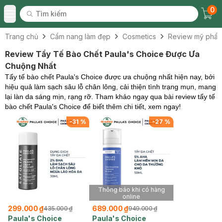
0
Tìm kiếm
Chec
Tìm kiếm
Toggle Menu
Trang chủ
Cẩm nang làm đẹp
Cosmetics
Review mỹ phẩ
Review Tẩy Tế Bào Chết Paula's Choice Được Ưa
Chuộng Nhất
Tẩy tế bào chết Paula's Choice được ưa chuộng nhất hiện nay, bởi
hiệu quả làm sạch sâu lỗ chân lông, cải thiện tình trạng mụn, mang
lại làn da sáng mịn, rạng rỡ. Tham khảo ngay qua bài review tẩy tế
bào chết Paula's Choice để biết thêm chi tiết, xem ngay!
-
31
%
-
27
%
Thông báo khi có hàng
online
299.000 ₫
689.000 ₫
435.000 ₫
949.000 ₫
Paula's Choice
Paula's Choice