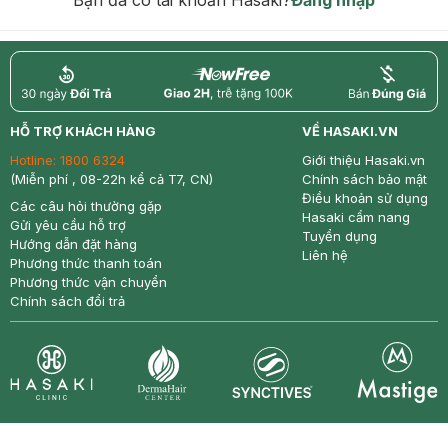
Bạn đã có tài khoản Hasaki?
Đăng nhập
return
nowfree
price
HỖ TRỢ KHÁCH HÀNG
VỀ HASAKI.VN
Hotline:
1800 6324
Giới thiệu Hasaki.vn
(Miễn phí , 08-22h kể cả T7, CN)
Chính sách bảo mật
Điều khoản sử dụng
Các câu hỏi thường gặp
Hasaki cẩm nang
Gửi yêu cầu hỗ trợ
Tuyển dụng
Hướng dẫn đặt hàng
Liên hệ
Phương thức thanh toán
Phương thức vận chuyển
Chính sách đổi trả
Synctives
Clinic
Dermahair
Mastige