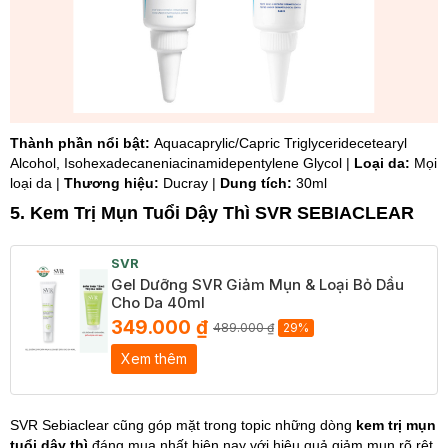
Thành phần nổi bật:
Aquacaprylic/Capric Triglyceridecetearyl
Alcohol, Isohexadecaneniacinamidepentylene Glycol |
Loại da:
Mọi
loại da |
Thương hiệu:
Ducray |
Dung tích:
30ml
5. Kem Trị Mụn Tuổi Dậy Thì SVR SEBIACLEAR
SVR
Gel Dưỡng SVR Giảm Mụn & Loại Bỏ Dầu
Cho Da 40ml
349.000 ₫
489.000 ₫
29%
Xem thêm
SVR Sebiaclear cũng góp mặt trong topic những dòng
kem trị mụn
tuổi dậy thì
đáng mua nhất hiện nay với hiệu quả giảm mụn rõ rệt