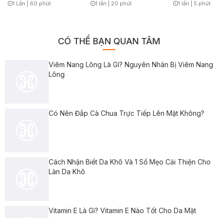
ASSH
%
1 Lần
|
60 phút
1 lần
|
20 phút
1 lần
|
5 phút
Timer Gray Icon
Timer Gray Icon
Timer Gray Icon
CÓ THỂ BẠN QUAN TÂM
Viêm Nang Lông Là Gì? Nguyên Nhân Bị Viêm Nang
Lông
Có Nên Đắp Cà Chua Trực Tiếp Lên Mặt Không?
Cách Nhận Biết Da Khô Và 1 Số Mẹo Cải Thiện Cho
Làn Da Khô
Vitamin E Là Gì? Vitamin E Nào Tốt Cho Da Mặt