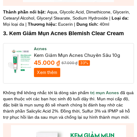
Thành phần nổi bật:
Aqua, Glycolic Acid, Dimethicone, Glycerin,
Cetearyl Alcohol, Glyceryl Stearate, Sodium Hydroxide |
Loại da:
Mọi loại da |
Thương hiệu:
Eucerin |
Dung tích:
40ml
3. Kem Giảm Mụn Acnes Blemish Clear Cream
Acnes
Kem Giảm Mụn Acnes Chuyên Sâu 10g
45.000 ₫
67.000 ₫
33%
Xem thêm
Không thể không nhắc tới là dòng sản phẩm
trị mụn Acnes
đã quá
quen thuộc với các bạn học sinh độ tuổi dậy thì. Mụn mọi cấp độ,
đặc biệt là mụn sưng đỏ sẽ nhanh chóng bị đánh bay nhờ các
thành phần Salicylic Acid 2%. Đồng thời, Sulfur 3% và IPMP sẽ hỗ
trợ phục hồi làn da sau mụn và chống lại sự hình thành mụn mới.