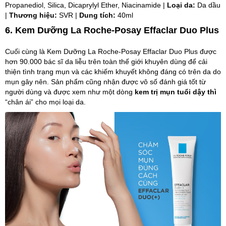
Propanediol, Silica, Dicaprylyl Ether, Niacinamide |
Loại da:
Da dầu
|
Thương hiệu:
SVR |
Dung tích:
40ml
6. Kem Dưỡng La Roche-Posay Effaclar Duo Plus
Cuối cùng là Kem Dưỡng La Roche-Posay Effaclar Duo Plus được
hơn 90.000 bác sĩ da liễu trên toàn thế giới khuyên dùng để cải
thiện tình trạng mụn và các khiếm khuyết không đáng có trên da do
mụn gây nên. Sản phẩm cũng nhận được vô số đánh giá tốt từ
người dùng và được xem như một dòng
kem trị mụn tuổi dậy thì
“chân ái” cho mọi loại da.