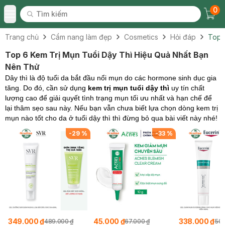
0
Tìm kiếm
Chec
Tìm kiếm
Toggle Menu
Trang chủ
Cẩm nang làm đẹp
Cosmetics
Hỏi đáp
Top 
Top 6 Kem Trị Mụn Tuổi Dậy Thì Hiệu Quả Nhất Bạn
Nên Thử
Dây thì là độ tuổi da bắt đầu nổi mụn do các hormone sinh dục gia
tăng. Do đó, cần sử dụng
kem trị mụn tuổi dậy thì
uy tín chất
lượng cao để giải quyết tình trạng mụn tối ưu nhất và hạn chế để
lại thâm sẹo sau này. Nếu bạn vẫn chưa biết lựa chọn dòng kem trị
mụn nào tốt cho da ở tuổi dậy thì thì đừng bỏ qua bài viết này nhé!
%
-
29
%
-
33
%
349.000 ₫
45.000 ₫
338.000 ₫
489.000 ₫
67.000 ₫
500