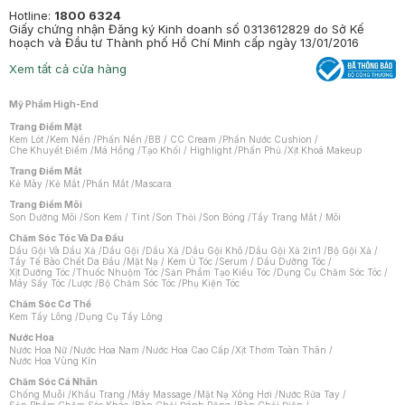
Hotline:
1800 6324
Giấy chứng nhận Đăng ký Kinh doanh số 0313612829 do Sở Kế
hoạch và Đầu tư Thành phố Hồ Chí Minh cấp ngày 13/01/2016
Xem tất cả cửa hàng
Mỹ Phẩm High-End
Trang Điểm Mặt
Kem Lót
/
Kem Nền
/
Phấn Nền
/
BB / CC Cream
/
Phấn Nước Cushion
/
Che Khuyết Điểm
/
Má Hồng
/
Tạo Khối / Highlight
/
Phấn Phủ
/
Xịt Khoá Makeup
Trang Điểm Mắt
Kẻ Mày
/
Kẻ Mắt
/
Phấn Mắt
/
Mascara
Trang Điểm Môi
Son Dưỡng Môi
/
Son Kem / Tint
/
Son Thỏi
/
Son Bóng
/
Tẩy Trang Mắt / Môi
Chăm Sóc Tóc Và Da Đầu
Dầu Gội Và Dầu Xả
/
Dầu Gội
/
Dầu Xả
/
Dầu Gội Khô
/
Dầu Gội Xả 2in1
/
Bộ Gội Xả
/
Tẩy Tế Bào Chết Da Đầu
/
Mặt Nạ / Kem Ủ Tóc
/
Serum / Dầu Dưỡng Tóc
/
Xịt Dưỡng Tóc
/
Thuốc Nhuộm Tóc
/
Sản Phẩm Tạo Kiểu Tóc
/
Dụng Cụ Chăm Sóc Tóc
/
Máy Sấy Tóc
/
Lược
/
Bộ Chăm Sóc Tóc
/
Phụ Kiện Tóc
Chăm Sóc Cơ Thể
Kem Tẩy Lông
/
Dụng Cụ Tẩy Lông
Nước Hoa
Nước Hoa Nữ
/
Nước Hoa Nam
/
Nước Hoa Cao Cấp
/
Xịt Thơm Toàn Thân
/
Nước Hoa Vùng Kín
Chăm Sóc Cá Nhân
Chống Muỗi
/
Khẩu Trang
/
Máy Massage
/
Mặt Nạ Xông Hơi
/
Nước Rửa Tay
/
Sản Phẩm Chăm Sóc Khác
/
Bàn Chải Đánh Răng
/
Bàn Chải Điện
/