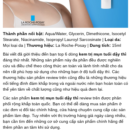
Thành phần nổi bật:
Aqua/Water, Glycerin, Dimethicone, Isocetyl
Stearate, Niacinamide, Isopropyl Lauroyl Sarcosinate |
Loại da:
Mọi loại da |
Thương hiệu:
La Roche-Posay |
Dung tích:
15ml
Bài viết đã giới thiệu đến bạn top 6 dòng
kem trị mụn tuổi dậy thì
đáng thử nhất. Những sản phẩm này đa phần đều được nghiên
cứu và điều chế theo công thức an toàn và lành tính nhất cho da
nên rất phù hợp sử dụng cho những bạn ở độ tuổi dậy thì. Các
thương hiệu sản phẩm review trên cũng đều là những thương hiệu
nổi tiếng đình đám khắp trong và ngoài nước nên bạn hoàn toàn có
thể yên tâm về chất lượng cũng như hiệu quả đem lại.
Các sản phẩm
kem trị mụn tuổi dậy thì
review trên
được phân
phối rộng khắp toàn quốc. Bạn có thể dễ dàng mua sản phẩm ở
các đơn vị đối tác chính hãng, cửa hàng chuyên cung cấp các sản
phẩm làm đẹp. Tuy nhiên với thị trường hàng giả ngày càng nhiều,
bạn cần tìm đến những cơ sở cung cấp sản phẩm chính hãng để
thêm phần an tâm khi sử dụng.