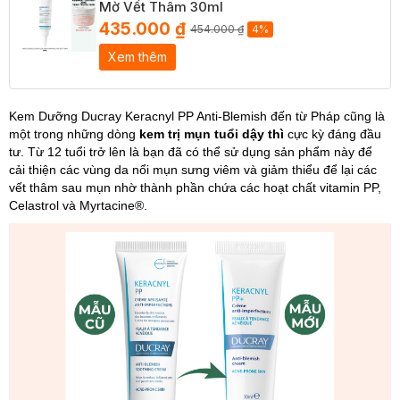
Mờ Vết Thâm 30ml
435.000 ₫
454.000 ₫
4%
Xem thêm
Kem Dưỡng Ducray Keracnyl PP Anti-Blemish đến từ Pháp cũng là
một trong những dòng
kem trị mụn tuổi dậy thì
cực kỳ đáng đầu
tư. Từ 12 tuổi trở lên là bạn đã có thể sử dụng sản phẩm này để
cải thiện các vùng da nổi mụn sưng viêm và giảm thiểu để lại các
vết thâm sau mụn nhờ thành phần chứa các hoạt chất vitamin PP,
Celastrol và Myrtacine®.