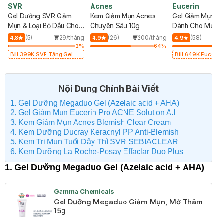
SVR
Acnes
Eucerin
Gel Dưỡng SVR Giảm
Kem Giảm Mụn Acnes
Gel Giảm Mụn 
Mụn & Loại Bỏ Dầu Cho
Chuyên Sâu 10g
Dành Cho Mụn
Da 40ml
Không Viêm 4
g
(5)
29/tháng
(26)
200/tháng
(58)
4.8
4.9
4.9
%
2
%
64
%
Bill 399K SVR Tặng Gel
Bill 649K Eucer
Rửa Mặt SVR Cho Da Dầu
Nước Dưỡng Sá
55ml trị giá 165K (SL có
trị giá 350K (SL
hạn)
Nội Dung Chính Bài Viết
1. Gel Dưỡng Megaduo Gel (Azelaic acid + AHA)
2. Gel Giảm Mụn Eucerin Pro ACNE Solution A.I
3. Kem Giảm Mụn Acnes Blemish Clear Cream
4. Kem Dưỡng Ducray Keracnyl PP Anti-Blemish
5. Kem Trị Mụn Tuổi Dậy Thì SVR SEBIACLEAR
6. Kem Dưỡng La Roche-Posay Effaclar Duo Plus
1. Gel Dưỡng Megaduo Gel (Azelaic acid + AHA)
Gamma Chemicals
Gel Dưỡng Megaduo Giảm Mụn, Mờ Thâm
15g