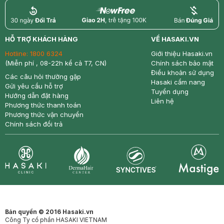
return
nowfree
price
HỖ TRỢ KHÁCH HÀNG
VỀ HASAKI.VN
Hotline:
1800 6324
Giới thiệu Hasaki.vn
(Miễn phí , 08-22h kể cả T7, CN)
Chính sách bảo mật
Điều khoản sử dụng
Các câu hỏi thường gặp
Hasaki cẩm nang
Gửi yêu cầu hỗ trợ
Tuyển dụng
Hướng dẫn đặt hàng
Liên hệ
Phương thức thanh toán
Phương thức vận chuyển
Chính sách đổi trả
Synctives
Clinic
Dermahair
Mastige
Bản quyền © 2016 Hasaki.vn
Công Ty cổ phần HASAKI VIETNAM