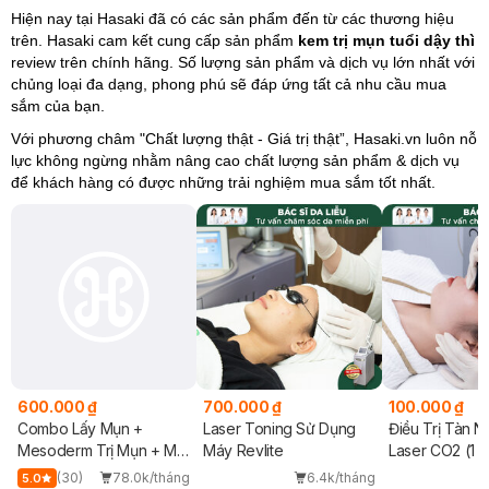
Hiện nay tại Hasaki đã có các sản phẩm đến từ các thương hiệu
trên. Hasaki cam kết cung cấp sản phẩm
kem trị mụn tuổi dậy thì
review trên
chính hãng. Số lượng sản phẩm và dịch vụ lớn nhất với
chủng loại đa dạng, phong phú sẽ đáp ứng tất cả nhu cầu mua
sắm của bạn.
Với phương châm "Chất lượng thật - Giá trị thật”, Hasaki.vn luôn nỗ
lực không ngừng nhằm nâng cao chất lượng sản phẩm & dịch vụ
để khách hàng có được những trải nghiệm mua sắm tốt nhất.
600.000 ₫
700.000 ₫
100.000 ₫
Combo Lấy Mụn +
Laser Toning Sử Dụng
Điều Trị Tàn 
u
Mesoderm Trị Mụn + Mặt
Máy Revlite
Laser CO2 (1 N
Nạ Jean D'Arcel + Chiếu
g
(30)
78.0k/tháng
6.4k/tháng
5.0