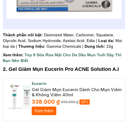
Thành phần nổi bật:
Deionized Water, Carbomer, Squalane,
Glycolic Acid, Sodium Hydroxide, Azelaic Acid, Edta |
Loại da:
Mọi
loại da |
Thương hiệu:
Gamma Chemicals |
Dung tích:
15g
Xem thêm:
Top 8 Sữa Rửa Mặt Cho Da Dầu Mụn Tuổi Dậy Thì
Bạn Nên Biết
2. Gel Giảm Mụn Eucerin Pro ACNE Solution A.I
Eucerin
Gel Giảm Mụn Eucerin Dành Cho Mụn Viêm
& Không Viêm 40ml
338.000 ₫
500.000 ₫
32%
Xem thêm