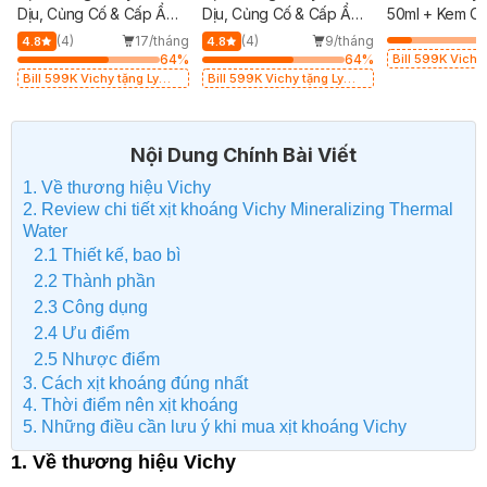
Dịu, Củng Cố & Cấp Ẩm
Dịu, Củng Cố & Cấp Ẩm
50ml + Kem C
Cho Da 300ml
Cho Da 150ml
Kiềm Dầu 50ml
(4)
17/tháng
(4)
9/tháng
4.8
4.8
64
%
64
%
Bill 599K Vichy 
thủy tinh trị gi
Bill 599K Vichy tặng Ly
Bill 599K Vichy tặng Ly
có hạn)
thủy tinh trị giá 200K (SL
thủy tinh trị giá 200K (SL
có hạn)
có hạn)
Nội Dung Chính Bài Viết
1. Về thương hiệu Vichy
2. Review chi tiết xịt khoáng Vichy Mineralizing Thermal
Water
2.1 Thiết kế, bao bì
2.2 Thành phần
2.3 Công dụng
2.4 Ưu điểm
2.5 Nhược điểm
3. Cách xịt khoáng đúng nhất
4. Thời điểm nên xịt khoáng
5. Những điều cần lưu ý khi mua xịt khoáng Vichy
1. Về thương hiệu Vichy