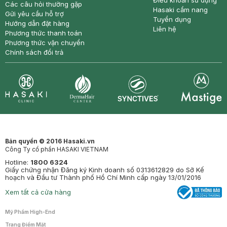
Điều khoản sử dụng
Các câu hỏi thường gặp
Hasaki cẩm nang
Gửi yêu cầu hỗ trợ
Tuyển dụng
Hướng dẫn đặt hàng
Liên hệ
Phương thức thanh toán
Phương thức vận chuyển
Chính sách đổi trả
Synctives
Clinic
Dermahair
Mastige
Bản quyền © 2016 Hasaki.vn
Công Ty cổ phần HASAKI VIETNAM
Hotline:
1800 6324
Giấy chứng nhận Đăng ký Kinh doanh số 0313612829 do Sở Kế
hoạch và Đầu tư Thành phố Hồ Chí Minh cấp ngày 13/01/2016
Xem tất cả cửa hàng
Mỹ Phẩm High-End
Trang Điểm Mặt