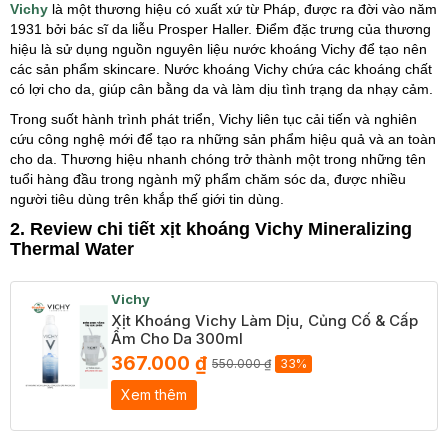
Vichy
là một thương hiệu có xuất xứ từ Pháp, được ra đời vào năm
1931 bởi bác sĩ da liễu Prosper Haller. Điểm đặc trưng của thương
hiệu là sử dụng nguồn nguyên liệu nước khoáng Vichy để tạo nên
các sản phẩm skincare. Nước khoáng Vichy chứa các khoáng chất
có lợi cho da, giúp cân bằng da và làm dịu tình trạng da nhạy cảm.
Trong suốt hành trình phát triển, Vichy liên tục cải tiến và nghiên
cứu công nghệ mới để tạo ra những sản phẩm hiệu quả và an toàn
cho da. Thương hiệu nhanh chóng trở thành một trong những tên
tuổi hàng đầu trong ngành mỹ phẩm chăm sóc da, được nhiều
người tiêu dùng trên khắp thế giới tin dùng.
2. Review chi tiết xịt khoáng Vichy Mineralizing
Thermal Water
Vichy
Xịt Khoáng Vichy Làm Dịu, Củng Cố & Cấp
Ẩm Cho Da 300ml
367.000 ₫
550.000 ₫
33%
Xem thêm