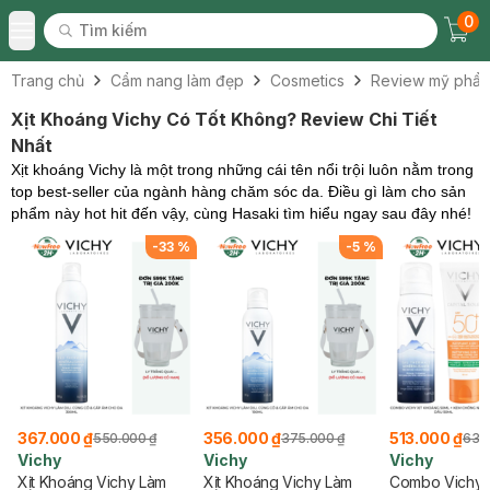
0
Tìm kiếm
Chec
Tìm kiếm
Toggle Menu
Trang chủ
Cẩm nang làm đẹp
Cosmetics
Review mỹ phẩ
Xịt Khoáng Vichy Có Tốt Không? Review Chi Tiết
Nhất
Xịt khoáng Vichy là một trong những cái tên nổi trội luôn nằm trong
top best-seller của ngành hàng chăm sóc da. Điều gì làm cho sản
phẩm này hot hit đến vậy, cùng Hasaki tìm hiểu ngay sau đây nhé!
-
33
%
-
5
%
367.000 ₫
356.000 ₫
513.000 ₫
550.000 ₫
375.000 ₫
630
Vichy
Vichy
Vichy
Xịt Khoáng Vichy Làm
Xịt Khoáng Vichy Làm
Combo Vichy 