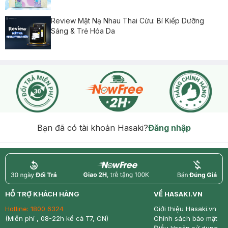
Review Mặt Nạ Nhau Thai Cừu: Bí Kiếp Dưỡng
Sáng & Trẻ Hóa Da
Bạn đã có tài khoản Hasaki?
Đăng nhập
return
nowfree
price
HỖ TRỢ KHÁCH HÀNG
VỀ HASAKI.VN
Hotline:
1800 6324
Giới thiệu Hasaki.vn
(Miễn phí , 08-22h kể cả T7, CN)
Chính sách bảo mật