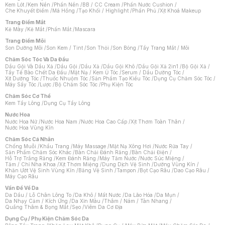
Kem Lót
/
Kem Nền
/
Phấn Nền
/
BB / CC Cream
/
Phấn Nước Cushion
/
Che Khuyết Điểm
/
Má Hồng
/
Tạo Khối / Highlight
/
Phấn Phủ
/
Xịt Khoá Makeup
Trang Điểm Mắt
Kẻ Mày
/
Kẻ Mắt
/
Phấn Mắt
/
Mascara
Trang Điểm Môi
Son Dưỡng Môi
/
Son Kem / Tint
/
Son Thỏi
/
Son Bóng
/
Tẩy Trang Mắt / Môi
Chăm Sóc Tóc Và Da Đầu
Dầu Gội Và Dầu Xả
/
Dầu Gội
/
Dầu Xả
/
Dầu Gội Khô
/
Dầu Gội Xả 2in1
/
Bộ Gội Xả
/
Tẩy Tế Bào Chết Da Đầu
/
Mặt Nạ / Kem Ủ Tóc
/
Serum / Dầu Dưỡng Tóc
/
Xịt Dưỡng Tóc
/
Thuốc Nhuộm Tóc
/
Sản Phẩm Tạo Kiểu Tóc
/
Dụng Cụ Chăm Sóc Tóc
/
Máy Sấy Tóc
/
Lược
/
Bộ Chăm Sóc Tóc
/
Phụ Kiện Tóc
Chăm Sóc Cơ Thể
Kem Tẩy Lông
/
Dụng Cụ Tẩy Lông
Nước Hoa
Nước Hoa Nữ
/
Nước Hoa Nam
/
Nước Hoa Cao Cấp
/
Xịt Thơm Toàn Thân
/
Nước Hoa Vùng Kín
Chăm Sóc Cá Nhân
Chống Muỗi
/
Khẩu Trang
/
Máy Massage
/
Mặt Nạ Xông Hơi
/
Nước Rửa Tay
/
Sản Phẩm Chăm Sóc Khác
/
Bàn Chải Đánh Răng
/
Bàn Chải Điện
/
Hỗ Trợ Trắng Răng
/
Kem Đánh Răng
/
Máy Tăm Nước
/
Nước Súc Miệng
/
Tăm / Chỉ Nha Khoa
/
Xịt Thơm Miệng
/
Dung Dịch Vệ Sinh
/
Dưỡng Vùng Kín
/
Khăn Ướt Vệ Sinh Vùng Kín
/
Băng Vệ Sinh
/
Tampon
/
Bọt Cạo Râu
/
Dao Cạo Râu
/
Máy Cạo Râu
Chat i
Vấn Đề Về Da
Da Dầu / Lỗ Chân Lông To
/
Da Khô / Mất Nước
/
Da Lão Hóa
/
Da Mụn
/
Da Nhạy Cảm / Kích Ứng
/
Da Xỉn Màu
/
Thâm / Nám / Tàn Nhang
/
Quầng Thâm & Bọng Mắt
/
Sẹo
/
Viêm Da Cơ Địa
Dụng Cụ / Phụ Kiện Chăm Sóc Da