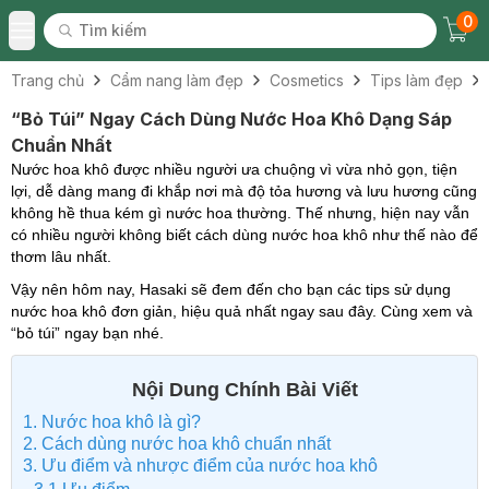
0
Tìm kiếm
Chec
Tìm kiếm
Toggle Menu
Trang chủ
Cẩm nang làm đẹp
Cosmetics
Tips làm đẹp
“Bỏ Túi” Ngay Cách Dùng Nước Hoa Khô Dạng Sáp
Chuẩn Nhất
Nước hoa khô được nhiều người ưa chuộng vì vừa nhỏ gọn, tiện
lợi, dễ dàng mang đi khắp nơi mà độ tỏa hương và lưu hương cũng
không hề thua kém gì nước hoa thường. Thế nhưng, hiện nay vẫn
có nhiều người không biết cách dùng nước hoa khô như thế nào để
thơm lâu nhất.
Vậy nên hôm nay, Hasaki sẽ đem đến cho bạn các tips sử dụng
nước hoa khô đơn giản, hiệu quả nhất ngay sau đây. Cùng xem và
“bỏ túi” ngay bạn nhé.
Nội Dung Chính Bài Viết
1. Nước hoa khô là gì?
2. Cách dùng nước hoa khô chuẩn nhất
3. Ưu điểm và nhược điểm của nước hoa khô