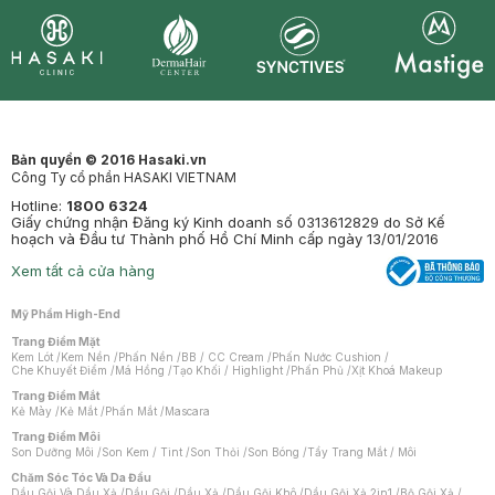
Synctives
Clinic
Dermahair
Mastige
Bản quyền © 2016 Hasaki.vn
Công Ty cổ phần HASAKI VIETNAM
Hotline:
1800 6324
Giấy chứng nhận Đăng ký Kinh doanh số 0313612829 do Sở Kế
hoạch và Đầu tư Thành phố Hồ Chí Minh cấp ngày 13/01/2016
Xem tất cả cửa hàng
Mỹ Phẩm High-End
Trang Điểm Mặt
Kem Lót
/
Kem Nền
/
Phấn Nền
/
BB / CC Cream
/
Phấn Nước Cushion
/
Che Khuyết Điểm
/
Má Hồng
/
Tạo Khối / Highlight
/
Phấn Phủ
/
Xịt Khoá Makeup
Trang Điểm Mắt
Kẻ Mày
/
Kẻ Mắt
/
Phấn Mắt
/
Mascara
Trang Điểm Môi
Son Dưỡng Môi
/
Son Kem / Tint
/
Son Thỏi
/
Son Bóng
/
Tẩy Trang Mắt / Môi
Chăm Sóc Tóc Và Da Đầu
Dầu Gội Và Dầu Xả
/
Dầu Gội
/
Dầu Xả
/
Dầu Gội Khô
/
Dầu Gội Xả 2in1
/
Bộ Gội Xả
/