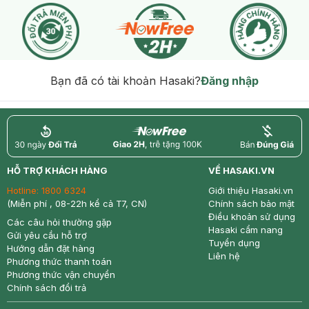
Bạn đã có tài khoản Hasaki?
Đăng nhập
return
nowfree
price
HỖ TRỢ KHÁCH HÀNG
VỀ HASAKI.VN
Hotline:
1800 6324
Giới thiệu Hasaki.vn
(Miễn phí , 08-22h kể cả T7, CN)
Chính sách bảo mật
Điều khoản sử dụng
Các câu hỏi thường gặp
Hasaki cẩm nang
Gửi yêu cầu hỗ trợ
Tuyển dụng
Hướng dẫn đặt hàng
Liên hệ
Phương thức thanh toán
Phương thức vận chuyển
Chính sách đổi trả