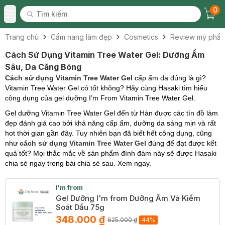
0
Tìm kiếm
Chec
Tìm kiếm
Toggle Menu
Trang chủ
Cẩm nang làm đẹp
Cosmetics
Review mỹ phẩ
Cách Sử Dụng Vitamin Tree Water Gel: Dưỡng Ẩm
Sâu, Da Căng Bóng
Cách sử dụng Vitamin Tree Water Gel
cấp ẩm da đúng là gì?
Vitamin Tree Water Gel có tốt không? Hãy cùng Hasaki tìm hiểu
công dụng của gel dưỡng I’m From Vitamin Tree Water Gel.
Gel dưỡng Vitamin Tree Water Gel đến từ Hàn được các tín đồ làm
đẹp đánh giá cao bởi khả năng cấp ẩm, dưỡng da sáng mịn và rất
hot thời gian gần đây. Tuy nhiên bạn đã biết hết công dụng, cũng
như
cách sử dụng Vitamin Tree Water Gel
đúng để đạt được kết
quả tốt? Mọi thắc mắc về sản phẩm đình đám này sẽ được Hasaki
chia sẻ ngay trong bài chia sẻ sau. Xem ngay.
I'm from
Gel Dưỡng I'm from Dưỡng Ẩm Và Kiểm
Soát Dầu 75g
348.000 ₫
625.000 ₫
44%