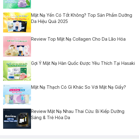
Mặt Nạ Yến Có Tốt Không? Top Sản Phẩm Dưỡng
Da Hiệu Quả 2025
Review Top Mặt Nạ Collagen Cho Da Lão Hóa
Gợi Ý Mặt Nạ Hàn Quốc Được Yêu Thích Tại Hasaki
Mặt Nạ Thạch Có Gì Khác So Với Mặt Nạ Giấy?
Review Mặt Nạ Nhau Thai Cừu: Bí Kiếp Dưỡng
Sáng & Trẻ Hóa Da