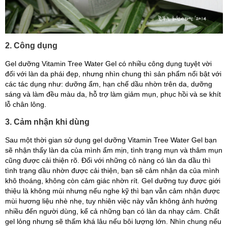
2. C
ông dụng
Gel dưỡng Vitamin Tree Water Gel có nhiều công dụng tuyệt vời
đối với làn da phái đẹp, nhưng nhìn chung thì sản phẩm nổi bật với
các tác dụng như: dưỡng ẩm, hạn chế dầu nhờn trên da, dưỡng
sáng và làm đều màu da, hỗ trợ làm giảm mụn, phục hồi và se khít
lỗ chân lông.
3. Cảm nhận khi dùng
Sau một thời gian sử dụng gel dưỡng Vitamin Tree Water Gel bạn
sẽ nhận thấy làn da của mình ẩm mịn, tình trạng mụn và thâm mụn
cũng được cải thiện rõ. Đối với những cô nàng có làn da dầu thì
tình trạng dầu nhờn được cải thiện, bạn sẽ cảm nhận da của mình
khô thoáng, không còn cảm giác nhờn rít. Gel dưỡng tuy được giới
thiệu là không mùi nhưng nếu nghe kỹ thì bạn vẫn cảm nhận được
mùi hương liệu nhè nhẹ, tuy nhiên việc này vẫn không ảnh hưởng
nhiều đến người dùng, kể cả những bạn có làn da nhạy cảm. Chất
gel lỏng nhưng sẽ thấm khá lâu nếu bôi lượng lớn. Nhìn chung nếu