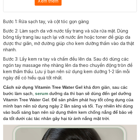
Xem thêm
Bước 1: Rửa sạch tay, và cột tóc gọn gàng
Bước 2: Làm sạch da với nước tẩy trang và sữa rửa mặt. Dùng
bông tẩy trang lau sạch lại với nước ấm hoặc toner để giúp da
được thư giãn, mở đường giúp cho kem dưỡng thấm vào da thật
nhanh.
Bước 3: Lấy kem ra tay và chấm đều lên da. Sau đó dùng các
ngón tay massage nhẹ nhàng lên da theo chuyển động tròn để
kem thẩm thấu. Lưu ý bạn nên sử dụng kem dưỡng 1-2 lần mỗi
ngày để có hiểu quả tốt nhất.
Cách sử dụng Vitamin Tree Water Gel
khá đơn giản, sau các
bước làm sạch,
serum
dưỡng da thì bạn sẽ dùng đến gel dưỡng
Vitamin Tree Water Gel. Để sản phẩm phát huy tốt công dụng của
mình bạn nên sử dụng ngày 2 lần sáng và tối. Tuy nhiên khi dùng
vào buổi sáng bạn nên sử dụng thêm kem chống nắng để bảo vệ
da tốt dưới các tác nhân gây hại từ ánh nắng mặt trời.