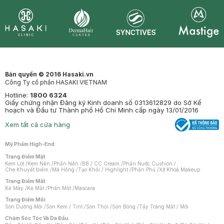
Synctives
Clinic
Dermahair
Mastige
Bản quyền © 2016 Hasaki.vn
Công Ty cổ phần HASAKI VIETNAM
Hotline:
1800 6324
Giấy chứng nhận Đăng ký Kinh doanh số 0313612829 do Sở Kế
hoạch và Đầu tư Thành phố Hồ Chí Minh cấp ngày 13/01/2016
Xem tất cả cửa hàng
Mỹ Phẩm High-End
Trang Điểm Mặt
Kem Lót
/
Kem Nền
/
Phấn Nền
/
BB / CC Cream
/
Phấn Nước Cushion
/
Che Khuyết Điểm
/
Má Hồng
/
Tạo Khối / Highlight
/
Phấn Phủ
/
Xịt Khoá Makeup
Trang Điểm Mắt
Kẻ Mày
/
Kẻ Mắt
/
Phấn Mắt
/
Mascara
Trang Điểm Môi
Son Dưỡng Môi
/
Son Kem / Tint
/
Son Thỏi
/
Son Bóng
/
Tẩy Trang Mắt / Môi
Chăm Sóc Tóc Và Da Đầu