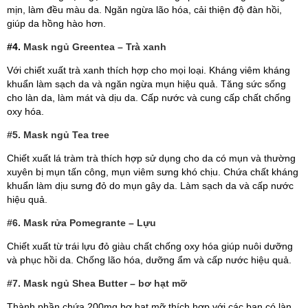
mịn, làm đều màu da. Ngăn ngừa lão hóa, cải thiện độ đàn hồi,
giúp da hồng hào hơn.
#4.
Mask ngủ Greentea – Trà xanh
Với chiết xuất trà xanh thích hợp cho mọi loại. Kháng viêm kháng
khuẩn làm sạch da và ngăn ngừa mụn hiệu quả. Tăng sức sống
cho làn da, làm mát và dịu da. Cấp nước và cung cấp chất chống
oxy hóa.
#5.
Mask ngủ Tea tree
Chiết xuất lá tràm trà thích hợp sử dụng cho da có mụn và thường
xuyên bị mụn tấn công, mụn viêm sưng khó chịu. Chứa chất kháng
khuẩn làm dịu sưng đỏ do mụn gây da. Làm sạch da và cấp nước
hiệu quả.
#6.
Mask rửa Pomegrante – Lựu
Chiết xuất từ trái lựu đỏ giàu chất chống oxy hóa giúp nuôi dưỡng
và phục hồi da. Chống lão hóa, dưỡng ẩm và cấp nước hiệu quả.
#7.
Mask ngủ Shea Butter – bơ hạt mỡ
Thành phần chứa 200mg bơ hạt mỡ thích hợp với các bạn có làn