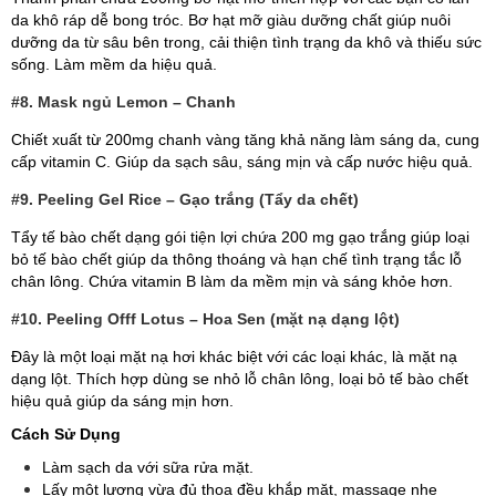
da khô ráp dễ bong tróc. Bơ hạt mỡ giàu dưỡng chất giúp nuôi
dưỡng da từ sâu bên trong, cải thiện tình trạng da khô và thiếu sức
sống. Làm mềm da hiệu quả.
#8. Mask ngủ Lemon – Chanh
Chiết xuất từ 200mg chanh vàng tăng khả năng làm sáng da, cung
cấp vitamin C. Giúp da sạch sâu, sáng mịn và cấp nước hiệu quả.
#9.
Peeling Gel Rice – Gạo trắng (Tẩy da chết)
Tẩy tế bào chết dạng gói tiện lợi chứa 200 mg gạo trắng giúp loại
bỏ tế bào chết giúp da thông thoáng và hạn chế tình trạng tắc lỗ
chân lông. Chứa vitamin B làm da mềm mịn và sáng khỏe hơn.
#10.
Peeling Offf Lotus – Hoa Sen (mặt nạ dạng lột)
Đây là một loại mặt nạ hơi khác biệt với các loại khác, là mặt nạ
dạng lột. Thích hợp dùng se nhỏ lỗ chân lông, loại bỏ tế bào chết
hiệu quả giúp da sáng mịn hơn.
Cách Sử Dụng
Làm sạch da với sữa rửa mặt.
Lấy một lượng vừa đủ thoa đều khắp mặt, massage nhẹ