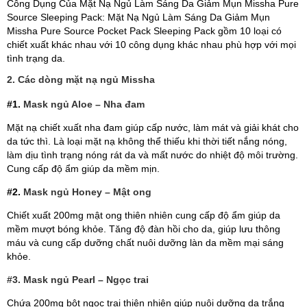
Công Dụng Của Mặt Nạ Ngủ Làm Sáng Da Giảm Mụn Missha Pure
Source Sleeping Pack:
Mặt Nạ Ngủ Làm Sáng Da Giảm Mụn
Missha Pure Source Pocket Pack Sleeping Pack gồm 10 loại có
chiết xuất khác nhau với 10 công dụng khác nhau phù hợp với mọi
tình trạng da.
2. Các dòng mặt nạ ngủ Missha
#1.
Mask ngủ Aloe – Nha đam
Mặt nạ chiết xuất nha đam giúp cấp nước, làm mát và giải khát cho
da tức thì. Là loại mặt nạ không thể thiếu khi thời tiết nắng nóng,
làm dịu tình trạng nóng rát da và mất nước do nhiệt độ môi trường.
Cung cấp độ ẩm giúp da mềm mịn.
#2.
Mask ngủ Honey – Mật ong
Chiết xuất 200mg mật ong thiên nhiên cung cấp độ ẩm giúp da
mềm mượt bóng khỏe. Tăng độ đàn hồi cho da, giúp lưu thông
máu và cung cấp dưỡng chất nuôi dưỡng làn da mềm mại sáng
khỏe.
#3. Mask ngủ Pearl – Ngọc trai
Chứa 200mg bột ngọc trai thiên nhiên giúp nuôi dưỡng da trắng