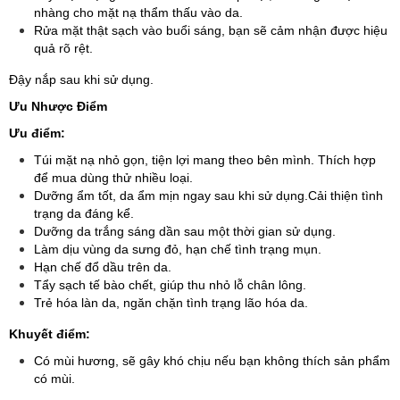
nhàng cho mặt nạ thẩm thấu vào da.
Rửa mặt thật sạch vào buổi sáng, bạn sẽ cảm nhận được hiệu
quả rõ rệt.
Đậy nắp sau khi sử dụng.
Ưu Nhược Điểm
Ưu điểm:
Túi mặt nạ nhỏ gọn, tiện lợi mang theo bên mình. Thích hợp
để mua dùng thử nhiều loại.
Dưỡng ẩm tốt, da ẩm mịn ngay sau khi sử dụng.Cải thiện tình
trạng da đáng kể.
Dưỡng da trắng sáng dần sau một thời gian sử dụng.
Làm dịu vùng da sưng đỏ, hạn chế tình trạng mụn.
Hạn chế đổ dầu trên da.
Tẩy sạch tế bào chết, giúp thu nhỏ lỗ chân lông.
Trẻ hóa làn da, ngăn chặn tình trạng lão hóa da.
Khuyết điểm:
Có mùi hương, sẽ gây khó chịu nếu bạn không thích sản phẩm
có mùi.