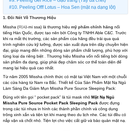
#9. Peeling Gel Rice – Gạo trắng (Tẩy da chết)
#10. Peeling Offf Lotus – Hoa Sen (mặt nạ dạng lột)
1. Đôi Nét Về Thương Hiệu
Missha (미샤-mi ssa) là thương hiệu
mỹ phẩm chính hãng
nổi
tiếng Hàn Quốc, được tạo nên bởi Công ty TNHH Able C&C. Trước
khi ra mắt thị trường, các sản phẩm của hãng đều trải qua quá
trình nghiên cứu kỹ lưỡng, được sản xuất dựa trên dây chuyền hiện
đại, giúp mang đến những dòng sản phẩm chất lượng, phù hợp với
từng loại da riêng biệt . Thương hiệu Missha vốn nổi tiếng bởi dòng
sản phẩm đa dạng, giúp phái đẹp chăm sóc cơ thể toàn diện để
mang lại hiệu quả cao nhất.
Từ năm 2005 Missha chính thức có mặt tại Việt Nam với một chuỗi
các cửa hàng từ Nam ra Bắc.
Thiết kế Của Sản Phẩm Mặt Nạ Ngủ
Làm Sáng Da Giảm Mụn Missha Pure Source Sleeping Pack:
Đúng với tên gọi “ pocket pack” là túi mask nhỏ
Mặt Nạ Ngủ
Missha Pure Source Pocket Pack Sleeping Pack
được đựng
trong các túi nhựa in hình các thành phần chính và công dụng
trông xinh xắn và tiện lợi khi mang theo du lịch nhe. Các túi đều có
nắp vặn và chốt nhỏ. Tiện lợi cho việc cất giữ và bảo quản mặt nạ.