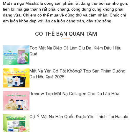
Mặt nạ ngủ Missha là dòng sản phẩm rất đáng thử bởi sự nhỏ gọn,
tiện lợi mà giá thành rất phải chăng, công dụng cũng không phải
dạng vừa. Chị em có thể mua về dùng thử và cảm nhận. Chúc chị
em luôn khỏe đẹp với làn da luôn căng tràn, đầy sức sống!
CÓ THỂ BẠN QUAN TÂM
Top Mặt Nạ Diếp Cá Làm Dịu Da, Kiềm Dầu Hiệu
Quả
Mặt Nạ Yến Có Tốt Không? Top Sản Phẩm Dưỡng
Da Hiệu Quả 2025
Review Top Mặt Nạ Collagen Cho Da Lão Hóa
Gợi Ý Mặt Nạ Hàn Quốc Được Yêu Thích Tại Hasaki