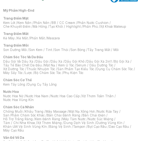
Mỹ Phẩm High-End
Trang Điểm Mặt
Kem Lót
/
Kem Nền
/
Phấn Nền
/
BB / CC Cream
/
Phấn Nước Cushion
/
Che Khuyết Điểm
/
Má Hồng
/
Tạo Khối / Highlight
/
Phấn Phủ
/
Xịt Khoá Makeup
Trang Điểm Mắt
Kẻ Mày
/
Kẻ Mắt
/
Phấn Mắt
/
Mascara
Trang Điểm Môi
Son Dưỡng Môi
/
Son Kem / Tint
/
Son Thỏi
/
Son Bóng
/
Tẩy Trang Mắt / Môi
Chăm Sóc Tóc Và Da Đầu
Dầu Gội Và Dầu Xả
/
Dầu Gội
/
Dầu Xả
/
Dầu Gội Khô
/
Dầu Gội Xả 2in1
/
Bộ Gội Xả
/
Tẩy Tế Bào Chết Da Đầu
/
Mặt Nạ / Kem Ủ Tóc
/
Serum / Dầu Dưỡng Tóc
/
Xịt Dưỡng Tóc
/
Thuốc Nhuộm Tóc
/
Sản Phẩm Tạo Kiểu Tóc
/
Dụng Cụ Chăm Sóc Tóc
/
Máy Sấy Tóc
/
Lược
/
Bộ Chăm Sóc Tóc
/
Phụ Kiện Tóc
Chăm Sóc Cơ Thể
Kem Tẩy Lông
/
Dụng Cụ Tẩy Lông
Nước Hoa
Nước Hoa Nữ
/
Nước Hoa Nam
/
Nước Hoa Cao Cấp
/
Xịt Thơm Toàn Thân
/
Nước Hoa Vùng Kín
Chăm Sóc Cá Nhân
Chống Muỗi
/
Khẩu Trang
/
Máy Massage
/
Mặt Nạ Xông Hơi
/
Nước Rửa Tay
/
Sản Phẩm Chăm Sóc Khác
/
Bàn Chải Đánh Răng
/
Bàn Chải Điện
/
Hỗ Trợ Trắng Răng
/
Kem Đánh Răng
/
Máy Tăm Nước
/
Nước Súc Miệng
/
Tăm / Chỉ Nha Khoa
/
Xịt Thơm Miệng
/
Dung Dịch Vệ Sinh
/
Dưỡng Vùng Kín
/
Khăn Ướt Vệ Sinh Vùng Kín
/
Băng Vệ Sinh
/
Tampon
/
Bọt Cạo Râu
/
Dao Cạo Râu
/
Máy Cạo Râu
Chat i
Vấn Đề Về Da