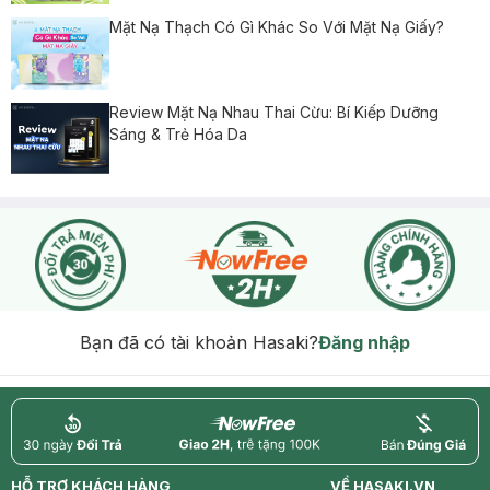
Mặt Nạ Thạch Có Gì Khác So Với Mặt Nạ Giấy?
Review Mặt Nạ Nhau Thai Cừu: Bí Kiếp Dưỡng
Sáng & Trẻ Hóa Da
Bạn đã có tài khoản Hasaki?
Đăng nhập
return
nowfree
price
HỖ TRỢ KHÁCH HÀNG
VỀ HASAKI.VN