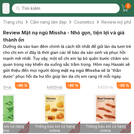
0
Tìm kiếm
Chec
Tìm kiếm
Toggle Menu
Trang chủ
Cẩm nang làm đẹp
Cosmetics
Review mỹ phẩ
Review Mặt nạ ngủ Missha - Nhỏ gọn, tiện lợi và giá
thành ổn
Dưỡng da vào ban đêm chính là cách tốt nhất để giữ làn da tươi trẻ
cho chị em vì đây là thời gian các tế bào da sản sinh và phục hồi
mạnh mẽ nhất. Tuy vậy, một số chị em lại bỏ quên bước chăm sóc
quan trọng này khiến da xuống sắc trầm trọng. Hôm nay Hasaki sẽ
giới thiệu đến mọi người dòng
mặt nạ ngủ Missha
sẽ là “thần
dược” phục hồi da hư tổn giúp làn da chị em rạng rỡ mỗi ngày.
-
65
%
-
65
%
-
65
%
o khi có hàng
Thông báo khi có hàng
Thông báo khi có hàng
online
online
online