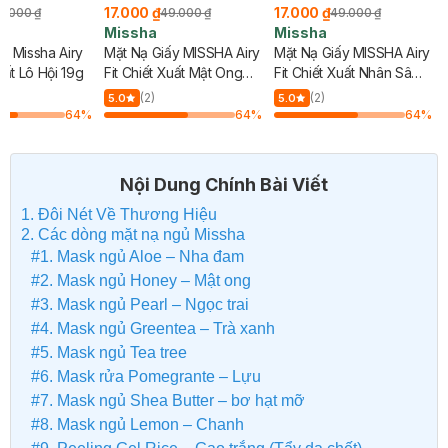
17.000 ₫
17.000 ₫
9.000 ₫
49.000 ₫
49.000 ₫
Missha
Missha
y Missha Airy
Mặt Nạ Giấy MISSHA Airy
Mặt Nạ Giấy MISSHA Airy
uất Lô Hội 19g
Fit Chiết Xuất Mật Ong
Fit Chiết Xuất Nhân Sâm
19g
Đỏ 19g
(2)
(2)
5.0
5.0
64
%
64
%
64
%
Nội Dung Chính Bài Viết
1. Đôi Nét Về Thương Hiệu
2. Các dòng mặt nạ ngủ Missha
#1. Mask ngủ Aloe – Nha đam
#2. Mask ngủ Honey – Mật ong
#3. Mask ngủ Pearl – Ngọc trai
#4. Mask ngủ Greentea – Trà xanh
#5. Mask ngủ Tea tree
#6. Mask rửa Pomegrante – Lựu
#7. Mask ngủ Shea Butter – bơ hạt mỡ
#8. Mask ngủ Lemon – Chanh