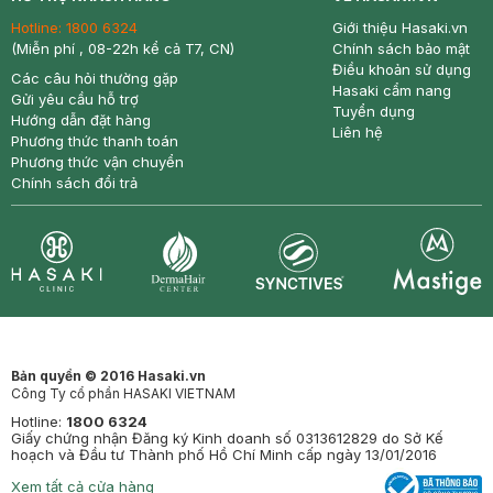
Hotline:
1800 6324
Giới thiệu Hasaki.vn
(Miễn phí , 08-22h kể cả T7, CN)
Chính sách bảo mật
Điều khoản sử dụng
Các câu hỏi thường gặp
Hasaki cẩm nang
Gửi yêu cầu hỗ trợ
Tuyển dụng
Hướng dẫn đặt hàng
Liên hệ
Phương thức thanh toán
Phương thức vận chuyển
Chính sách đổi trả
Synctives
Clinic
Dermahair
Mastige
Bản quyền © 2016 Hasaki.vn
Công Ty cổ phần HASAKI VIETNAM
Hotline:
1800 6324
Giấy chứng nhận Đăng ký Kinh doanh số 0313612829 do Sở Kế
hoạch và Đầu tư Thành phố Hồ Chí Minh cấp ngày 13/01/2016
Xem tất cả cửa hàng