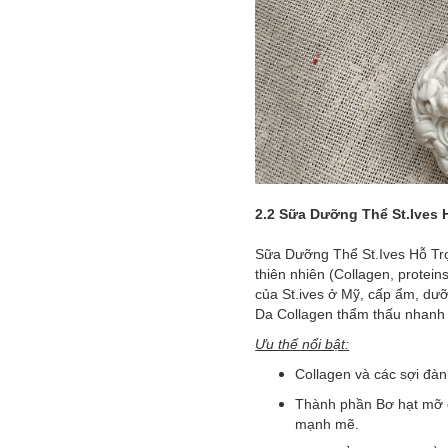
2.2 ​
Sữa Dưỡng Thể St.Ives 
Sữa Dưỡng Thể St.Ives Hỗ Trợ
thiên nhiên (Collagen, protein
của St.ives ở Mỹ, cấp ẩm, dư
Da Collagen thẩm thấu nhanh và
Ưu thế nổi bật:
Collagen và các sợi đàn 
Thành phần Bơ hạt mỡ g
mạnh mẽ.