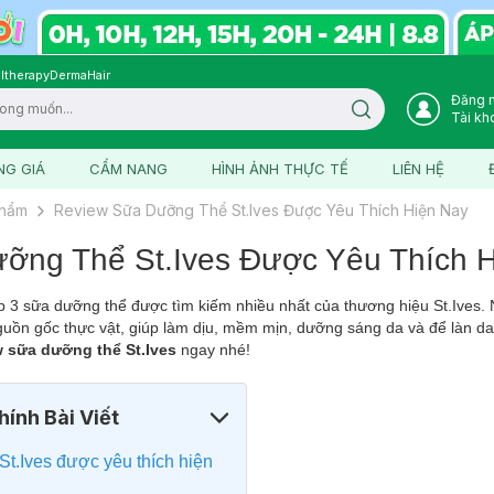
ltherapy
DermaHair
Đăng 
Search icon
Tài kh
NG GIÁ
CẨM NANG
HÌNH ẢNH THỰC TẾ
LIÊN HỆ
phẩm
Review Sữa Dưỡng Thể St.Ives Được Yêu Thích Hiện Nay
ỡng Thể St.Ives Được Yêu Thích 
op 3 sữa dưỡng thể được tìm kiếm nhiều nhất của thương hiệu St.Ives.
uồn gốc thực vật, giúp làm dịu, mềm mịn, dưỡng sáng da và để làn da
w sữa dưỡng thể St.Ives
ngay nhé!
ính Bài Viết
St.Ives được yêu thích hiện