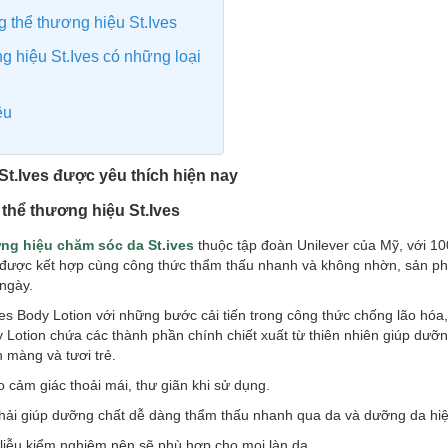
 thể thương hiệu St.Ives
 hiệu St.Ives có những loại
ệu
t.Ives được yêu thích hiện nay
thể thương hiệu St.Ives
ng hiệu chăm sóc da St.ives
thuộc tập đoàn Unilever của Mỹ, với 1
 được kết hợp cùng công thức thẩm thấu nhanh và không nhờn, sản p
 ngày.
es Body Lotion với những bước cải tiến trong công thức chống lão hóa
y Lotion chứa các thành phần chính chiết xuất từ thiên nhiên giúp dư
n màng và tươi trẻ.
cảm giác thoải mái, thư giãn khi sử dụng.
phải giúp dưỡng chất dễ dàng thẩm thấu nhanh qua da và dưỡng da hi
liễu kiểm nghiệm nên sẽ phù hợp cho mọi làn da.