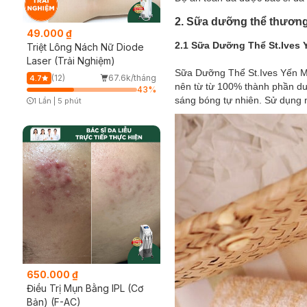
2. Sữa dưỡng thể thương 
49.000 ₫
2.1 Sữa Dưỡng Thể St.Ives
Triệt Lông Nách Nữ Diode
Laser (Trải Nghiệm)
Sữa Dưỡng Thể St.Ives Yến Mạ
(12)
67.6k/tháng
4.7
nên từ từ 100% thành phần d
43
%
sáng bóng tự nhiên. Sử dụng 
1 Lần
|
5 phút
Timer Gray Icon
650.000 ₫
Điều Trị Mụn Bằng IPL (Cơ
Bản) (F-AC)