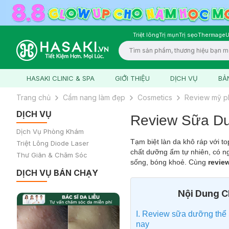
Triệt lông
Trị mụn
Trị sẹo
Thermage
U
Logo
HASAKI CLINIC & SPA
GIỚI THIỆU
DỊCH VỤ
BẢ
Trang chủ
Cẩm nang làm đẹp
Cosmetics
Review mỹ 
DỊCH VỤ
Review Sữa Dư
Dịch Vụ Phòng Khám
Tạm biệt làn da khô ráp với t
Triệt Lông Diode Laser
chất dưỡng ẩm tự nhiên, có ng
Thư Giãn & Chăm Sóc
sống, bóng khoẻ. Cùng
revie
DỊCH VỤ BÁN CHẠY
Nội Dung Ch
I. Review sữa dưỡng thể 
nay