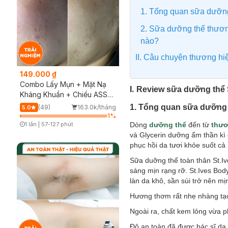
1. Tổng quan sữa dưỡng
2. Sữa dưỡng thể thương
nào?
II. Câu chuyện thương hi
149.000 ₫
Combo Lấy Mụn + Mặt Nạ
I.
Review sữa dưỡng thể S
Kháng Khuẩn + Chiếu ASSH
(Trải nghiệm)
1. Tổng quan sữa dưỡng 
(49)
163.0k/tháng
5.0
1
%
Dòng
dưỡng thể
đến từ
thươ
1 lần
|
57-127 phút
Timer Gray Icon
và
Glycerin dưỡng ẩm thần kì
phục hồi da tươi khỏe suốt cả
Sữa duỡng thể toàn thân St.Iv
sáng mịn rạng rỡ. St.Ives Bod
làn da khô, sần sùi trở nên mị
Hương thơm rất nhẹ nhàng tạo 
Ngoài ra, chất kem lỏng vừa 
Độ an toàn đã được bác sĩ da 