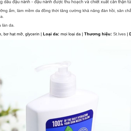
 dầu đậu nành - đậu nành được thu hoạch và chiết xuất cẩn thận t
ỡng ẩm, làm mềm da đồng thời tăng cường khả năng đàn hồi, săn chắ
a.
 làn da.
n, bơ hạt mỡ, glycerin |
Loại da:
mọi loại da |
Thương hiệu:
St.Ives
|