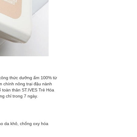
i công thức dưỡng ẩm 100% từ
ên chính nông trại đậu nành
ể toàn thân ST.IVES Trẻ Hóa
ng chỉ trong 7 ngày.
ho da khô, chống oxy hóa