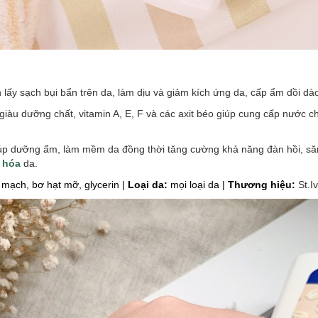
 lấy sạch bụi bẩn trên da, làm dịu và giảm kích ứng da, cấp ẩm dồi dà
iàu dưỡng chất, vitamin A, E, F và các axit béo giúp cung cấp nước c
úp dưỡng ẩm, làm mềm da đồng thời tăng cường khả năng đàn hồi, să
 hóa
da.
 mạch, bơ hạt mỡ, glycerin |
Loại da:
mọi loại da |
Thương hiệu:
St.I