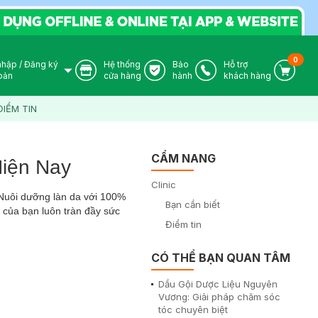
0
nhập
/
Đăng ký
Hệ thống
Bảo
Hỗ trợ
User Icon
Store Icon
Warranty Icon
Phone Icon
Cart I
oản
cửa hàng
hành
khách hàng
ĐIỂM TIN
CẨM NANG
Hiện Nay
Clinic
 Nuôi dưỡng làn da với 100%
Bạn cần biết
 của bạn luôn tràn đầy sức
Điểm tin
CÓ THỂ BẠN QUAN TÂM
Dầu Gội Dược Liệu Nguyên
Vương: Giải pháp chăm sóc
tóc chuyên biệt