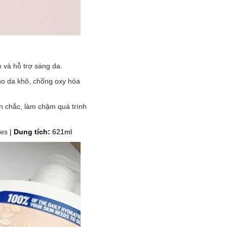
o và hỗ trợ sáng da.
ho da khô, chống oxy hóa
n chắc, làm chậm quá trình
ves
|
Dung tích:
621ml