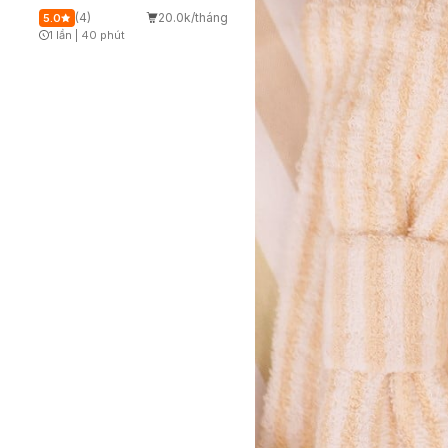
(4)
20.0k/tháng
5.0
1 lần
|
40 phút
Timer Gray Icon