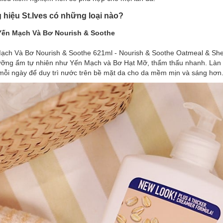
hiệu St.Ives có những loại nào?
 Yến Mạch Và Bơ Nourish & Soothe
ch Và Bơ Nourish & Soothe 621ml - Nourish & Soothe Oatmeal & Shea
ưỡng ẩm tự nhiên như Yến Mạch và Bơ Hạt Mỡ, thẩm thấu nhanh. Làn 
mỗi ngày để duy trì nước trên bề mặt da cho da mềm mịn và sáng hơn