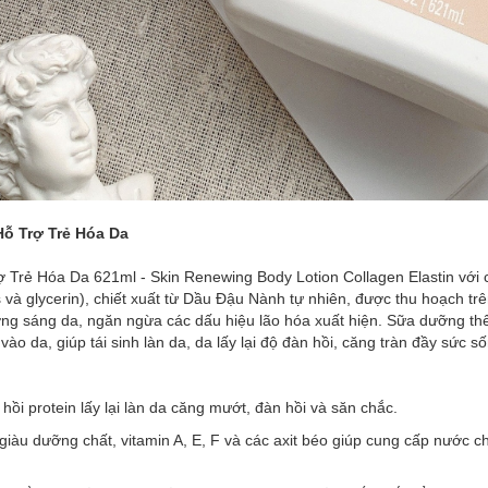
Hỗ Trợ Trẻ Hóa Da
 Trẻ Hóa Da 621ml - Skin Renewing Body Lotion Collagen Elastin vớ
s và glycerin), chiết xuất từ Dầu Đậu Nành tự nhiên, được thu hoạch tr
ỡng sáng da, ngăn ngừa các dấu hiệu lão hóa xuất hiện. Sữa dưỡng th
o da, giúp tái sinh làn da, da lấy lại độ đàn hồi, căng tràn đầy sức số
hồi protein lấy lại làn da căng mướt, đàn hồi và săn chắc.
iàu dưỡng chất, vitamin A, E, F và các axit béo giúp cung cấp nước c