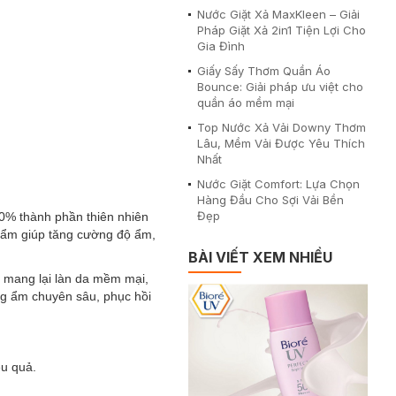
Nước Giặt Xả MaxKleen – Giải
Pháp Giặt Xả 2in1 Tiện Lợi Cho
Gia Đình
Giấy Sấy Thơm Quần Áo
Bounce: Giải pháp ưu việt cho
quần áo mềm mại
Top Nước Xả Vải Downy Thơm
Lâu, Mềm Vải Được Yêu Thích
Nhất
Nước Giặt Comfort: Lựa Chọn
Hàng Đầu Cho Sợi Vải Bền
Đẹp
00% thành phần thiên nhiên
hẩm giúp tăng cường độ ẩm,
BÀI VIẾT XEM NHIỀU
, mang lại làn da mềm mại,
ỡng ẩm chuyên sâu, phục hồi
ệu quả.