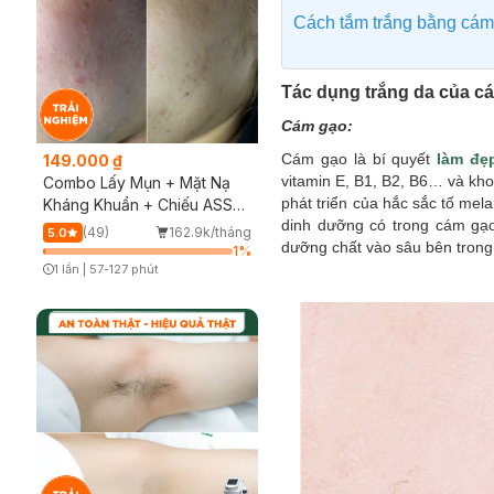
Cách tắm trắng bằng cám 
Tác dụng trắng da của cá
Cám gạo:
Cám gạo là bí quyết
làm đẹ
149.000 ₫
vitamin E, B1, B2, B6… và kho
Combo Lấy Mụn + Mặt Nạ
phát triển của hắc sắc tố mel
Kháng Khuẩn + Chiếu ASSH
dinh dưỡng có trong cám gạo
(Trải nghiệm)
(49)
162.9k/tháng
5.0
dưỡng chất vào sâu bên trong
1
%
1 lần
|
57-127 phút
Timer Gray Icon