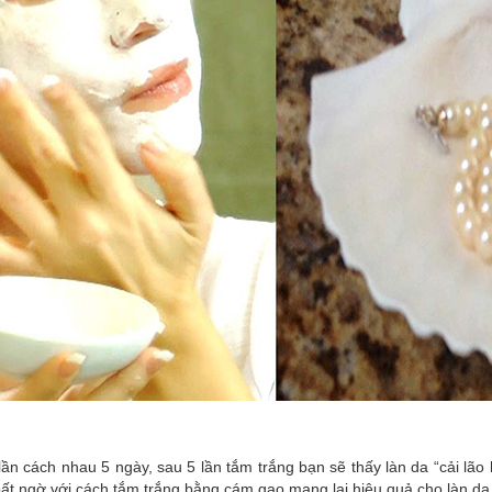
 lần cách nhau 5 ngày, sau 5 lần tắm trắng bạn sẽ thấy làn da “cải lão
 bất ngờ với cách tắm trắng bằng cám gạo mang lại hiệu quả cho làn da