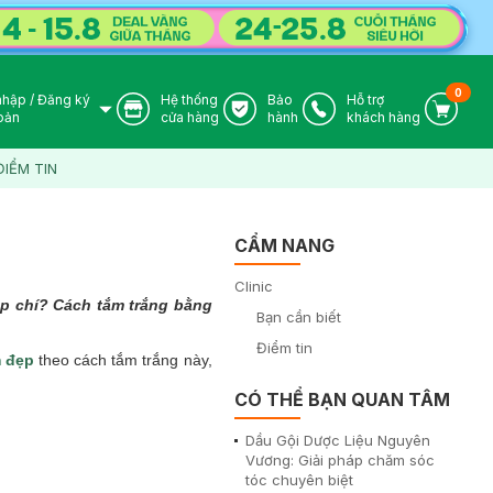
0
nhập
/
Đăng ký
Hệ thống
Bảo
Hỗ trợ
User Icon
Store Icon
Warranty Icon
Phone Icon
Cart I
oản
cửa hàng
hành
khách hàng
ĐIỂM TIN
CẨM NANG
Clinic
ạp chí? Cách tắm trắng bằng
Bạn cần biết
Điểm tin
 đẹp
theo cách tắm trắng này,
CÓ THỂ BẠN QUAN TÂM
Dầu Gội Dược Liệu Nguyên
Vương: Giải pháp chăm sóc
tóc chuyên biệt