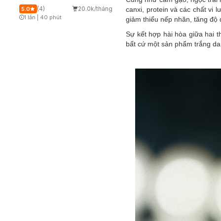
(4)
20.0k/tháng
5.0
canxi, protein và các chất vi 
1 lần
|
40 phút
giảm thiểu nếp nhăn, tăng độ 
Timer Gray Icon
Sự kết hợp hài hòa giữa hai 
bất cứ một sản phẩm trắng da 