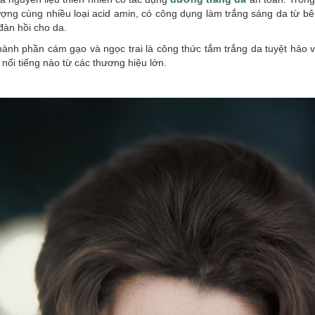
lượng cùng nhiều loại acid amin, có công dụng làm trắng sáng da từ bên
đàn hồi cho da.
thành phần cám gạo và ngọc trai là công thức tắm trắng da tuyệt hảo 
nổi tiếng nào từ các thương hiệu lớn.