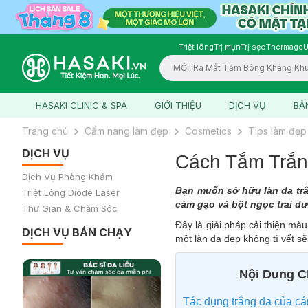
Triệt lông
Trị mụn
Trị sẹo
Thermage
U
Logo
HASAKI CLINIC & SPA
GIỚI THIỆU
DỊCH VỤ
BẢ
Trang chủ
Cẩm nang làm đẹp
Cosmetics
Tips làm đẹp
DỊCH VỤ
Cách Tắm Trắn
Dịch Vụ Phòng Khám
Bạn muốn sở hữu làn da trắ
Triệt Lông Diode Laser
cám gạo và bột ngọc trai dư
Thư Giãn & Chăm Sóc
Đây là giải pháp cải thiện mà
DỊCH VỤ BÁN CHẠY
một làn da đẹp không tì vết s
Nội Dung Ch
Tác dụng trắng da của cá