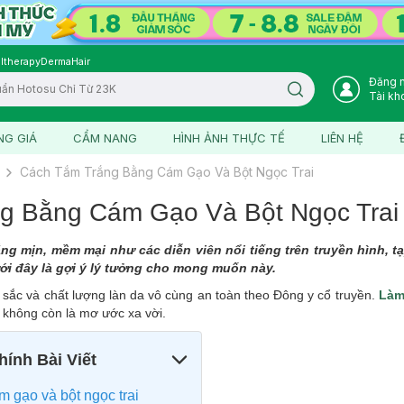
ltherapy
DermaHair
Đăng 
Search icon
Tài kh
NG GIÁ
CẨM NANG
HÌNH ẢNH THỰC TẾ
LIÊN HỆ
Cách Tắm Trắng Bằng Cám Gạo Và Bột Ngọc Trai
g Bằng Cám Gạo Và Bột Ngọc Trai
ng mịn, mềm mại như các diễn viên nổi tiếng trên truyền hình, t
ới đây là gợi ý lý tưởng cho mong muốn này.
u sắc và chất lượng làn da vô cùng an toàn theo Đông y cổ truyền.
Làm
ẽ không còn là mơ ước xa vời.
ính Bài Viết
m gạo và bột ngọc trai