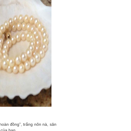
 hoàn đồng”, trắng nõn nà, săn
 của bạn.