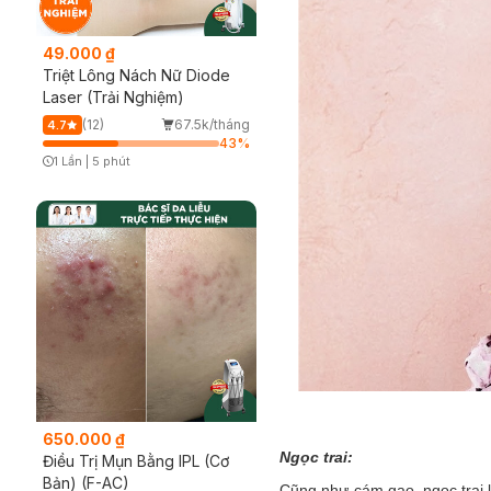
49.000 ₫
Triệt Lông Nách Nữ Diode
Laser (Trải Nghiệm)
(12)
67.5k/tháng
4.7
43
%
1 Lần
|
5 phút
Timer Gray Icon
650.000 ₫
Ngọc trai:
Điều Trị Mụn Bằng IPL (Cơ
Bản) (F-AC)
Cũng như cám gạo, ngọc trai l