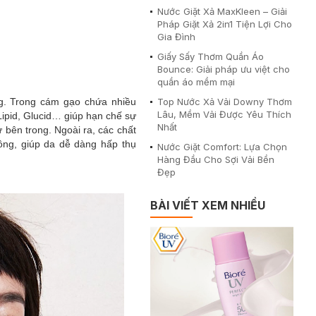
Nước Giặt Xả MaxKleen – Giải
Pháp Giặt Xả 2in1 Tiện Lợi Cho
Gia Đình
Giấy Sấy Thơm Quần Áo
Bounce: Giải pháp ưu việt cho
quần áo mềm mại
ng. Trong cám gạo chứa nhiều
Top Nước Xả Vải Downy Thơm
Lâu, Mềm Vải Được Yêu Thích
Lipid, Glucid… giúp hạn chế sự
Nhất
 bên trong. Ngoài ra, các chất
ông, giúp da dễ dàng hấp thụ
Nước Giặt Comfort: Lựa Chọn
Hàng Đầu Cho Sợi Vải Bền
Đẹp
BÀI VIẾT XEM NHIỀU