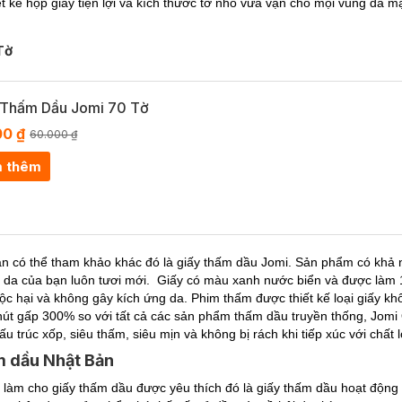
t kế hộp giấy tiện lợi và kích thước tờ nhỏ vừa vặn cho mọi vùng da m
Tờ
 Thấm Dầu Jomi 70 Tờ
00 ₫
60.000 ₫
 thêm
bạn có thể tham khảo khác đó là giấy thấm dầu Jomi. Sản phẩm có khả
àn da của bạn luôn tươi mới. Giấy có màu xanh nước biển và được làm
độc hại và không gây kích ứng da.
Phim thấm được thiết kế loại giấy 
t gấp 300% so với tất cả các sản phẩm thấm dầu truyền thống, Jomi O
ấu trúc xốp, siêu thấm, siêu mịn và không bị rách khi tiếp xúc với chất 
m dầu Nhật Bản
làm cho giấy thấm dầu được yêu thích đó là giấy thấm dầu hoạt động r