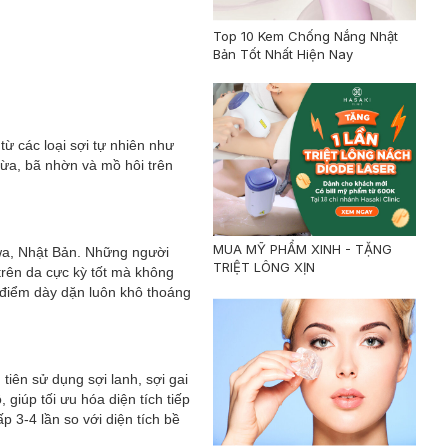
Top 10 Kem Chống Nắng Nhật
Bản Tốt Nhất Hiện Nay
ừ các loại sợi tự nhiên như
hừa, bã nhờn và mồ hôi trên
MUA MỸ PHẨM XINH - TẶNG
zawa, Nhật Bản. Những người
TRIỆT LÔNG XỊN
trên da cực kỳ tốt mà không
 điểm dày dặn luôn khô thoáng
tiên sử dụng sợi lanh, sợi gai
giúp tối ưu hóa diện tích tiếp
p 3-4 lần so với diện tích bề