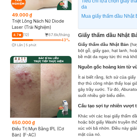
Tiêu chí lựa chọn giấy th
da
49.000 ₫
Mua giấy thấm dầu Nhật 
Triệt Lông Nách Nữ Diode
Laser (Trải Nghiệm)
Giấy thấm dầu Nhật Bả
(12)
67.6k/tháng
4.7
43
%
Giấy thấm dầu Nhật Bản
(ha
1 Lần
|
5 phút
Timer Gray Icon
bột gỗ, giấy gạo, hạt lanh, h
bề mặt da ngay tức thì mà kh
Nguồn gốc hoàng kim từ v
Ít ai biết rằng, lịch sử của 
thợ thủ công nhận thấy loại g
gây trầy xước. Từ đó,
Aburato
suốt nhiều giờ biểu diễn.
Cấu tạo sợi tự nhiên vượt t
Khác với các loại giấy thấm d
hoặc bột giấy Washi truyền thố
650.000 ₫
xúc với bã nhờn. Điều này giải
Điều Trị Mụn Bằng IPL (Cơ
mặt của nó.
Bản) (F-AC)