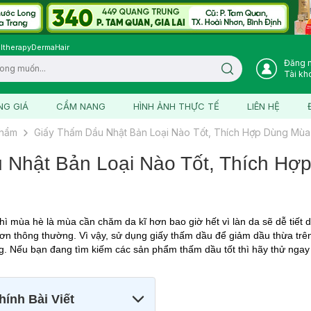
ltherapy
DermaHair
Đăng 
Search icon
Tài kh
NG GIÁ
CẨM NANG
HÌNH ẢNH THỰC TẾ
LIÊN HỆ
phẩm
Giấy Thấm Dầu Nhật Bản Loại Nào Tốt, Thích Hợp Dùng Mùa
 Nhật Bản Loại Nào Tốt, Thích Hợ
hì mùa hè là mùa cần chăm da kĩ hơn bao giờ hết vì làn da sẽ dễ tiết 
ơn thông thường. Vì vậy, sử dụng giấy thấm dầu để giảm dầu thừa trên
g. Nếu bạn đang tìm kiếm các sản phẩm thấm dầu tốt thì hãy thử ngay 2
ính Bài Viết