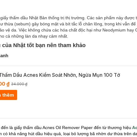
 giấy thấm dầu Nhật Bản thống trị thị trường. Các sản phẩm này được th
ư thừa (sebum) gây bóng mặt và bít tắc lỗ chân lông, trong khi vẫn để
o bảo vệ da. Việc không chứa các hóa chất độc hại như Neodymium hay
cho cả những làn da nhạy cảm nhất.
u của Nhật tốt bạn nên tham khảo
Xanh
 Thấm Dầu Acnes Kiểm Soát Nhờn, Ngừa Mụn 100 Tờ
00 ₫
34.000 ₫
 thêm
đến là giấy thấm dầu Acnes Oil Remover Paper đến từ thương hiệu
Ac
có khả năng hút dầu hiệu quả, loại bỏ lượng bã nhờn dư thừa trên da,