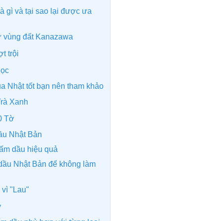
 gì và tại sao lại được ưa
ừ vùng đất Kanazawa
t trội
lọc
ủa Nhật tốt bạn nên tham khảo
Trà Xanh
0 Tờ
dầu Nhật Bản
hấm dầu hiệu quả
dầu Nhật Bản để không làm
vì "Lau"
ý