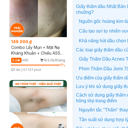
Giấy thấm dầu Nhật Bản là
chuộng?
Nguồn gốc hoàng kim t
Cấu tạo sợi tự nhiên vượ
Khả năng hút dầu chọn 
149.000 ₫
Combo Lấy Mụn + Mặt Nạ
Các loại giấy thấm dầu c
Kháng Khuẩn + Chiếu ASSH
(Trải nghiệm)
Giấy Thấm Dầu Acnes 
(49)
163.0k/tháng
5.0
1
%
Phim Thấm Dầu Jomi 7
1 lần
|
57-127 phút
Timer Gray Icon
Ưu điểm của giấy thấm 
Lưu ý khi sử dụng giấy t
Cách sử dụng giấy thấm 
hỏng lớp trang điểm
Nguyên tắc "Thấm" thay 
Tần suất sử dụng hợp l