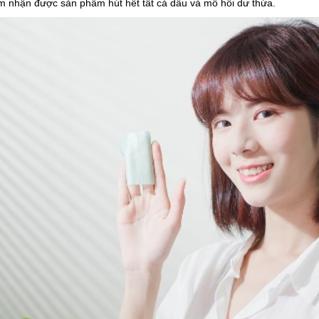
ảm nhận được sản phẩm hút hết tất cả dầu và mồ hôi dư thừa.