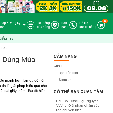
0
nhập
/
Đăng ký
Hệ thống
Bảo
Hỗ trợ
User Icon
Store Icon
Warranty Icon
Phone Icon
Cart I
oản
cửa hàng
hành
khách hàng
ĐIỂM TIN
 Hè?
CẨM NANG
p Dùng Mùa
Clinic
Bạn cần biết
Điểm tin
dầu mạnh hơn, làn da dễ nổi
 da là giải pháp hiệu quả cho
 loại giấy thấm dầu tốt hiện
CÓ THỂ BẠN QUAN TÂM
Dầu Gội Dược Liệu Nguyên
Vương: Giải pháp chăm sóc
tóc chuyên biệt