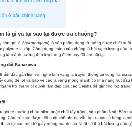
ấm dầu phù hợp với từng loại
Bản ở đâu chính hãng
n là gì và tại sao lại được ưa chuộng?
y còn gọi là
Aburatorigami
) là sản phẩm dạng tờ mỏng được chiết xuất t
oặc polymer vi xốp. Công dụng chính của chúng là hút sạch lượng dầu t
ông làm ảnh hưởng đến lớp trang điểm hay độ ẩm nội tại.
ùng đất Kanazawa
giấy thấm dầu gắn liền với nghề làm vàng lá truyền thống tại vùng Kana
iấy dùng để lót và bảo vệ các lá vàng mỏng manh có khả năng hút dầu 
rigami
trở thành bí quyết làm đẹp của các Geisha để giữ cho lớp trang
rội
ầu giá rẻ thường chứa nilon hoặc chất tẩy trắng, sản phẩm Nhật Bản ưu 
ng. Cấu trúc sợi được dệt chặt chẽ nhưng vẫn tạo ra các lỗ hổng vi mô, 
 thích tại sao một tờ giấy mỏng manh của Nhật có thể hút lượng dầu gấ