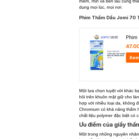
mềm, mịn và bền lâu cùng thiế
dụng mọi lúc, mọi nơi.
Phim Thấm Dầu Jomi 70 
Phim
47.0
Xem
Một lựa chọn tuyệt vời khác 
hôi trên khuôn mặt giữ cho l
hợp với nhiều loại da, không 
Chromium có khả năng thấm hú
chất liệu polymer đặc biệt có c
Ưu điểm của giấy thấ
Một trong những nguyên nhân 