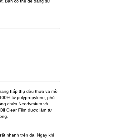
ặt. Bạn có thể dễ dàng sử
 năng hấp thụ dầu thừa và mồ
 100% từ polypropylene, phù
không chứa Neodymium và
il Clear Film được làm từ
lỏng.
ất nhanh trên da. Ngay khi