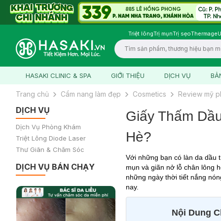
Triệt lông
Trị mụn
Trị sẹo
Thermage
U
Logo
HASAKI CLINIC & SPA
GIỚI THIỆU
DỊCH VỤ
BẢ
Trang chủ
Cẩm nang làm đẹp
Cosmetics
Review mỹ 
DỊCH VỤ
Giấy Thấm Dầu
Dịch Vụ Phòng Khám
Hè?
Triệt Lông Diode Laser
Thư Giãn & Chăm Sóc
Với những bạn có làn da dầu t
DỊCH VỤ BÁN CHẠY
mụn và giãn nở lỗ chân lông h
những ngày thời tiết nắng nón
nay.
Nội Dung Ch