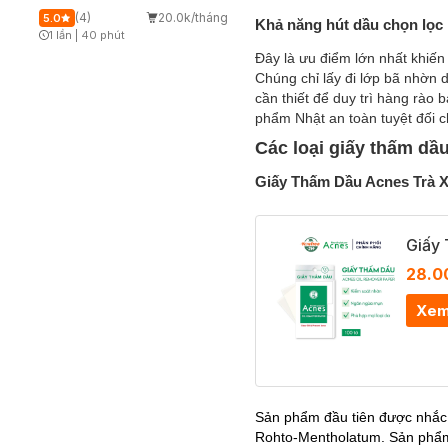
(4)
20.0k/tháng
5.0
Khả năng hút dầu chọn lọc
1 lần
|
40 phút
Timer Gray Icon
Đây là ưu điểm lớn nhất khiến
Chúng chỉ lấy đi lớp bã nhờn d
cần thiết để duy trì hàng rà
phẩm Nhật an toàn tuyệt đối 
Các loại giấy thấm dầ
Giấy Thấm Dầu Acnes Trà 
Giấy
28.0
Xem
Sản phẩm đầu tiên được nhắc 
Rohto-Mentholatum. Sản phẩm 