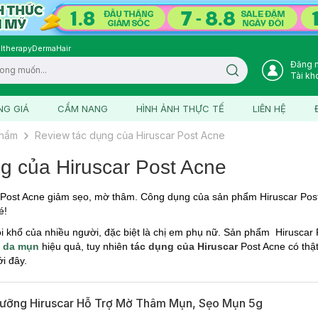
ltherapy
DermaHair
Đăng 
Search icon
Tài kh
NG GIÁ
CẨM NANG
HÌNH ẢNH THỰC TẾ
LIÊN HỆ
phẩm
Review tác dụng của Hiruscar Post Acne
g của Hiruscar Post Acne
 Post Acne giảm sẹo, mờ thâm. Công dụng của sản phẩm Hiruscar Pos
é!
 khổ của nhiều người, đặc biệt là chị em phụ nữ. Sản phẩm Hiruscar 
c
da mụn
hiệu quả, tuy nhiên
tác dụng của Hiruscar
Post Acne có thật
ới đây.
Dưỡng Hiruscar Hỗ Trợ Mờ Thâm Mụn, Sẹo Mụn 5g