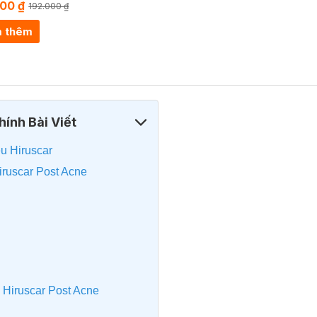
000 ₫
192.000 ₫
 thêm
ính Bài Viết
ệu Hiruscar
iruscar Post Acne
 Hiruscar Post Acne