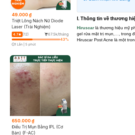
49.000 ₫
I. Thông tin về thương hi
Triệt Lông Nách Nữ Diode
Laser (Trải Nghiệm)
Hiruscar
là thương hiệu mỹ p
gel rửa mặt trị mụn,…, trong 
(12)
67.5k/tháng
4.7
43
%
Hiruscar Post Acne là một tron
1 Lần
|
5 phút
Timer Gray Icon
650.000 ₫
Điều Trị Mụn Bằng IPL (Cơ
Bản) (F-AC)