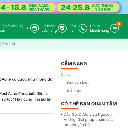
0
nhập
/
Đăng ký
Hệ thống
Bảo
Hỗ trợ
User Icon
Store Icon
Warranty Icon
Phone Icon
Cart I
oản
cửa hàng
hành
khách hàng
ĐIỂM TIN
CẨM NANG
Clinic
t Acne có được như mong đợi.
Bạn cần biết
Điểm tin
Post Acne được biết đến là
 sự tốt? Hãy cùng Hasaki tìm
CÓ THỂ BẠN QUAN TÂM
Dầu Gội Dược Liệu Nguyên
Vương: Giải pháp chăm sóc
tóc chuyên biệt