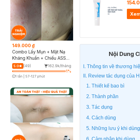
154.
Xem
149.000 ₫
Combo Lấy Mụn + Mặt Nạ
Nội Dung Ch
Kháng Khuẩn + Chiếu ASSH
(Trải nghiệm)
(49)
162.9k/tháng
I. Thông tin về thương hi
5.0
1
%
II. Review tác dụng của H
1 lần
|
57-127 phút
Timer Gray Icon
1. Thiết kế bao bì
2. Thành phần
3. Tác dụng
4. Cách dùng
5. Những lưu ý khi dùng
6. Cảm nhận khi dùng