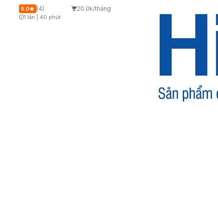
(4)
20.0k/tháng
5.0
1 lần
|
40 phút
Timer Gray Icon