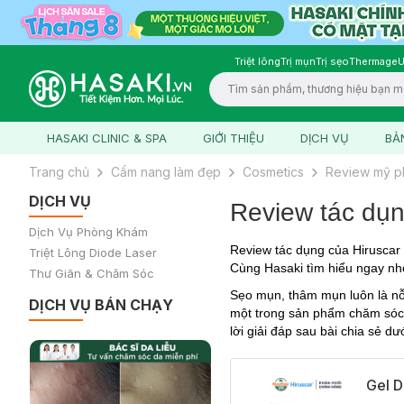
Triệt lông
Trị mụn
Trị sẹo
Thermage
U
Logo
HASAKI CLINIC & SPA
GIỚI THIỆU
DỊCH VỤ
BẢ
Trang chủ
Cẩm nang làm đẹp
Cosmetics
Review mỹ 
DỊCH VỤ
Review tác dụn
Dịch Vụ Phòng Khám
Review tác dụng của Hiruscar
Triệt Lông Diode Laser
Cùng Hasaki tìm hiểu ngay nh
Thư Giãn & Chăm Sóc
Sẹo mụn, thâm mụn luôn là nỗi
DỊCH VỤ BÁN CHẠY
một trong sản phẩm chăm só
lời giải đáp sau bài chia sẻ dư
Gel 