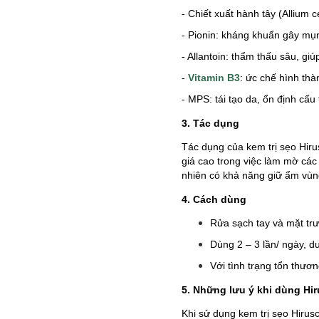
- Chiết xuất hành tây (Allium
- Pionin: kháng khuẩn gây mụ
- Allantoin: thẩm thấu sâu, gi
-
Vitamin B3
: ức chế hình th
- MPS: tái tạo da, ổn định cấu 
3. Tác dụng
Tác dụng của kem trị sẹo Hir
giá cao trong việc làm mờ cá
nhiên có khả năng giữ ẩm vùng
4. Cách dùng
Rửa sạch tay và mặt trư
Dùng 2 – 3 lần/ ngày, du
Với tình trạng tổn thươn
5. Những lưu ý khi dùng Hi
Khi sử dụng kem trị sẹo Hirus