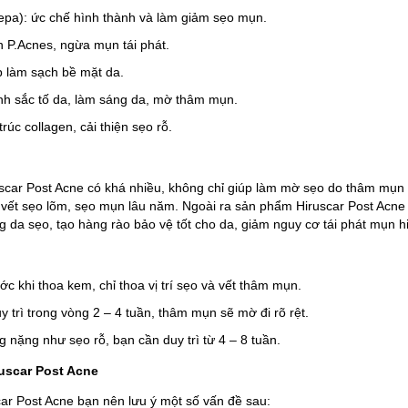
 cepa): ức chế hình thành và làm giảm sẹo mụn.
n P.Acnes, ngừa mụn tái phát.
úp làm sạch bề mặt da.
ành sắc tố da, làm sáng da, mờ thâm mụn.
trúc collagen, cải thiện sẹo rỗ.
uscar Post Acne có khá nhiều, không chỉ giúp làm mờ sẹo do thâm m
c vết sẹo lõm, sẹo mụn lâu năm. Ngoài ra sản phẩm Hiruscar Post Acne
 da sẹo, tạo hàng rào bảo vệ tốt cho da, giảm nguy cơ tái phát mụn h
ớc khi thoa kem, chỉ thoa vị trí sẹo và vết thâm mụn.
y trì trong vòng 2 – 4 tuần, thâm mụn sẽ mờ đi rõ rệt.
g nặng như sẹo rỗ, bạn cần duy trì từ 4 – 8 tuần.
ruscar Post Acne
car Post Acne bạn nên lưu ý một số vấn đề sau: