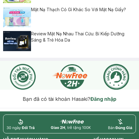
Mặt Nạ Thạch Có Gì Khác So Với Mặt Nạ Giấy?
Review Mặt Nạ Nhau Thai Cừu: Bí Kiếp Dưỡng
Sáng & Trẻ Hóa Da
Bạn đã có tài khoản Hasaki?
Đăng nhập
return
nowfree
price