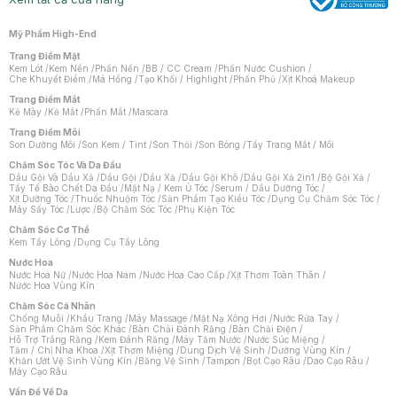
Mỹ Phẩm High-End
Trang Điểm Mặt
Kem Lót
/
Kem Nền
/
Phấn Nền
/
BB / CC Cream
/
Phấn Nước Cushion
/
Che Khuyết Điểm
/
Má Hồng
/
Tạo Khối / Highlight
/
Phấn Phủ
/
Xịt Khoá Makeup
Trang Điểm Mắt
Kẻ Mày
/
Kẻ Mắt
/
Phấn Mắt
/
Mascara
Trang Điểm Môi
Son Dưỡng Môi
/
Son Kem / Tint
/
Son Thỏi
/
Son Bóng
/
Tẩy Trang Mắt / Môi
Chăm Sóc Tóc Và Da Đầu
Dầu Gội Và Dầu Xả
/
Dầu Gội
/
Dầu Xả
/
Dầu Gội Khô
/
Dầu Gội Xả 2in1
/
Bộ Gội Xả
/
Tẩy Tế Bào Chết Da Đầu
/
Mặt Nạ / Kem Ủ Tóc
/
Serum / Dầu Dưỡng Tóc
/
Xịt Dưỡng Tóc
/
Thuốc Nhuộm Tóc
/
Sản Phẩm Tạo Kiểu Tóc
/
Dụng Cụ Chăm Sóc Tóc
/
Máy Sấy Tóc
/
Lược
/
Bộ Chăm Sóc Tóc
/
Phụ Kiện Tóc
Chăm Sóc Cơ Thể
Kem Tẩy Lông
/
Dụng Cụ Tẩy Lông
Nước Hoa
Nước Hoa Nữ
/
Nước Hoa Nam
/
Nước Hoa Cao Cấp
/
Xịt Thơm Toàn Thân
/
Nước Hoa Vùng Kín
Chăm Sóc Cá Nhân
Chống Muỗi
/
Khẩu Trang
/
Máy Massage
/
Mặt Nạ Xông Hơi
/
Nước Rửa Tay
/
Sản Phẩm Chăm Sóc Khác
/
Bàn Chải Đánh Răng
/
Bàn Chải Điện
/
Hỗ Trợ Trắng Răng
/
Kem Đánh Răng
/
Máy Tăm Nước
/
Nước Súc Miệng
/
Tăm / Chỉ Nha Khoa
/
Xịt Thơm Miệng
/
Dung Dịch Vệ Sinh
/
Dưỡng Vùng Kín
/
Khăn Ướt Vệ Sinh Vùng Kín
/
Băng Vệ Sinh
/
Tampon
/
Bọt Cạo Râu
/
Dao Cạo Râu
/
Máy Cạo Râu
Chat i
Vấn Đề Về Da