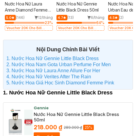
Nước Hoa Nữ Laura
Nước Hoa Nữ Gennie
Nước Hoa Nam
Anne Diamond Femme
Little Black Dress 50ml
Urban Eau de 
Pink 45ml (Hồng)
50ml
(146)
12/tháng
(13)
6/tháng
(2)
5.0
4.7
4.5
23
%
64
%
Voucher 20K Cho Bill
Voucher 20K Cho Bill
Voucher 20K Cho
200K Diamond, Laura
200K Diamond, Laura
200K Diamond, 
Annie, Gota, Gennie,
Annie, Gota, Gennie,
Annie, Gota, Ge
Parision (SL có hạn)
Parision (SL có hạn)
Parision (SL có
Nội Dung Chính Bài Viết
1. Nước Hoa Nữ Gennie Little Black Dress
2. Nước Hoa Nam Gota Urban Perfume For Men
3. Nước Hoa Nữ Laura Anne Allure For Her
4. Nước Hoa Nữ Verites After The Rain
5. Nước Hoa Giá Học Sinh Diamond Femme Pink
1. Nước Hoa Nữ Gennie Little Black Dress
Gennie
Nước Hoa Nữ Gennie Little Black Dress
50ml
218.000 ₫
289.000 ₫
25%