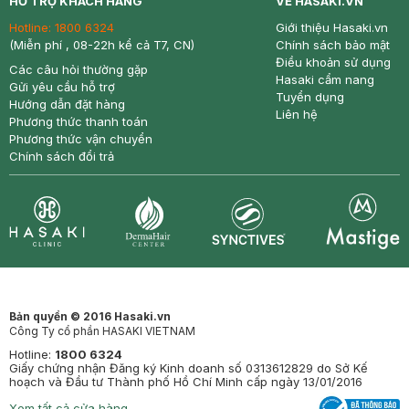
HỖ TRỢ KHÁCH HÀNG
VỀ HASAKI.VN
Hotline:
1800 6324
Giới thiệu Hasaki.vn
(Miễn phí , 08-22h kể cả T7, CN)
Chính sách bảo mật
Điều khoản sử dụng
Các câu hỏi thường gặp
Hasaki cẩm nang
Gửi yêu cầu hỗ trợ
Tuyển dụng
Hướng dẫn đặt hàng
Liên hệ
Phương thức thanh toán
Phương thức vận chuyển
Chính sách đổi trả
Synctives
Clinic
Dermahair
Mastige
Bản quyền © 2016 Hasaki.vn
Công Ty cổ phần HASAKI VIETNAM
Hotline:
1800 6324
Giấy chứng nhận Đăng ký Kinh doanh số 0313612829 do Sở Kế
hoạch và Đầu tư Thành phố Hồ Chí Minh cấp ngày 13/01/2016
Xem tất cả cửa hàng