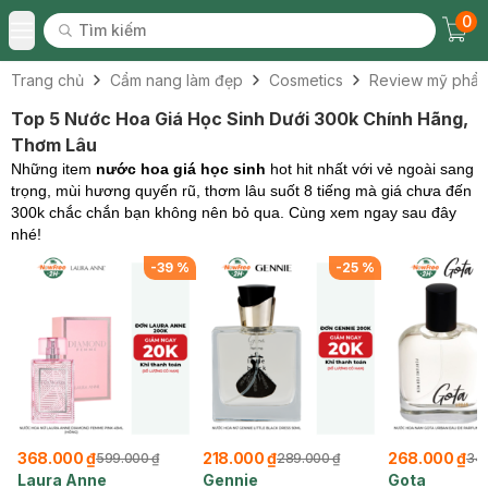
0
Tìm kiếm
Chec
Tìm kiếm
Toggle Menu
Trang chủ
Cẩm nang làm đẹp
Cosmetics
Review mỹ phẩ
Top 5 Nước Hoa Giá Học Sinh Dưới 300k Chính Hãng,
Thơm Lâu
Những item
nước hoa giá học sinh
hot hit nhất với vẻ ngoài sang
trọng, mùi hương quyến rũ, thơm lâu suốt 8 tiếng mà giá chưa đến
300k chắc chắn bạn không nên bỏ qua. Cùng xem ngay sau đây
nhé!
-
39
%
-
25
%
368.000 ₫
218.000 ₫
268.000 ₫
599.000 ₫
289.000 ₫
349
Laura Anne
Gennie
Gota