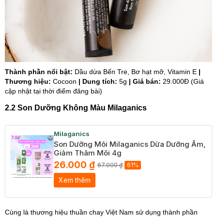
Thành phần nổi bật:
Dầu dừa Bến Tre, Bơ hạt mỡ, Vitamin E
|
Thương hiệu:
Cocoon
| Dung tích:
5g
| Giá bán:
29.000Đ (Giá
cập nhật tại thời điểm đăng bài)
2.2 Son Dưỡng Không Màu Milaganics
Milaganics
Son Dưỡng Môi Milaganics Dừa Dưỡng Ẩm,
Giảm Thâm Môi 4g
26.000 ₫
67.000 ₫
61%
Xem thêm
Cùng là thương hiệu thuần chay Việt Nam sử dụng thành phần