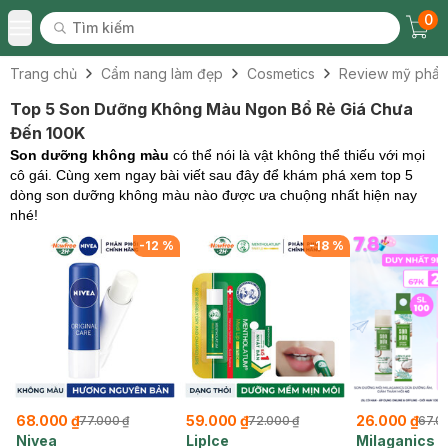
0
Tìm kiếm
Chec
Tìm kiếm
Toggle Menu
Trang chủ
Cẩm nang làm đẹp
Cosmetics
Review mỹ phẩ
Top 5 Son Dưỡng Không Màu Ngon Bổ Rẻ Giá Chưa
Đến 100K
Son dưỡng không màu
có thể nói là vật không thể thiếu với mọi
cô gái. Cùng xem ngay bài viết sau đây để khám phá xem top 5
dòng son dưỡng không màu nào được ưa chuộng nhất hiện nay
nhé!
%
-
12
%
-
18
%
68.000 ₫
59.000 ₫
26.000 ₫
77.000 ₫
72.000 ₫
67.0
Nivea
LipIce
Milaganics