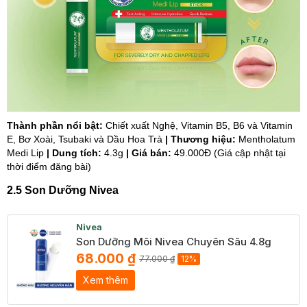
Thành phần nổi bật:
Chiết xuất Nghệ, Vitamin B5, B6 và Vitamin
E, Bơ Xoài, Tsubaki và Dầu Hoa Trà
| Thương hiệu:
Mentholatum
Medi Lip
| Dung tích:
4.3g
| Giá bán:
49.000Đ (Giá cập nhật tại
thời điểm đăng bài)
2.5 Son Dưỡng Nivea
Nivea
Son Dưỡng Môi Nivea Chuyên Sâu 4.8g
68.000 ₫
77.000 ₫
12%
Xem thêm