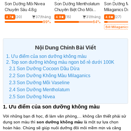
e
Son Dưỡng Môi Nivea
Son Dưỡng Mentholatum
Son Dưỡng Mô
Chuyên Sâu 4.8g
Chuyên Biệt Cho Môi
Milaganics Dừ
Khô, Nứt Nẻ 4.3g
Ẩm, Giảm Thâ
g
(20)
37/tháng
(15)
31/tháng
(27)
4.7
4.9
4.8
%
99
%
64
%
Bill Milaganics 
Tặng Bột Diếp 
Milaganics Giả
Vết Thâm 100g 
Hạn)
Nội Dung Chính Bài Viết
1. Ưu điểm của son dưỡng không màu
2. Top son dưỡng không màu ngon bổ rẻ dưới 100K
2.1 Son Dưỡng Cocoon Dầu Dừa
2.2 Son Dưỡng Không Màu Milaganics
2.3 Son Dưỡng Môi Vaseline
2.4 Son Dưỡng Mentholatum
2.5 Son Dưỡng Nivea
1. Ưu điểm của son dưỡng không màu
Với những bạn đi học, đi làm văn phòng,... không cần thiết phải sử
dụng son màu thì
son dưỡng không màu
là một sự lựa chọn
hoàn hảo. Chúng sẽ giúp nuôi dưỡng đôi môi mềm mịn và căng