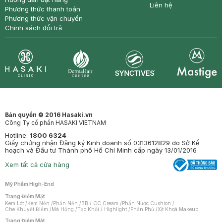
Liên hệ
Phương thức thanh toán
Phương thức vận chuyển
Chính sách đổi trả
Synctives
Clinic
Dermahair
Mastige
Bản quyền © 2016 Hasaki.vn
Công Ty cổ phần HASAKI VIETNAM
Hotline:
1800 6324
Giấy chứng nhận Đăng ký Kinh doanh số 0313612829 do Sở Kế
hoạch và Đầu tư Thành phố Hồ Chí Minh cấp ngày 13/01/2016
Xem tất cả cửa hàng
Mỹ Phẩm High-End
Trang Điểm Mặt
Kem Lót
/
Kem Nền
/
Phấn Nền
/
BB / CC Cream
/
Phấn Nước Cushion
/
Che Khuyết Điểm
/
Má Hồng
/
Tạo Khối / Highlight
/
Phấn Phủ
/
Xịt Khoá Makeup
Trang Điểm Mắt