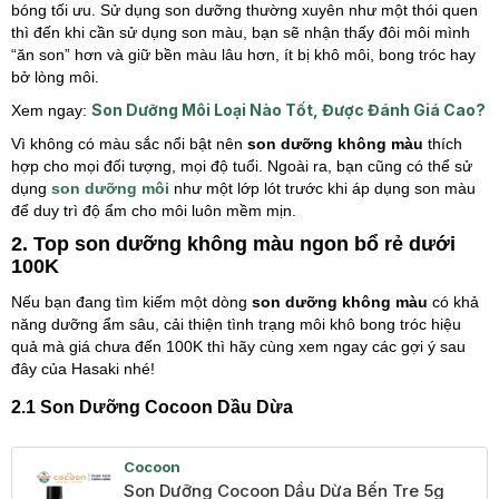
bóng tối ưu. Sử dụng son dưỡng thường xuyên như một thói quen
thì đến khi cần sử dụng son màu, bạn sẽ nhận thấy đôi môi mình
“ăn son” hơn và giữ bền màu lâu hơn, ít bị khô môi, bong tróc hay
bở lòng môi.
Son Dưỡng Môi Loại Nào Tốt, Được Đánh Giá Cao?
Xem ngay:
Vì không có màu sắc nổi bật nên
son dưỡng không màu
thích
hợp cho mọi đối tượng, mọi độ tuổi. Ngoài ra, bạn cũng có thể sử
dụng
son dưỡng môi
như một lớp lót trước khi áp dụng son màu
để duy trì độ ẩm cho môi luôn mềm mịn.
2. Top son dưỡng không màu ngon bổ rẻ dưới
100K
Nếu bạn đang tìm kiếm một dòng
son dưỡng không màu
có khả
năng dưỡng ẩm sâu, cải thiện tình trạng môi khô bong tróc hiệu
quả mà giá chưa đến 100K thì hãy cùng xem ngay các gợi ý sau
đây của Hasaki nhé!
2.1 Son Dưỡng Cocoon Dầu Dừa
Cocoon
Son Dưỡng Cocoon Dầu Dừa Bến Tre 5g