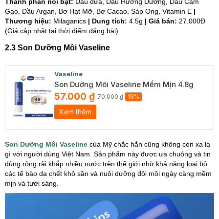
Thành phần nổi bật:
Dầu dừa, Dầu Hướng Dương, Dầu Cám
Gạo, Dầu Argan, Bơ Hạt Mỡ, Bơ Cacao, Sáp Ong, Vitamin E
|
Thương hiệu:
Milaganics
| Dung tích:
4.5g
| Giá bán:
27.000Đ
(Giá cập nhật tại thời điểm đăng bài)
2.3 Son Dưỡng Môi Vaseline
Vaseline
Son Dưỡng Môi Vaseline Mềm Mịn 4.8g
57.000 ₫
70.000 ₫
19%
Xem thêm
Son Dưỡng Môi Vaseline
của Mỹ chắc hẳn cũng không còn xa lạ
gì với người dùng Việt Nam. Sản phẩm này được ưa chuộng và tin
dùng rộng rãi khắp nhiều nước trên thế giới nhờ khả năng loại bỏ
các tế bào da chết khô sần và nuôi dưỡng đôi môi ngày càng mềm
mịn và tươi sáng.