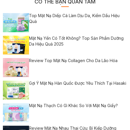
CÓ THỂ BẠN QUAN TÂM
Top Mặt Nạ Diếp Cá Làm Dịu Da, Kiềm Dầu Hiệu
Quả
Mặt Nạ Yến Có Tốt Không? Top Sản Phẩm Dưỡng
Da Hiệu Quả 2025
Review Top Mặt Nạ Collagen Cho Da Lão Hóa
Gợi Ý Mặt Nạ Hàn Quốc Được Yêu Thích Tại Hasaki
Mặt Nạ Thạch Có Gì Khác So Với Mặt Nạ Giấy?
Review Mặt Nạ Nhau Thai Cừu: Bí Kiếp Dưỡng