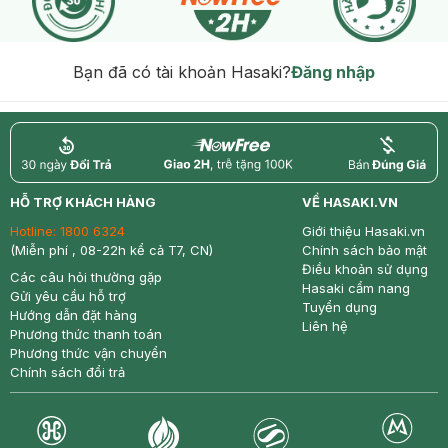
Bạn đã có tài khoản Hasaki?
Đăng nhập
return
nowfree
price
HỖ TRỢ KHÁCH HÀNG
VỀ HASAKI.VN
Hotline:
1800 6324
Giới thiệu Hasaki.vn
(Miễn phí , 08-22h kể cả T7, CN)
Chính sách bảo mật
Điều khoản sử dụng
Các câu hỏi thường gặp
Hasaki cẩm nang
Gửi yêu cầu hỗ trợ
Tuyển dụng
Hướng dẫn đặt hàng
Liên hệ
Phương thức thanh toán
Phương thức vận chuyển
Chính sách đổi trả