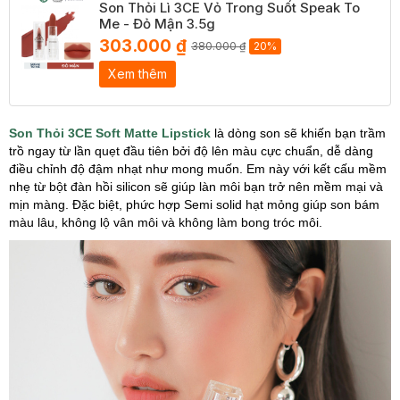
Son Thỏi Lì 3CE Vỏ Trong Suốt Speak To
Me - Đỏ Mận 3.5g
303.000 ₫
380.000 ₫
20%
Xem thêm
Son Thỏi 3CE Soft Matte Lipstick
là dòng son sẽ khiến bạn trầm
trồ ngay từ lần quẹt đầu tiên bởi độ lên màu cực chuẩn, dễ dàng
điều chỉnh độ đậm nhạt như mong muốn. Em này với kết cấu mềm
nhẹ từ bột đàn hồi silicon sẽ giúp làn môi bạn trở nên mềm mại và
mịn màng. Đặc biệt, phức hợp Semi solid hạt mỏng giúp son bám
màu lâu, không lộ vân môi và không làm bong tróc môi.