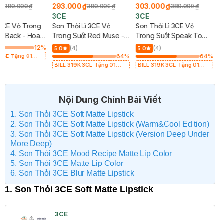
₫
293.000 ₫
303.000 ₫
380.000 ₫
380.000 ₫
380.000 ₫
3CE
3CE
3CE Vỏ Trong
Son Thỏi Lì 3CE Vỏ
Son Thỏi Lì 3CE Vỏ
y Back - Hoa
Trong Suốt Red Muse -
Trong Suốt Speak To
.5g
Đỏ Tươi 3.5g
Me - Đỏ Mận 3.5g
12
%
(4)
(4)
5.0
5.0
3CE Tặng 01
64
%
64
%
ì 3CE Nhung Mịn
BILL 319K 3CE Tặng 01
BILL 319K 3CE Tặng 01
fodil 1.5g (SL
Son Kem Lì 3CE Nhung Mịn
Son Kem Lì 3CE Nhung Mịn
Màu 03 Daffodil 1.5g (SL
Màu 03 Daffodil 1.5g (SL
có hạn)
có hạn)
Nội Dung Chính Bài Viết
1. Son Thỏi 3CE Soft Matte Lipstick
2. Son Thỏi 3CE Soft Matte Lipstick (Warm&Cool Edition)
3. Son Thỏi 3CE Soft Matte Lipstick (Version Deep Under
More Deep)
4. Son Thỏi 3CE Mood Recipe Matte Lip Color
5. Son Thỏi 3CE Matte Lip Color
6. Son Thỏi 3CE Blur Matte Lipstick
1. Son Thỏi 3CE Soft Matte Lipstick
3CE