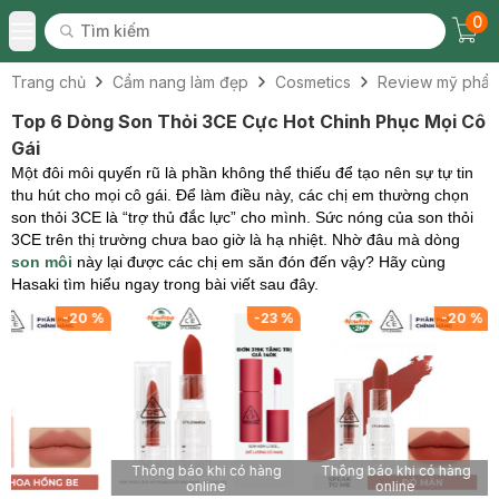
0
Tìm kiếm
Chec
Tìm kiếm
Toggle Menu
Trang chủ
Cẩm nang làm đẹp
Cosmetics
Review mỹ phẩ
Top 6 Dòng Son Thỏi 3CE Cực Hot Chinh Phục Mọi Cô
Gái
Một đôi môi quyến rũ là phần không thể thiếu để tạo nên sự tự tin
thu hút cho mọi cô gái. Để làm điều này, các chị em thường chọn
son thỏi 3CE là “trợ thủ đắc lực” cho mình. Sức nóng của son thỏi
3CE trên thị trường chưa bao giờ là hạ nhiệt. Nhờ đâu mà dòng
son môi
này lại được các chị em săn đón đến vậy? Hãy cùng
Hasaki tìm hiểu ngay trong bài viết sau đây.
-
20
%
-
23
%
-
20
%
Thông báo khi có hàng
Thông báo khi có hàng
online
online