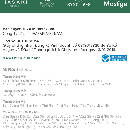
Synctives
Clinic
Dermahair
Mastige
Bản quyền © 2016 Hasaki.vn
Công Ty cổ phần HASAKI VIETNAM
Hotline:
1800 6324
Giấy chứng nhận Đăng ký Kinh doanh số 0313612829 do Sở Kế
hoạch và Đầu tư Thành phố Hồ Chí Minh cấp ngày 13/01/2016
Xem tất cả cửa hàng
Mỹ Phẩm High-End
Trang Điểm Mặt
Kem Lót
/
Kem Nền
/
Phấn Nền
/
BB / CC Cream
/
Phấn Nước Cushion
/
Che Khuyết Điểm
/
Má Hồng
/
Tạo Khối / Highlight
/
Phấn Phủ
/
Xịt Khoá Makeup
Trang Điểm Mắt
Kẻ Mày
/
Kẻ Mắt
/
Phấn Mắt
/
Mascara
Trang Điểm Môi
Son Dưỡng Môi
/
Son Kem / Tint
/
Son Thỏi
/
Son Bóng
/
Tẩy Trang Mắt / Môi
Chăm Sóc Tóc Và Da Đầu
Dầu Gội Và Dầu Xả
/
Dầu Gội
/
Dầu Xả
/
Dầu Gội Khô
/
Dầu Gội Xả 2in1
/
Bộ Gội Xả
/
Tẩy Tế Bào Chết Da Đầu
/
Mặt Nạ / Kem Ủ Tóc
/
Serum / Dầu Dưỡng Tóc
/
Xịt Dưỡng Tóc
/
Thuốc Nhuộm Tóc
/
Sản Phẩm Tạo Kiểu Tóc
/
Dụng Cụ Chăm Sóc Tóc
/
Máy Sấy Tóc
/
Lược
/
Bộ Chăm Sóc Tóc
/
Phụ Kiện Tóc