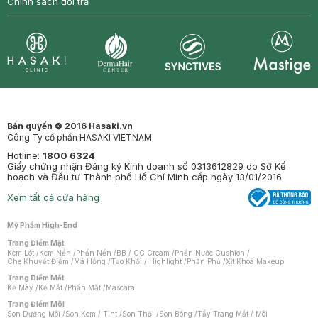
Chính sách đổi trả
Synctives
Clinic
Dermahair
Mastige
Bản quyền © 2016 Hasaki.vn
Công Ty cổ phần HASAKI VIETNAM
Hotline:
1800 6324
Giấy chứng nhận Đăng ký Kinh doanh số 0313612829 do Sở Kế
hoạch và Đầu tư Thành phố Hồ Chí Minh cấp ngày 13/01/2016
Xem tất cả cửa hàng
Mỹ Phẩm High-End
Trang Điểm Mặt
Kem Lót
/
Kem Nền
/
Phấn Nền
/
BB / CC Cream
/
Phấn Nước Cushion
/
Che Khuyết Điểm
/
Má Hồng
/
Tạo Khối / Highlight
/
Phấn Phủ
/
Xịt Khoá Makeup
Trang Điểm Mắt
Kẻ Mày
/
Kẻ Mắt
/
Phấn Mắt
/
Mascara
Trang Điểm Môi
Son Dưỡng Môi
/
Son Kem / Tint
/
Son Thỏi
/
Son Bóng
/
Tẩy Trang Mắt / Môi