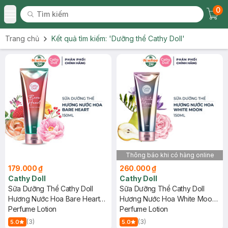
0
Tìm kiếm
Chec
Tìm kiếm
Toggle Menu
Trang chủ
Kết quả tìm kiếm:
'Dưỡng thể Cathy Doll'
Thông báo khi có hàng online
179.000 ₫
260.000 ₫
Cathy Doll
Cathy Doll
Sữa Dưỡng Thể Cathy Doll
Sữa Dưỡng Thể Cathy Doll
Hương Nước Hoa Bare Heart
Hương Nước Hoa White Moon
150ml
Perfume Lotion
150ml
Perfume Lotion
(3)
(3)
5.0
5.0