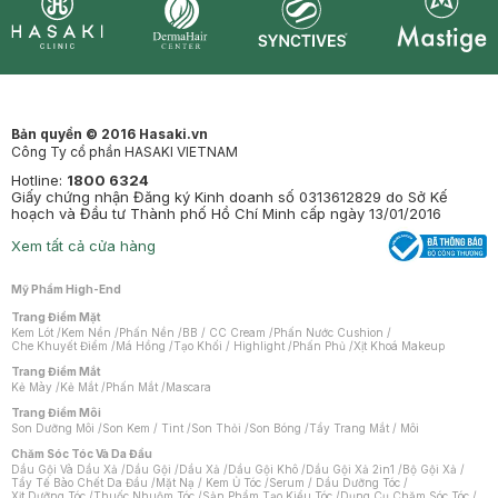
Synctives
Clinic
Dermahair
Mastige
Bản quyền © 2016 Hasaki.vn
Công Ty cổ phần HASAKI VIETNAM
Hotline:
1800 6324
Giấy chứng nhận Đăng ký Kinh doanh số 0313612829 do Sở Kế
hoạch và Đầu tư Thành phố Hồ Chí Minh cấp ngày 13/01/2016
Xem tất cả cửa hàng
Mỹ Phẩm High-End
Trang Điểm Mặt
Kem Lót
/
Kem Nền
/
Phấn Nền
/
BB / CC Cream
/
Phấn Nước Cushion
/
Che Khuyết Điểm
/
Má Hồng
/
Tạo Khối / Highlight
/
Phấn Phủ
/
Xịt Khoá Makeup
Trang Điểm Mắt
Kẻ Mày
/
Kẻ Mắt
/
Phấn Mắt
/
Mascara
Trang Điểm Môi
Son Dưỡng Môi
/
Son Kem / Tint
/
Son Thỏi
/
Son Bóng
/
Tẩy Trang Mắt / Môi
Chăm Sóc Tóc Và Da Đầu
Dầu Gội Và Dầu Xả
/
Dầu Gội
/
Dầu Xả
/
Dầu Gội Khô
/
Dầu Gội Xả 2in1
/
Bộ Gội Xả
/
Tẩy Tế Bào Chết Da Đầu
/
Mặt Nạ / Kem Ủ Tóc
/
Serum / Dầu Dưỡng Tóc
/
Xịt Dưỡng Tóc
/
Thuốc Nhuộm Tóc
/
Sản Phẩm Tạo Kiểu Tóc
/
Dụng Cụ Chăm Sóc Tóc
/