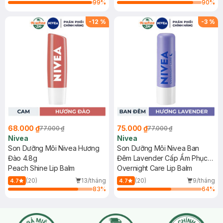
99
%
90
%
-
12
%
-
3
%
68.000 ₫
75.000 ₫
77.000 ₫
77.000 ₫
Nivea
Nivea
Son Dưỡng Môi Nivea Hương
Son Dưỡng Môi Nivea Ban
Đào 4.8g
Đêm Lavender Cấp Ẩm Phục
Peach Shine Lip Balm
Hồi 4.8g
Overnight Care Lip Balm
(20)
13/tháng
(20)
9/tháng
4.7
4.7
83
%
64
%