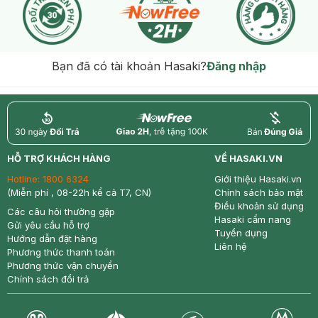
Bạn đã có tài khoản Hasaki?
Đăng nhập
return
nowfree
price
HỖ TRỢ KHÁCH HÀNG
VỀ HASAKI.VN
Hotline:
1800 6324
Giới thiệu Hasaki.vn
(Miễn phí , 08-22h kể cả T7, CN)
Chính sách bảo mật
Điều khoản sử dụng
Các câu hỏi thường gặp
Hasaki cẩm nang
Gửi yêu cầu hỗ trợ
Tuyển dụng
Hướng dẫn đặt hàng
Liên hệ
Phương thức thanh toán
Phương thức vận chuyển
Chính sách đổi trả