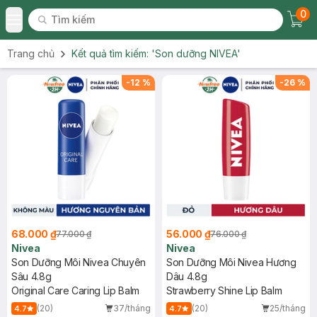
0
Tìm kiếm
Chec
Tìm kiếm
Toggle Menu
Trang chủ
Kết quả tìm kiếm:
'Son dưỡng NIVEA'
-
12
%
-
26
%
68.000 ₫
56.000 ₫
77.000 ₫
76.000 ₫
Nivea
Nivea
Son Dưỡng Môi Nivea Chuyên
Son Dưỡng Môi Nivea Hương
Sâu 4.8g
Dâu 4.8g
Original Care Caring Lip Balm
Strawberry Shine Lip Balm
(20)
37/tháng
(20)
25/tháng
4.7
4.7